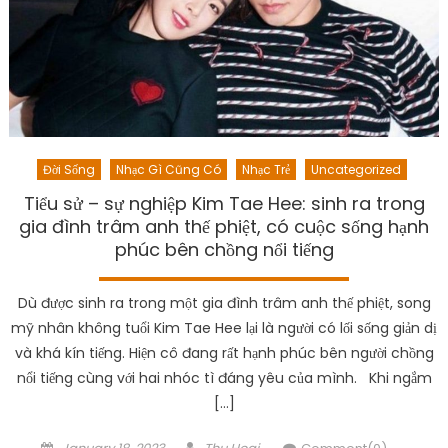
Đời Sống
Nhạc Gì Cũng Có
Nhạc Trẻ
Uncategorized
Tiểu sử – sự nghiệp Kim Tae Hee: sinh ra trong
gia đình trâm anh thế phiệt, có cuộc sống hạnh
phúc bên chồng nổi tiếng
Dù được sinh ra trong một gia đình trâm anh thế phiệt, song
mỹ nhân không tuổi Kim Tae Hee lại là người có lối sống giản dị
và khá kín tiếng. Hiện cô đang rất hạnh phúc bên người chồng
nổi tiếng cùng với hai nhóc tì đáng yêu của mình. Khi ngắm
[…]
Posted
Author