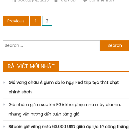
January 18, 2023
Thu Hoai
Comment(0)
on
Posts
Previous
1
2
navigation
Search
for:
BÀI VIẾT MỚI NHẤT
Giá vàng châu Á giảm do lo ngại Fed tiếp tục thắt chặt
chính sách
Giá nhôm giảm sau khi EGA khôi phục nhà máy alumin,
nhưng vẫn hướng đến tuần tăng giá
Bitcoin giữ vững mốc 63.000 USD giữa áp lực từ căng thẳng