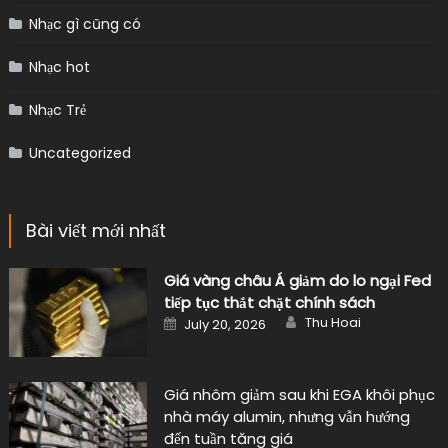
Nhạc gì cũng có
Nhạc hot
Nhạc Trẻ
Uncategorized
Bài viết mới nhất
Giá vàng châu Á giảm do lo ngại Fed
tiếp tục thắt chặt chính sách
Author
Posted
Thu Hoai
July 20, 2026
on
Giá nhôm giảm sau khi EGA khôi phục
nhà máy alumin, nhưng vẫn hướng
đến tuần tăng giá