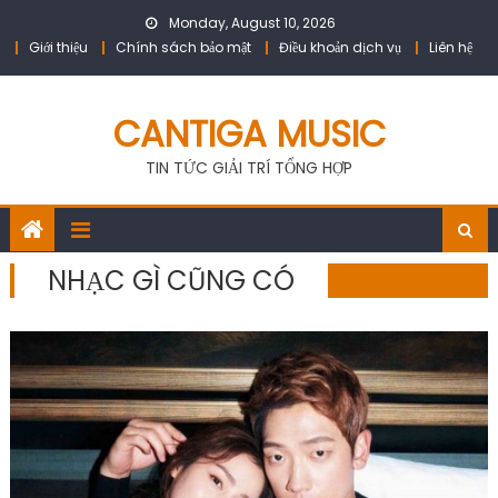
Skip
Monday, August 10, 2026
to
Giới thiệu
Chính sách bảo mật
Điều khoản dịch vụ
Liên hệ
content
CANTIGA MUSIC
TIN TỨC GIẢI TRÍ TỔNG HỢP
NHẠC GÌ CŨNG CÓ