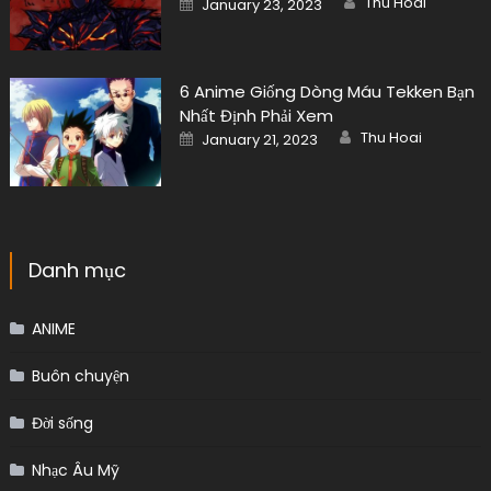
Thu Hoai
January 23, 2023
on
6 Anime Giống Dòng Máu Tekken Bạn
Nhất Định Phải Xem
Author
Posted
Thu Hoai
January 21, 2023
on
Danh mục
ANIME
Buôn chuyện
Đời sống
Nhạc Âu Mỹ