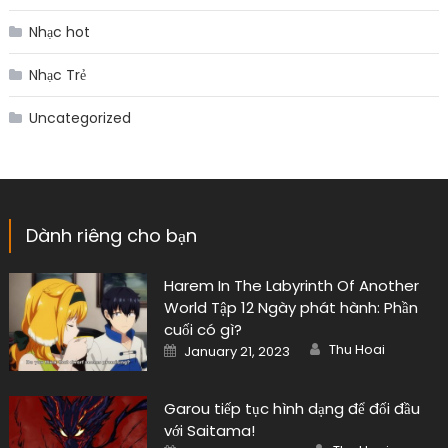
Nhạc hot
Nhạc Trẻ
Uncategorized
Dành riêng cho bạn
Harem In The Labyrinth Of Another
World Tập 12 Ngày phát hành: Phần
cuối có gì?
Author
Posted
Thu Hoai
January 21, 2023
on
Garou tiếp tục hình dạng để đối đầu
với Saitama!
Author
Posted