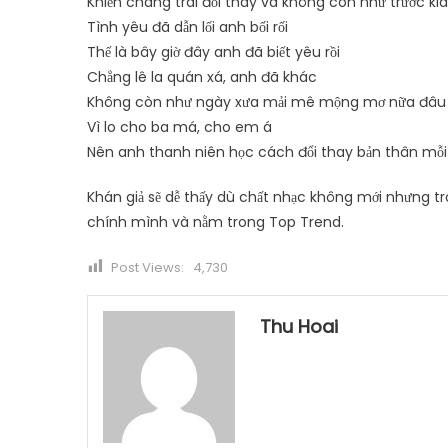
Khiến chàng trai đổi thay và không còn như trước kia
Tình yêu đã dẫn lối anh bối rối
Thế là bây giờ đây anh đã biết yêu rồi
Chẳng lê la quán xá, anh đã khác
Không còn như ngày xưa mải mê mộng mơ nữa đâu
Vì lo cho ba má, cho em á
Nên anh thanh niên học cách đổi thay bản thân mỗ
Khán giả sẽ dễ thấy dù chất nhạc không mới nhưng t
chính mình và nằm trong Top Trend.
Post Views:
4,730
Thu Hoai