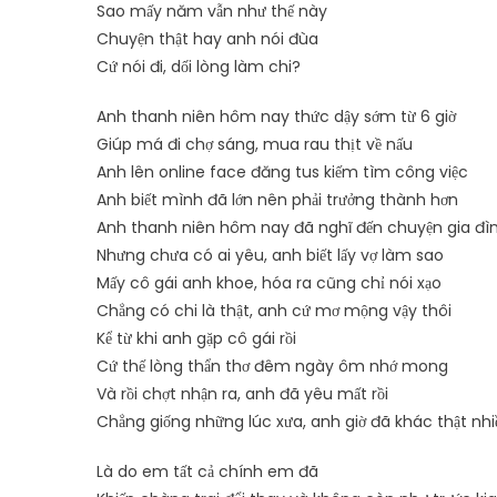
Sao mấy năm vẫn như thế này
Chuyện thật hay anh nói đùa
Cứ nói đi, dối lòng làm chi?
Anh thanh niên hôm nay thức dậy sớm từ 6 giờ
Giúp má đi chợ sáng, mua rau thịt về nấu
Anh lên online face đăng tus kiếm tìm công việc
Anh biết mình đã lớn nên phải trưởng thành hơn
Anh thanh niên hôm nay đã nghĩ đến chuyện gia đì
Nhưng chưa có ai yêu, anh biết lấy vợ làm sao
Mấy cô gái anh khoe, hóa ra cũng chỉ nói xạo
Chẳng có chi là thật, anh cứ mơ mộng vậy thôi
Kể từ khi anh gặp cô gái rồi
Cứ thế lòng thẩn thơ đêm ngày ôm nhớ mong
Và rồi chợt nhận ra, anh đã yêu mất rồi
Chẳng giống những lúc xưa, anh giờ đã khác thật nhi
Là do em tất cả chính em đã