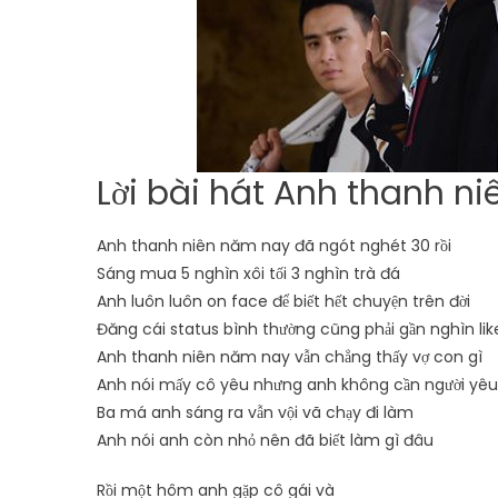
Lời bài hát Anh thanh ni
Anh thanh niên năm nay đã ngót nghét 30 rồi
Sáng mua 5 nghìn xôi tối 3 nghìn trà đá
Anh luôn luôn on face để biết hết chuyện trên đời
Đăng cái status bình thường cũng phải gần nghìn lik
Anh thanh niên năm nay vẫn chẳng thấy vợ con gì
Anh nói mấy cô yêu nhưng anh không cần người yêu
Ba má anh sáng ra vẫn vội vã chạy đi làm
Anh nói anh còn nhỏ nên đã biết làm gì đâu
Rồi một hôm anh gặp cô gái và