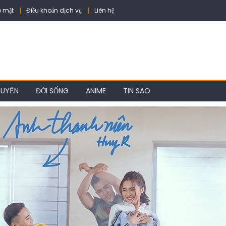
 mật
Điều khoản dịch vụ
Liên hệ
HUYỆN
ĐỜI SỐNG
ANIME
TIN SAO