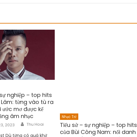
 sự nghiệp – top hits
 Lâm: từng vào tù ra
ới ước mơ được kể
ằng âm nhạc
Nhạc Trẻ
Author
Tiểu sử – sự nghiệp – top hit
Thu Hoai
3, 2023
của Bùi Công Nam: nổi danh
ost Dù từng có quá khứ