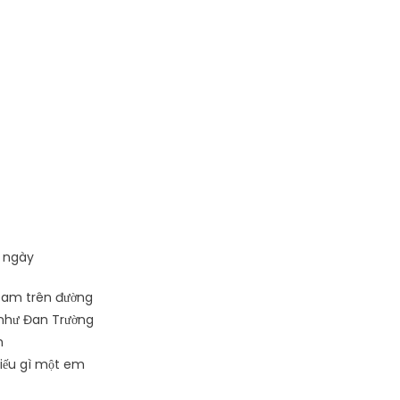
i ngày
ream trên đường
 như Đan Trường
m
hiếu gì một em