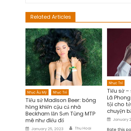
Related Articles
Nhạc Trẻ
Tiểu sử –
Nhạc Âu Mỹ
Nhạc Trẻ
Lã Phong
Tiểu sử Madison Beer: bóng
tội cho t
hồng khiến cậu cả nhà
chuyện b
Beckham lẫn Sơn Tùng MTP
Posted
January 2
mê như điếu đổ
on
Author
Posted
Thu Hoai
January 25, 2023
Rate this p