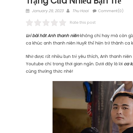
Trạng Của Nhiều Bạn Trẻ
Posted
Author
January 29, 2023
Thu Hoai
Comment(0)
on
Rate this post
Lời bài hát Anh thanh niên
không chỉ hay mà còn gần 
ca khúc anh thanh niên HuyR thể hiện trở thành ca 
Nhờ được rất nhiều bạn trẻ yêu thích, Anh thanh niê
Youtube chỉ trong thời gian ngắn. Dưới đây là lời
ca k
cùng thưởng thức nhé!