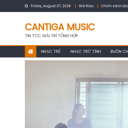
Skip
Friday, August 07, 2026
Giới thiệu
Chính sách bảo
to
content
CANTIGA MUSIC
TIN TỨC GIẢI TRÍ TỔNG HỢP
NHẠC TRẺ
NHẠC TRỮ TÌNH
BUÔN C