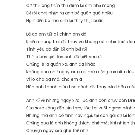
Cứ thế lòng thẫn thờ đêm lại ôm nhớ mong
Để rồi chợt nhận ra anh bỏ quên quá nhiều
Nghĩ đến ba má anh lại thấy thật buồn
Là do em tất cả chính em đã
Khiến chàng trai đổi thay và không còn như trước kia
Tình yêu đã dẫn lối anh bối rối
Thế là bây giờ đây anh đã biết yêu rồi
Chẳng lê la quán xá, anh đã khác
Không còn như ngày xưa mải mê mộng mơ nữa đâu
Vì lo cho ba má, cho em á
Nên anh thanh niên học cách đổi thay bản thân mỗ
Anh kể về những ngày xưa, lúc anh còn chạy con D
Sửa soạn sáng đến tận trưa, tóc tai vuốt ngược bảnh
Nhưng mà anh có tính hay ngại, tụi con gái cứ lại là
Chẳng qua là anh không thích, chứ một khi nhích t
Chuyện ngày xưa ghê thế nhờ