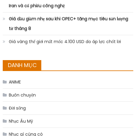
Iran và cổ phiếu công nghệ
Giá dầu giảm nhẹ sau khi OPEC+ tăng mục tiêu sản lượng
từ tháng 8
Giá vàng thế giới mất mốc 4.100 USD do áp lực chốt lời
DANH MỤC
ANIME
Buôn chuyện
Đời sống
Nhạc Âu Mỹ
Nhạc gì cũng có