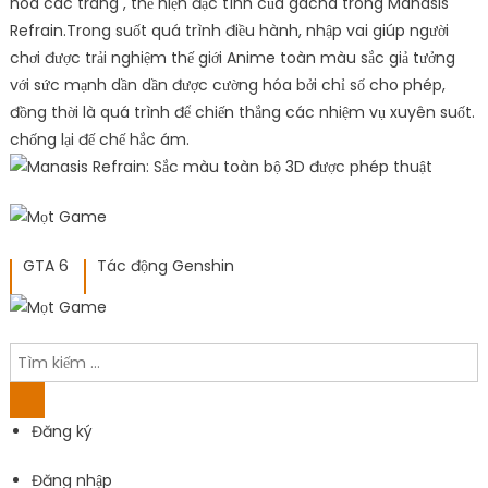
hóa các trang , thể hiện đặc tính của gacha trong Manasis
Refrain.
Trong suốt quá trình điều hành, nhập vai giúp người
chơi được trải nghiệm thế giới Anime toàn màu sắc giả tưởng
với sức mạnh dần dần được cường hóa bởi chỉ số cho phép,
đồng thời là quá trình để chiến thắng các nhiệm vụ xuyên suốt.
chống lại đế chế hắc ám.
GTA 6
Tác động Genshin
Đăng ký
Đăng nhập