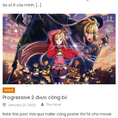
áo số 6 của mình, […]
ANIME
Progressive 2 được công bố
Author
Posted
Thu Hoai
January 21, 2023
on
Rate this post Vừa qua trailer cùng poster thế hệ cho movie