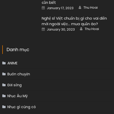
cần biết
Author
Posted
Thu Hoai
January 17, 2023
on
Nghệ sĩ Việt chuẩn bị gì cho vai diễn
mới ngoài việc… mua quần áo?
Author
Posted
Thu Hoai
January 30, 2023
on
Danh mục
ANIME
Buôn chuyện
Đời sống
Nhạc Âu Mỹ
Nhạc gì cũng có