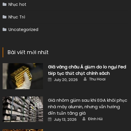
Nhạc hot
Nhạc Trẻ
Uncategorized
Bài viết mới nhất
Giá vàng châu Á giảm do lo ngại Fed
tiếp tục thắt chặt chính sách
Author
Posted
Thu Hoai
July 20, 2026
on
Giá nhôm giảm sau khi EGA khôi phục
nhà máy alumin, nhưng vẫn hướng
đến tuần tăng giá
Author
Posted
Đình Hải
July 13, 2026
on