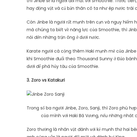
thì Jinbe sẽ là người đối mặt với Smoothie. Trước tiên
hay động vật và cả bản thân cô ta như ép nước trái c
Còn Jinbe là người rất mạnh trên cạn và nguy hiểm hơn
mà chúng ta biết về năng lực của Smoothie, thì Jinb
nói đến những trận ông ở dưới nước.
Karate người cá cộng thêm Haki mạnh mẽ của Jinbe s
khi Smoothie đuổi theo Thousand Sunny ở Đảo bánh),
dưới để phá hủy tàu của Smoothie.
3. Zoro vs Katakuri
Trong số ba người Jinbe, Zoro, Sanji, thì Zoro phù h
của mình với Haki Bá Vương, nếu những nhát c
Zoro thường là nhân vật đánh với kẻ mạnh thứ hai bê
anh cũng vẫn là người đối mặt và đánh bại King.