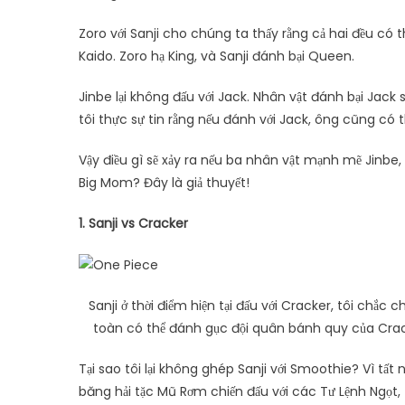
Zoro với Sanji cho chúng ta thấy rằng cả hai đều có
Kaido. Zoro hạ King, và Sanji đánh bại Queen.
Jinbe lại không đấu với Jack. Nhân vật đánh bại Jack
tôi thực sự tin rằng nếu đánh với Jack, ông cũng có t
Vậy điều gì sẽ xảy ra nếu ba nhân vật mạnh mẽ Jinbe,
Big Mom? Đây là giả thuyết!
1. Sanji vs Cracker
Sanji ở thời điểm hiện tại đấu với Cracker, tôi chắc
toàn có thể đánh gục đội quân bánh quy của Cra
Tại sao tôi lại không ghép Sanji với Smoothie? Vì tất 
băng hải tặc Mũ Rơm chiến đấu với các Tư Lệnh Ngọt, 