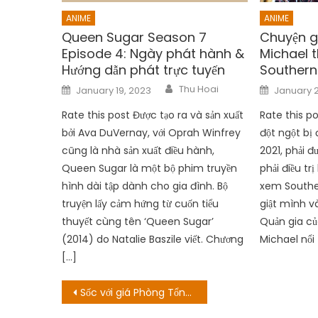
ANIME
ANIME
Queen Sugar Season 7
Chuyện gì
Episode 4: Ngày phát hành &
Michael t
Hướng dẫn phát trực tuyến
Souther
Author
Posted
Posted
Thu Hoai
January 19, 2023
January 2
on
on
Rate this post Được tạo ra và sản xuất
Rate this p
bởi Ava DuVernay, với Oprah Winfrey
đột ngột bị
cũng là nhà sản xuất điều hành,
2021, phải 
Queen Sugar là một bộ phim truyền
phải điều tr
hình dài tập dành cho gia đình. Bộ
xem Southe
truyện lấy cảm hứng từ cuốn tiểu
giật mình và
thuyết cùng tên ‘Queen Sugar’
Quản gia của
(2014) do Natalie Baszile viết. Chương
Michael nổi t
[…]
Post
Sốc với giá Phòng Tổng thống Obama đã ngủ qua đêm