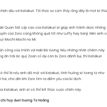
chiến đấu với Katakuri. Tôi thực sự cảm thấy rằng đây là một kẻ thù
 Haki Quan Sát cấp cao của Katakuri sẽ giúp anh tránh được những
uyển của Zoro cũng không quá tốt như Luffy hay Sanji. Nên anh c
 quỷ Mochi Mochi no Mi.
tấn công của mình với Haki Bá Vương. Nếu những nhát chém này
ng ăn trái ác quỷ Zoan cổ đại còn bị Zoro đánh bại, thì Katakuri
Có thể là nếu anh đối mặt với Katakuri, tình huống sẽ tương tự như
i hơi, cho đến khi Zoro tìm ra điểm yếu của kẻ địch.
a Katakuri, anh sẽ có thể kết thúc cuộc chiến này.
 chỉ huy dưới trướng Tứ Hoàng