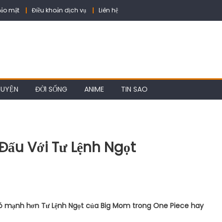
ảo mật
Điều khoản dịch vụ
Liên hệ
HUYỆN
ĐỜI SỐNG
ANIME
TIN SAO
 Đấu Với Tư Lệnh Ngọt
 có mạnh hơn Tư Lệnh Ngọt của Big Mom trong One Piece hay