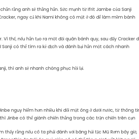
ắc chắn rằng anh sẽ thắng hắn. Sức mạnh từ Ifrit Jambe của Sanji
Cracker, ngay cả khi Nami không có mặt ở đó để làm mềm bánh
Vì thế, nếu hắn tạo ra một đội quân bánh quy, sau đấy Cracker d
ĩ Sanji có thể tìm ra kẻ địch và đánh bại hắn một cách nhanh
ji, thì anh sẽ nhanh chóng phục hồi lại.
 Jinbe nguy hiểm hơn nhiều khi đối mặt ông ở dưới nước, từ thông ti
thì Jinbe có thể giành chiến thắng trong các trận chiến trên cạn
ảm thấy rằng nếu cô ta phải đánh với băng hải tặc Mũ Rơm bây giờ,