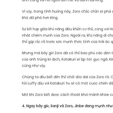
Vì vậy, trong tình huống này, Zoro chắc chắn sẽ phải 
khó đối phó hơn King.
Sự kết hợp giữa khả năng điều khiển cơ thể, cộng với
nhát chém mạnh của Zoro. Ngoài ra, khả năng di ch
thể gặp rắc rối trước sức mạnh thức tỉnh của trái ác
Nhưng mà bây giờ Zoro đã có thể bao phủ các đòn 
của anh trúng kẻ địch, Katakuri sẽ lập tức gục ngã. Ki
cũng như vậy.
Chúng ta đều biết đến thể chất dẻo dai của Zoro rồi. 
hồi Luffy đấu với Katakuri: họ sẽ có một cuộc chiến dà
Một khi Zoro biết được cách thoát khỏi mánh khóe củ
4. Ngay bây giờ, Sanji và Zoro, Jinbe đang mạnh như