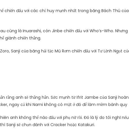
 thể chiến đấu với các chỉ huy mạnh nhất trong băng Bách Thú của
 sau cùng là Inuarashi, còn Jinbe chiến đấu với Who’s-Who. Nhưng
hể giành chiến thắng.
 Zoro, Sanji của băng hải tặc Mũ Rơm chiến đấu với Tư Lệnh Ngọt củ
 chắn rằng anh sẽ thắng hắn. Sức mạnh từ Ifrit Jambe của Sanji hoàn
cker, ngay cả khi Nami không có mặt ở đó để làm mềm bánh quy
nhiên anh không thể nào đấu với phụ nữ rồi. Đó là lý do tôi nghĩ nếu
thì Sanji sẽ chọn đánh với Cracker hoặc Katakuri.