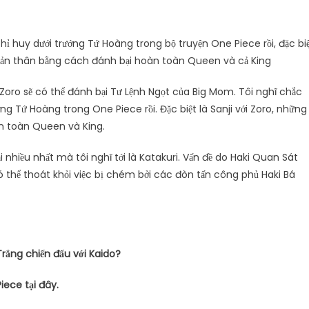
 huy dưới trướng Tứ Hoàng trong bộ truyện One Piece rồi, đặc bi
ỏ bản thân bằng cách đánh bại hoàn toàn Queen và cả King
à Zoro sẽ có thể đánh bại Tư Lệnh Ngọt của Big Mom. Tôi nghĩ chắc
g Tứ Hoàng trong One Piece rồi. Đặc biệt là Sanji với Zoro, những
n toàn Queen và King.
i nhiều nhất mà tôi nghĩ tới là Katakuri. Vấn đề do Haki Quan Sát
ó thể thoát khỏi việc bị chém bởi các đòn tấn công phủ Haki Bá
rắng chiến đấu với Kaido?
iece tại đây.