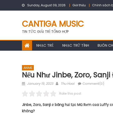
Skip
Sunday, August 09, 2026
Giới thiệu
Chính sách b
to
content
CANTIGA MUSIC
TIN TỨC GIẢI TRÍ TỔNG HỢP
NHẠC TRẺ
NHẠC TRỮ TÌNH
BUÔN C
ANIME
Nếu Như Jinbe, Zoro, Sanji
Posted
Author
January 19, 2023
Thu Hoai
Comment(0)
on
Rate this post
Jinbe, Zoro, Sanji ở băng hải tặc Mũ Rơm của Luffy
không?