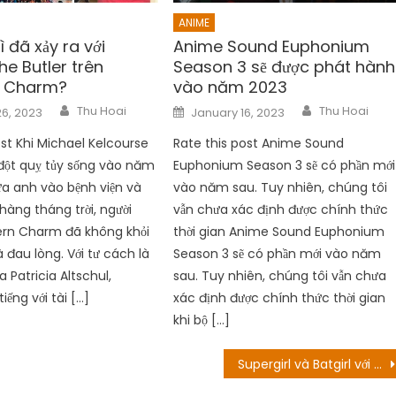
ANIME
 đã xảy ra với
Anime Sound Euphonium
he Butler trên
Season 3 sẽ được phát hành
n Charm?
vào năm 2023
Author
Author
Posted
Thu Hoai
Thu Hoai
6, 2023
January 16, 2023
on
ost Khi Michael Kelcourse
Rate this post Anime Sound
 đột quỵ tủy sống vào năm
Euphonium Season 3 sẽ có phần mới
đưa anh vào bệnh viện và
vào năm sau. Tuy nhiên, chúng tôi
ị hàng tháng trời, người
vẫn chưa xác định được chính thức
rn Charm đã không khỏi
thời gian Anime Sound Euphonium
 đau lòng. Với tư cách là
Season 3 sẽ có phần mới vào năm
 Patricia Altschul,
sau. Tuy nhiên, chúng tôi vẫn chưa
iếng với tài […]
xác định được chính thức thời gian
khi bộ […]
Supergirl và Batgirl với sự tham gia của Michael Keaton đều bị hủy