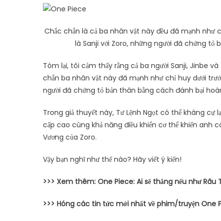
Chắc chắn là cả ba nhân vật này đều đã mạnh như chỉ
là Sanji với Zoro, những người đã chứng t
Tóm lại, tôi cảm thấy rằng cả ba người Sanji, Jinbe v
chắn ba nhân vật này đã mạnh như chỉ huy dưới trướn
người đã chứng tỏ bản thân bằng cách đánh bại hoà
Trong giả thuyết này, Tư Lệnh Ngọt có thể kháng cự lạ
cấp cao cùng khả năng điều khiển cơ thể khiến anh c
Vương của Zoro.
Vậy bạn nghĩ như thế nào? Hãy viết ý kiến!
>>> Xem thêm: One Piece: Ai sẽ thắng nếu như Râu T
>>> Hóng các tin tức mới nhất về phim/truyện One P