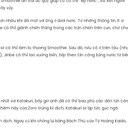
, Smoothie ăn trái ác quỷ giúp cô có thể “ép nước”, vắt kiệt người
ây vậy.
 nhiều khi đối mặt với ông ở dưới nước. Từ những thông tin ít ỏi
e có thể giành chiến thắng trong các trận chiến trên cạn, chứ ch
ẽ có thể làm bị thương Smoothie. Sau đó, nếu cô ở trên tàu (nh
 Jinbe có thể lao xuống biển, tiếp theo tấn công bằng nước từ bê
ợp nhất với Katakuri, bây giờ anh đã có thể bao phủ các đòn tấn cô
hém này của Zoro trúng kẻ địch, Katakuri sẽ lập tức gục ngã
n địch. Ngay cả khi chống lại băng Bách Thú của Tứ Hoàng Kaido,