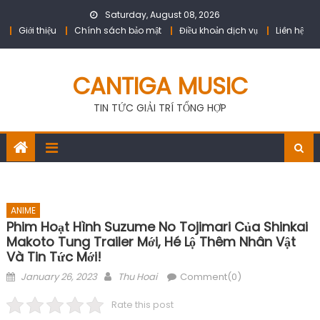
Skip
Saturday, August 08, 2026
to
Giới thiệu
Chính sách bảo mật
Điều khoản dịch vụ
Liên hệ
content
CANTIGA MUSIC
TIN TỨC GIẢI TRÍ TỔNG HỢP
ANIME
Phim Hoạt Hình Suzume No Tojimari Của Shinkai
Makoto Tung Trailer Mới, Hé Lộ Thêm Nhân Vật
Và Tin Tức Mới!
Posted
Author
January 26, 2023
Thu Hoai
Comment(0)
on
Rate this post