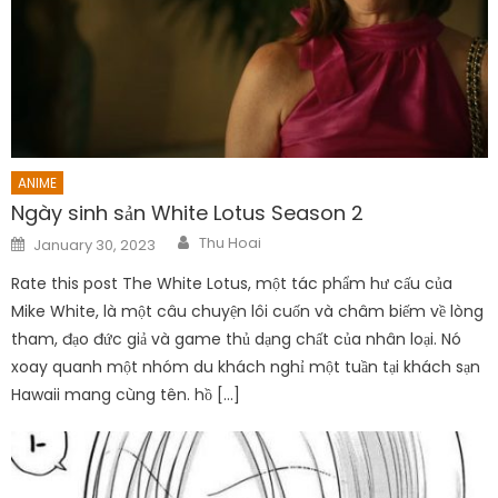
ANIME
Ngày sinh sản White Lotus Season 2
Author
Posted
Thu Hoai
January 30, 2023
on
Rate this post The White Lotus, một tác phẩm hư cấu của
Mike White, là một câu chuyện lôi cuốn và châm biếm về lòng
tham, đạo đức giả và game thủ dạng chất của nhân loại. Nó
xoay quanh một nhóm du khách nghỉ một tuần tại khách sạn
Hawaii mang cùng tên. hồ […]