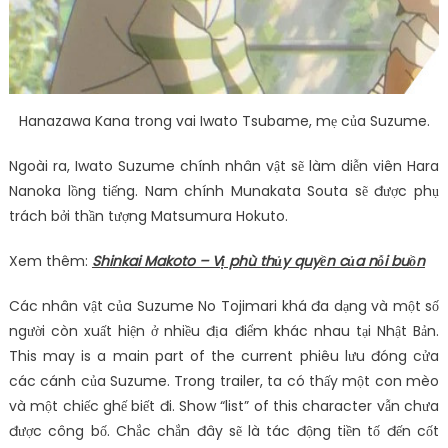
Hanazawa Kana trong vai Iwato Tsubame, mẹ của Suzume.
Ngoài ra, Iwato Suzume chính nhân vật sẽ làm diễn viên Hara
Nanoka lồng tiếng. Nam chính Munakata Souta sẽ được phụ
trách bởi thần tượng Matsumura Hokuto.
Xem thêm:
Shinkai Makoto – Vị phù thủy quyền của nỗi buồn
Các nhân vật của Suzume No Tojimari khá đa dạng và một số
người còn xuất hiện ở nhiều địa điểm khác nhau tại Nhật Bản.
This may is a main part of the current phiêu lưu đóng cửa
các cánh của Suzume. Trong trailer, ta có thấy một con mèo
và một chiếc ghế biết đi. Show “list” of this character vẫn chưa
được công bố. Chắc chắn đây sẽ là tác động tiền tố đến cốt