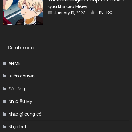
quá khứ của Mikey!
Author
Posted
Thu Hoai
January 19, 2023
on
Danh mục
ANIME
Buôn chuyện
Đời sống
Nhạc Âu Mỹ
Nhạc gì cũng có
Nhạc hot