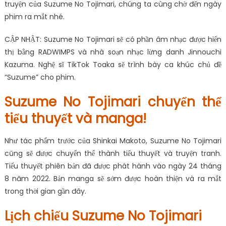
truyện của Suzume No Tojimari, chúng ta cùng chờ đến ngày
phim ra mắt nhé.
CẬP NHẬT: Suzume No Tojimari sẽ có phần âm nhạc được hiển
thị bằng RADWIMPS và nhà soạn nhạc lừng danh Jinnouchi
Kazuma. Nghệ sĩ TikTok Toaka sẽ trình bày ca khúc chủ đề
“Suzume” cho phim.
Suzume No Tojimari chuyển thể
tiểu thuyết và manga!
Như tác phẩm trước của Shinkai Makoto, Suzume No Tojimari
cũng sẽ được chuyển thể thành tiểu thuyết và truyện tranh.
Tiểu thuyết phiên bản đã được phát hành vào ngày 24 tháng
8 năm 2022. Bản manga sẽ sớm được hoàn thiện và ra mắt
trong thời gian gần đây.
Lịch chiếu Suzume No Tojimari