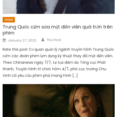
ANIME
Trung Quốc cấm sửa mặt diễn viên quá trớn trên
phim
Author
Posted
Thu Hoai
January 27, 2023
on
Rate this post Cơ quan quản lý ngành truyền hình Trung Quốc
cấm các đoàn phim lạm dụng kỹ thuật thay đổi mặt diễn viên.
Theo Chinanews ngày 7/7, tại tọa đàm do Tổng cục Phát
thanh, Truyền hình tổ chức hôm 4/7, phó cục trưởng Chu
Vịnh Lôi yêu cầu phim phải mang hình […]