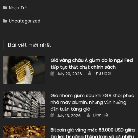
Nhạc Trẻ
Uncategorized
Bài viết mới nhất
Giá vàng châu Á giảm do lo ngại Fed
tiếp tục thắt chặt chính sách
Author
Posted
Thu Hoai
July 20, 2026
on
Giá nhôm giảm sau khi EGA khôi phục
nhà máy alumin, nhưng vẫn hướng
đến tuần tăng giá
Author
Posted
Đình Hải
July 13, 2026
on
Bitcoin giữ vững mốc 63.000 USD giữa
áp lực từ căng thẳng Iran và cổ phiếu