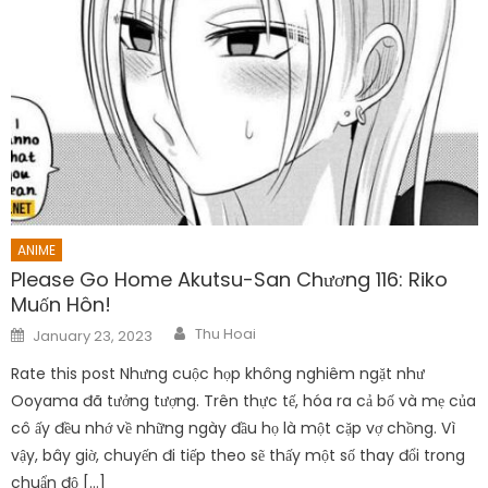
ANIME
Please Go Home Akutsu-San Chương 116: Riko
Muốn Hôn!
Author
Posted
Thu Hoai
January 23, 2023
on
Rate this post Nhưng cuộc họp không nghiêm ngặt như
Ooyama đã tưởng tượng. Trên thực tế, hóa ra cả bố và mẹ của
cô ấy đều nhớ về những ngày đầu họ là một cặp vợ chồng. Vì
vậy, bây giờ, chuyến đi tiếp theo sẽ thấy một số thay đổi trong
chuẩn độ […]