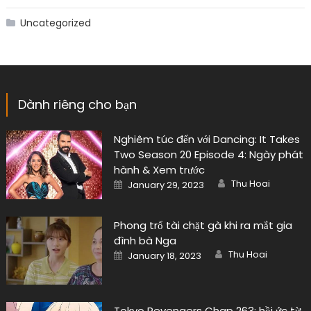
Uncategorized
Dành riêng cho bạn
Nghiêm túc đến với Dancing: It Takes
Two Season 20 Episode 4: Ngày phát
hành & Xem trước
Author
Posted
Thu Hoai
January 29, 2023
on
Phong trổ tài chặt gà khi ra mắt gia
đình bà Nga
Author
Posted
Thu Hoai
January 18, 2023
on
Tokyo Revengers Chap 263: hồi ức từ