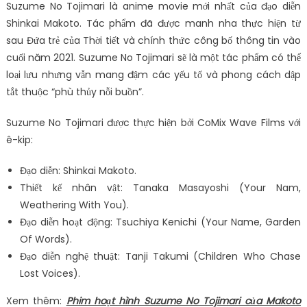
Suzume No Tojimari là anime movie mới nhất của đạo diễn
Shinkai Makoto. Tác phẩm đã được manh nha thực hiện từ
sau Đứa trẻ của Thời tiết và chính thức công bố thông tin vào
cuối năm 2021. Suzume No Tojimari sẽ là một tác phẩm có thể
loại lưu nhưng vẫn mang đậm các yếu tố và phong cách dập
tắt thuộc “phù thủy nỗi buồn”.
Suzume No Tojimari được thực hiện bởi CoMix Wave Films với
ê-kip:
Đạo diễn: Shinkai Makoto.
Thiết kế nhân vật: Tanaka Masayoshi (Your Nam,
Weathering With You).
Đạo diễn hoạt động: Tsuchiya Kenichi (Your Name, Garden
Of Words).
Đạo diễn nghệ thuật: Tanji Takumi (Children Who Chase
Lost Voices).
Xem thêm:
Phim hoạt hình Suzume No Tojimari của Makoto