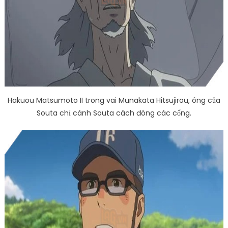
Hakuou Matsumoto II trong vai Munakata Hitsujirou, ông của
Souta chỉ cánh Souta cách đóng các cổng.