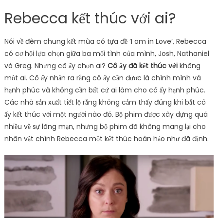
Rebecca kết thúc với ai?
Nói về đêm chung kết mùa có tựa đề ‘I am in Love’, Rebecca
có cơ hội lựa chọn giữa ba mối tình của mình, Josh, Nathaniel
và Greg. Nhưng cô ấy chọn ai?
Cô ấy đã kết thúc với
không
một ai. Cô ấy nhận ra rằng cô ấy cần được là chính mình và
hạnh phúc và không cần bất cứ ai làm cho cô ấy hạnh phúc.
Các nhà sản xuất tiết lộ rằng không cảm thấy đúng khi bắt cô
ấy kết thúc với một người nào đó. Bộ phim được xây dựng quá
nhiều về sự lãng mạn, nhưng bộ phim đã không mang lại cho
nhân vật chính Rebecca một kết thúc hoàn hảo như đã định.