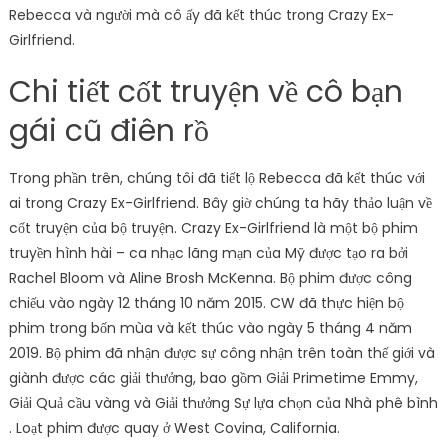
Rebecca và người mà cô ấy đã kết thúc trong Crazy Ex-
Girlfriend.
Chi tiết cốt truyện về cô bạn
gái cũ điên rồ
Trong phần trên, chúng tôi đã tiết lộ Rebecca đã kết thúc với
ai trong Crazy Ex-Girlfriend. Bây giờ chúng ta hãy thảo luận về
cốt truyện của bộ truyện. Crazy Ex-Girlfriend là một bộ phim
truyền hình hài – ca nhạc lãng mạn của Mỹ được tạo ra bởi
Rachel Bloom và Aline Brosh McKenna. Bộ phim được công
chiếu vào ngày 12 tháng 10 năm 2015. CW đã thực hiện bộ
phim trong bốn mùa và kết thúc vào ngày 5 tháng 4 năm
2019. Bộ phim đã nhận được sự công nhận trên toàn thế giới và
giành được các giải thưởng, bao gồm Giải Primetime Emmy,
Giải Quả cầu vàng và Giải thưởng Sự lựa chọn của Nhà phê bình
. Loạt phim được quay ở West Covina, California.