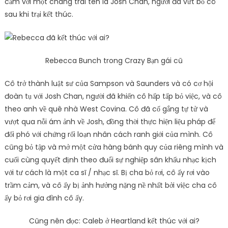
cảm với một chàng trai tên là Josh Chan, người đã vứt bỏ cô
sau khi trại kết thúc.
Rebecca Bunch trong Crazy Bạn gái cũ
Cô trở thành luật sư của Sampson và Saunders và có cơ hội
đoàn tụ với Josh Chan, người đã khiến cô hấp tấp bỏ việc, và cô
theo anh về quê nhà West Covina. Cô đã cố gắng tự tử và
vượt qua nỗi ám ảnh về Josh, đồng thời thực hiện liệu pháp để
đối phó với chứng rối loạn nhân cách ranh giới của mình. Cô
cũng bỏ tập và mở một cửa hàng bánh quy của riêng mình và
cuối cùng quyết định theo đuổi sự nghiệp sân khấu nhạc kịch
với tư cách là một ca sĩ / nhạc sĩ. Bị cha bỏ rơi, cô ấy rơi vào
trầm cảm, và cô ấy bị ảnh hưởng nặng nề nhất bởi việc cha cô
ấy bỏ rơi gia đình cô ấy.
Cũng nên đọc: Caleb ở Heartland kết thúc với ai?