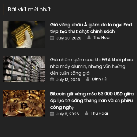
Bài viết mới nhất
Giá vàng châu Á giảm do lo ngại Fed
tiếp tục thắt chặt chính sách
Author
Posted
Thu Hoai
July 20, 2026
on
Giá nhôm giảm sau khi EGA khôi phục
nhà máy alumin, nhưng vẫn hướng
đến tuần tăng giá
Author
Posted
Đình Hải
July 13, 2026
on
Bitcoin giữ vững mốc 63.000 USD giữa
áp lực từ căng thẳng Iran và cổ phiếu
công nghệ
Author
Posted
Thu Hoai
July 8, 2026
on