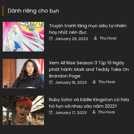
Dành riêng cho bạn
Truyện tranh lãng mạn siêu tự nhiên
hay nhất nên đọc
Author
Posted
Thu Hoai
January 29, 2023
on
Xem All Rise Season 3 Tập 10 Ngày
phát hành: Mark and Teddy Take On
Brandon Page
Author
Posted
Thu Hoai
January 16, 2023
on
Ruby Soho và Eddie Kingston có hứa
hò hẹn với nhau vào năm 2022?
Author
Posted
Thu Hoai
January 17, 2023
on