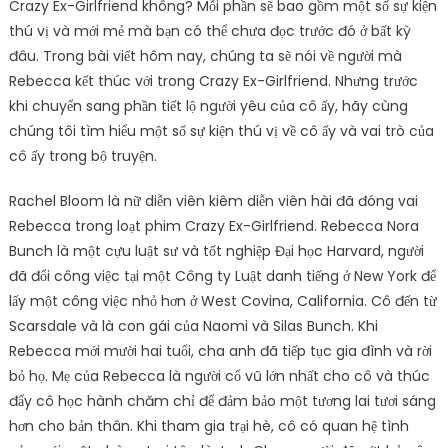
Crazy Ex-Girlfriend không? Mỗi phần sẽ bao gồm một số sự kiện
thú vị và mới mẻ mà bạn có thể chưa đọc trước đó ở bất kỳ
đâu. Trong bài viết hôm nay, chúng ta sẽ nói về người mà
Rebecca kết thúc với trong Crazy Ex-Girlfriend. Nhưng trước
khi chuyển sang phần tiết lộ người yêu của cô ấy, hãy cùng
chúng tôi tìm hiểu một số sự kiện thú vị về cô ấy và vai trò của
cô ấy trong bộ truyện.
Rachel Bloom là nữ diễn viên kiêm diễn viên hài đã đóng vai
Rebecca trong loạt phim Crazy Ex-Girlfriend. Rebecca Nora
Bunch là một cựu luật sư và tốt nghiệp Đại học Harvard, người
đã đổi công việc tại một Công ty Luật danh tiếng ở New York để
lấy một công việc nhỏ hơn ở West Covina, California. Cô đến từ
Scarsdale và là con gái của Naomi và Silas Bunch. Khi
Rebecca mới mười hai tuổi, cha anh đã tiếp tục gia đình và rời
bỏ họ. Mẹ của Rebecca là người cổ vũ lớn nhất cho cô và thúc
đẩy cô học hành chăm chỉ để đảm bảo một tương lai tươi sáng
hơn cho bản thân. Khi tham gia trại hè, cô có quan hệ tình