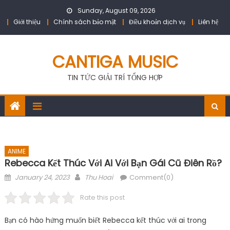
Skip
Sunday, August 09, 2026
to
Giới thiệu
Chính sách bảo mật
Điều khoản dịch vụ
Liên hệ
content
CANTIGA MUSIC
TIN TỨC GIẢI TRÍ TỔNG HỢP
ANIME
Rebecca Kết Thúc Với Ai Với Bạn Gái Cũ Điên Rồ?
Posted
Author
January 24, 2023
Thu Hoai
Comment(0)
on
Rate this post
Bạn có hào hứng muốn biết Rebecca kết thúc với ai trong