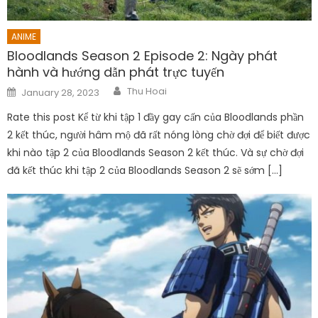
ANIME
Bloodlands Season 2 Episode 2: Ngày phát
hành và hướng dẫn phát trực tuyến
Author
Posted
Thu Hoai
January 28, 2023
on
Rate this post Kể từ khi tập 1 đầy gay cấn của Bloodlands phần
2 kết thúc, người hâm mộ đã rất nóng lòng chờ đợi để biết được
khi nào tập 2 của Bloodlands Season 2 kết thúc. Và sự chờ đợi
đã kết thúc khi tập 2 của Bloodlands Season 2 sẽ sớm […]