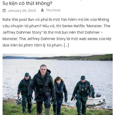
Sự kiện có thật không?
Author
Posted
Thu Hoai
January 29, 2023
on
Rate this post Bạn có phải là một fan hâm mộ lớn của Những
câu chuyện tội phạm? Nếu có, thì Series Netflix “Monster: The
Jeffrey Dahmer Story” là thứ mà bạn nên thử! Dahmer –
Monster: The Jeffrey Dahmer Story là một web series của Mỹ
dựa trên bộ phim tâm lý tội phạm. […]