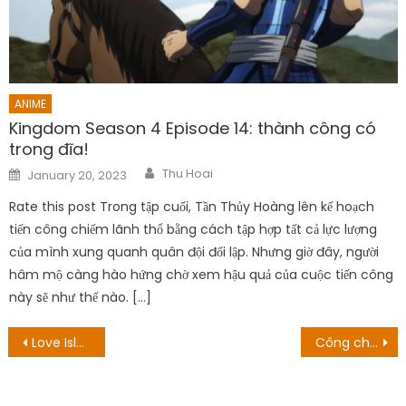
ANIME
Kingdom Season 4 Episode 14: thành công có
trong đĩa!
Author
Posted
Thu Hoai
January 20, 2023
on
Rate this post Trong tập cuối, Tần Thủy Hoàng lên kế hoạch
tiến công chiếm lãnh thổ bằng cách tập hợp tất cả lực lượng
của mình xung quanh quân đội đối lập. Nhưng giờ đây, người
hâm mộ càng hào hứng chờ xem hậu quả của cuộc tiến công
này sẽ như thế nào. […]
Post
Love Island Season 8 Episode 39 Ngày sinh sản: Adam và Paige sẽ thành một cặp
Công chúa from game to Anime
navigation