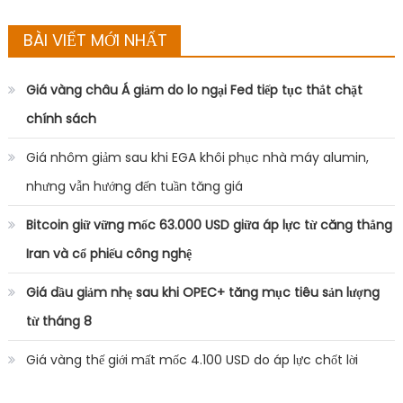
Save my name,
email, and
website in this
browser for the
next time I
comment.
Search
for:
BÀI VIẾT MỚI NHẤT
Giá vàng châu Á giảm do lo ngại Fed tiếp tục thắt chặt
chính sách