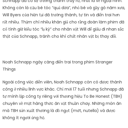
Schnapp đã có sự trưởng thành thấy rõ, nhất là về ngoại hình.
Không còn là cậu bé tóc “quả dừa”, nhỏ bé và gầy gò năm xưa,
Will Byers của hiện tại đã trưởng thành, tự tin và điển trai hơn
rất nhiều. Thậm chí nhiều khán giả cho rằng đoàn làm phim đã
cố tình giữ kiểu tóc “lạ kỳ” cho nhân vật Will để giấu đi nhan sắc
thật của Schnapp, tránh cho khí chất nhân vật bị thay đổi.
Noah Schnapp ngày càng điển trai trong phim Stranger
Things
Ngoài công việc diễn viên, Noah Schnapp còn có được thành
công ở nhiều lĩnh vực khác. Chỉ mới 17 tuổi nhưng Schnapp đã
tự mình lập công ty riêng với thương hiệu To Be Honest (TBH)
chuyên về mặt hàng thức ăn vặt thuần chay. Những món ăn