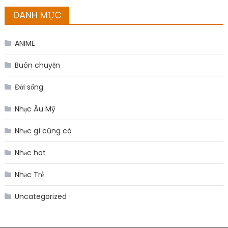
Giá nhôm giảm sau khi EGA khôi phục nhà máy alumin,
nhưng vẫn hướng đến tuần tăng giá
Bitcoin giữ vững mốc 63.000 USD giữa áp lực từ căng thẳng
Iran và cổ phiếu công nghệ
Giá dầu giảm nhẹ sau khi OPEC+ tăng mục tiêu sản lượng
từ tháng 8
Giá vàng thế giới mất mốc 4.100 USD do áp lực chốt lời
DANH MỤC
ANIME
Buôn chuyện