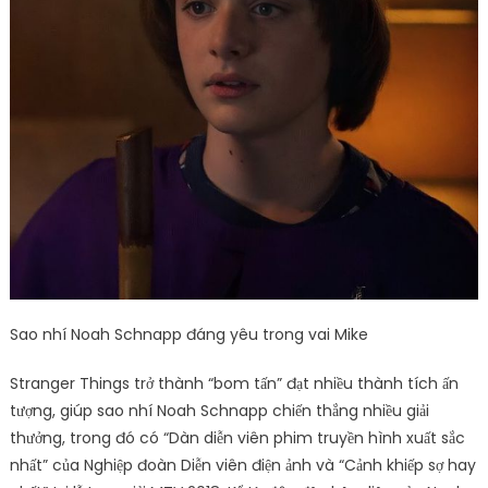
Sao nhí Noah Schnapp đáng yêu trong vai Mike
Stranger Things trở thành “bom tấn” đạt nhiều thành tích ấn
tượng, giúp sao nhí Noah Schnapp chiến thắng nhiều giải
thưởng, trong đó có “Dàn diễn viên phim truyền hình xuất sắc
nhất” của Nghiệp đoàn Diễn viên điện ảnh và “Cảnh khiếp sợ hay