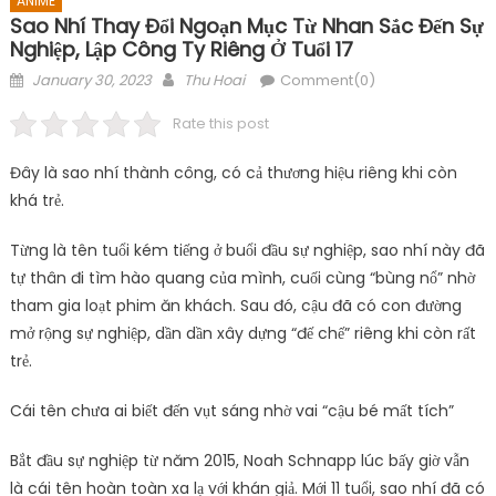
ANIME
Sao Nhí Thay Đổi Ngoạn Mục Từ Nhan Sắc Đến Sự
Nghiệp, Lập Công Ty Riêng Ở Tuổi 17
Posted
Author
January 30, 2023
Thu Hoai
Comment(0)
on
Rate this post
Đây là sao nhí thành công, có cả thương hiệu riêng khi còn
khá trẻ.
Từng là tên tuổi kém tiếng ở buổi đầu sự nghiệp, sao nhí này đã
tự thân đi tìm hào quang của mình, cuối cùng “bùng nổ” nhờ
tham gia loạt phim ăn khách. Sau đó, cậu đã có con đường
mở rộng sự nghiệp, dần dần xây dựng “đế chế” riêng khi còn rất
trẻ.
Cái tên chưa ai biết đến vụt sáng nhờ vai “cậu bé mất tích”
Bắt đầu sự nghiệp từ năm 2015, Noah Schnapp lúc bấy giờ vẫn
là cái tên hoàn toàn xa lạ với khán giả. Mới 11 tuổi, sao nhí đã có