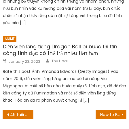
ANIME
The Prince Of Tennis II: U-17 World Cup Episode
10: Ngày phát hành & Hướng dẫn phát trực tuyến
Author
Posted
Thu Hoai
January 25, 2023
on
Rate this post Đã qua rồi cái thời mà anime thể thao được coi
là những bộ truyện không chính thống và nhàm chán, nhưng
nếu bạn nhìn vào xu hướng của vài năm trở lại đây, bạn chắc
chắn sẽ nhận thấy rằng có một sự tăng vọt trong biểu đồ tình
yêu của […]
ANIME