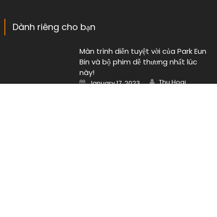
Đời sống
Nhạc Âu Mỹ
Nhạc gì cũng có
Nhạc hot
Nhạc Trẻ
Uncategorized
Dành riêng cho bạn
Màn trình diễn tuyệt vời của Park Eun
Bin và bộ phim dễ thương nhất lúc