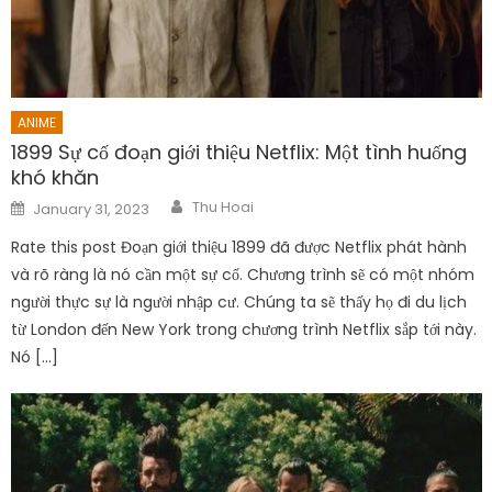
ANIME
1899 Sự cố đoạn giới thiệu Netflix: Một tình huống
khó khăn
Author
Posted
Thu Hoai
January 31, 2023
on
Rate this post Đoạn giới thiệu 1899 đã được Netflix phát hành
và rõ ràng là nó cần một sự cố. Chương trình sẽ có một nhóm
người thực sự là người nhập cư. Chúng ta sẽ thấy họ đi du lịch
từ London đến New York trong chương trình Netflix sắp tới này.
Nó […]