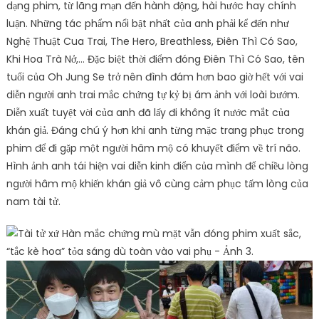
dạng phim, từ lãng mạn đến hành động, hài hước hay chính
luận. Những tác phẩm nổi bật nhất của anh phải kể đến như
Nghệ Thuật Cua Trai, The Hero, Breathless, Điên Thì Có Sao,
Khi Hoa Trà Nở,… Đặc biệt thời điểm đóng Điên Thì Có Sao, tên
tuổi của Oh Jung Se trở nên đình đám hơn bao giờ hết với vai
diễn người anh trai mắc chứng tự kỷ bị ám ảnh với loài bướm.
Diễn xuất tuyệt vời của anh đã lấy đi không ít nước mắt của
khán giả. Đáng chú ý hơn khi anh từng mặc trang phục trong
phim để đi gặp một người hâm mộ có khuyết điểm về trí não.
Hình ảnh anh tái hiện vai diễn kinh điển của mình để chiều lòng
người hâm mộ khiến khán giả vô cùng cảm phục tấm lòng của
nam tài tử.