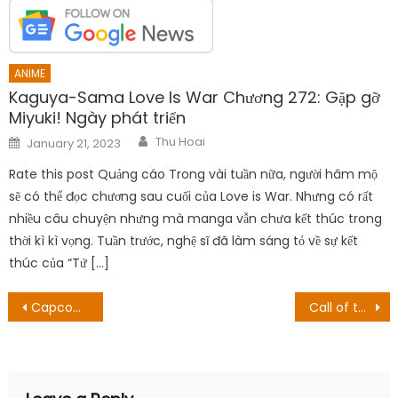
ANIME
Kaguya-Sama Love Is War Chương 272: Gặp gỡ
Miyuki! Ngày phát triển
Author
Posted
Thu Hoai
January 21, 2023
on
Rate this post Quảng cáo Trong vài tuần nữa, người hâm mộ
sẽ có thể đọc chương sau cuối của Love is War. Nhưng có rất
nhiều câu chuyện nhưng mà manga vẫn chưa kết thúc trong
thời kì kì vọng. Tuần trước, nghệ sĩ đã làm sáng tỏ về sự kết
thúc của “Tứ […]
Post
Capcom hợp tác với Netflix để làm anime Onimusha
Call of the Night Tập 3 Tóm tắt và Kết thúc, giảng giải
navigation