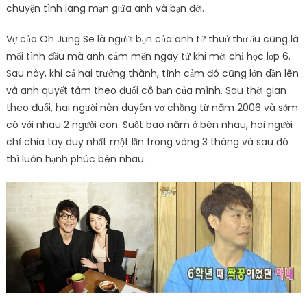
chuyện tình lãng mạn giữa anh và bạn đời.
Vợ của Oh Jung Se là người bạn của anh từ thuở thơ ấu cũng là
mối tình đầu mà anh cảm mến ngay từ khi mới chỉ học lớp 6.
Sau này, khi cả hai trưởng thành, tình cảm đó cũng lớn dần lên
và anh quyết tâm theo đuổi cô bạn của mình. Sau thời gian
theo đuổi, hai người nên duyên vợ chồng từ năm 2006 và sớm
có với nhau 2 người con. Suốt bao năm ở bên nhau, hai người
chỉ chia tay duy nhất một lần trong vòng 3 tháng và sau đó
thì luôn hạnh phúc bên nhau.