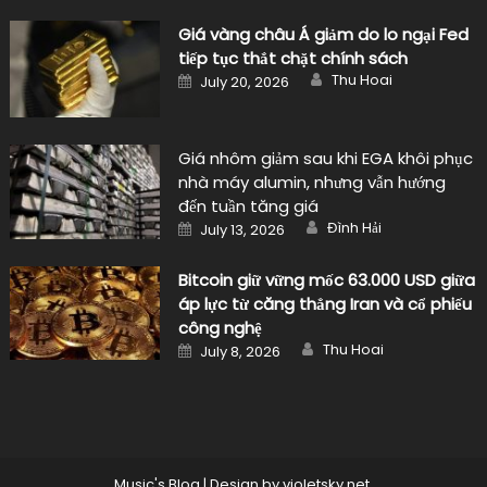
Giá vàng châu Á giảm do lo ngại Fed
tiếp tục thắt chặt chính sách
Author
Posted
Thu Hoai
July 20, 2026
on
Giá nhôm giảm sau khi EGA khôi phục
nhà máy alumin, nhưng vẫn hướng
đến tuần tăng giá
Author
Posted
Đình Hải
July 13, 2026
on
Bitcoin giữ vững mốc 63.000 USD giữa
áp lực từ căng thẳng Iran và cổ phiếu
công nghệ
Author
Posted
Thu Hoai
July 8, 2026
on
Music's Blog
|
Design by
violetsky.net
.