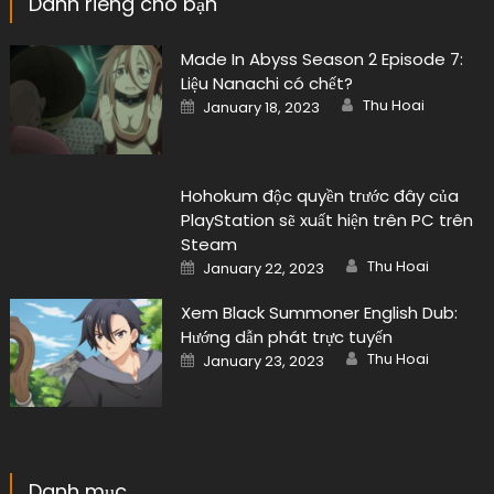
Dành riêng cho bạn
Made In Abyss Season 2 Episode 7:
Liệu Nanachi có chết?
Author
Posted
Thu Hoai
January 18, 2023
on
Hohokum độc quyền trước đây của
PlayStation sẽ xuất hiện trên PC trên
Steam
Author
Posted
Thu Hoai
January 22, 2023
on
Xem Black Summoner English Dub:
Hướng dẫn phát trực tuyến
Author
Posted
Thu Hoai
January 23, 2023
on
Danh mục