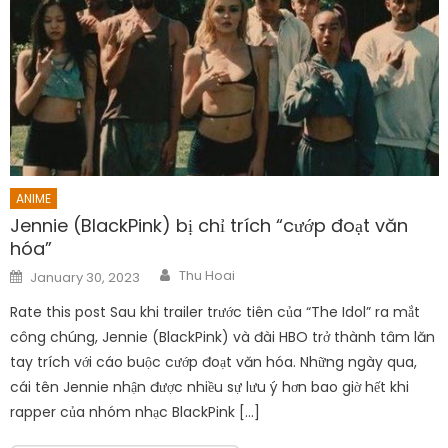
ANIME
Jennie (BlackPink) bị chỉ trích “cướp đoạt văn
hóa”
Author
Posted
Thu Hoai
January 30, 2023
on
Rate this post Sau khi trailer trước tiên của “The Idol” ra mắt
công chúng, Jennie (BlackPink) và đài HBO trở thành tâm lăn
tay trích với cáo buộc cướp đoạt văn hóa. Những ngày qua,
cái tên Jennie nhận được nhiều sự lưu ý hơn bao giờ hết khi
rapper của nhóm nhạc BlackPink […]