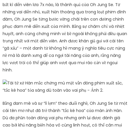
bất kì diễn viên lứa 7x nào, là thành quả của Oh Jung Se. Từ
những vai diễn nhỏ, xuất hiện thoáng qua trong loạt phim đình
đám, Oh Jung Se từng bước vững chãi trên con đường chinh
phục đam mê diễn xuất của mình. Bằng sự chăm chỉ và nhiệt
huyết, anh cũng chứng minh vẻ bề ngoài không phải điều quan
trọng nhất với một diễn viên. Anh được khán giả gọi với cái tên
“gã xấu” – một danh từ không hề mang ý nghĩa tiêu cực nặng
nề mà là danh xưng để ca ngợi tài năng của anh, rằng năng
lực vượt trội có thể giúp anh vượt qua mọi rào cản về ngoại
hình.
Bằng đam mê và sự “lì lợm” theo đuổi nghề, Oh Jung Se từ một
cái tên mờ nhạt đã trở thành “tắc kè hoa” của màn ảnh Hàn.
Dù đa phần toàn đóng vai phụ nhưng anh lại được đánh giá
cao bởi khả năng biến hóa vô cùng linh hoạt, có thể cân mọi