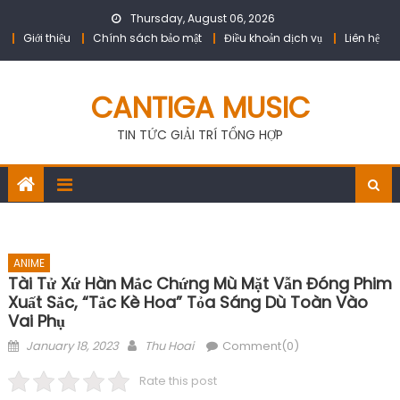
Skip
Thursday, August 06, 2026
to
Giới thiệu
Chính sách bảo mật
Điều khoản dịch vụ
Liên hệ
content
CANTIGA MUSIC
TIN TỨC GIẢI TRÍ TỔNG HỢP
ANIME
Tài Tử Xứ Hàn Mắc Chứng Mù Mặt Vẫn Đóng Phim
Xuất Sắc, “tắc Kè Hoa” Tỏa Sáng Dù Toàn Vào
Vai Phụ
Posted
Author
January 18, 2023
Thu Hoai
Comment(0)
on
Rate this post