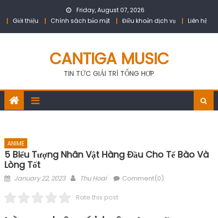
Skip
Friday, August 07, 2026
to
Giới thiệu
Chính sách bảo mật
Điều khoản dịch vụ
Liên hệ
content
CANTIGA MUSIC
TIN TỨC GIẢI TRÍ TỔNG HỢP
ANIME
5 Biểu Tượng Nhân Vật Hàng Đầu Cho Tế Bào Và
Lòng Tốt
Posted
Author
January 22, 2023
Thu Hoai
Comment(0)
on
Rate this post