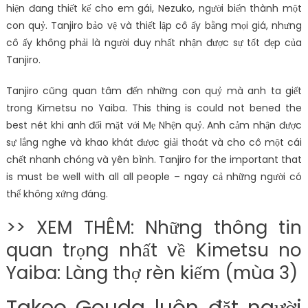
hiện đang thiết kế cho em gái, Nezuko, người biến thành một
con quỷ. Tanjiro bảo vệ và thiết lập cô ấy bằng mọi giá, nhưng
cô ấy không phải là người duy nhất nhận được sự tốt đẹp của
Tanjiro.
Tanjiro cũng quan tâm đến những con quỷ mà anh ta giết
trong Kimetsu no Yaiba. This thing is could not bened the
best nét khi anh đối mặt với Mẹ Nhện quỷ. Anh cảm nhận được
sự lắng nghe và khao khát được giải thoát và cho cô một cái
chết nhanh chóng và yên bình. Tanjiro for the important that
is must be well with all all people – ngay cả những người có
thể không xứng đáng.
>> XEM THÊM: Những thông tin
quan trọng nhất về Kimetsu no
Yaiba: Làng thợ rèn kiếm (mùa 3)
Takeo Gouda luôn đặt người