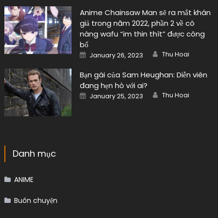
Anime Chainsaw Man sẽ ra mắt khán
giả trong năm 2022, phần 2 về cô
nàng wafu “im thin thít” được công
bố
Author
Posted
Thu Hoai
January 26, 2023
on
Bạn gái của Sam Heughan: Diễn viên
đang hẹn hò với ai?
Author
Posted
Thu Hoai
January 25, 2023
on
Danh mục
ANIME
Buôn chuyện