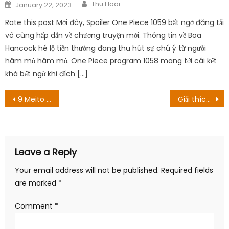
Author
Posted
Thu Hoai
January 22, 2023
on
Rate this post Mới đây, Spoiler One Piece 1059 bất ngờ đăng tải
vô cùng hấp dẫn về chương truyện mới. Thông tin về Boa
Hancock hé lộ tiền thưởng đang thu hút sự chú ý từ người
hâm mộ hâm mộ. One Piece program 1058 mang tới cái kết
khá bất ngờ khi đích […]
Post
9 Meito dù không phải là kiếm nhưng cũng rất mạnh và nguy hiểm
Giải thích về Rings Of Power’s Black Sword Hilt: Thanh kiếm theo đó có chức năng gì?
navigation
Leave a Reply
Your email address will not be published.
Required fields
are marked
*
Comment
*