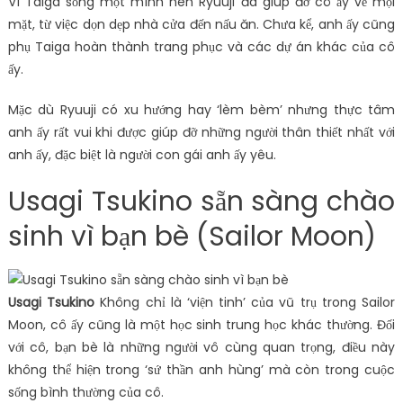
Vì Taiga sống một mình nên Ryuuji đã giúp đỡ cô ấy về mọi
mặt, từ việc dọn dẹp nhà cửa đến nấu ăn. Chưa kể, anh ấy cũng
phụ Taiga hoàn thành trang phục và các dự án khác của cô
ấy.
Mặc dù Ryuuji có xu hướng hay ‘lèm bèm’ nhưng thực tâm
anh ấy rất vui khi được giúp đỡ những người thân thiết nhất với
anh ấy, đặc biệt là người con gái anh ấy yêu.
Usagi Tsukino sẵn sàng chào
sinh vì bạn bè (Sailor Moon)
Usagi Tsukino
Không chỉ là ‘viện tinh’ của vũ trụ trong Sailor
Moon, cô ấy cũng là một học sinh trung học khác thường. Đối
với cô, bạn bè là những người vô cùng quan trọng, điều này
không thể hiện trong ‘sứ thần anh hùng’ mà còn trong cuộc
sống bình thường của cô.