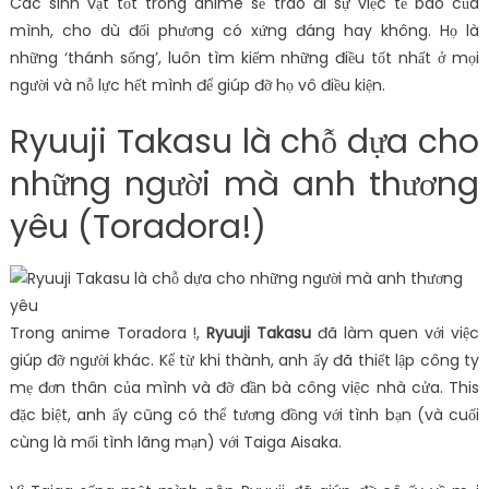
Các sinh vật tốt trong anime sẽ trao đi sự việc tế bào của
mình, cho dù đối phương có xứng đáng hay không. Họ là
những ‘thánh sống’, luôn tìm kiếm những điều tốt nhất ở mọi
người và nỗ lực hết mình để giúp đỡ họ vô điều kiện.
Ryuuji Takasu là chỗ dựa cho
những người mà anh thương
yêu (Toradora!)
Trong anime Toradora !,
Ryuuji Takasu
đã làm quen với việc
giúp đỡ người khác. Kể từ khi thành, anh ấy đã thiết lập công ty
mẹ đơn thân của mình và đỡ đần bà công việc nhà cửa. This
đặc biệt, anh ấy cũng có thể tương đồng với tình bạn (và cuối
cùng là mối tình lãng mạn) với Taiga Aisaka.