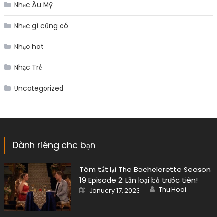
Nhạc Âu Mỹ
Nhạc gì cũng có
Nhạc hot
Nhạc Trẻ
Uncategorized
Dành riêng cho bạn
Tóm tắt lại The Bachelorette Season
19 Episode 2: Lần loại bỏ trước tiên!
Author
Posted
Thu Hoai
January 17, 2023
on