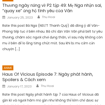
Thương ngày nắng về P2 tập 49: Mẹ Nga nhận sai,
“quay xe” ủng hộ tình yêu của Vân
Author
Posted
Thu Hoai
January 25, 2023
on
Rate this post Bà Nga (NSƯT Thanh Quý) đã đồng ý để Vân-
Phong tiếp tục ở bên nhau. Bà chỉ dặn Vân Vân phải biết tự yêu
thương, chăm sóc người chơi dạng thân, vì sau này không còn
mẹ ở bên để lo lắng từng chút một. Sau khi bị mẹ cấm cản
chuyện […]
ANIME
Haus Of Vicious Episode 7: Ngày phát hành,
Spoilers & Cách xem
Author
Posted
Thu Hoai
January 17, 2023
on
Rate this post Ngày phát hành tập 7 của Haus of Vicious đã
gần kề và người hâm mộ gần như không thể kìm chế được sự