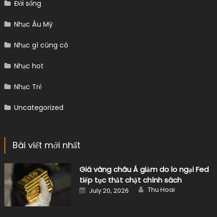
Đời sống
Nhạc Âu Mỹ
Nhạc gì cũng có
Nhạc hot
Nhạc Trẻ
Uncategorized
Bài viết mới nhất
Giá vàng châu Á giảm do lo ngại Fed
tiếp tục thắt chặt chính sách
Author
Posted
Thu Hoai
July 20, 2026
on