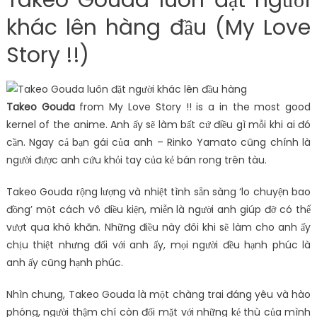
khác lên hàng đầu (My Love
Story !!)
Takeo Gouda
from My Love Story !! is a in the most good
kernel of the anime. Anh ấy sẽ làm bất cứ điều gì mỗi khi ai đó
cần. Ngay cả bạn gái của anh – Rinko Yamato cũng chính là
người được anh cứu khỏi tay của kẻ bán rong trên tàu.
Takeo Gouda rộng lượng và nhiệt tình sẵn sàng ‘lo chuyện bao
đồng’ một cách vô điều kiện, miễn là người anh giúp đỡ có thể
vượt qua khó khăn. Những điều này đôi khi sẽ làm cho anh ấy
chịu thiệt nhưng đối với anh ấy, mọi người đều hạnh phúc là
anh ấy cũng hạnh phúc.
Nhìn chung, Takeo Gouda là một chàng trai đáng yêu và hào
phóng, người thậm chí còn đối mặt với những kẻ thù của mình