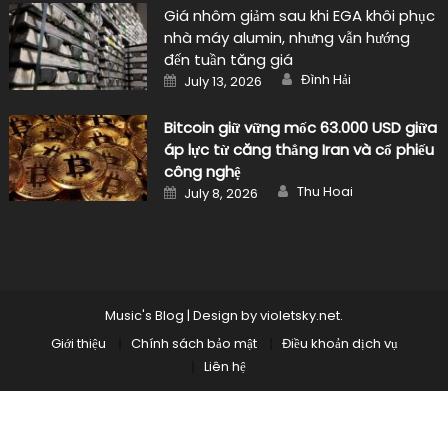
Giá nhôm giảm sau khi EGA khôi phục
nhà máy alumin, nhưng vẫn hướng
đến tuần tăng giá
Author
Posted
Đình Hải
July 13, 2026
on
Bitcoin giữ vững mốc 63.000 USD giữa
áp lực từ căng thẳng Iran và cổ phiếu
công nghệ
Author
Posted
Thu Hoai
July 8, 2026
on
Music's Blog
|
Design by
violetsky.net
.
Giới thiệu
Chính sách bảo mật
Điều khoản dịch vụ
Liên hệ