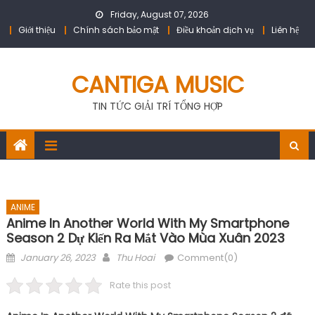
Skip
Friday, August 07, 2026
to
Giới thiệu
Chính sách bảo mật
Điều khoản dịch vụ
Liên hệ
content
CANTIGA MUSIC
TIN TỨC GIẢI TRÍ TỔNG HỢP
ANIME
Anime In Another World With My Smartphone
Season 2 Dự Kiến ​​ra Mắt Vào Mùa Xuân 2023
Posted
Author
January 26, 2023
Thu Hoai
Comment(0)
on
Rate this post