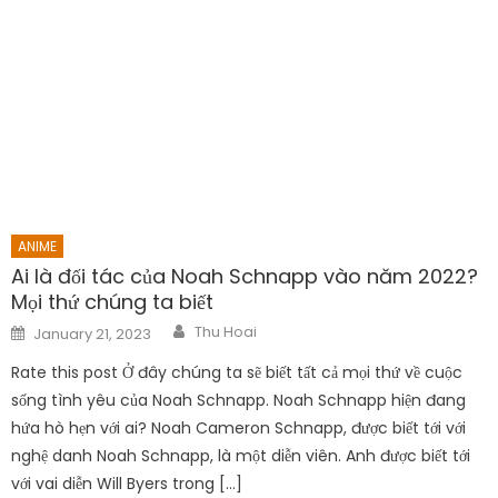
ANIME
Ai là đối tác của Noah Schnapp vào năm 2022?
Mọi thứ chúng ta biết
Author
Posted
Thu Hoai
January 21, 2023
on
Rate this post Ở đây chúng ta sẽ biết tất cả mọi thứ về cuộc
sống tình yêu của Noah Schnapp. Noah Schnapp hiện đang
hứa hò hẹn với ai? Noah Cameron Schnapp, được biết tới với
nghệ danh Noah Schnapp, là một diễn viên. Anh được biết tới
với vai diễn Will Byers trong […]