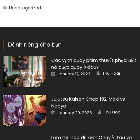
Uncategorized
Dành riêng cho bạn
Các vị trí quay phim thuyết phục: Biết
nó được quay ở đâu?
Author
Posted
Thu Hoai
January 17, 2023
on
Jujutsu Kaisen Chap 192: Maki vs
Naoya!
Author
Posted
Thu Hoai
January 20, 2023
on
Làm thế nào để xem Chuyến tàu vô