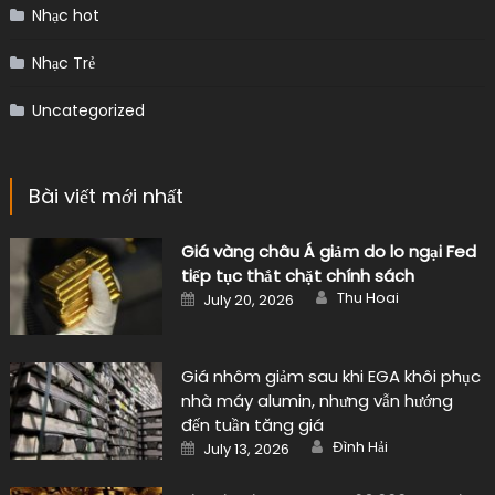
Nhạc hot
Nhạc Trẻ
Uncategorized
Bài viết mới nhất
Giá vàng châu Á giảm do lo ngại Fed
tiếp tục thắt chặt chính sách
Author
Posted
Thu Hoai
July 20, 2026
on
Giá nhôm giảm sau khi EGA khôi phục
nhà máy alumin, nhưng vẫn hướng
đến tuần tăng giá
Author
Posted
Đình Hải
July 13, 2026
on