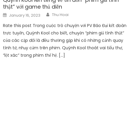
thật” với game thủ diễn
Author
Posted
Thu Hoai
January 16, 2023
on
Rate this post Trong cuộc trò chuyện với PV Báo Đại kết đoàn
trực tuyến, Quỳnh Kool cho biết, chuyện “phim giả tình thật”
của các cặp đôi là điều thường gặp khi có những cảnh quay
tình tứ, nhạy cảm trên phim. Quỳnh Kool thoát vai tiểu thư,
“lột xác” trong phim thế hệ. […]