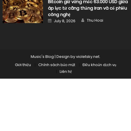
Bitcoin giữ vững mốc 63.000 USD giữa
áp lực từ căng thẳng Iran và cổ phiếu
công nghệ
Author
Posted
Thu Hoai
July 8, 2026
on
Music's Blog
|
Design by
violetsky.net
.
Giới thiệu
Chính sách bảo mật
Điều khoản dịch vụ
Liên hệ