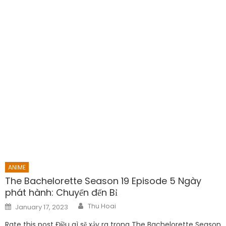
ANIME
The Bachelorette Season 19 Episode 5 Ngày
phát hành: Chuyển đến Bỉ
Author
Posted
Thu Hoai
January 17, 2023
on
Rate this post Điều gì sẽ xảy ra trong The Bachelorette Season