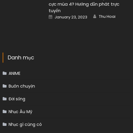
cực mùa 4? Hướng dẫn phát trực
tuyến
Author
Posted
Thu Hoai
January 23, 2023
on
Danh mục
ANIME
Buôn chuyện
Đời sống
Nhạc Âu Mỹ
Nhạc gì cũng có