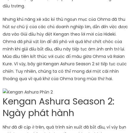
đấu trường.
Nhưng khả năng xé xác kẻ thù ngoạn mục của Ohma đã thu
hút sự chú ý của các chủ doanh nghiệp lớn, dẫn đến việc được
đưa vào Giải đấu hủy diệt Kengan theo lời mời của Hideki.
Ohma đã phải vật lộn để đối phó với quá khứ chết chóc của
mình khi giải đấu bắt đầu, điều này tiếp tục ám ảnh anh trở lại.
Mùa đầu tiên kết thúc với cuộc đổ máu giữa Ohma và Raian
Kure. Vì vậy, bây giờ Kengan Ashura Season 2 sẽ tiếp tục cuộc
chiến. Tuy nhiên, chúng ta có thể mong đợi một cái nhìn
thoáng qua về quá khứ của Ohma trong mùa thứ hai.
Kengan Ashura Season 2:
Ngày phát hành
Như đã đề cập ở trên, quá trình sản xuất đã bắt đầu, vì vậy bạn