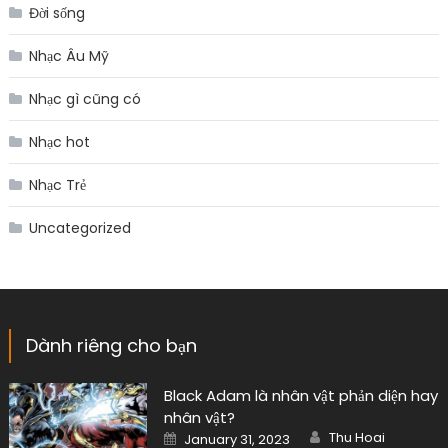
Đời sống
Nhạc Âu Mỹ
Nhạc gì cũng có
Nhạc hot
Nhạc Trẻ
Uncategorized
Dành riêng cho bạn
Black Adam là nhân vật phản diện hay
nhân vật?
Author
Posted
Thu Hoai
January 31, 2023
on