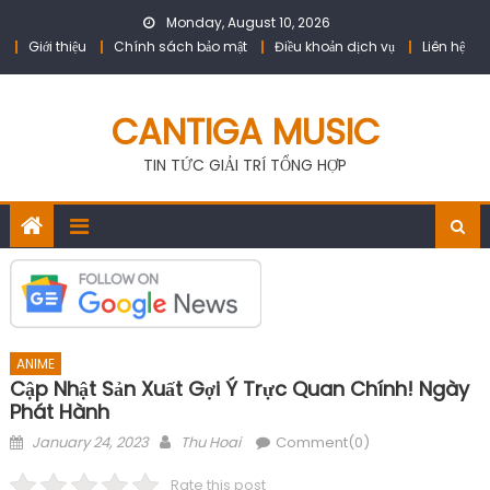
Skip
Monday, August 10, 2026
to
Giới thiệu
Chính sách bảo mật
Điều khoản dịch vụ
Liên hệ
content
CANTIGA MUSIC
TIN TỨC GIẢI TRÍ TỔNG HỢP
ANIME
Cập Nhật Sản Xuất Gợi Ý Trực Quan Chính! Ngày
Phát Hành
Posted
Author
January 24, 2023
Thu Hoai
Comment(0)
on
Rate this post