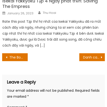
Isekai Yakkyoku Tập 4 Ngày phát triển: Saving
The Empress
Author
Posted
Thu Hoai
January 26, 2023
on
Rate this post Tập thế hệ nhất của Isekai Yakkyoku đã ra mắt
cách đây vài ngày, nhưng chúng ta sẽ xem các phiên bản
cập nhật thế hệ nhất của Isekai Yakkyoku Tập 4 bên dưới. Isekai
Yakkyoku, được gọi là Dược trái đất song song, đã công chiếu
cách đây vài ngày, và […]
Post
‌ The Bookish Holy Trinity: The Best Of The Best
Danh ca Khánh Ly bức xúc san sớt cảm tưởng sau khi biết về Em và Trịnh
navigation
Leave a Reply
Your email address will not be published.
Required fields
are marked
*