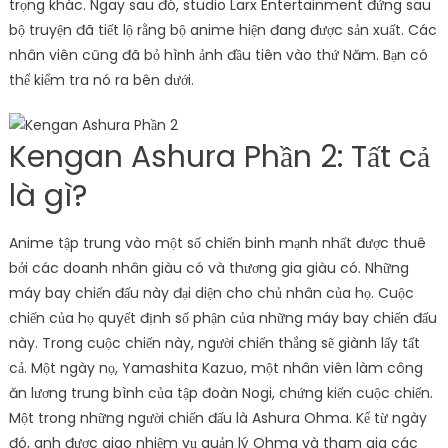
trọng khác. Ngay sau đó, studio Larx Entertainment đứng sau
bộ truyện đã tiết lộ rằng bộ anime hiện đang được sản xuất. Các
nhân viên cũng đã bỏ hình ảnh đầu tiên vào thứ Năm. Bạn có
thể kiểm tra nó ra bên dưới.
Kengan Ashura Phần 2: Tất cả
là gì?
Anime tập trung vào một số chiến binh mạnh nhất được thuê
bởi các doanh nhân giàu có và thương gia giàu có. Những
máy bay chiến đấu này đại diện cho chủ nhân của họ. Cuộc
chiến của họ quyết định số phận của những máy bay chiến đấu
này. Trong cuộc chiến này, người chiến thắng sẽ giành lấy tất
cả. Một ngày nọ, Yamashita Kazuo, một nhân viên làm công
ăn lương trung bình của tập đoàn Nogi, chứng kiến ​​cuộc chiến.
Một trong những người chiến đấu là Ashura Ohma. Kể từ ngày
đó, anh được giao nhiệm vụ quản lý Ohma và tham gia các