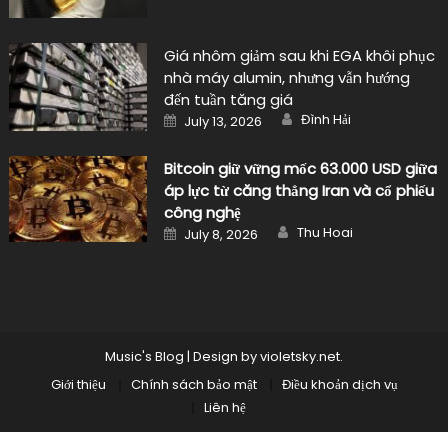
Giá nhôm giảm sau khi EGA khôi phục
nhà máy alumin, nhưng vẫn hướng
đến tuần tăng giá
Author
Posted
Đình Hải
July 13, 2026
on
Bitcoin giữ vững mốc 63.000 USD giữa
áp lực từ căng thẳng Iran và cổ phiếu
công nghệ
Author
Posted
Thu Hoai
July 8, 2026
on
Music's Blog
|
Design by
violetsky.net
.
Giới thiệu
Chính sách bảo mật
Điều khoản dịch vụ
Liên hệ