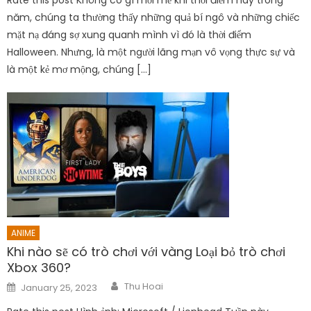
năm, chúng ta thường thấy những quả bí ngô và những chiếc
mặt nạ đáng sợ xung quanh mình vì đó là thời điểm
Halloween. Nhưng, là một người lãng mạn vô vọng thực sự và
là một kẻ mơ mộng, chúng […]
ANIME
Khi nào sẽ có trò chơi với vàng Loại bỏ trò chơi
Xbox 360?
Author
Posted
Thu Hoai
January 25, 2023
on