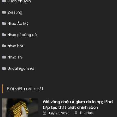
Buôn chuyện
Đời sống
Nhạc Âu Mỹ
Nhạc gì cũng có
Nhạc hot
Nhạc Trẻ
Uncategorized
Bài viết mới nhất
Giá vàng châu Á giảm do lo ngại Fed
tiếp tục thắt chặt chính sách
Author
Posted
Thu Hoai
July 20, 2026
on