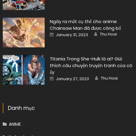
Ngày ra mắt cụ thể cho anime
Chainsaw Man đã được công bố
Author
Posted
Thu Hoai
January 31, 2023
on
Titania Trong She-Hulk là ai? Giải
thích câu chuyện truyện tranh của cô
ấy
Author
Posted
Thu Hoai
January 27, 2023
on
Danh mục
ANIME