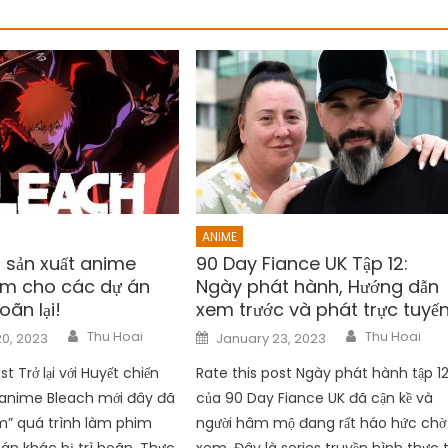
ANIME
 sản xuất anime
90 Day Fiance UK Tập 12:
àm cho các dự án
Ngày phát hành, Hướng dẫn
oãn lại!
xem trước và phát trực tuyế
Author
Author
Posted
Thu Hoai
Thu Hoai
0, 2023
January 23, 2023
on
st Trở lại với Huyết chiến
Rate this post Ngày phát hành tập 1
anime Bleach mới đây đã
của 90 Day Fiance UK đã cận kề và
m” quá trình làm phim
người hâm mộ đang rất háo hức chờ
án khác bị trì hoãn. Thực
xem. Đây là series truyền hình thực 