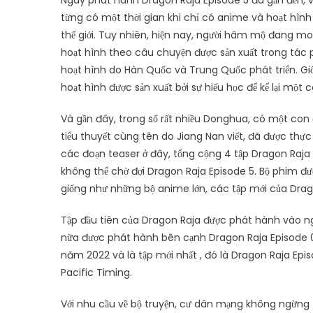
Ngày phát hành Dragon Raja Episode 5 đã gần đến, v
từng có một thời gian khi chỉ có anime và hoạt hình
thế giới. Tuy nhiên, hiện nay, người hâm mộ đang m
hoạt hình theo câu chuyện được sản xuất trong tác
hoạt hình do Hàn Quốc và Trung Quốc phát triển. Giố
hoạt hình được sản xuất bởi sự hiếu học để kể lại một
Và gần đây, trong số rất nhiều Donghua, có một con 
tiểu thuyết cùng tên do Jiang Nan viết, đã được thự
các đoạn teaser ở đây, tổng cộng 4 tập Dragon Raja
không thể chờ đợi Dragon Raja Episode 5. Bộ phim đ
giống như những bộ anime lớn, các tập mới của Drag
Tập đầu tiên của Dragon Raja được phát hành vào ngà
nữa được phát hành bên cạnh Dragon Raja Episode 0
năm 2022 và là tập mới nhất , đó là Dragon Raja Ep
Pacific Timing.
Với nhu cầu về bộ truyện, cư dân mạng không ngừng