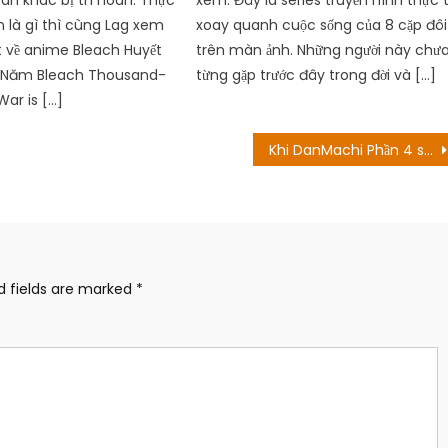
n là gì thì cùng Lag xem
xoay quanh cuộc sống của 8 cặp đôi
t về anime Bleach Huyết
trên màn ảnh. Những người này chư
 Năm Bleach Thousand-
từng gặp trước đây trong đời và […]
War is […]
Khi DanMachi Phần 4 sẽ được sinh sản? Mọi thứ chúng tôi biết!
d fields are marked
*