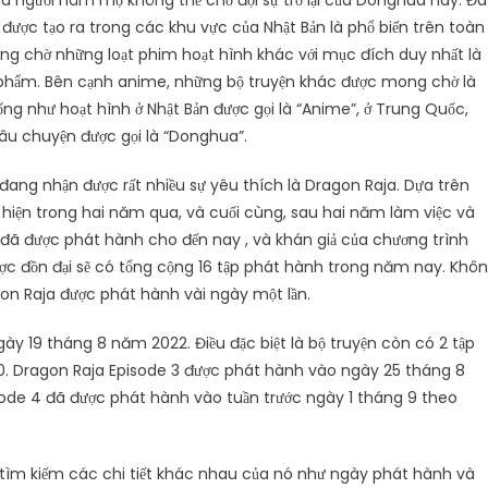
à người hâm mộ không thể chờ đợi sự trở lại của Donghua này. Đã
 được tạo ra trong các khu vực của Nhật Bản là phổ biến trên toàn
ong chờ những loạt phim hoạt hình khác với mục đích duy nhất là
 phẩm. Bên cạnh anime, những bộ truyện khác được mong chờ là
ng như hoạt hình ở Nhật Bản được gọi là “Anime”, ở Trung Quốc,
 câu chuyện được gọi là “Donghua”.
đang nhận được rất nhiều sự yêu thích là Dragon Raja. Dựa trên
c hiện trong hai năm qua, và cuối cùng, sau hai năm làm việc và
 đã được phát hành cho đến nay , và khán giả của chương trình
ược đồn đại sẽ có tổng cộng 16 tập phát hành trong năm nay. Khô
on Raja được phát hành vài ngày một lần.
y 19 tháng 8 năm 2022. Điều đặc biệt là bộ truyện còn có 2 tập
. Dragon Raja Episode 3 được phát hành vào ngày 25 tháng 8
isode 4 đã được phát hành vào tuần trước ngày 1 tháng 9 theo
 tìm kiếm các chi tiết khác nhau của nó như ngày phát hành và