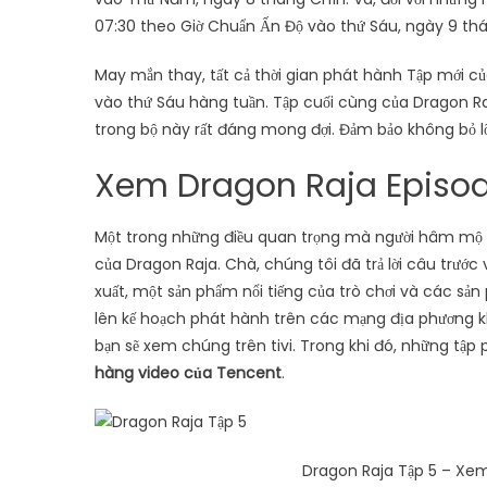
07:30 theo Giờ Chuẩn Ấn Độ vào thứ Sáu, ngày 9 thá
May mắn thay, tất cả thời gian phát hành Tập mới c
vào thứ Sáu hàng tuần. Tập cuối cùng của Dragon Ra
trong bộ này rất đáng mong đợi. Đảm bảo không bỏ 
Xem Dragon Raja Episod
Một trong những điều quan trọng mà người hâm mộ đã
của Dragon Raja. Chà, chúng tôi đã trả lời câu trước v
xuất, một sản phẩm nổi tiếng của trò chơi và các sả
lên kế hoạch phát hành trên các mạng địa phương k
bạn sẽ xem chúng trên tivi. Trong khi đó, những tậ
hàng video của Tencent
.
Dragon Raja Tập 5 – Xem