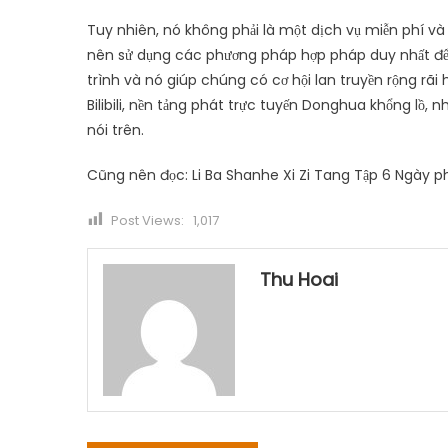
Tuy nhiên, nó không phải là một dịch vụ miễn phí và 
nên sử dụng các phương pháp hợp pháp duy nhất để
trình và nó giúp chúng có cơ hội lan truyền rộng rã
Bilibili, nền tảng phát trực tuyến Donghua khổng lồ,
nói trên.
Cũng nên đọc: Li Ba Shanhe Xi Zi Tang Tập 6 Ngày p
Post Views:
1,017
Thu Hoai