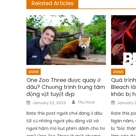
Related Articles
ANIME
ANIME
One Zoo Three được quay ở
Quá trình
đâu? Chương trình trung tâm
Bleach l
động vật tuyệt đẹp
khác bị h
Author
Posted
Posted
Thu Hoai
January 22, 2023
January 2
on
on
Rate this post người chơi đang ở đâu
Rate this po
tất cả những người yêu động vật và
Ngàn năm, 
người hâm mộ loạt phim dành cho trẻ
bị “bốc thă
em? One Zoo Three là một chương
làm các dự 