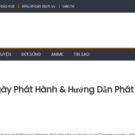
 bảo mật
Điều khoản dịch vụ
Liên hệ
HUYỆN
ĐỜI SỐNG
ANIME
TIN SAO
gày Phát Hành & Hướng Dẫn Phát