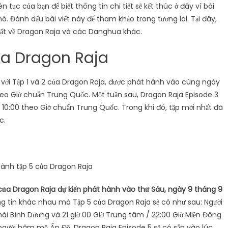
 tục của bạn để biết thông tin chi tiết sẽ kết thúc ở đây vì bài
ó. Đánh dấu bài viết này để tham khảo trong tương lai. Tại đây,
ất về Dragon Raja và các Danghua khác.
ủa Dragon Raja
g với Tập 1 và 2 của Dragon Raja, được phát hành vào cùng ngày
heo Giờ chuẩn Trung Quốc. Một tuần sau, Dragon Raja Episode 3
0:00 theo Giờ chuẩn Trung Quốc. Trong khi đó, tập mới nhất đã
c.
ành tập 5 của Dragon Raja
của Dragon Raja dự kiến ​​phát hành vào thứ Sáu, ngày 9 tháng 9
 tin khác nhau mà Tập 5 của Dragon Raja sẽ có như sau: Người
ái Bình Dương và 21 giờ 00 Giờ Trung tâm / 22:00 Giờ Miền Đông
người hâm mộ Ấn Độ, Dragon Raja Episode 5 sẽ có sẵn vào lúc