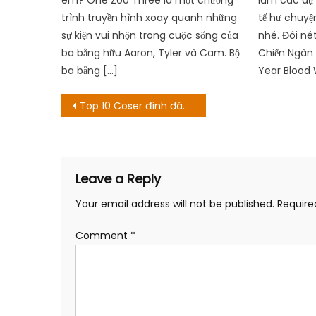
trình truyền hình xoay quanh những
tế hư chuyệ
sự kiện vui nhộn trong cuộc sống của
nhé. Đôi né
ba bằng hữu Aaron, Tyler và Cam. Bộ
Chiến Ngàn
ba bằng […]
Year Blood 
Post
Top 10 Coser đình đám nhất xứ hoa anh đào bạn đã biết chưa?
navigation
Leave a Reply
Your email address will not be published.
Require
Comment
*