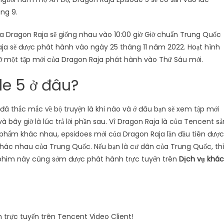
ng 9.
ủa Dragon Raja sẽ giống nhau vào 10:00 giờ Giờ chuẩn Trung Quốc
ja sẽ được phát hành vào ngày 25 tháng 11 năm 2022. Hoạt hình
lỡ một tập mới của Dragon Raja phát hành vào Thứ Sáu mới.
e 5 ở đâu?
 thắc mắc về bộ truyện là khi nào và ở đâu bạn sẽ xem tập mới
à bây giờ là lúc trả lời phần sau. Vì Dragon Raja là của Tencent sả
n phẩm khác nhau, epsidoes mới của Dragon Raja lần đầu tiên được
hác nhau của Trung Quốc. Nếu bạn là cư dân của Trung Quốc, th
p phim này cũng sớm được phát hành trực tuyến trên
Dịch vụ khá
 trực tuyến trên Tencent Video Client!