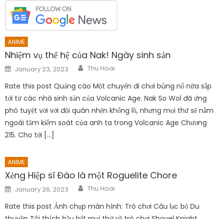
ANIME
Nhiệm vụ thế hệ của Nak! Ngày sinh sản
Author
Posted
Thu Hoai
January 23, 2023
on
Rate this post Quảng cáo Một chuyến đi chơi bùng nổ nữa sắp
tới từ các nhà sinh sản của Volcanic Age. Nak So Wol đã ứng
phó tuyệt vời với đội quân nhện khổng lồ, nhưng mọi thứ sẽ nằm
ngoài tầm kiểm soát của anh ta trong Volcanic Age Chương
215. Cho tới […]
ANIME
Xẻng Hiệp sĩ Đào là một Roguelite Chore
Author
Posted
Thu Hoai
January 26, 2023
on
Rate this post Ảnh chụp màn hình: Trò chơi Câu lạc bộ Du
thuyền Tôi thích hầu hết mọi thứ về trò chơi Shovel Knight.