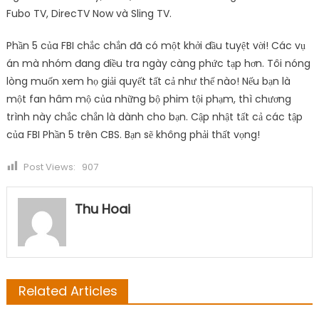
Fubo TV, DirecTV Now và Sling TV.
Phần 5 của FBI chắc chắn đã có một khởi đầu tuyệt vời! Các vụ
án mà nhóm đang điều tra ngày càng phức tạp hơn. Tôi nóng
lòng muốn xem họ giải quyết tất cả như thế nào! Nếu bạn là
một fan hâm mộ của những bộ phim tội phạm, thì chương
trình này chắc chắn là dành cho bạn. Cập nhật tất cả các tập
của FBI Phần 5 trên CBS. Bạn sẽ không phải thất vọng!
Post Views:
907
Thu Hoai
Related Articles