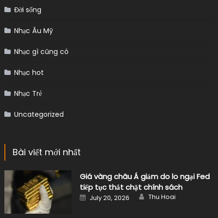
Đời sống
Nhạc Âu Mỹ
Nhạc gì cũng có
Nhạc hot
Nhạc Trẻ
Uncategorized
Bài viết mới nhất
Giá vàng châu Á giảm do lo ngại Fed
tiếp tục thắt chặt chính sách
Author
Posted
Thu Hoai
July 20, 2026
on