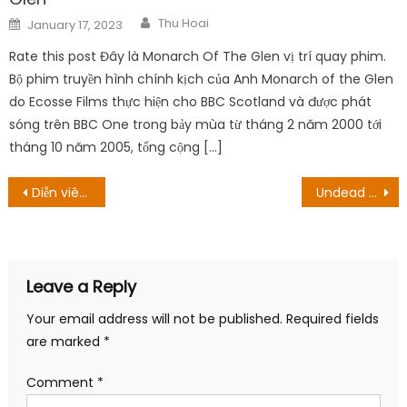
Author
Posted
Thu Hoai
January 17, 2023
on
Rate this post Đây là Monarch Of The Glen vị trí quay phim.
Bộ phim truyền hình chính kịch của Anh Monarch of the Glen
do Ecosse Films thực hiện cho BBC Scotland và được phát
sóng trên BBC One trong bảy mùa từ tháng 2 năm 2000 tới
tháng 10 năm 2005, tổng cộng […]
Post
Diễn viên chuyên trị vai ăn chơi trác táng tự thêm cảnh hôn khiến người chơi diễn bất thần
Undead Unluck được chuyển thể thành Anime; Thông báo chính thức sắp ra mắt
navigation
Leave a Reply
Your email address will not be published.
Required fields
are marked
*
Comment
*