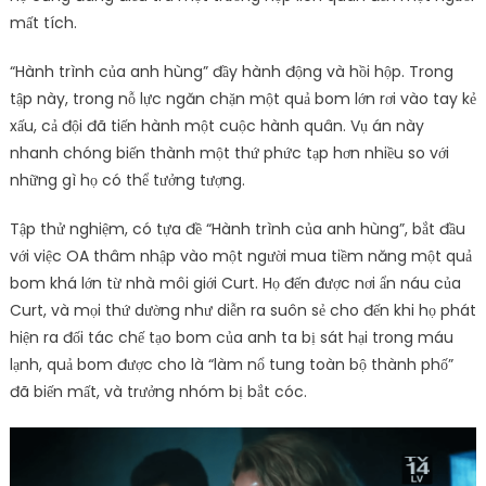
mất tích.
“Hành trình của anh hùng” đầy hành động và hồi hộp. Trong
tập này, trong nỗ lực ngăn chặn một quả bom lớn rơi vào tay kẻ
xấu, cả đội đã tiến hành một cuộc hành quân. Vụ án này
nhanh chóng biến thành một thứ phức tạp hơn nhiều so với
những gì họ có thể tưởng tượng.
Tập thử nghiệm, có tựa đề “Hành trình của anh hùng”, bắt đầu
với việc OA thâm nhập vào một người mua tiềm năng một quả
bom khá lớn từ nhà môi giới Curt. Họ đến được nơi ẩn náu của
Curt, và mọi thứ dường như diễn ra suôn sẻ cho đến khi họ phát
hiện ra đối tác chế tạo bom của anh ta bị sát hại trong máu
lạnh, quả bom được cho là “làm nổ tung toàn bộ thành phố”
đã biến mất, và trưởng nhóm bị bắt cóc.