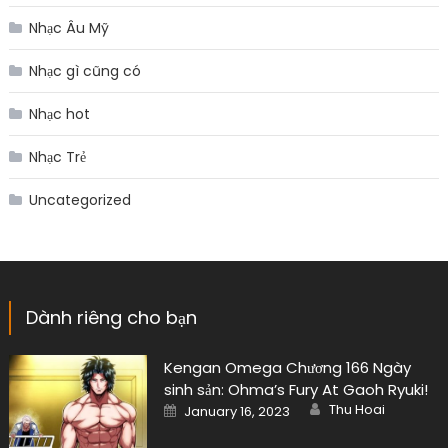
Nhạc Âu Mỹ
Nhạc gì cũng có
Nhạc hot
Nhạc Trẻ
Uncategorized
Dành riêng cho bạn
Kengan Omega Chương 166 Ngày
sinh sản: Ohma’s Fury At Gaoh Ryuki!
Author
Posted
Thu Hoai
January 16, 2023
on