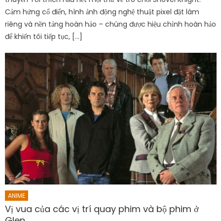
Cảm hứng cổ điển, hình ảnh động nghệ thuật pixel đặt làm
riêng và nền tảng hoàn hảo – chúng được hiệu chỉnh hoàn hảo
để khiến tôi tiếp tục, […]
ANIME
Vị vua của các vị trí quay phim và bộ phim ở
Glen