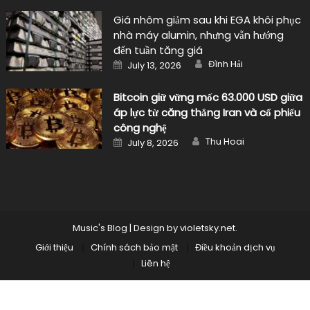
Giá nhôm giảm sau khi EGA khôi phục
nhà máy alumin, nhưng vẫn hướng
đến tuần tăng giá
Author
Posted
Đình Hải
July 13, 2026
on
Bitcoin giữ vững mốc 63.000 USD giữa
áp lực từ căng thẳng Iran và cổ phiếu
công nghệ
Author
Posted
Thu Hoai
July 8, 2026
on
Music's Blog
|
Design by
violetsky.net
.
Giới thiệu
Chính sách bảo mật
Điều khoản dịch vụ
Liên hệ