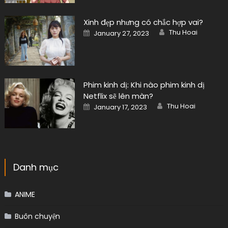
Xinh đẹp nhưng có chắc hợp vai?
Author
Posted
Thu Hoai
January 27, 2023
on
Phim kinh dị: Khi nào phim kinh dị
Netflix sẽ lên màn?
Author
Posted
Thu Hoai
January 17, 2023
on
Danh mục
ANIME
Buôn chuyện