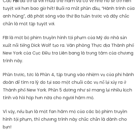
Các
FBI
đã trở lại với mùa thứ năm và có vẻ như nó sẽ trở nên
tuyệt vời hơn bao giờ hết! Buổi ra mắt phần đầu, “Hành trình của
anh hùng”, đã phát sóng vào thứ Ba tuần trước và đây chắc
chắn là một tập tuyệt vời.
FBI là một bộ phim truyền hình tội phạm của Mỹ do nhà sản
xuất nổi tiếng Dick Wolf tạo ra. Văn phòng Thực địa Thành phố
New York của Cục Điều tra Liên bang là trọng tâm của chương
trình này.
Phần trước, tức là Phần 4, tập trung vào nhiệm vụ của phi hành
đoàn để tìm ra lý do tại sao một chuỗi các vụ nổ lại xảy ra ở
Thành phố New York. Phần 5 dường như sẽ mang lại nhiều kịch
tính và hồi hộp hơn nữa cho người hâm mộ.
Vì vậy, nếu bạn là một fan hâm mộ của các bộ phim truyền
hình tội phạm, thì chương trình này chắc chắn là dành cho
bạn!