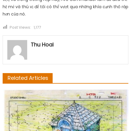
hệ mẻ và thú vị để tôi có thể vượt qua những khía cạnh thô ráp
hơn của nó.
Post Views:
1,177
Thu Hoai
Related Articles