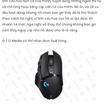
lính cứu hỏa hiện có của mình, tuyển dụng những người thế hệ
và mở rộng hoặc tăng cấp căn cứ của mình. Nó ổn, và tất cả
đều hoạt động, nhưng tôi chưa bao giờ thấy đó là thử thách
theo cách tôi nghĩ, vì lính cứu hỏa của tôi sẽ đạt được XP
nhanh tới mức ngơi nghỉ và thay thế chúng không bao giờ
cảm thấy nguy cấp như nó được cho là rõ ràng.
G / O Media có thể nhận được huê hồng