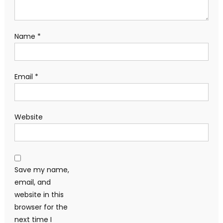
Name
*
Email
*
Website
Save my name,
email, and
website in this
browser for the
next time I