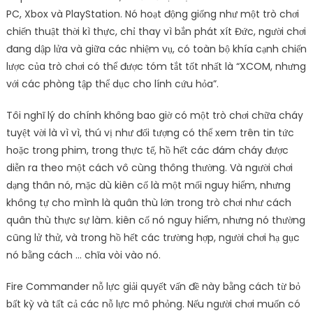
PC, Xbox và PlayStation. Nó hoạt động giống như một trò chơi
chiến thuật thời kì thực, chỉ thay vì bắn phát xít Đức, người chơi
đang dập lửa và giữa các nhiệm vụ, có toàn bộ khía cạnh chiến
lược của trò chơi có thể được tóm tắt tốt nhất là “XCOM, nhưng
với các phòng tập thể dục cho lính cứu hỏa”.
Tôi nghĩ lý do chính không bao giờ có một trò chơi chữa cháy
tuyệt vời là vì vì, thú vị như đối tượng có thể xem trên tin tức
hoặc trong phim, trong thực tế, hồ hết các đám cháy được
diễn ra theo một cách vô cùng thông thường. Và người chơi
dạng thân nó, mặc dù kiên cố là một mối nguy hiểm, nhưng
không tự cho mình là quân thù lớn trong trò chơi như cách
quân thù thực sự làm. kiên cố nó nguy hiểm, nhưng nó thường
cũng lử thử, và trong hồ hết các trường hợp, người chơi hạ gục
nó bằng cách … chĩa vòi vào nó.
Fire Commander nỗ lực giải quyết vấn đề này bằng cách từ bỏ
bất kỳ và tất cả các nỗ lực mô phỏng. Nếu người chơi muốn có