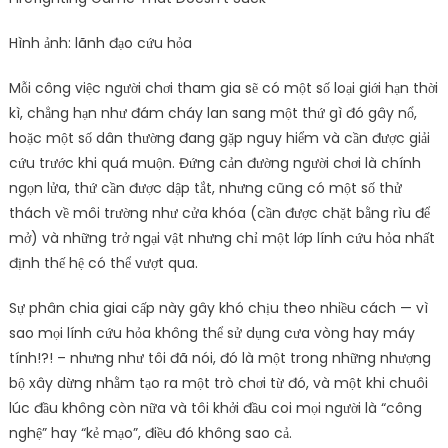
Hình ảnh: lãnh đạo cứu hỏa
Mỗi công việc người chơi tham gia sẽ có một số loại giới hạn thời
kì, chẳng hạn như đám cháy lan sang một thứ gì đó gây nổ,
hoặc một số dân thường đang gặp nguy hiểm và cần được giải
cứu trước khi quá muộn. Đứng cản đường người chơi là chính
ngọn lửa, thứ cần được dập tắt, nhưng cũng có một số thử
thách về môi trường như cửa khóa (cần được chặt bằng rìu để
mở) và những trở ngại vật nhưng chỉ một lớp lính cứu hỏa nhất
định thế hệ có thể vượt qua.
Sự phân chia giai cấp này gây khó chịu theo nhiều cách — vì
sao mọi lính cứu hỏa không thể sử dụng cưa vòng hay máy
tính!?! – nhưng như tôi đã nói, đó là một trong những nhượng
bộ xây dừng nhằm tạo ra một trò chơi từ đó, và một khi chuôi
lúc đầu không còn nữa và tôi khởi đầu coi mọi người là “công
nghệ” hay “kẻ mạo”, điều đó không sao cả.