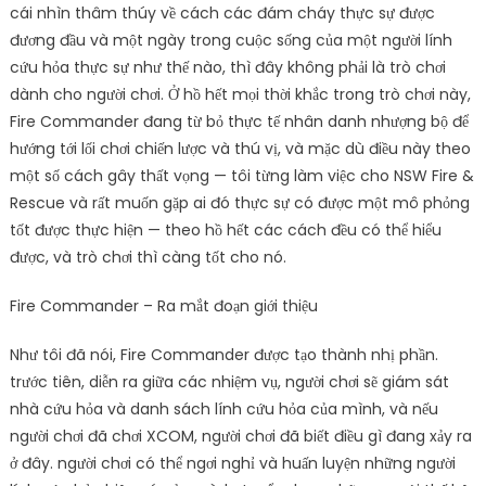
cái nhìn thâm thúy về cách các đám cháy thực sự được
đương đầu và một ngày trong cuộc sống của một người lính
cứu hỏa thực sự như thế nào, thì đây không phải là trò chơi
dành cho người chơi. Ở hồ hết mọi thời khắc trong trò chơi này,
Fire Commander đang từ bỏ thực tế nhân danh nhượng bộ để
hướng tới lối chơi chiến lược và thú vị, và mặc dù điều này theo
một số cách gây thất vọng — tôi từng làm việc cho NSW Fire &
Rescue và rất muốn gặp ai đó thực sự có được một mô phỏng
tốt được thực hiện — theo hồ hết các cách đều có thể hiểu
được, và trò chơi thì càng tốt cho nó.
Fire Commander – Ra mắt đoạn giới thiệu
Như tôi đã nói, Fire Commander được tạo thành nhị phần.
trước tiên, diễn ra giữa các nhiệm vụ, người chơi sẽ giám sát
nhà cứu hỏa và danh sách lính cứu hỏa của mình, và nếu
người chơi đã chơi XCOM, người chơi đã biết điều gì đang xảy ra
ở đây. người chơi có thể ngơi nghỉ và huấn luyện những người