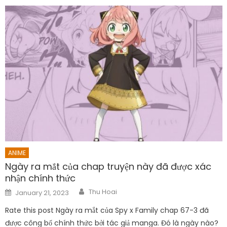
ANIME
Ngày ra mắt của chap truyện này đã được xác
nhận chính thức
Author
Posted
Thu Hoai
January 21, 2023
on
Rate this post Ngày ra mắt của Spy x Family chap 67-3 đã
được công bố chính thức bởi tác giả manga. Đó là ngày nào?