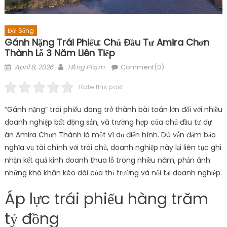
Đời Sống
Gánh Nặng Trái Phiếu: Chủ Đầu Tư Amira Chơn
Thành Lỗ 3 Năm Liên Tiếp
Posted
Author
April 8, 2026
Hằng Phạm
Comment(0)
on
Rate this post
“Gánh nặng” trái phiếu đang trở thành bài toán lớn đối với nhiều
doanh nghiệp bất động sản, và trường hợp của chủ đầu tư dự
án Amira Chơn Thành là một ví dụ điển hình. Dù vẫn đảm bảo
nghĩa vụ tài chính với trái chủ, doanh nghiệp này lại liên tục ghi
nhận kết quả kinh doanh thua lỗ trong nhiều năm, phản ánh
những khó khăn kéo dài của thị trường và nội tại doanh nghiệp.
Áp lực trái phiếu hàng trăm
tỷ đồng