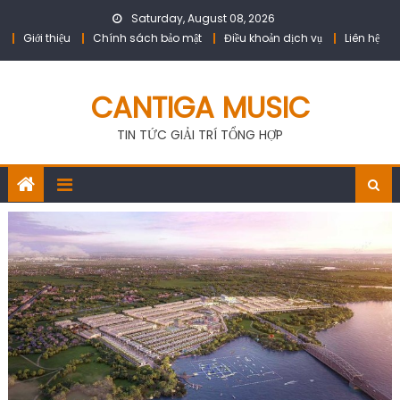
Skip
Saturday, August 08, 2026
to
Giới thiệu
Chính sách bảo mật
Điều khoản dịch vụ
Liên hệ
content
CANTIGA MUSIC
TIN TỨC GIẢI TRÍ TỔNG HỢP