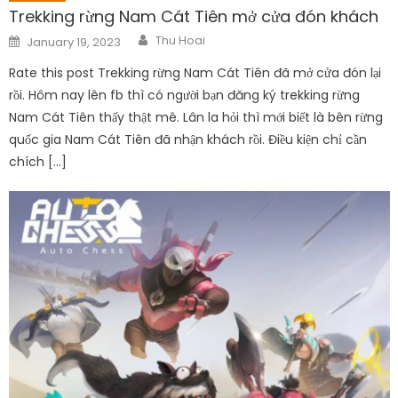
Trekking rừng Nam Cát Tiên mở cửa đón khách
Author
Posted
Thu Hoai
January 19, 2023
on
Rate this post Trekking rừng Nam Cát Tiên đã mở cửa đón lại
rồi. Hôm nay lên fb thì có người bạn đăng ký trekking rừng
Nam Cát Tiên thấy thật mê. Lân la hỏi thì mới biết là bên rừng
quốc gia Nam Cát Tiên đã nhận khách rồi. Điều kiện chỉ cần
chích […]