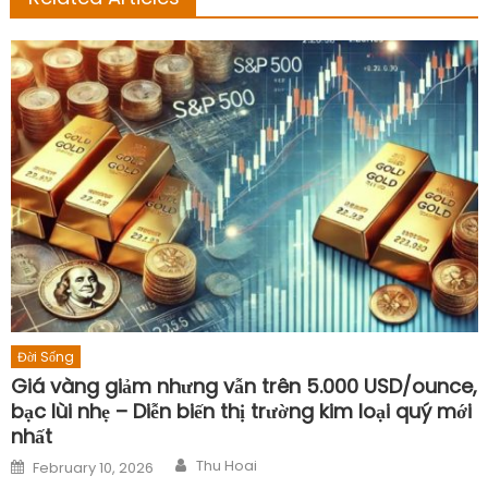
Đời Sống
Giá vàng giảm nhưng vẫn trên 5.000 USD/ounce,
bạc lùi nhẹ – Diễn biến thị trường kim loại quý mới
nhất
Author
Posted
Thu Hoai
February 10, 2026
on