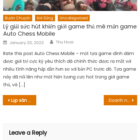
Buôn Chuyện
Đời Sống
Uncategorized
Lý giải sức hút khiến giới game thủ mê mẩn game
Auto Chess Mobile
Author
Posted
Thu Hoai
January 20, 2023
on
Rate this post Auto Chess Mobile – một tựa game đình đám
được giới trẻ cực kỳ yêu thích đã chính thức được ra mắt với
nhiều tính năng hấp dẫn hơn so với bản PC trước đó. Tựa game
này đã nổi lên như một hiện tượng cực hot trong giới game
thủ, và […]
Post
Lập sàn giao dịch tiền mã hóa: Giải pháp hạn chế lừa đảo mạng
Doanh nghiệp điện bước vào chu kỳ tăng trưởng lợi nhuận
navigation
Leave a Reply