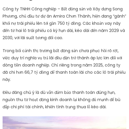
Công ty TNHH Công nghiệp – Bất động sản và Xây dựng Song
Phương, chủ đầu tư dự án Amira Chơn Thành, hiện đang “gánh”
khối nợ trái phiếu lên tới gần 750 tỷ đồng. Các khoản vay này
đến từ hai lô trái phiếu có kỳ hạn dài, kéo dài đến năm 2029 và
2030, với lãi suất tương đối cao.
Trong bối cảnh thị trường bất động sản chưa phục hồi rõ rệt,
việc duy trì nghĩa vụ trả lãi đều đặn trở thành áp lực lớn đối với
dòng tiền doanh nghiệp. Chỉ riêng trong năm 2025, công ty
đã chi hơn 66,7 tỷ đồng để thanh toán lãi cho các lô trái phiếu
này.
Điều đáng chú ý là dù vẫn đảm bảo thanh toán đúng hạn,
nguồn thu từ hoạt động kinh doanh lại không đủ mạnh để bù
đắp chi phí tài chính, khiến tình trạng thua lỗ kéo dài.