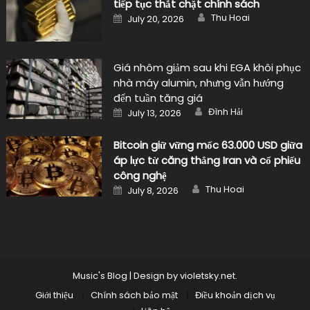
tiếp tục thắt chặt chính sách
Author
Posted
Thu Hoai
July 20, 2026
on
Giá nhôm giảm sau khi EGA khôi phục
nhà máy alumin, nhưng vẫn hướng
đến tuần tăng giá
Author
Posted
Đình Hải
July 13, 2026
on
Bitcoin giữ vững mốc 63.000 USD giữa
áp lực từ căng thẳng Iran và cổ phiếu
công nghệ
Author
Posted
Thu Hoai
July 8, 2026
on
Music's Blog
|
Design by
violetsky.net
.
Giới thiệu
Chính sách bảo mật
Điều khoản dịch vụ