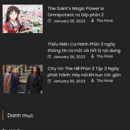
The Saint’s Magic Power is
Omnipotent ra tiếp phần 2
Author
Posted
Thu Hoai
January 25, 2023
on
Thiếu Niên Ca Hành Phần 3 ngày
thông tin ra mắt và tiết lộ nội dung
Author
Posted
Thu Hoai
January 26, 2023
on
City On The Hill Phần 3 Tập 3 Ngày
phát hành: Hãy nói khi bạn tức giận
Author
Posted
Thu Hoai
January 30, 2023
on
Danh mục