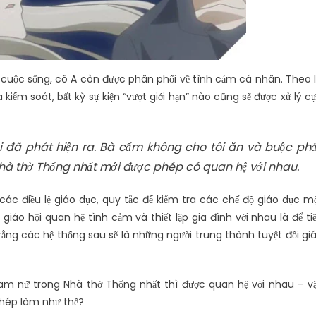
 cuộc sống, cô A còn được phân phối về tình cảm cá nhân. Theo l
kiểm soát, bất kỳ sự kiện “vượt giới hạn” nào cũng sẽ được xử lý c
tôi đã phát hiện ra. Bà cấm không cho tôi ăn và buộc phả
g Nhà thờ Thống nhất mới được phép có quan hệ với nhau.
các điều lệ giáo dục, quy tắc để kiểm tra các chế độ giáo dục m
giáo hội quan hệ tình cảm và thiết lập gia đình với nhau là để ti
ằng các hệ thống sau sẽ là những người trung thành tuyệt đối gi
nam nữ trong Nhà thờ Thống nhất thì được quan hệ với nhau – v
phép làm như thế?