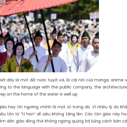
 biết đây là một đất nước tuyệt vời, là cái nôi của manga, anime 
l going to the language with the public company, the architectur
eep on the home of the water is well up.
iáo hay tín ngưỡng chính là một số trong đó. Vì nhiều lý do kh
hiều tôn từ “tí hon” để siêu không tăng lên. Các tôn giáo này ho
hêm dân giáo đồng thời không ngừng quảng bá bằng cách bán c