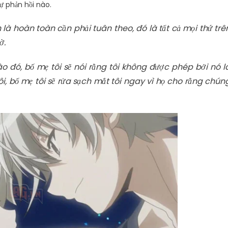
ự phản hồi nào.
 là hoàn toàn cần phải tuân theo, đó là tất cả mọi thứ trê
ờ.
 đó, bố mẹ tôi sẽ nói rằng tôi không được phép bởi nó l
i, bố mẹ tôi sẽ rửa sạch mắt tôi ngay vì họ cho rằng chún