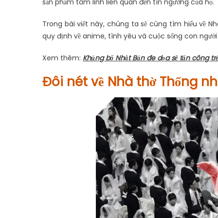
sản phẩm tâm linh liên quan đến tín ngưỡng của họ.
Trong bài viết này, chúng ta sẽ cùng tìm hiểu về Nhà 
quy định về anime, tình yêu và cuộc sống con người 
Xem thêm:
Khủng bố Nhật Bản đe dọa sẽ tấn công trẻ
Đôi nét về Nhà thờ Thống nh