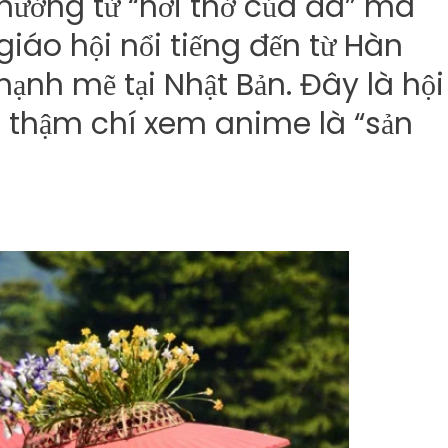
hưởng từ “hơi thở của đá” mà
iáo hội nổi tiếng đến từ Hàn
ạnh mẽ tại Nhật Bản. Đây là hội
, thậm chí xem anime là “sản