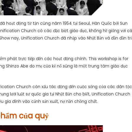
 đã hoạt động từ tận cùng năm 1954 tại Seoul, Hàn Quốc bởi Sun
ification Church có các đặc biệt giáo dục, không hề giống với c
 Show nay, Unification Church đã nhập vào Nhật Bản và dần dần tr
ểm phát trực tiếp đến các hoạt động chính. This workshop is for
ống Shinzo Abe do mẹ của kẻ nổ súng là một trung tâm giáo dục
ification Church còn xấu tác động đến cuộc sống của các dân tộc
g lưới luật sư quốc gia tại Nhật Bản cho biết, Unification Church
ều gia đình vào cảnh sản xuất, nợ nần chồng chất.
phẩm của quỷ