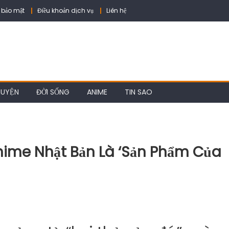
 bảo mật
Điều khoản dịch vụ
Liên hệ
HUYỆN
ĐỜI SỐNG
ANIME
TIN SAO
ime Nhật Bản Là ‘sản Phẩm Của