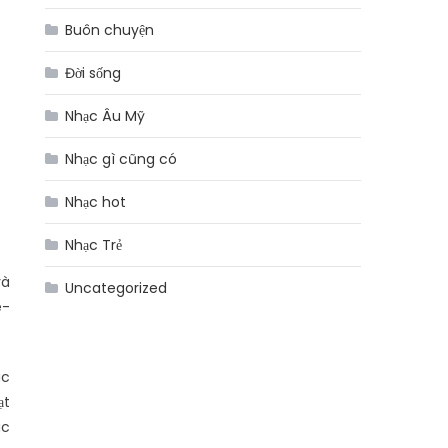
Buôn chuyện
Đời sống
Nhạc Âu Mỹ
Nhạc gì cũng có
Nhạc hot
Nhạc Trẻ
và
Uncategorized
e-
ác
ạt
ác