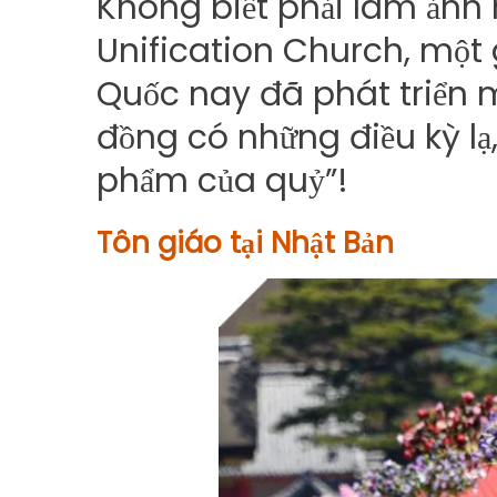
Không biết phải làm ảnh 
Unification Church, một g
Quốc nay đã phát triển m
đồng có những điều kỳ lạ
phẩm của quỷ”!
Tôn giáo tại Nhật Bản