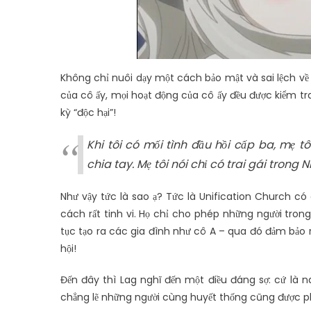
Không chỉ nuôi dạy một cách bảo mật và sai lệch về
của cô ấy, mọi hoạt động của cô ấy đều được kiểm tra 
kỳ “độc hại”!
Khi tôi có mối tình đầu hồi cấp ba, mẹ 
chia tay. Mẹ tôi nói chỉ có trai gái tron
Như vậy tức là sao ạ? Tức là Unification Church có 
cách rất tinh vi. Họ chỉ cho phép những người trong 
tục tạo ra các gia đình như cô A – qua đó đảm bảo r
hội!
Đến đây thì Lag nghĩ đến một điều đáng sợ: cứ là 
chẳng lẽ những người cùng huyết thống cũng được 