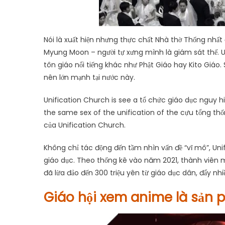
Nói là xuất hiện nhưng thực chất Nhà thờ Thống nhất
Myung Moon – người tự xưng mình là giám sát thế. Un
tôn giáo nổi tiếng khác như Phật Giáo hay Kito Giáo.
nên lớn mạnh tại nước này.
Unification Church is see a tổ chức giáo dục nguy hi
the same sex of the unification of the cựu tổng th
của Unification Church.
Không chỉ tác động đến tầm nhìn vấn đề “vĩ mô”, Un
giáo dục. Theo thống kê vào năm 2021, thành viên mạn
đã lừa đảo đến 300 triệu yên từ giáo dục dân, đẩy nhi
Giáo hội xem anime là sản 