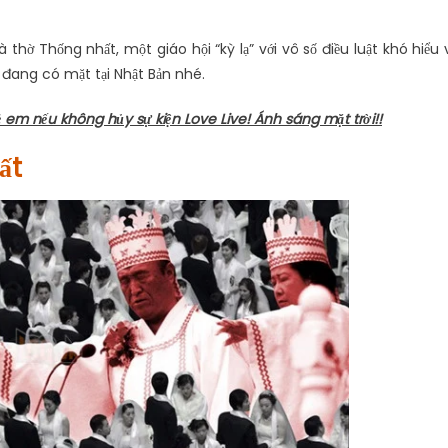
thờ Thống nhất, một giáo hội “kỳ lạ” với vô số điều luật khó hiểu 
đang có mặt tại Nhật Bản nhé.
 em nếu không hủy sự kiện Love Live! Ánh sáng mặt trời!!
ất