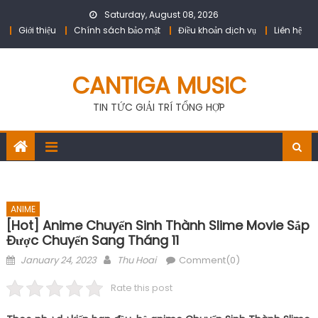
Skip
Saturday, August 08, 2026
to
Giới thiệu
Chính sách bảo mật
Điều khoản dịch vụ
Liên hệ
content
CANTIGA MUSIC
TIN TỨC GIẢI TRÍ TỔNG HỢP
ANIME
[Hot] Anime Chuyển Sinh Thành Slime Movie Sắp
Được Chuyển Sang Tháng 11
Posted
Author
January 24, 2023
Thu Hoai
Comment(0)
on
Rate this post