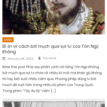
ANIME
Bí ẩn về cách bắt mạch qua sợi tơ của Tôn Ngộ
Không
Author
Posted
Thu Hoai
January 28, 2023
on
Rate this post Phía sau phân cảnh nổi tiếng Tôn Ngộ Không
bắt mạch qua sợi tơ chứa rất nhiều bí mật mà khán giả không
hề hay biết suốt nhiều năm qua. Phương pháp dùng tơ bắt
mạch đã xuất hiện trong nhiều bộ phim của Trung Quốc.
Trong phim “Tây du ký” năm […]