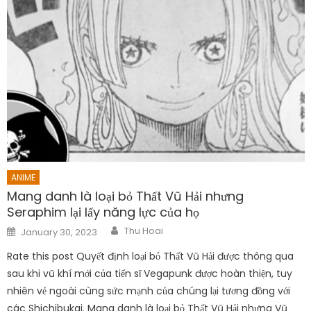
ANIME
Mang danh là loại bỏ Thất Vũ Hải nhưng
Seraphim lại lấy năng lực của họ
Author
Posted
Thu Hoai
January 30, 2023
on
Rate this post Quyết định loại bỏ Thất Vũ Hải được thông qua
sau khi vũ khí mới của tiến sĩ Vegapunk được hoàn thiện, tuy
nhiên vẻ ngoài cùng sức mạnh của chúng lại tương đồng với
các Shichibukai. Mang danh là loại bỏ Thất Vũ Hải nhưng Vũ