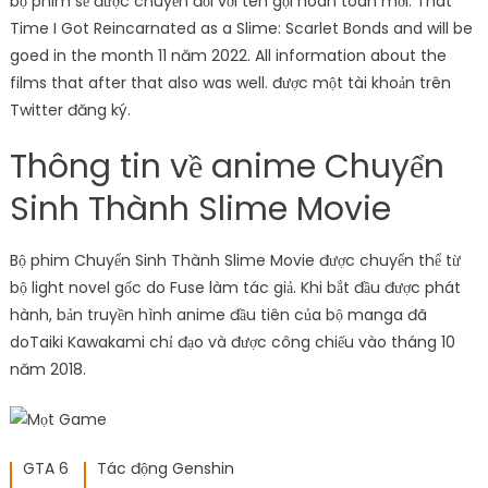
bộ phim sẽ được chuyển đổi với tên gọi hoàn toàn mới: That
Time I Got Reincarnated as a Slime: Scarlet Bonds and will be
goed in the month 11 năm 2022. All information about the
films that after that also was well. được một tài khoản trên
Twitter đăng ký.
Thông tin về anime Chuyển
Sinh Thành Slime Movie
Bộ phim Chuyển Sinh Thành Slime Movie được chuyển thể từ
bộ light novel gốc do Fuse làm tác giả. Khi bắt đầu được phát
hành, bản truyền hình anime đầu tiên của bộ manga đã
doTaiki Kawakami chỉ đạo và được công chiếu vào tháng 10
năm 2018.
GTA 6
Tác động Genshin