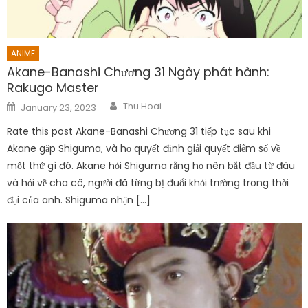
ANIME
Akane-Banashi Chương 31 Ngày phát hành:
Rakugo Master
Author
Posted
Thu Hoai
January 23, 2023
on
Rate this post Akane-Banashi Chương 31 tiếp tục sau khi
Akane gặp Shiguma, và họ quyết định giải quyết điểm số về
một thứ gì đó. Akane hỏi Shiguma rằng họ nên bắt đầu từ đâu
và hỏi về cha cô, người đã từng bị đuổi khỏi trường trong thời
đại của anh. Shiguma nhận […]