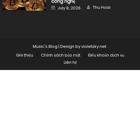
công nghệ
Author
Posted
Thu Hoai
July 8, 2026
on
Music's Blog
|
Design by
violetsky.net
.
Giới thiệu
Chính sách bảo mật
Điều khoản dịch vụ
Liên hệ