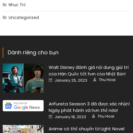
Nhạc Trẻ
Uncategorized
Dành riêng cho bạn
Walt Disney đánh giá nội dung giải trí
của Hàn Quốc tốt hơn của Nhật Bản!
Author
Posted
Thu Hoai
January 25, 2023
on
Arifureta Season 3 đã được xác nhận!
Ngày phát hành và hơn thế nữa!
Author
Posted
Thu Hoai
January 18, 2023
on
Anime có thể chuyển từ Light Novel