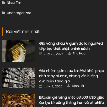
Nhạc Trẻ
Uncategorized
Bài viết mới nhất
Giá vàng châu Á giảm do lo ngại Fed
tiếp tục thắt chặt chính sách
Author
Posted
Thu Hoai
July 20, 2026
on
Giá nhôm giảm sau khi EGA khôi phục
nhà máy alumin, nhưng vẫn hướng
đến tuần tăng giá
Author
Posted
Đình Hải
July 13, 2026
on
Bitcoin giữ vững mốc 63.000 USD giữa
áp lực từ căng thẳng Iran và cổ phiếu