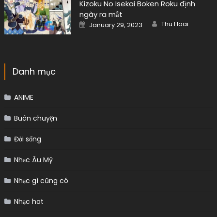
Kizoku No Isekai Boken Roku định
ngày ra mắt
Author
Posted
Thu Hoai
January 29, 2023
on
Danh mục
ANIME
Buôn chuyện
Đời sống
Nhạc Âu Mỹ
Nhạc gì cũng có
Nhạc hot