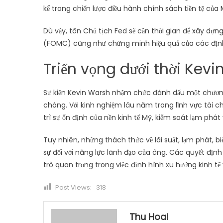
kể trong chiến lược điều hành chính sách tiền tệ của 
Dù vậy, tân Chủ tịch Fed sẽ cần thời gian để xây dựn
(FOMC) cũng như chứng minh hiệu quả của các định
Triển vọng dưới thời Kev
Sự kiện Kevin Warsh nhậm chức đánh dấu một chương 
chóng. Với kinh nghiệm lâu năm trong lĩnh vực tài c
trì sự ổn định của nền kinh tế Mỹ, kiểm soát lạm phát
Tuy nhiên, những thách thức về lãi suất, lạm phát, biế
sự đối với năng lực lãnh đạo của ông. Các quyết định
trò quan trọng trong việc định hình xu hướng kinh tế
Post Views:
318
Thu Hoai