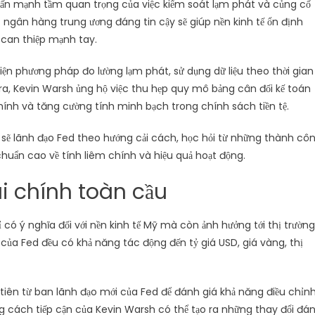
n mạnh tầm quan trọng của việc kiểm soát lạm phát và củng cố
t ngân hàng trung ương đáng tin cậy sẽ giúp nền kinh tế ổn định
 can thiệp mạnh tay.
ện phương pháp đo lường lạm phát, sử dụng dữ liệu theo thời gian
ra, Kevin Warsh ủng hộ việc thu hẹp quy mô bảng cân đối kế toán
hính và tăng cường tính minh bạch trong chính sách tiền tệ.
h sẽ lãnh đạo Fed theo hướng cải cách, học hỏi từ những thành cô
 chuẩn cao về tính liêm chính và hiệu quả hoạt động.
ài chính toàn cầu
ó ý nghĩa đối với nền kinh tế Mỹ mà còn ảnh hưởng tới thị trường
ất của Fed đều có khả năng tác động đến tỷ giá USD, giá vàng, thị
 tiên từ ban lãnh đạo mới của Fed để đánh giá khả năng điều chỉn
rằng cách tiếp cận của Kevin Warsh có thể tạo ra những thay đổi đá