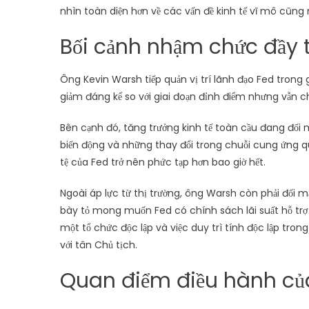
nhìn toàn diện hơn về các vấn đề kinh tế vĩ mô cũng n
Bối cảnh nhậm chức đầy 
Ông Kevin Warsh tiếp quản vị trí lãnh đạo Fed trong 
giảm đáng kể so với giai đoạn đỉnh điểm nhưng vẫn 
Bên cạnh đó, tăng trưởng kinh tế toàn cầu đang đối m
biến động và những thay đổi trong chuỗi cung ứng qu
tệ của Fed trở nên phức tạp hơn bao giờ hết.
Ngoài áp lực từ thị trường, ông Warsh còn phải đối mặ
bày tỏ mong muốn Fed có chính sách lãi suất hỗ trợ
một tổ chức độc lập và việc duy trì tính độc lập tro
với tân Chủ tịch.
Quan điểm điều hành củ