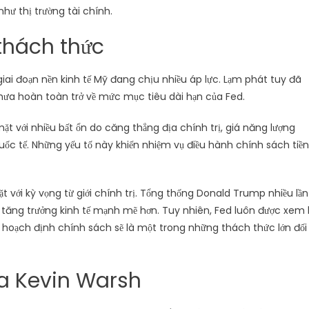
hư thị trường tài chính.
thách thức
giai đoạn nền kinh tế Mỹ đang chịu nhiều áp lực. Lạm phát tuy đã
chưa hoàn toàn trở về mức mục tiêu dài hạn của Fed.
ặt với nhiều bất ổn do căng thẳng địa chính trị, giá năng lượng
ốc tế. Những yếu tố này khiến nhiệm vụ điều hành chính sách tiền
t với kỳ vọng từ giới chính trị. Tổng thống Donald Trump nhiều lần
 tăng trưởng kinh tế mạnh mẽ hơn. Tuy nhiên, Fed luôn được xem 
ng hoạch định chính sách sẽ là một trong những thách thức lớn đối
a Kevin Warsh