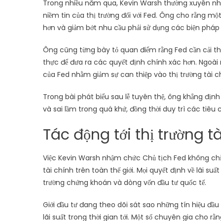
Trong nhiều năm qua, Kevin Warsh thường xuyên nhấ
niềm tin của thị trường đối với Fed. Ông cho rằng mộ
hơn và giảm bớt nhu cầu phải sử dụng các biện pháp
Ông cũng từng bày tỏ quan điểm rằng Fed cần cải thi
thực để đưa ra các quyết định chính xác hơn. Ngoài 
của Fed nhằm giảm sự can thiệp vào thị trường tài c
Trong bài phát biểu sau lễ tuyên thệ, ông khẳng địn
và sai lầm trong quá khứ, đồng thời duy trì các tiêu
Tác động tới thị trường t
Việc Kevin Warsh nhậm chức Chủ tịch Fed không chỉ c
tài chính trên toàn thế giới. Mọi quyết định về lãi su
trường chứng khoán và dòng vốn đầu tư quốc tế.
Giới đầu tư đang theo dõi sát sao những tín hiệu đầu
lãi suất trong thời gian tới. Một số chuyên gia cho 