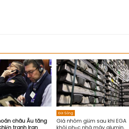
Đời Sống
oán châu Âu tăng
Giá nhôm giảm sau khi EGA
chiến tranh Iran
khôi phục nhà máy alumin,