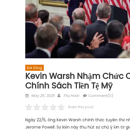
Đời Sống
Kevin Warsh Nhậm Chức Ch
Chính Sách Tiền Tệ Mỹ
Posted
Author
May 25, 2026
Thu Hoai
Comment(0)
on
Rate this post
Ngày 22/5, ông Kevin Warsh chính thức tuyên thệ n
Jerome Powell. Sự kiện này thu hút sự chú ý lớn từ gi