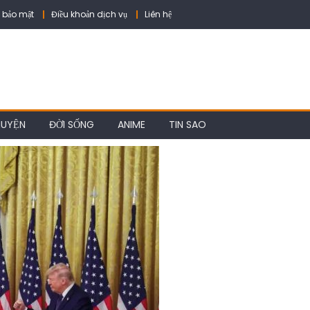
 bảo mật
Điều khoản dịch vụ
Liên hệ
HUYỆN
ĐỜI SỐNG
ANIME
TIN SAO