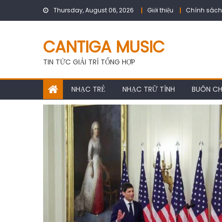
Skip
Thursday, August 06, 2026
Giới thiệu
Chính sách
to
content
CANTIGA MUSIC
TIN TỨC GIẢI TRÍ TỔNG HỢP
NHẠC TRẺ
NHẠC TRỮ TÌNH
BUÔN C