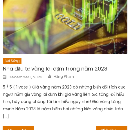
Đời Sống
Nhà đầu tư vàng lãi đậm trong năm 2023
Author
Posted
Hằng Phạm
December 1, 2023
on
5 / 5 ( 1 vote ) Giá vàng năm 2023 có những biến đổi tích cực,
người nắm giữ vàng lãi đậm khi gia vàng liên tục tăng. Để hiểu
hơn, hãy cùng chúng tôi tìm hiểu ngay nhé! Giá vàng tăng
mạnh Năm 2023 là năm hiếm hoi chứng kiến vàng nhẫn tròn
[…]