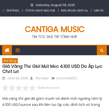
Skip
Saturday, August 08, 2026
to
Giới thiệu
Chính sách bảo mật
Điều khoản dịch vụ
Liên hệ
content
CANTIGA MUSIC
TIN TỨC GIẢI TRÍ TỔNG HỢP
Đời Sống
Giá Vàng Thế Giới Mất Mốc 4.100 USD Do Áp Lực
Chốt Lời
Posted
Author
June 24, 2026
Thu Hoai
Comment(0)
on
Rate this post
Giá vàng thế giới đã giảm mạnh và đánh mất ngưỡng tâm lý
4.100 USD/ounce sau khi liên tục lập các đỉnh lịch sử trong