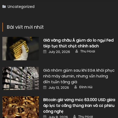
Uncategorized
Bài viết mới nhất
Giá vàng châu Á giảm do lo ngại Fed
tiếp tục thắt chặt chính sách
Author
Posted
Thu Hoai
July 20, 2026
on
Giá nhôm giảm sau khi EGA khôi phục
nhà máy alumin, nhưng vẫn hướng
đến tuần tăng giá
Author
Posted
Đình Hải
July 13, 2026
on
Bitcoin giữ vững mốc 63.000 USD giữa
áp lực từ căng thẳng Iran và cổ phiếu
công nghệ
Author
Posted
Thu Hoai
July 8, 2026