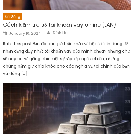
Đời Sống
Cách kiểm tra số tài khoản vay online (LAN)
Author
Posted
Đình Hải
January 10, 2024
on
Rate this post Bạn đã bao giờ thắc mắc về bộ số bí ẩn dùng để
nhận dạng duy nhất tài khoản vay của mình chưa? Những chữ
số này có vẻ giống như một sự sắp xếp ngẫu nhiên, nhưng
chúng nắm giữ chìa khóa cho các nghĩa vụ tài chính của bạn
và đóng […]