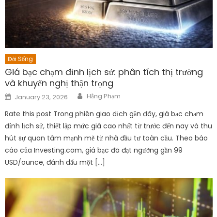
Đời Sống
Giá bạc chạm đỉnh lịch sử: phân tích thị trường
và khuyến nghị thận trọng
Author
Posted
Hằng Phạm
January 23, 2026
on
Rate this post Trong phiên giao dịch gần đây, giá bạc chạm
đỉnh lịch sử, thiết lập mức giá cao nhất từ trước đến nay và thu
hút sự quan tâm mạnh mẽ từ nhà đầu tư toàn cầu. Theo báo
cáo của Investing.com, giá bạc đã đạt ngưỡng gần 99
USD/ounce, đánh dấu một […]