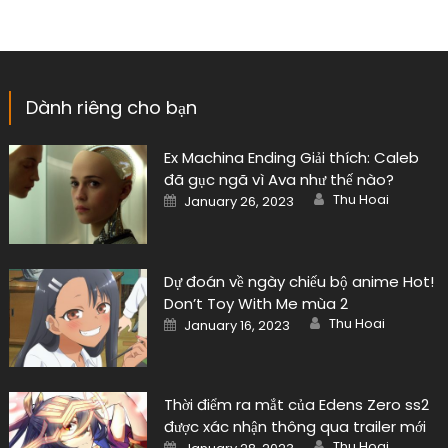
Dành riêng cho bạn
Ex Machina Ending Giải thích: Caleb
đã gục ngã vì Ava như thế nào?
Author
Posted
Thu Hoai
January 26, 2023
on
Dự đoán về ngày chiếu bộ anime Hot!
Don’t Toy With Me mùa 2
Author
Posted
Thu Hoai
January 16, 2023
on
Thời điểm ra mắt của Edens Zero ss2
được xác nhận thông qua trailer mới
Author
Posted
Thu Hoai