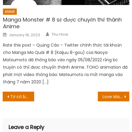
ANIME
Manga Monster # 8 sẽ được chuyển thể thành
Anime
Author
Posted
Thu Hoai
January 18, 2023
on
Rate this post – Quảng Cáo – Twitter chính thức tài khoản
cho Manga Ma Quái # 8 (Kaijuu 8-gou) của Naoya
Matsumoto đã thông báo vào ngày 05/08/2022 rằng bộ
truyện có thể được chuyển thành Anime. TOHO animation đã
phát một video thông báo: Matsumoto ra mắt manga vào
tháng 7 năm 2020 […]
Post
Từ cô bé tomboy niềng răng đến mỹ nhân đắt giá thế hệ mới
Love Island Season 8 – Tập 38 Ngày phát triển: Cặp đôi Adam và Paige sẽ hứa hò?
navigation
Leave a Reply