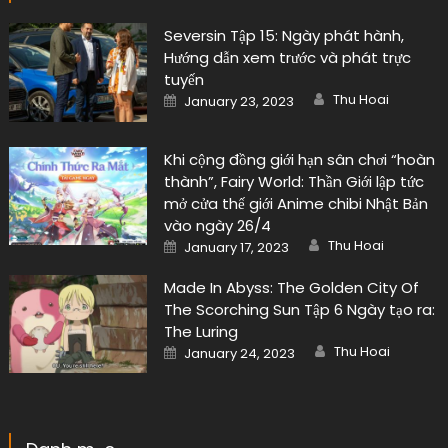
Seversin Tập 15: Ngày phát hành,
Hướng dẫn xem trước và phát trực
tuyến
Author
Posted
Thu Hoai
January 23, 2023
on
Khi cộng đồng giới hạn sân chơi “hoàn
thành”, Fairy World: Thần Giới lập tức
mở cửa thế giới Anime chibi Nhật Bản
vào ngày 26/4
Author
Posted
Thu Hoai
January 17, 2023
on
Made In Abyss: The Golden City Of
The Scorching Sun Tập 6 Ngày tạo ra:
The Luring
Author
Posted
Thu Hoai
January 24, 2023
on