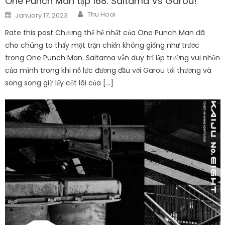
One Punch Man tập 168: Saitama Vs Garou!
Author
Posted
Thu Hoai
January 17, 2023
on
Rate this post Chương thế hệ nhất của One Punch Man đã
cho chúng ta thấy một trận chiến không giống như trước
trong One Punch Man. Saitama vẫn duy trì lập trường vui nhộn
của mình trong khi nỗ lực đương đầu với Garou tối thượng và
song song giữ lấy cốt lõi của […]