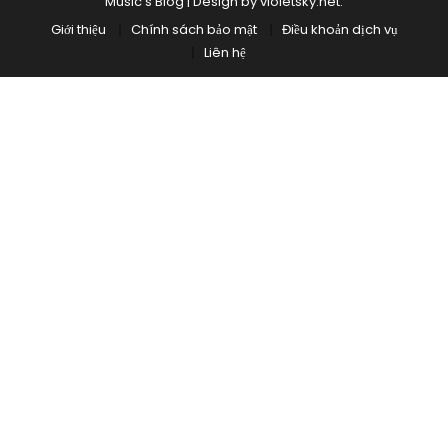
Music's Blog
|
Design by
violetsky.net
.
Giới thiệu
Chính sách bảo mật
Điều khoản dịch vụ
Liên hệ