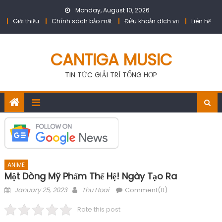
Skip
Monday, August 10, 2026
to
Giới thiệu
Chính sách bảo mật
Điều khoản dịch vụ
Liên hệ
content
CANTIGA MUSIC
TIN TỨC GIẢI TRÍ TỔNG HỢP
ANIME
Một Dòng Mỹ Phẩm Thế Hệ! Ngày Tạo Ra
Posted
Author
January 25, 2023
Thu Hoai
Comment(0)
on
Rate this post