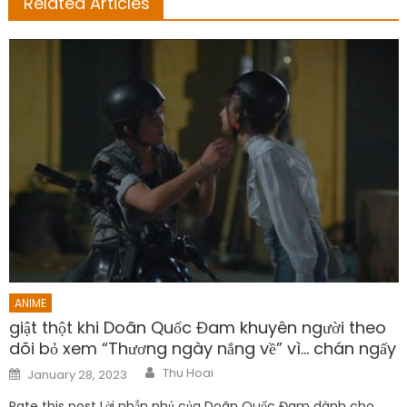
Related Articles
ANIME
giật thột khi Doãn Quốc Đam khuyên người theo
dõi bỏ xem “Thương ngày nắng về” vì… chán ngấy
Author
Posted
Thu Hoai
January 28, 2023
on
Rate this post Lời nhắn nhủ của Doãn Quốc Đam dành cho