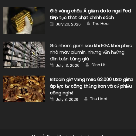
Giá vàng châu Á giảm do lo ngại Fed
tiếp tục thắt chặt chính sách
Author
Posted
Thu Hoai
July 20, 2026
on
Giá nhôm giảm sau khi EGA khôi phục
nhà máy alumin, nhưng vẫn hướng
đến tuần tăng giá
Author
Posted
Đình Hải
July 13, 2026
on
Bitcoin giữ vững mốc 63.000 USD giữa
áp lực từ căng thẳng Iran và cổ phiếu
công nghệ
Author
Posted
Thu Hoai
July 8, 2026
on