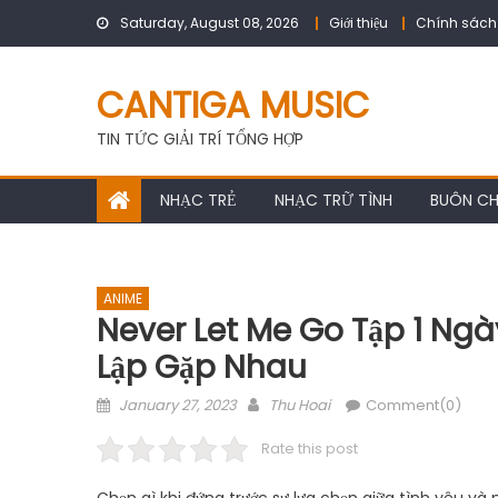
Skip
Saturday, August 08, 2026
Giới thiệu
Chính sách
to
content
CANTIGA MUSIC
TIN TỨC GIẢI TRÍ TỔNG HỢP
NHẠC TRẺ
NHẠC TRỮ TÌNH
BUÔN C
ANIME
Never Let Me Go Tập 1 Ngày
Lập Gặp Nhau
Posted
Author
January 27, 2023
Thu Hoai
Comment(0)
on
Rate this post