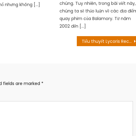
chúng. Tuy nhiên, trong bài viết này,
hổ nhưng không […]
chúng ta sẽ thảo luận về các địa điể
quay phim của Balamory. Từ năm
2002 đến […]
Tiểu thuyết Lycoris Recoil cán mốc 100 nghìn bản bán ra dù cho nó chưa được phát hành
d fields are marked
*