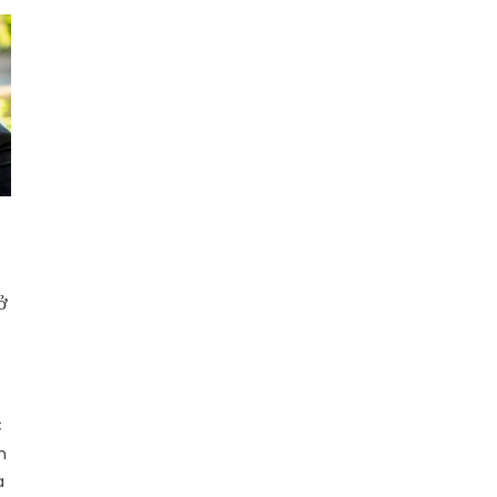
ở
C
m
a