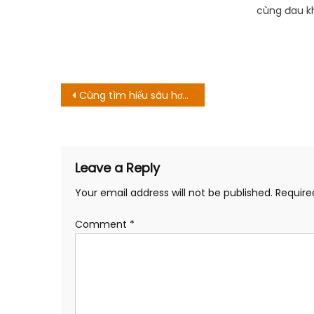
cùng đau k
Post
Cùng tìm hiểu sâu hơn với những bộ phim phác thảo khung của Studio Ghibli
navigation
Leave a Reply
Your email address will not be published.
Require
Comment
*