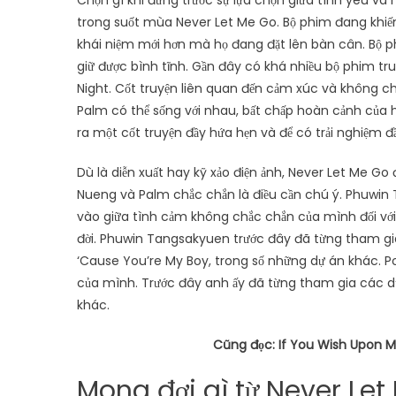
Chọn gì khi đứng trước sự lựa chọn giữa tình yêu và 
trong suốt mùa Never Let Me Go. Bộ phim đang khiế
khái niệm mới hơn mà họ đang đặt lên bàn cân. Bộ p
giữ được bình tĩnh. Gần đây có khá nhiều bộ phim tru
Night. Cốt truyện liên quan đến cảm xúc và không c
Palm có thể sống với nhau, bất chấp hoàn cảnh của h
ra một cốt truyện đầy hứa hẹn và để có trải nghiệm 
Dù là diễn xuất hay kỹ xảo điện ảnh, Never Let Me Go
Nueng và Palm chắc chắn là điều cần chú ý. Phuwin 
vào giữa tình cảm không chắc chắn của mình đối với 
đời. Phuwin Tangsakyuen trước đây đã từng tham gia
‘Cause You’re My Boy, trong số những dự án khác. Po
của mình. Trước đây anh ấy đã từng tham gia các dự
khác.
Cũng đọc:
If You Wish Upon Me
Mong đợi gì từ Never Let