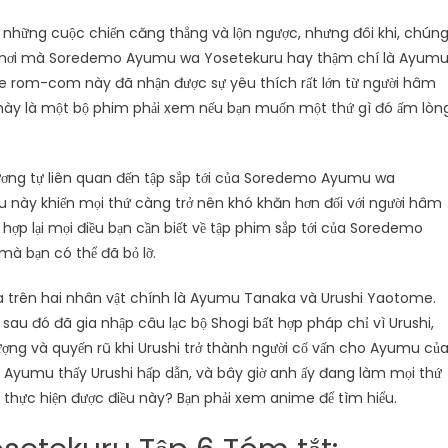
 những cuộc chiến căng thẳng và lộn ngược, nhưng đôi khi, chún
 là nơi mà Soredemo Ayumu wa Yosetekuru hay thậm chí là Ayum
e rom-com này đã nhận được sự yêu thích rất lớn từ người hâm
này là một bộ phim phải xem nếu bạn muốn một thứ gì đó ấm lòn
tương tự liên quan đến tập sắp tới của Soredemo Ayumu wa
iều này khiến mọi thứ càng trở nên khó khăn hơn đối với người hâm
 hợp lại mọi điều bạn cần biết về tập phim sắp tới của Soredemo
mà bạn có thể đã bỏ lỡ.
trên hai nhân vật chính là Ayumu Tanaka và Urushi Yaotome.
sau đó đã gia nhập câu lạc bộ Shogi bất hợp pháp chỉ vì Urushi,
tượng và quyến rũ khi Urushi trở thành người cố vấn cho Ayumu củ
. Ayumu thấy Urushi hấp dẫn, và bây giờ anh ấy đang làm mọi thứ
hể thực hiện được điều này? Bạn phải xem anime để tìm hiểu.