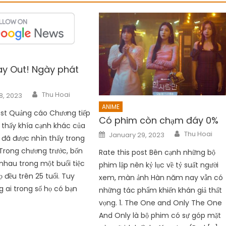
ay Out! Ngày phát
Author
Thu Hoai
8, 2023
ANIME
ost Quảng cáo Chương tiếp
Có phim còn chạm đáy 0%
 thấy khía cạnh khác của
Author
Posted
Thu Hoai
January 29, 2023
đã được nhìn thấy trong
on
 Trong chương trước, bốn
Rate this post Bên cạnh những bộ
nhau trong một buổi tiệc
phim lập nên kỷ lục về tỷ suất người
họ đều trên 25 tuổi. Tuy
xem, màn ảnh Hàn năm nay vẫn có
g ai trong số họ có bạn
những tác phẩm khiến khán giả thất
vọng. 1. The One and Only The One
And Only là bộ phim có sự góp mặt