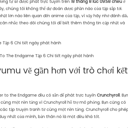
tương tự sẽ được phát trực tuyến trên 1
8 tháng 8 lúc 09:58 chiều
ở
ây, chúng tôi không thể dự đoán được phần nào của tập sắp tới.
 nhật lớn nào liên quan đến anime của tập, vì vậy hãy nhớ đánh dấ
ể cân nhắc theo dõi chúng tôi để biết thêm thông tin cập nhật và
 To The Endgame Tập 6 Chi tiết ngày phát hành
umu vẽ gần hơn với trò chơi kết
er to the Endgame đều có sẵn để phát trực tuyến
Crunchyroll
. Bạ
 cùng một nền tảng vì Crunchyroll hỗ trợ mô phỏng. Bạn cũng có
ác tập truyện tranh từ cùng một nền tảng. Crunchyroll cho phé
duy nhất của mình, bản thân nó là một điều khá tốt.