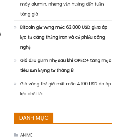
máy alumin, nhưng vẫn hướng đến tuần
g
tăng giá
u
Bitcoin giữ vững mốc 63.000 USD giữa áp
g
lực từ căng thẳng Iran và cổ phiếu công
nghệ
Giá dầu giảm nhẹ sau khi OPEC+ tăng mục
tiêu sản lượng từ tháng 8
Giá vàng thế giới mất mốc 4.100 USD do áp
lực chốt lời
a
DANH MỤC
ANIME