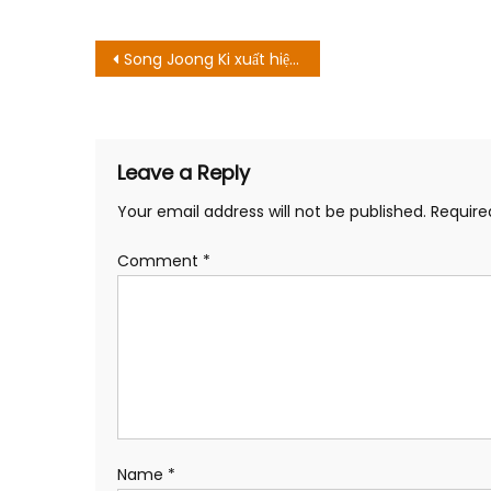
Post
Song Joong Ki xuất hiện vài giây mà bùng nổ
navigation
Leave a Reply
Your email address will not be published.
Require
Comment
*
Name
*