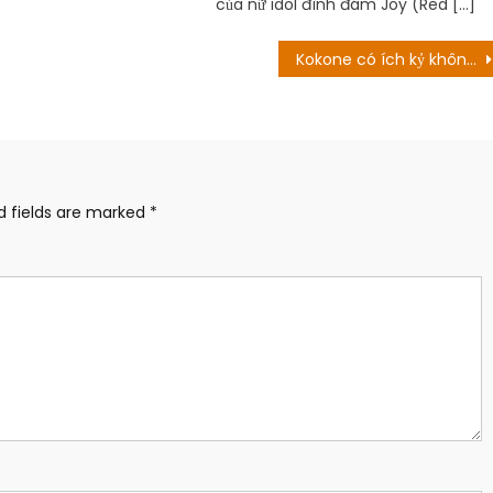
của nữ idol đình đám Joy (Red […]
Kokone có ích kỷ không? Ngày phát hành
d fields are marked
*