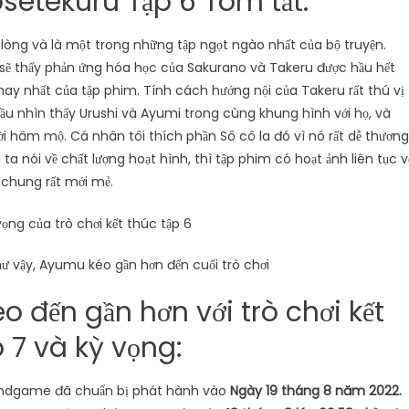
tekuru Tập 6 Tóm tắt:
ng và là một trong những tập ngọt ngào nhất của bộ truyện.
a sẽ thấy phản ứng hóa học của Sakurano và Takeru được hầu hết
ay nhất của tập phim. Tính cách hướng nội của Takeru rất thú vị
ầu nhìn thấy Urushi và Ayumi trong cùng khung hình với họ, và
ời hâm mộ. Cá nhân tôi thích phần Sô cô la đó vì nó rất dễ thương
 nói về chất lượng hoạt hình, thì tập phim có hoạt ảnh liên tục v
 chung rất mới mẻ.
ư vậy, Ayumu kéo gần hơn đến cuối trò chơi
 đến gần hơn với trò chơi kết
 7 và kỳ vọng:
 Endgame đã chuẩn bị phát hành vào
Ngày 19 tháng 8 năm 2022.