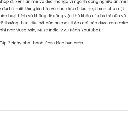
p pháp để xem anime và đọc manga vì ngành công nghiệp anime 
 đòi hỏi một lượng lớn tiền và nhân lực để tạo hoạt hình cho một
phim hoạt hình và không để công việc khó khăn của họ trở nên vô
để thưởng thức. Hầu hết các animes thậm chí còn được xem miễ
hí như Muse Asia, Muse India, v.v. (Kênh Youtube).
 Tập 7 Ngày phát hành: Phục kích bọn cướp