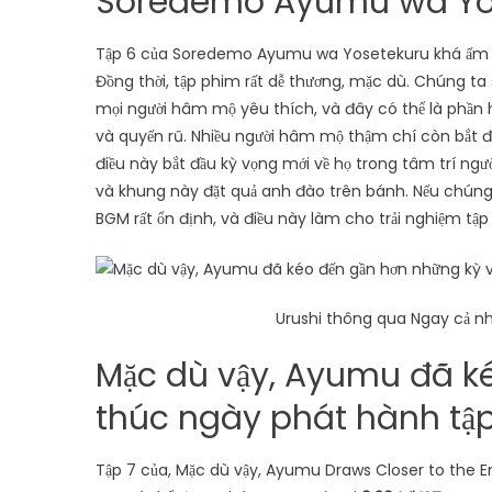
Soredemo Ayumu wa Yose
Tập 6 của Soredemo Ayumu wa Yosetekuru khá ấm lò
Đồng thời, tập phim rất dễ thương, mặc dù. Chúng t
mọi người hâm mộ yêu thích, và đây có thể là phần h
và quyến rũ. Nhiều người hâm mộ thậm chí còn bắt đ
điều này bắt đầu kỳ vọng mới về họ trong tâm trí ngư
và khung này đặt quả anh đào trên bánh. Nếu chúng ta
BGM rất ổn định, và điều này làm cho trải nghiệm tập
Urushi thông qua Ngay cả nh
Mặc dù vậy, Ayumu đã kéo
thúc ngày phát hành tập
Tập 7 của, Mặc dù vậy, Ayumu Draws Closer to the