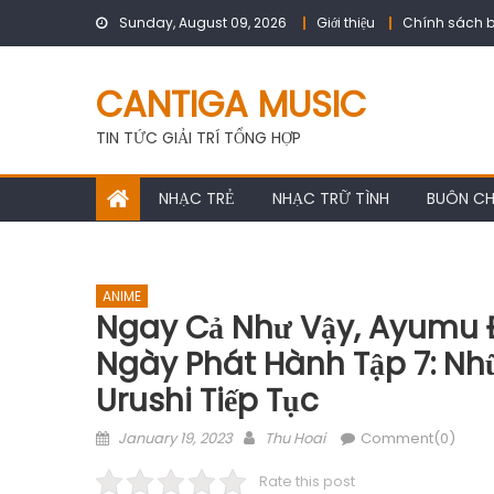
Skip
Sunday, August 09, 2026
Giới thiệu
Chính sách b
to
content
CANTIGA MUSIC
TIN TỨC GIẢI TRÍ TỔNG HỢP
NHẠC TRẺ
NHẠC TRỮ TÌNH
BUÔN C
ANIME
Ngay Cả Như Vậy, Ayumu Đ
Ngày Phát Hành Tập 7: N
Urushi Tiếp Tục
Posted
Author
January 19, 2023
Thu Hoai
Comment(0)
on
Rate this post