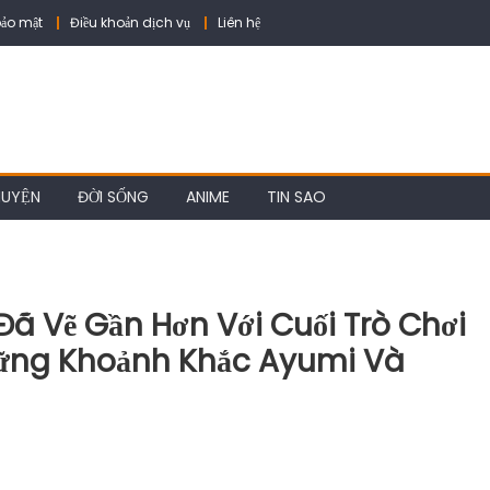
ảo mật
Điều khoản dịch vụ
Liên hệ
HUYỆN
ĐỜI SỐNG
ANIME
TIN SAO
ã Vẽ Gần Hơn Với Cuối Trò Chơi
hững Khoảnh Khắc Ayumi Và