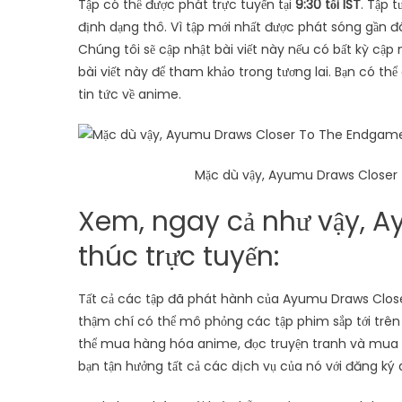
Tập có thể được phát trực tuyến tại
9:30 tối IST
. Tập 
định dạng thô. Vì tập mới nhất được phát sóng gần đ
Chúng tôi sẽ cập nhật bài viết này nếu có bất kỳ cập
bài viết này để tham khảo trong tương lai. Bạn có th
tin tức về anime.
Mặc dù vậy, Ayumu Draws Closer
Xem, ngay cả như vậy, Ay
thúc trực tuyến:
Tất cả các tập đã phát hành của Ayumu Draws Clos
thậm chí có thể mô phỏng các tập phim sắp tới trên
thể mua hàng hóa anime, đọc truyện tranh và mua c
bạn tận hưởng tất cả các dịch vụ của nó với đăng ký 