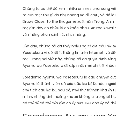
Chúng ta có thể đã xem nhiều animes chói sáng với
ta cần một thứ gì đó nhẹ nhàng và dễ chịu, và đó
Draws Closer to the Endgame xuất hiện Trong. Anim
mộ gần đây do nhiều lý do khác nhau. Anime kawai 
với những phân cảnh rất nhẹ nhàng.
Gần đây, chúng tôi đã thấy nhiều người đặt câu hỏi 
Yosetekuru vì có rất ít thông tin trên Internet, và đ
mộ. Trong bài viết này, chúng tôi đã quyết định tổng
Ayumu wa Yosetekuru để cập nhật mọi chi tiết khác 
Soredemo Ayumu wa Yosetekuru là câu chuyện dựa 
Ayumu là thành viên cũ của câu lạc bộ Kendo, người 
chủ tịch câu lạc bộ. Sau đó, mọi thứ trở nên khá ấn 
mình, nhưng tình huống khó xử không ai trong số họ
có thể để có thể đến gần cô ấy hơn. Liệu anh ấy có t