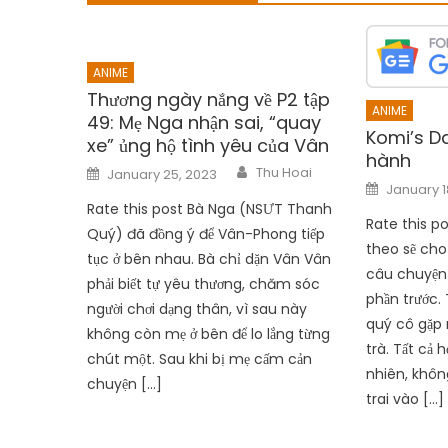
ANIME
Thương ngày nắng về P2 tập
ANIME
49: Mẹ Nga nhận sai, “quay
Komi’s D
xe” ủng hộ tình yêu của Vân
hành
Author
Posted
Thu Hoai
January 25, 2023
on
Posted
January 1
on
Rate this post Bà Nga (NSƯT Thanh
Rate this p
Quý) đã đồng ý để Vân-Phong tiếp
theo sẽ cho
tục ở bên nhau. Bà chỉ dặn Vân Vân
câu chuyện 
phải biết tự yêu thương, chăm sóc
phần trước.
người chơi dạng thân, vì sau này
quý cô gặp 
không còn mẹ ở bên để lo lắng từng
trà. Tất cả 
chút một. Sau khi bị mẹ cấm cản
nhiên, khôn
chuyện […]
trai vào […]