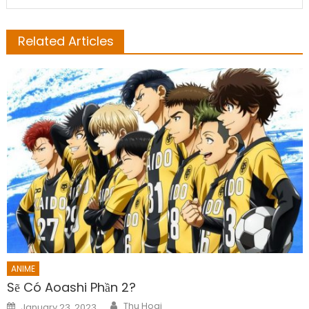
Related Articles
ANIME
Sẽ Có Aoashi Phần 2?
Author
Posted
Thu Hoai
January 23, 2023