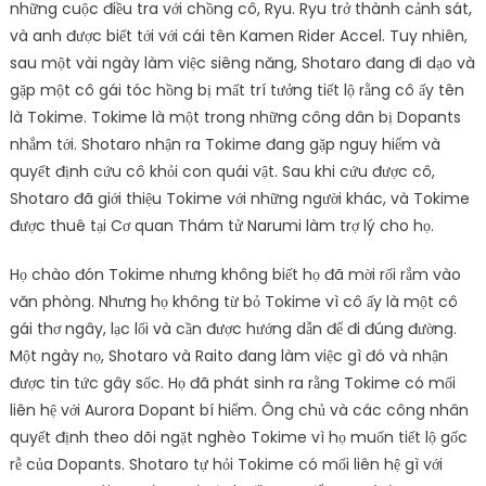
những cuộc điều tra với chồng cô, Ryu. Ryu trở thành cảnh sát,
và anh được biết tới với cái tên Kamen Rider Accel. Tuy nhiên,
sau một vài ngày làm việc siêng năng, Shotaro đang đi dạo và
gặp một cô gái tóc hồng bị mất trí tưởng tiết lộ rằng cô ấy tên
là Tokime. Tokime là một trong những công dân bị Dopants
nhắm tới. Shotaro nhận ra Tokime đang gặp nguy hiểm và
quyết định cứu cô khỏi con quái vật. Sau khi cứu được cô,
Shotaro đã giới thiệu Tokime với những người khác, và Tokime
được thuê tại Cơ quan Thám tử Narumi làm trợ lý cho họ.
Họ chào đón Tokime nhưng không biết họ đã mời rối rắm vào
văn phòng. Nhưng họ không từ bỏ Tokime vì cô ấy là một cô
gái thơ ngây, lạc lối và cần được hướng dẫn để đi đúng đường.
Một ngày nọ, Shotaro và Raito đang làm việc gì đó và nhận
được tin tức gây sốc. Họ đã phát sinh ra rằng Tokime có mối
liên hệ với Aurora Dopant bí hiểm. Ông chủ và các công nhân
quyết định theo dõi ngặt nghèo Tokime vì họ muốn tiết lộ gốc
rễ của Dopants. Shotaro tự hỏi Tokime có mối liên hệ gì với