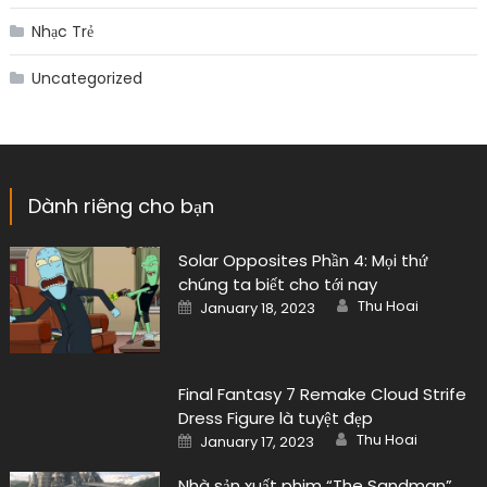
Nhạc Trẻ
Uncategorized
Dành riêng cho bạn
Solar Opposites Phần 4: Mọi thứ
chúng ta biết cho tới nay
Author
Posted
Thu Hoai
January 18, 2023
on
Final Fantasy 7 Remake Cloud Strife
Dress Figure là tuyệt đẹp
Author
Posted
Thu Hoai
January 17, 2023
on
Nhà sản xuất phim “The Sandman”