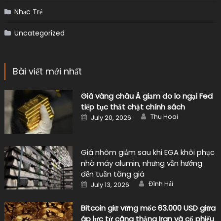
Nhạc Trẻ
Uncategorized
Bài viết mới nhất
Giá vàng châu Á giảm do lo ngại Fed
tiếp tục thắt chặt chính sách
Author
Posted
Thu Hoai
July 20, 2026
on
Giá nhôm giảm sau khi EGA khôi phục
nhà máy alumin, nhưng vẫn hướng
đến tuần tăng giá
Author
Posted
Đình Hải
July 13, 2026
on
Bitcoin giữ vững mốc 63.000 USD giữa
áp lực từ căng thẳng Iran và cổ phiếu