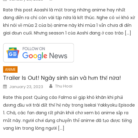
on
Rate this post Aoashi là một trong những anime hay nhất
đang diễn ra chỉ còn vài tập nữa là kết thúc. Nghe có vẻ khó xử
khi nói về mùa 2 của bộ anime này khi mùa 1 vẫn chưa đi đến
giai đoạn cuối. Nhưng season 1 của Aoshi đang ở cao trào […]
ANIME
Trailer Is Out! Ngày sinh sản và hơn thế nữa!
Author
Posted
Thu Hoai
January 23, 2023
on
Rate this post Quảng cáo Falma sẽ gặp khó khăn khi phải
đương đầu với trái đất thế hệ này trong Isekai Yakkyoku Episode
1. Chà, các fan đang rất phấn khởi chờ xem bộ anime sắp ra
mắt này. người chơi dạng chuyển thể anime đã tạo được tiếng
vang lớn trong lòng người […]