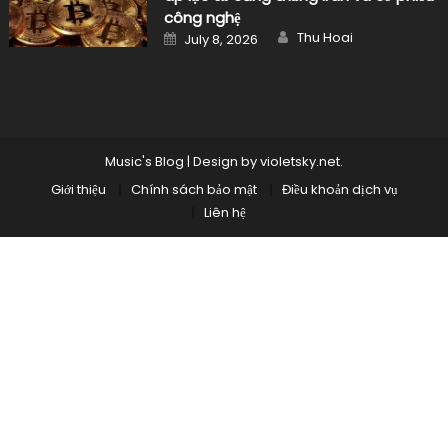
công nghệ
Author
Posted
Thu Hoai
July 8, 2026
on
Music's Blog
|
Design by
violetsky.net
.
Giới thiệu
Chính sách bảo mật
Điều khoản dịch vụ
Liên hệ