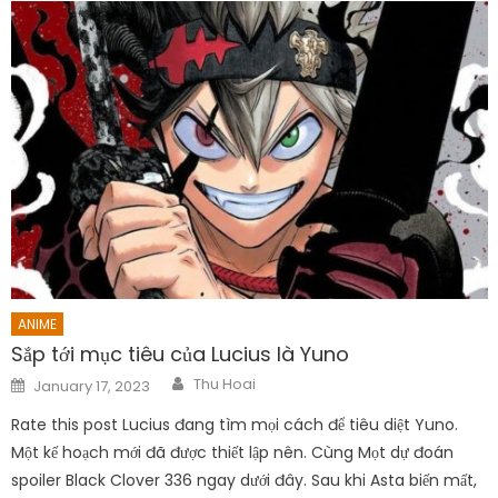
ANIME
Sắp tới mục tiêu của Lucius là Yuno
Author
Posted
Thu Hoai
January 17, 2023
on
Rate this post Lucius đang tìm mọi cách để tiêu diệt Yuno.
Một kế hoạch mới đã được thiết lập nên. Cùng Mọt dự đoán
spoiler Black Clover 336 ngay dưới đây. Sau khi Asta biến mất,