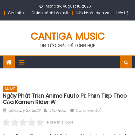
Skip
Monday, August 10, 2026
to
Giới thiệu
Chính sách bảo mật
Điều khoản dịch vụ
Liên hệ
content
CANTIGA MUSIC
TIN TỨC GIẢI TRÍ TỔNG HỢP
ANIME
Ngày Phát Triển Anime Fuuto Pi: Phần Tiếp Theo
Của Kamen Rider W
Posted
Author
January 27, 2023
Thu Hoai
Comment(0)
on
Rate this post