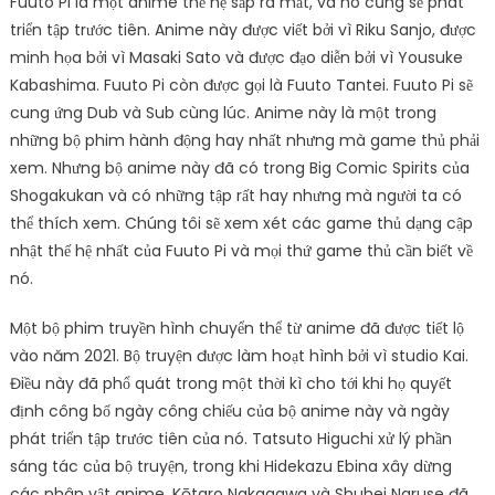
Fuuto Pi là một anime thế hệ sắp ra mắt, và nó cũng sẽ phát
triển tập trước tiên. Anime này được viết bởi vì Riku Sanjo, được
minh họa bởi vì Masaki Sato và được đạo diễn bởi vì Yousuke
Kabashima. Fuuto Pi còn được gọi là Fuuto Tantei. Fuuto Pi sẽ
cung ứng Dub và Sub cùng lúc. Anime này là một trong
những bộ phim hành động hay nhất nhưng mà game thủ phải
xem. Nhưng bộ anime này đã có trong Big Comic Spirits của
Shogakukan và có những tập rất hay nhưng mà người ta có
thể thích xem. Chúng tôi sẽ xem xét các game thủ dạng cập
nhật thế hệ nhất của Fuuto Pi và mọi thứ game thủ cần biết về
nó.
Một bộ phim truyền hình chuyển thể từ anime đã được tiết lộ
vào năm 2021. Bộ truyện được làm hoạt hình bởi vì studio Kai.
Điều này đã phổ quát trong một thời kì cho tới khi họ quyết
định công bố ngày công chiếu của bộ anime này và ngày
phát triển tập trước tiên của nó. Tatsuto Higuchi xử lý phần
sáng tác của bộ truyện, trong khi Hidekazu Ebina xây dừng
các nhân vật anime. Kōtaro Nakagawa và Shuhei Naruse đã