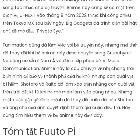
sáng tác nhạc cho bộ truyện. Anime này cũng sẽ có mặt trên
dịch vụ U-NEXT vào tháng 8 năm 2022 trước khi công chiếu
trên Tokyo MX sau bảy ngày. Big Gadgets đã trình diễn bài hát
chủ đề mở đầu, “Private Eye.”
Funimation cũng đã làm việc với bộ truyện này, nhưng mọi thứ
đã thay đổi khi bộ anime này được chuyển sang Crunchyroll.
Nó cũng có sẵn ở Nam Á và được cấp phép bởi vì Muse
Communication. Anime này là câu chuyện về nhị chàng trai
biến hình để bảo vệ thành phố của họ khỏi những con quái vật
bí hiểm. Shotaro và Raito đã làm xáo trộn những con quái vật
trên trái đất kể từ khi họ mở màn làm việc cùng nhau. Nhưng
một cuộc gặp gỡ định mệnh đã thay đổi cuộc đời của Shotaro,
và ông chủ của anh quyết định tham gia cuộc điều tra. Hãy
cùng tìm hiểu thêm về bộ anime này dưới đây.
Tóm tắt Fuuto Pi