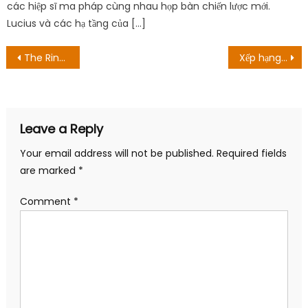
các hiệp sĩ ma pháp cùng nhau họp bàn chiến lược mới.
Lucius và các hạ tầng của […]
Post
The Rings Of Power Episode 1 Tóm tắt: Giới thiệu về điều gì đó tuyệt vời
Xếp hạng Anime mùa hè 2022 [Tuần 01]
navigation
Leave a Reply
Your email address will not be published.
Required fields
are marked
*
Comment
*