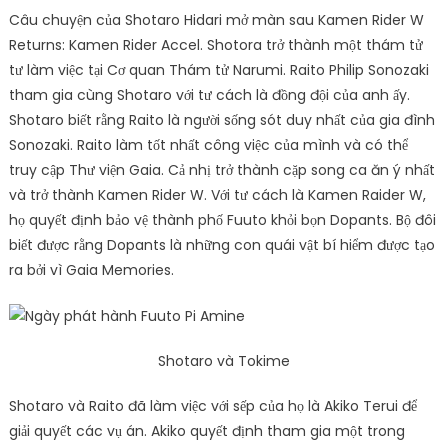
Câu chuyện của Shotaro Hidari mở màn sau Kamen Rider W
Returns: Kamen Rider Accel. Shotora trở thành một thám tử
tư làm việc tại Cơ quan Thám tử Narumi. Raito Philip Sonozaki
tham gia cùng Shotaro với tư cách là đồng đội của anh ấy.
Shotaro biết rằng Raito là người sống sót duy nhất của gia đình
Sonozaki. Raito làm tốt nhất công việc của mình và có thể
truy cập Thư viện Gaia. Cả nhị trở thành cặp song ca ăn ý nhất
và trở thành Kamen Rider W. Với tư cách là Kamen Raider W,
họ quyết định bảo vệ thành phố Fuuto khỏi bọn Dopants. Bộ đôi
biết được rằng Dopants là những con quái vật bí hiểm được tạo
ra bởi vì Gaia Memories.
Shotaro và Tokime
Shotaro và Raito đã làm việc với sếp của họ là Akiko Terui để
giải quyết các vụ án. Akiko quyết định tham gia một trong