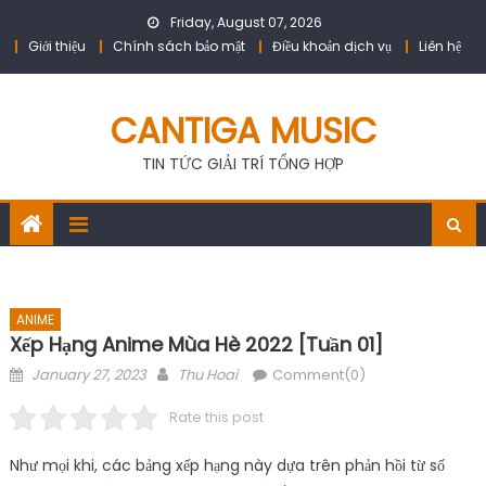
Skip
Friday, August 07, 2026
to
Giới thiệu
Chính sách bảo mật
Điều khoản dịch vụ
Liên hệ
content
CANTIGA MUSIC
TIN TỨC GIẢI TRÍ TỔNG HỢP
ANIME
Xếp Hạng Anime Mùa Hè 2022 [Tuần 01]
Posted
Author
January 27, 2023
Thu Hoai
Comment(0)
on
Rate this post
Như mọi khi, các bảng xếp hạng này dựa trên phản hồi từ số