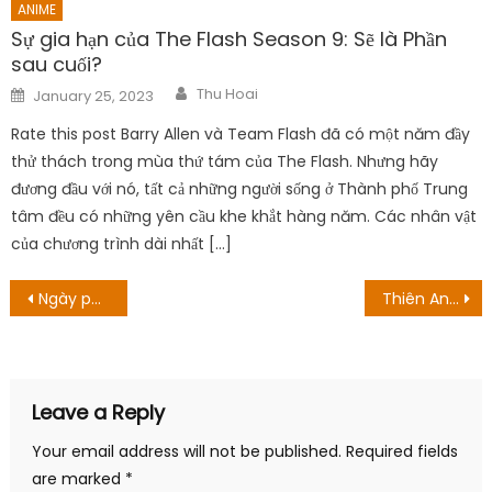
ANIME
Sự gia hạn của The Flash Season 9: Sẽ là Phần
sau cuối?
Author
Posted
Thu Hoai
January 25, 2023
on
Rate this post Barry Allen và Team Flash đã có một năm đầy
thử thách trong mùa thứ tám của The Flash. Nhưng hãy
đương đầu với nó, tất cả những người sống ở Thành phố Trung
tâm đều có những yên cầu khe khắt hàng năm. Các nhân vật
của chương trình dài nhất […]
Post
Ngày phát triển Anime Fuuto Pi: Phần tiếp theo của Kamen Rider W
Thiên An diện váy cắt xẻ khoe vòng eo thon gọn trong họp báo
navigation
Leave a Reply
Your email address will not be published.
Required fields
are marked
*