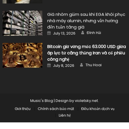
Giá nhôm giảm sau khi EGA khôi phục
nhà máy alumin, nhưng vẫn hướng
đến tuần tăng giá
Author
Posted
Đình Hải
July 13, 2026
on
Bitcoin giữ vững mốc 63.000 USD giữa
áp lực từ căng thẳng Iran và cổ phiếu
công nghệ
Author
Posted
Thu Hoai
July 8, 2026
on
Music's Blog
|
Design by
violetsky.net
.
Giới thiệu
Chính sách bảo mật
Điều khoản dịch vụ
Liên hệ