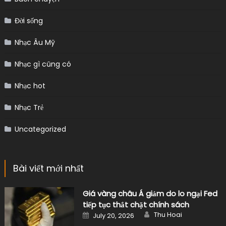
Đời sống
Nhạc Âu Mỹ
Nhạc gì cũng có
Nhạc hot
Nhạc Trẻ
Uncategorized
Bài viết mới nhất
Giá vàng châu Á giảm do lo ngại Fed
tiếp tục thắt chặt chính sách
Author
Posted
Thu Hoai
July 20, 2026
on