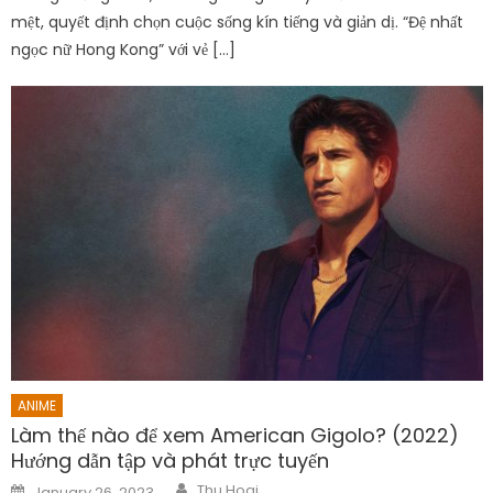
mệt, quyết định chọn cuộc sống kín tiếng và giản dị. “Đệ nhất
ngọc nữ Hong Kong” với vẻ […]
ANIME
Làm thế nào để xem American Gigolo? (2022)
Hướng dẫn tập và phát trực tuyến
Author
Posted
Thu Hoai
January 26, 2023