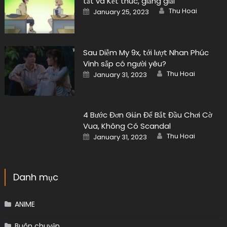
tắt và Kết thúc, giảng giải
Author
Posted
Thu Hoai
January 25, 2023
on
Sau Diễm My 9x, tới lượt Nhan Phúc
Vinh sắp có người yêu?
Author
Posted
Thu Hoai
January 31, 2023
on
4 Bước Đơn Giản Để Bắt Đầu Chơi Cờ
Vua, Không Có Scandal
Author
Posted
Thu Hoai
January 31, 2023
on
Danh mục
ANIME
Buôn chuyện