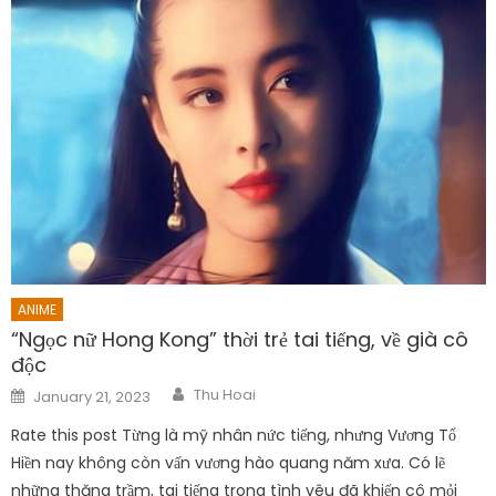
ANIME
“Ngọc nữ Hong Kong” thời trẻ tai tiếng, về già cô
độc
Author
Posted
Thu Hoai
January 21, 2023
on
Rate this post Từng là mỹ nhân nức tiếng, nhưng Vương Tổ
Hiền nay không còn vấn vương hào quang năm xưa. Có lẽ
những thăng trầm, tai tiếng trong tình yêu đã khiến cô mỏi