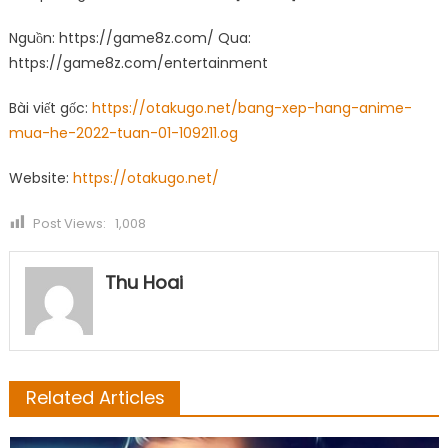
Nguồn: https://game8z.com/ Qua:
https://game8z.com/entertainment
Bài viết gốc:
https://otakugo.net/bang-xep-hang-anime-
mua-he-2022-tuan-01-109211.og
Website:
https://otakugo.net/
Post Views:
1,008
Thu Hoai
Related Articles