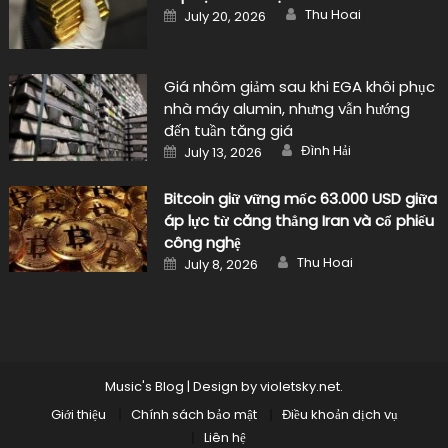
Author
Posted
Thu Hoai
July 20, 2026
on
Giá nhôm giảm sau khi EGA khôi phục
nhà máy alumin, nhưng vẫn hướng
đến tuần tăng giá
Author
Posted
Đình Hải
July 13, 2026
on
Bitcoin giữ vững mốc 63.000 USD giữa
áp lực từ căng thẳng Iran và cổ phiếu
công nghệ
Author
Posted
Thu Hoai
July 8, 2026
on
Music's Blog
|
Design by
violetsky.net
.
Giới thiệu
Chính sách bảo mật
Điều khoản dịch vụ
Liên hệ