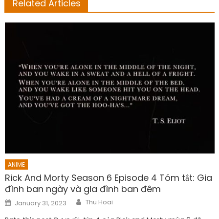
Related Articles
ANIME
Rick And Morty Season 6 Episode 4 Tóm tắt: Gia
đình ban ngày và gia đình ban đêm
Author
Posted
Thu Hoai
January 31, 2023
on