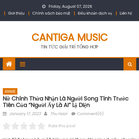
Skip
Friday, August 07, 2026
to
Giới thiệu
Chính sách bảo mật
Điều khoản dịch vụ
Liên hệ
content
CANTIGA MUSIC
TIN TỨC GIẢI TRÍ TỔNG HỢP
ANIME
Nữ Chính Thừa Nhận Là Người Song Tính Trước
Tiên Của “Người Ấy Là Ai” Lộ Diện
Posted
Author
January 17, 2023
Thu Hoai
Comment(0)
on
Rate this post