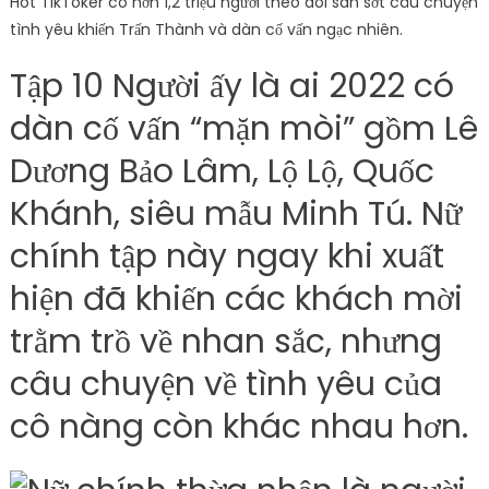
Hot TikToker có hơn 1,2 triệu người theo dõi san sớt câu chuyện
tình yêu khiến Trấn Thành và dàn cố vấn ngạc nhiên.
Tập 10 Người ấy là ai 2022 có
dàn cố vấn “mặn mòi” gồm Lê
Dương Bảo Lâm, Lộ Lộ, Quốc
Khánh, siêu mẫu Minh Tú. Nữ
chính tập này ngay khi xuất
hiện đã khiến các khách mời
trằm trồ về nhan sắc, nhưng
câu chuyện về tình yêu của
cô nàng còn khác nhau hơn.