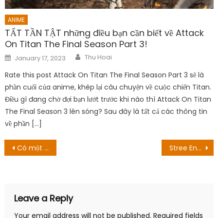
ANIME
TẤT TẦN TẬT những điều bạn cần biết về Attack
On Titan The Final Season Part 3!
Author
Posted
Thu Hoai
January 17, 2023
on
Rate this post Attack On Titan The Final Season Part 3 sẽ là
phần cuối của anime, khép lại câu chuyện về cuộc chiến Titan.
Điều gì đang chờ đợi bạn lướt trước khi nào thì Attack On Titan
The Final Season 3 lên sóng? Sau đây là tất cả các thông tin
về phần […]
Post
Có một điều nhưng Vegeta luôn giỏi hơn Son Goku
Stree Ending giảng giải: Ai là người phụ nữ vô danh?
navigation
Leave a Reply
Your email address will not be published.
Required fields