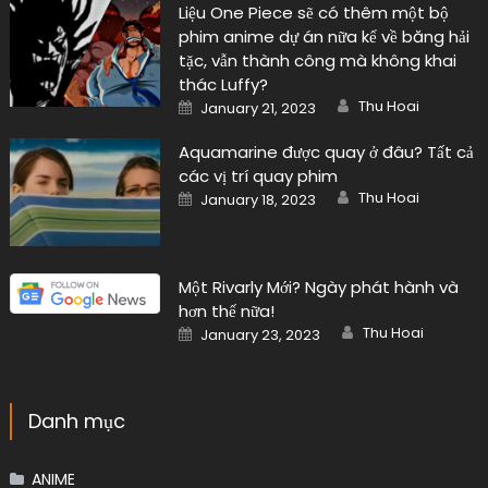
Liệu One Piece sẽ có thêm một bộ
phim anime dự án nữa kể về băng hải
tặc, vẫn thành công mà không khai
thác Luffy?
Author
Posted
Thu Hoai
January 21, 2023
on
Aquamarine được quay ở đâu? Tất cả
các vị trí quay phim
Author
Posted
Thu Hoai
January 18, 2023
on
Một Rivarly Mới? Ngày phát hành và
hơn thế nữa!
Author
Posted
Thu Hoai
January 23, 2023
on
Danh mục
ANIME