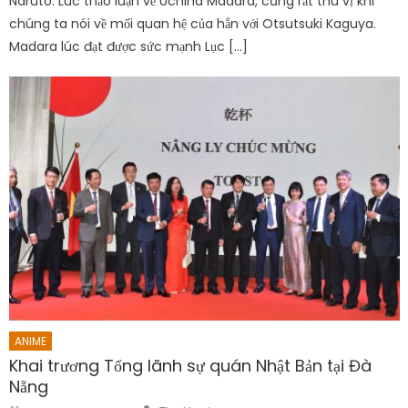
Naruto. Lúc thảo luận về Uchiha Madara, cũng rất thú vị khi
chúng ta nói về mối quan hệ của hắn với Otsutsuki Kaguya.
Madara lúc đạt được sức mạnh Lục […]
ANIME
Khai trương Tổng lãnh sự quán Nhật Bản tại Đà
Nẵng
Author