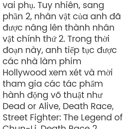
vai phụ. Tuy nhiên, sang
phần 2, nhân vật của anh đã
được nâng lên thành nhân
vật chính thứ 2. Trong thời
đoạn này, anh tiếp tục được
các nhà làm phim
Hollywood xem xét và mời
tham gia các tác phẩm
hành động võ thuật như
Dead or Alive, Death Race,
Street Fighter: The Legend of
Chun-Li, Death Race 2,