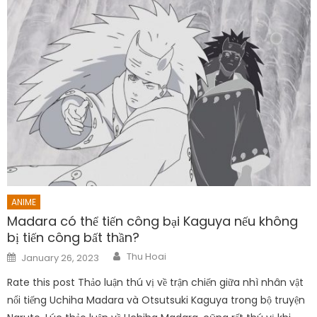
ANIME
Madara có thể tiến công bại Kaguya nếu không
bị tiến công bất thần?
Author
Posted
Thu Hoai
January 26, 2023
on
Rate this post Thảo luận thú vị về trận chiến giữa nhì nhân vật
nổi tiếng Uchiha Madara và Otsutsuki Kaguya trong bộ truyện