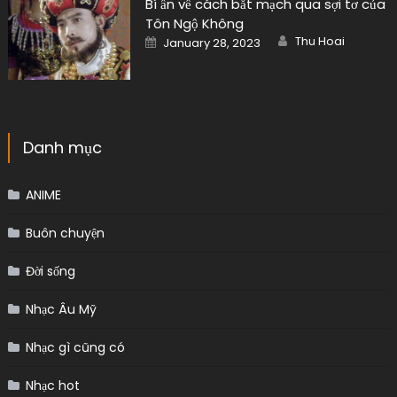
Bí ẩn về cách bắt mạch qua sợi tơ của
Tôn Ngộ Không
Author
Posted
Thu Hoai
January 28, 2023
on
Danh mục
ANIME
Buôn chuyện
Đời sống
Nhạc Âu Mỹ
Nhạc gì cũng có
Nhạc hot