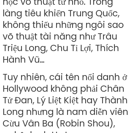
học võ thuật từ nhỏ. Trong
làng tiêu khiển Trung Quốc,
không thiếu những ngôi sao
võ thuật tài năng như Trâu
Triệu Long, Chu Tỉ Lợi, Thích
Hành Vũ…
Tuy nhiên, cái tên nổi danh ở
Hollywood không phải Chân
Tử Đan, Lý Liệt Kiệt hay Thành
Long nhưng là nam diễn viên
Cừu Vân Ba (Robin Shou),