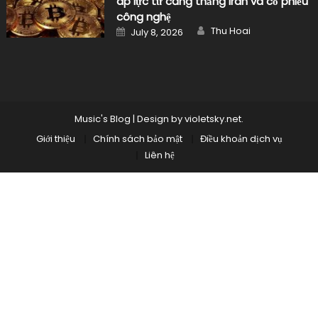
áp lực từ căng thẳng Iran và cổ phiếu
công nghệ
Author
Posted
Thu Hoai
July 8, 2026
on
Music's Blog
|
Design by
violetsky.net
.
Giới thiệu
Chính sách bảo mật
Điều khoản dịch vụ
Liên hệ