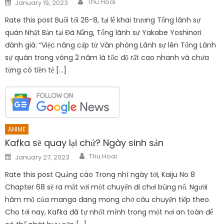
Posted
Thu Hoai
January 19, 2023
on
Rate this post Buổi tối 26-8, tại lễ khai trương Tổng lãnh sự
quán Nhật Bản tại Đà Nẵng, Tổng lãnh sự Yakabe Yoshinori
đánh giá: “Việc nâng cấp từ Văn phòng Lãnh sự lên Tổng Lãnh
sự quán trong vòng 2 năm là tốc độ rất cao nhanh và chưa
từng có tiền tệ […]
ANIME
Kafka sẽ quay lại chứ? Ngày sinh sản
Author
Posted
Thu Hoai
January 27, 2023
on
Rate this post Quảng cáo Trong nhì ngày tới, Kaiju No 8
Chapter 68 sẽ ra mắt với một chuyến đi chơi bùng nổ. Người
hâm mộ của manga đang mong chờ câu chuyện tiếp theo.
Cho tới nay, Kafka đã tự nhốt mình trong một nơi an toàn để