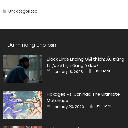
Uncategorized
Dành riêng cho bạn
Black Birds Ending Giải thích: Ấu trùng
thực sự hiện đang ở đâu?
Author
Posted
Thu Hoai
January 18, 2023
on
Hokages Vs. Uchihas: The Ultimate
Matchups
Author
Posted
Thu Hoai
January 29, 2023
on