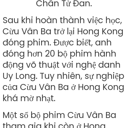
Chân Tử Đan.
Sau khi hoàn thành việc học,
Cừu Vân Ba trở lại Hong Kong
đóng phim. Được biết, anh
đóng hơn 20 bộ phim hành
động võ thuật với nghệ danh
Uy Long. Tuy nhiên, sự nghiệp
của Cừu Vân Ba ở Hong Kong
khá mờ nhạt.
Một số bộ phim Cừu Vân Ba
tham gia khi còn ở Hong