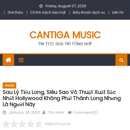
Skip
Friday, August 07, 2026
to
Giới thiệu
Chính sách bảo mật
Điều khoản dịch vụ
Liên hệ
content
CANTIGA MUSIC
TIN TỨC GIẢI TRÍ TỔNG HỢP
ANIME
Sau Lý Tiểu Long, Siêu Sao Võ Thuật Xuất Sắc
Nhất Hollywood Không Phải Thành Long Nhưng
Là Người Này
Posted
Author
January 26, 2023
Thu Hoai
Comment(0)
on
Rate this post