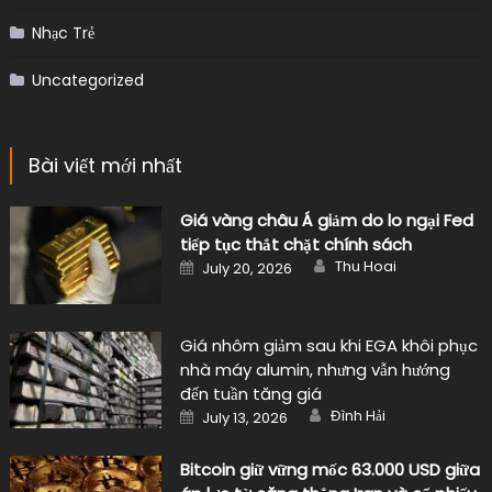
Nhạc Trẻ
Uncategorized
Bài viết mới nhất
Giá vàng châu Á giảm do lo ngại Fed
tiếp tục thắt chặt chính sách
Author
Posted
Thu Hoai
July 20, 2026
on
Giá nhôm giảm sau khi EGA khôi phục
nhà máy alumin, nhưng vẫn hướng
đến tuần tăng giá
Author
Posted
Đình Hải
July 13, 2026
on
Bitcoin giữ vững mốc 63.000 USD giữa