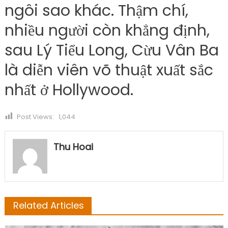
ngôi sao khác. Thậm chí,
nhiều người còn khẳng định,
sau Lý Tiểu Long, Cừu Vân Ba
là diễn viên võ thuật xuất sắc
nhất ở Hollywood.
Post Views:
1,044
Thu Hoai
Related Articles