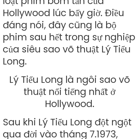
loạt phim bom tấn của
Hollywood lúc bấy giờ. Điều
đáng nói, đây cũng là bộ
phim sau hết trong sự nghiệp
của siêu sao võ thuật Lý Tiểu
Long.
Lý Tiểu Long là ngôi sao võ
thuật nổi tiếng nhất ở
Hollywood.
Sau khi Lý Tiểu Long đột ngột
qua đời vào tháng 7.1973,