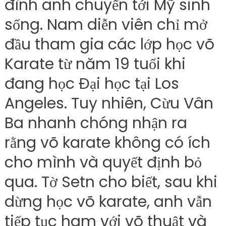
đình anh chuyển tới Mỹ sinh
sống. Nam diễn viên chỉ mở
đầu tham gia các lớp học võ
Karate từ năm 19 tuổi khi
đang học Đại học tại Los
Angeles. Tuy nhiên, Cừu Vân
Ba nhanh chóng nhận ra
rằng võ karate không có ích
cho mình và quyết định bỏ
qua. Tờ Setn cho biết, sau khi
dừng học võ karate, anh vẫn
tiếp tục ham với võ thuật và