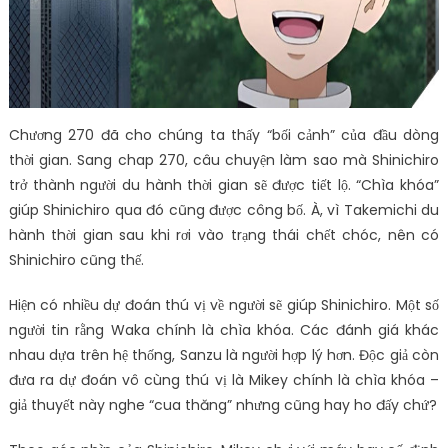
Chương 270 đã cho chúng ta thấy “bối cảnh” của đầu dòng
thời gian. Sang chap 270, câu chuyện làm sao mà Shinichiro
trở thành người du hành thời gian sẽ được tiết lộ. “Chìa khóa”
giúp Shinichiro qua đó cũng được công bố. À, vì Takemichi du
hành thời gian sau khi rơi vào trạng thái chết chóc, nên có
Shinichiro cũng thế.
Hiện có nhiều dự đoán thú vị về người sẽ giúp Shinichiro. Một số
người tin rằng Waka chính là chìa khóa. Các đánh giá khác
nhau dựa trên hệ thống, Sanzu là người hợp lý hơn. Độc giả còn
đưa ra dự đoán vô cùng thú vị là Mikey chính là chìa khóa –
giả thuyết này nghe “cua thăng” nhưng cũng hay ho đấy chứ?