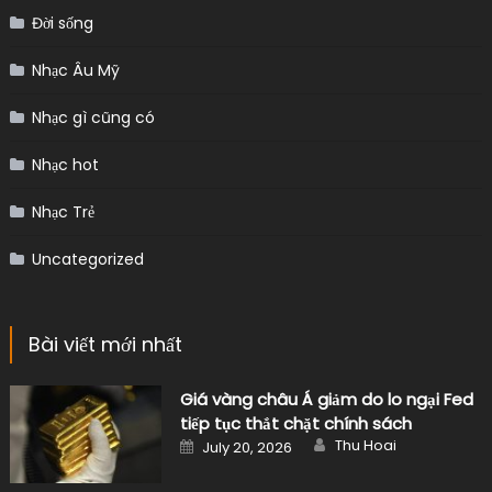
Đời sống
Nhạc Âu Mỹ
Nhạc gì cũng có
Nhạc hot
Nhạc Trẻ
Uncategorized
Bài viết mới nhất
Giá vàng châu Á giảm do lo ngại Fed
tiếp tục thắt chặt chính sách
Author
Posted
Thu Hoai
July 20, 2026
on