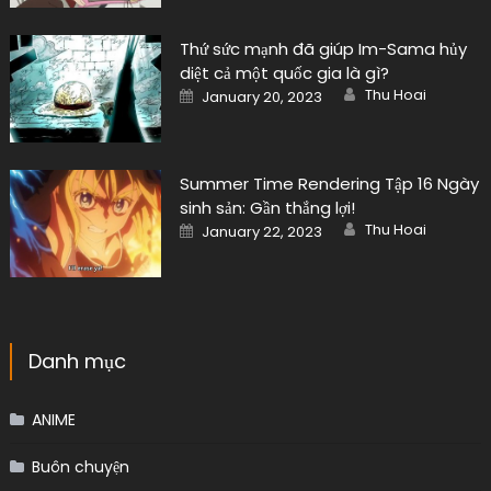
Thứ sức mạnh đã giúp Im-Sama hủy
diệt cả một quốc gia là gì?
Author
Posted
Thu Hoai
January 20, 2023
on
Summer Time Rendering Tập 16 Ngày
sinh sản: Gần thắng lợi!
Author
Posted
Thu Hoai
January 22, 2023
on
Danh mục
ANIME
Buôn chuyện