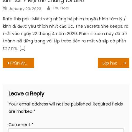
sinh sản? Mọi thứ chúng tôi biết!
Author
Posted
Thu Hoai
January 23, 2023
on
Rate this post Một trong những bộ phim truyền hình tâm lý /
kinh dị được yêu thích nhất của Úc, The Secrets She Keeps, ra
mắt vào ngày 22 tháng 4 năm 2020. Phim sitcom này đã trở
thành nổi tiếng trong vài tập trước tiên ra mắt và sắp có phần
thứ nhị. […]
Post
Phần Arc Marineford bắt đầu trong One Piece là tập nào?
Lớp học bí mật – Chương 147: Ác quỷ của Daeho!
navigation
Leave a Reply
Your email address will not be published.
Required fields
are marked
*
Comment
*