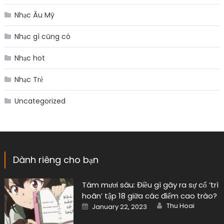
Nhạc Âu Mỹ
Nhạc gì cũng có
Nhạc hot
Nhạc Trẻ
Uncategorized
Dành riêng cho bạn
Tám mươi sáu: Điều gì gây ra sự cố ‘trì
hoãn’ tập 18 giữa các điểm cao trào?
Author
Posted
Thu Hoai
January 22, 2023
on