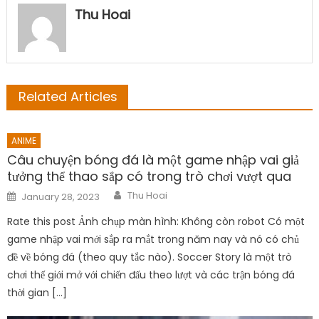
Thu Hoai
Related Articles
ANIME
Câu chuyện bóng đá là một game nhập vai giả
tưởng thể thao sắp có trong trò chơi vượt qua
Author
Posted
Thu Hoai
January 28, 2023
on
Rate this post Ảnh chụp màn hình: Không còn robot Có một
game nhập vai mới sắp ra mắt trong năm nay và nó có chủ
đề về bóng đá (theo quy tắc nào). Soccer Story là một trò
chơi thế giới mở với chiến đấu theo lượt và các trận bóng đá
thời gian […]