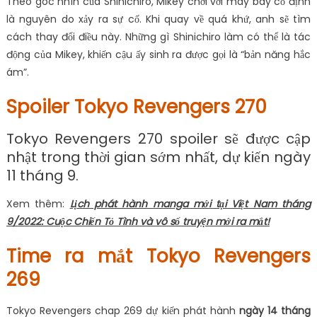
Theo góc nhìn của Shinichiro, Mikey chơi với máy bay cố định
là nguyên do xảy ra sự cố. Khi quay về quá khứ, anh sẽ tìm
cách thay đổi điều này. Những gì Shinichiro làm có thể là tác
động của Mikey, khiến cậu ấy sinh ra được gọi là “bản năng hắc
ám”.
Spoiler Tokyo Revengers 270
Tokyo Revengers 270 spoiler sẽ được cập
nhật trong thời gian sớm nhất, dự kiến ​​ngày
11 tháng 9.
Xem thêm:
Lịch phát hành manga mới tại Việt Nam tháng
9/2022: Cuộc Chiến Tỏ Tình và vô số truyện mới ra mắt!
Time ra mắt Tokyo Revengers
269
Tokyo Revengers chap 269 dự kiến ​​phát hành
ngày 14 tháng