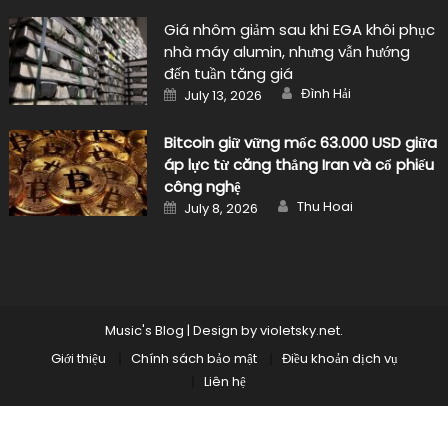
Giá nhôm giảm sau khi EGA khôi phục
nhà máy alumin, nhưng vẫn hướng
đến tuần tăng giá
Author
Posted
Đình Hải
July 13, 2026
on
Bitcoin giữ vững mốc 63.000 USD giữa
áp lực từ căng thẳng Iran và cổ phiếu
công nghệ
Author
Posted
Thu Hoai
July 8, 2026
on
Music's Blog
|
Design by
violetsky.net
.
Giới thiệu
Chính sách bảo mật
Điều khoản dịch vụ
Liên hệ