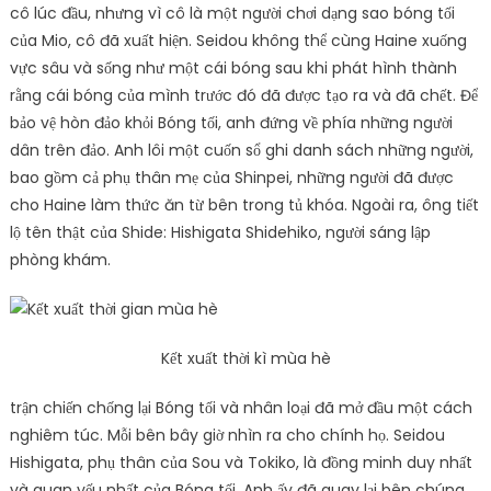
cô lúc đầu, nhưng vì cô là một người chơi dạng sao bóng tối
của Mio, cô đã xuất hiện. Seidou không thể cùng Haine xuống
vực sâu và sống như một cái bóng sau khi phát hình thành
rằng cái bóng của mình trước đó đã được tạo ra và đã chết. Để
bảo vệ hòn đảo khỏi Bóng tối, anh đứng về phía những người
dân trên đảo. Anh lôi một cuốn sổ ghi danh sách những người,
bao gồm cả phụ thân mẹ của Shinpei, những người đã được
cho Haine làm thức ăn từ bên trong tủ khóa. Ngoài ra, ông tiết
lộ tên thật của Shide: Hishigata Shidehiko, người sáng lập
phòng khám.
Kết xuất thời kì mùa hè
trận chiến chống lại Bóng tối và nhân loại đã mở đầu một cách
nghiêm túc. Mỗi bên bây giờ nhìn ra cho chính họ. Seidou
Hishigata, phụ thân của Sou và Tokiko, là đồng minh duy nhất
và quan yếu nhất của Bóng tối. Anh ấy đã quay lại bên chúng