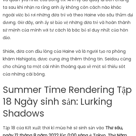
ta sau khi nhận ra rằng anh ấy không còn cách nào khác
ngoài việc bỏ rơi những đứa trẻ và theo Haine vào sâu thẳm đại
dương. Giờ đây, anh ấy sẽ bảo vệ những đứa trẻ và hoàn thành
sứ mệnh của mình với tư cách là bác bỏ sĩ duy nhất của hòn
đảo.
Shide, đứa con đầu lòng của Haine và là người tạo ra phòng
khám Hishigata, được cung ứng thêm thông tin. Seidou cũng
cho chúng ta một cái nhìn thoáng qua về một số thiếu sót
của những cái bóng.
Summer Time Rendering Tập
18 Ngày sinh sản: Lurking
Shadows
Tập 18 của Kết xuất thời kì mùa hè sẽ sinh sản vào
Thứ sáu,
ngày 12 tháng 8 năm 2022 lúc 0:00 sáng ở Tokyo
,
Thứ Năm,