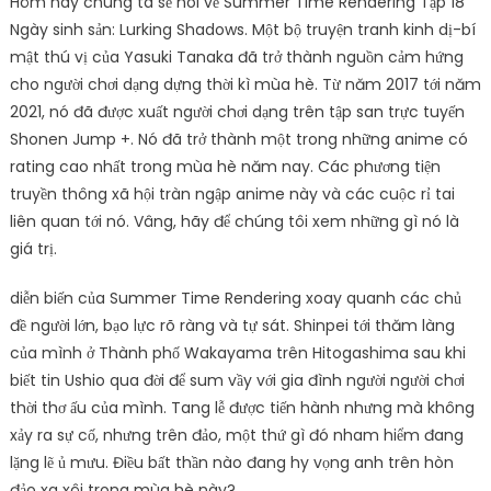
Hôm nay chúng ta sẽ nói về Summer Time Rendering Tập 18
Ngày sinh sản: Lurking Shadows. Một bộ truyện tranh kinh dị-bí
mật thú vị của Yasuki Tanaka đã trở thành nguồn cảm hứng
cho người chơi dạng dựng thời kì mùa hè. Từ năm 2017 tới năm
2021, nó đã được xuất người chơi dạng trên tập san trực tuyến
Shonen Jump +. Nó đã trở thành một trong những anime có
rating cao nhất trong mùa hè năm nay. Các phương tiện
truyền thông xã hội tràn ngập anime này và các cuộc rỉ tai
liên quan tới nó. Vâng, hãy để chúng tôi xem những gì nó là
giá trị.
diễn biến của Summer Time Rendering xoay quanh các chủ
đề người lớn, bạo lực rõ ràng và tự sát. Shinpei tới thăm làng
của mình ở Thành phố Wakayama trên Hitogashima sau khi
biết tin Ushio qua đời để sum vầy với gia đình người người chơi
thời thơ ấu của mình. Tang lễ được tiến hành nhưng mà không
xảy ra sự cố, nhưng trên đảo, một thứ gì đó nham hiểm đang
lặng lẽ ủ mưu. Điều bất thần nào đang hy vọng anh trên hòn
đảo xa xôi trong mùa hè này?