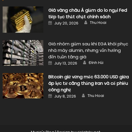
Giá vàng châu Á giảm do lo ngại Fed
tiếp tục thắt chặt chính sách
Author
Posted
Thu Hoai
July 20, 2026
on
Giá nhôm giảm sau khi EGA khôi phục
nhà máy alumin, nhưng vẫn hướng
đến tuần tăng giá
Author
Posted
Đình Hải
July 13, 2026
on
Bitcoin giữ vững mốc 63.000 USD giữa
áp lực từ căng thẳng Iran và cổ phiếu
công nghệ
Author
Posted
Thu Hoai
July 8, 2026
on