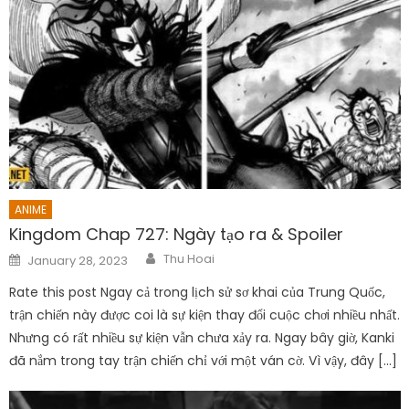
ANIME
Kingdom Chap 727: Ngày tạo ra & Spoiler
Author
Posted
Thu Hoai
January 28, 2023
on
Rate this post Ngay cả trong lịch sử sơ khai của Trung Quốc,
trận chiến này được coi là sự kiện thay đổi cuộc chơi nhiều nhất.
Nhưng có rất nhiều sự kiện vẫn chưa xảy ra. Ngay bây giờ, Kanki
đã nắm trong tay trận chiến chỉ với một ván cờ. Vì vậy, đây […]