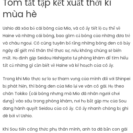
Tóm tắt tập kết xuất thời kì
mùa hè
Ushio đã xóa bỏ cái bóng của Mio, và cô ấy tiết lộ cụ thể về
Haine và những cái bóng, bao gồm cả bóng của những đứa trẻ
và cháu ngoại. Cô cũng tuyên bố rằng những bóng đen có bảy
ngày để giết mổ thân thể thực sự, nếu không chúng sẽ biến
mất. Họ định gặp Seidou Hishigata tại phòng khám để tìm hiểu
tất cả những gì cần biết về Haine và kế hoạch của cô ấy.
Trong khi Mio thực sự lo sợ tham vọng của mình đối với Shinpei
bị phát hiện, thì bóng đen của Mio lại ve vãn cô gái. Họ theo
chân Tokiko (cái bóng nhưng mà Mio đã nhân người chơi
dạng) vào sâu trong phòng khám, nơi họ bắt gặp mẹ của Sou
đang hành quyết Seidou của cô ấy. Cô ấy nhanh chóng bị ghi
đè bởi vì Ushio.
Khi Sou tiến công thức phụ thân mình, anh ta đã bắn con gái