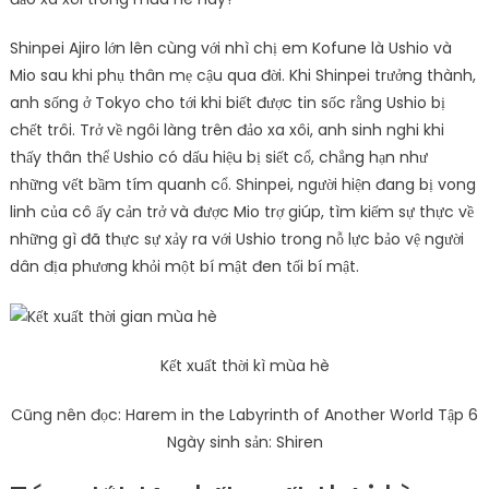
Shinpei Ajiro lớn lên cùng với nhì chị em Kofune là Ushio và
Mio sau khi phụ thân mẹ cậu qua đời. Khi Shinpei trưởng thành,
anh sống ở Tokyo cho tới khi biết được tin sốc rằng Ushio bị
chết trôi. Trở về ngôi làng trên đảo xa xôi, anh sinh nghi khi
thấy thân thể Ushio có dấu hiệu bị siết cổ, chẳng hạn như
những vết bầm tím quanh cổ. Shinpei, người hiện đang bị vong
linh của cô ấy cản trở và được Mio trợ giúp, tìm kiếm sự thực về
những gì đã thực sự xảy ra với Ushio trong nỗ lực bảo vệ người
dân địa phương khỏi một bí mật đen tối bí mật.
Kết xuất thời kì mùa hè
Cũng nên đọc: Harem in the Labyrinth of Another World Tập 6
Ngày sinh sản: Shiren