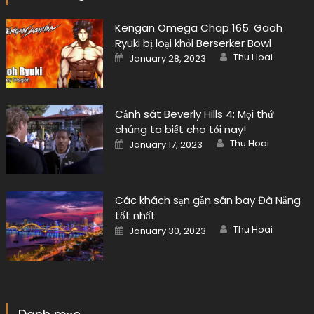
Kengan Omega Chap 165: Gaoh
Ryuki bị loại khỏi Berserker Bowl
Author
Posted
Thu Hoai
January 28, 2023
on
Cảnh sát Beverly Hills 4: Mọi thứ
chúng ta biết cho tới nay!
Author
Posted
Thu Hoai
January 17, 2023
on
Các khách sạn gần sân bay Đà Nẵng
tốt nhất
Author
Posted
Thu Hoai
January 30, 2023
on