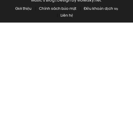
Music's Blog
|
Design by
violetsky.net
.
Giới thiệu
Chính sách bảo mật
Điều khoản dịch vụ
Liên hệ