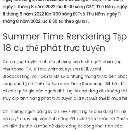
ngày 11 tháng 8 năm 2022 lúc 10:00 sáng CST
,
Thứ Năm, ngày
11 tháng 8 năm 2022 lúc 11:00 sáng EST
và
Thứ Năm, ngày 11
tháng 8 năm 2022 lúc 8:30 tối theo giờ IST
.
Summer Time Rendering Tập
18 cụ thể phát trực tuyến
Các mạng truyền hình địa phương của Nhật người chơi dạng
như Kansai TV, J: Tele, Animax, Kyushu BS11, Asahi
Broadcasting, và TOKYO MX sẽ là những mạng trước tiên phát
sóng các tập thế hệ của Summer Time Rendering. Rất tiếc, tất
cả các quốc gia bên ngoài Nhật người chơi dạng đều không thể
truy cập tính năng phát trực tuyến của Kết xuất thời kì mùa hè.
Chỉ những người đăng ký Disney + Nhật người chơi dạng thế hệ
có quyền truy cập vào tính năng Kết xuất thời kì mùa hè. Trước
khi Hiển thị thời kì mùa hè được công bố công khai trên các