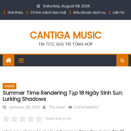
Skip
Saturday, August 08, 2026
to
Giới thiệu
Chính sách bảo mật
Điều khoản dịch vụ
Liên hệ
content
CANTIGA MUSIC
TIN TỨC GIẢI TRÍ TỔNG HỢP
ANIME
Summer Time Rendering Tập 18 Ngày Sinh Sản:
Lurking Shadows
Posted
Author
January 28, 2023
Thu Hoai
Comment(0)
on
Rate this post