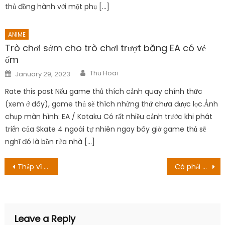
thủ đồng hành với một phụ […]
ANIME
Trò chơi sớm cho trò chơi trượt băng EA có vẻ
ốm
Author
Posted
Thu Hoai
January 29, 2023
on
Rate this post Nếu game thủ thích cảnh quay chính thức
(xem ở đây), game thủ sẽ thích những thứ chưa được lọc.Ảnh
chụp màn hình: EA / Kotaku Có rất nhiều cảnh trước khi phát
triển của Skate 4 ngoài tự nhiên ngay bây giờ game thủ sẽ
nghĩ đó là bồn rửa nhà […]
Post
Thập vĩ biến thành người?
Có phải Drake Và Hẹn hò trong tuần? Tất cả những điều cần biết về nó
navigation
Leave a Reply