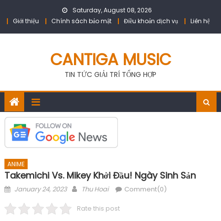
Skip
Saturday, August 08, 2026
to
Giới thiệu
Chính sách bảo mật
Điều khoản dịch vụ
Liên hệ
content
CANTIGA MUSIC
TIN TỨC GIẢI TRÍ TỔNG HỢP
ANIME
Takemichi Vs. Mikey Khởi Đầu! Ngày Sinh Sản
Posted
Author
January 24, 2023
Thu Hoai
Comment(0)
on
Rate this post