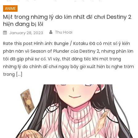
ANIME
Một trong những lý do lớn nhất để chơi Destiny 2
hiện đang bị lỗi
Author
Posted
Thu Hoai
January 28, 2023
on
Rate this post Hình ảnh: Bungie / Kotaku Đã có một số ý kiến ​​
phàn nàn về Season of Plunder của Destiny 2, nhưng phần lớn
tôi đã gặp phải sự cố. Vì vậy, thật đáng tiếc khi một trong
những lý do chính để chơi ngay bây giờ xuất hiện bị nghe trộm
trong […]