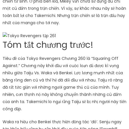
chiến tử sinh. Ở phía bên kia, Mikey vẫn chưa sử dụng dù chỉ
một cú đấm trong trận chiến. Vì vậy, sự khác nhau này sẽ hoàn
toàn bất lợi cho Takemichi. Nhưng trận chiến sẽ là trận đấu hay
nhất của manga cho tới nay.
Tóm tắt chương trước!
Tiêu đề của Tokyo Revengers Chương 260 là “Squaring Off
Against.” Chương này khởi đầu với cuộc loạn đả được kì vọng
nhiều giữa Taiju Vs. Waka và Benkei. Lực lượng mạnh nhất của
băng rồng đen cũ và thế hệ đã đối đầu với nhau. Taiju rõ ràng
đã rất tức giận với những người game thủ cũ của mình. Tuy
nhiên, cơn thịnh nộ này không chuyển thành những cú đấm
của anh ta. Takemichi lo ngại rằng Taiju sẽ bị nhị người này tiến
công đập.
Waka ra hiệu cho Benkei thực hiện động tác ‘đó’. Senju ngay