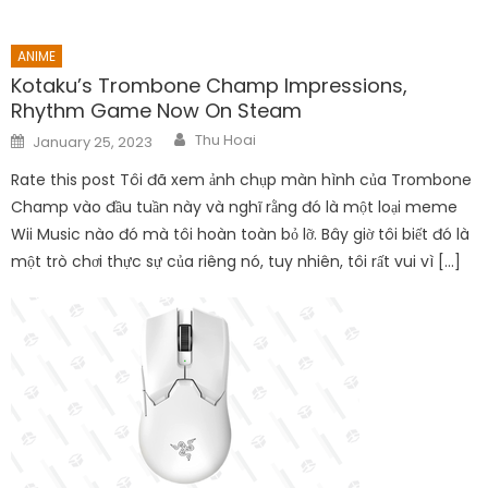
ANIME
Kotaku’s Trombone Champ Impressions,
Rhythm Game Now On Steam
Author
Posted
Thu Hoai
January 25, 2023
on
Rate this post Tôi đã xem ảnh chụp màn hình của Trombone
Champ vào đầu tuần này và nghĩ rằng đó là một loại meme
Wii Music nào đó mà tôi hoàn toàn bỏ lỡ. Bây giờ tôi biết đó là
một trò chơi thực sự của riêng nó, tuy nhiên, tôi rất vui vì […]