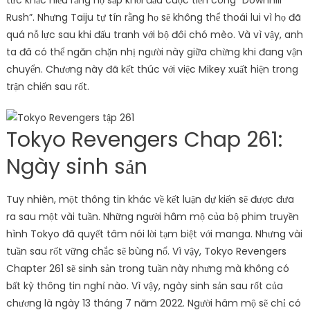
tức khắc hiểu rằng họ sắp khởi đầu cuộc tiến công “Downhill
Rush”. Nhưng Taiju tự tín rằng họ sẽ không thể thoái lui vì họ đã
quá nỗ lực sau khi đấu tranh với bộ đôi chó mèo. Và vì vậy, anh
ta đã có thể ngăn chặn nhị người này giữa chừng khi đang vận
chuyển. Chương này đã kết thúc với việc Mikey xuất hiện trong
trận chiến sau rốt.
Tokyo Revengers Chap 261:
Ngày sinh sản
Tuy nhiên, một thông tin khác về kết luận dự kiến ​​sẽ được đưa
ra sau một vài tuần. Những người hâm mộ của bộ phim truyền
hình Tokyo đã quyết tâm nói lời tạm biệt với manga. Nhưng vài
tuần sau rốt vững chắc sẽ bùng nổ. Vì vậy, Tokyo Revengers
Chapter 261 sẽ sinh sản trong tuần này nhưng mà không có
bất kỳ thông tin nghỉ nào. Vì vậy, ngày sinh sản sau rốt của
chương là ngày 13 tháng 7 năm 2022. Người hâm mộ sẽ chỉ có