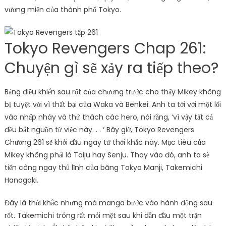
vương miện của thành phố Tokyo.
Tokyo Revengers Chap 261:
Chuyện gì sẽ xảy ra tiếp theo?
Bảng điều khiển sau rốt của chương trước cho thấy Mikey không
bị tuyệt vời vì thất bại của Waka và Benkei. Anh ta tới với một lối
vào nhấp nháy và thử thách các hero, nói rằng, ‘vì vậy tất cả
đều bắt nguồn từ việc này. . . ‘ Bây giờ, Tokyo Revengers
Chương 261 sẽ khởi đầu ngay từ thời khắc này. Mục tiêu của
Mikey không phải là Taiju hay Senju. Thay vào đó, anh ta sẽ
tiến công ngay thủ lĩnh của băng Tokyo Manji, Takemichi
Hanagaki.
Đây là thời khắc nhưng mà manga bước vào hành động sau
rốt. Takemichi trông rất mỏi mệt sau khi dẫn đầu một trận