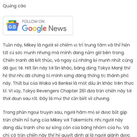
Quảng cáo
Tuần này, Mikey là người sẽ chiếm vị trí trung tâm và thể hiện
tất cả sức mạnh nhưng mà mình đang nắm giữ bên trong.
Chiến tranh đã kết thúc, và ngay cả những kẻ mạnh nhất cũng
đã gục té. Hết lần này tới lần khác, băng đảng Tokyo Manji thế
hệ thứ nhị đã chứng tỏ mình xứng đáng thống trị thành phố
này. Thất bại của Waka và Benkei là một dấu ấn khác trên thực
tế. Vì vậy, Tokyo Revengers Chapter 261 đưa trận chiến này tới
thời đoạn sau rốt. Đây là mọi thứ cần biết về chương.
Trong phần ngoại truyện sau, người hâm mộ sẽ được bắt gặp
trận chiến nổ tung của Mikey với Takemichi. nhị người này
đang đấu tranh cho sự sống còn của băng nhóm của họ. Và
chỉ có trận chiến này thế hệ quyết định ai là người giành được