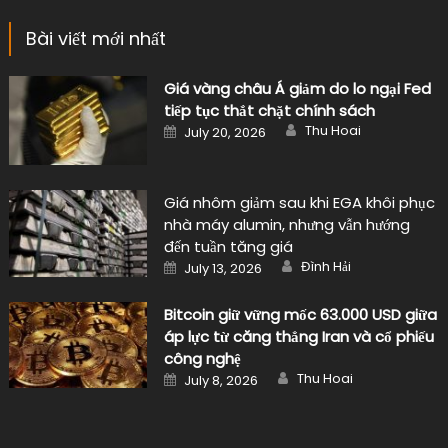
Bài viết mới nhất
Giá vàng châu Á giảm do lo ngại Fed
tiếp tục thắt chặt chính sách
Author
Posted
Thu Hoai
July 20, 2026
on
Giá nhôm giảm sau khi EGA khôi phục
nhà máy alumin, nhưng vẫn hướng
đến tuần tăng giá
Author
Posted
Đình Hải
July 13, 2026
on
Bitcoin giữ vững mốc 63.000 USD giữa
áp lực từ căng thẳng Iran và cổ phiếu
công nghệ
Author
Posted
Thu Hoai
July 8, 2026
on