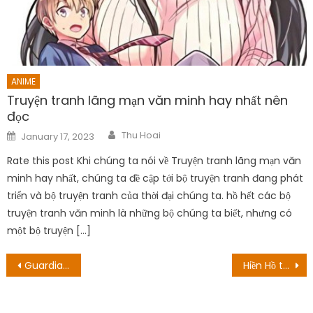
ANIME
Truyện tranh lãng mạn văn minh hay nhất nên
đọc
Author
Posted
Thu Hoai
January 17, 2023
on
Rate this post Khi chúng ta nói về Truyện tranh lãng mạn văn
minh hay nhất, chúng ta đề cập tới bộ truyện tranh đang phát
triển và bộ truyện tranh của thời đại chúng ta. hồ hết các bộ
truyện tranh văn minh là những bộ chúng ta biết, nhưng có
một bộ truyện […]
Post
Guardians Of The Galaxy Holiday Special (2022): Ngày sinh sản & Điều gì sẽ xảy ra?
Hiền Hồ tái xuất nhạc Việt sau xì-căng-đan anh em nương tựa
navigation