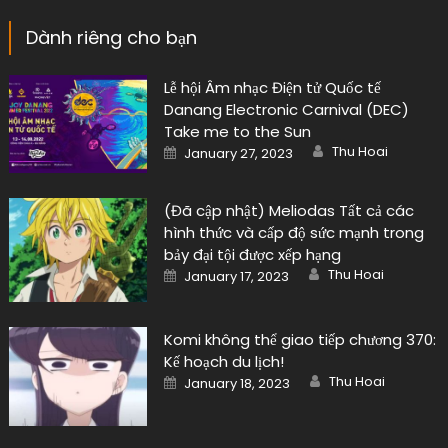
Dành riêng cho bạn
Lễ hội Âm nhạc Điện tử Quốc tế
Danang Electronic Carnival (DEC)
Take me to the Sun
Author
Posted
Thu Hoai
January 27, 2023
on
(Đã cập nhật) Meliodas Tất cả các
hình thức và cấp độ sức mạnh trong
bảy đại tội được xếp hạng
Author
Posted
Thu Hoai
January 17, 2023
on
Komi không thể giao tiếp chương 370:
Kế hoạch du lịch!
Author
Posted
Thu Hoai
January 18, 2023
on