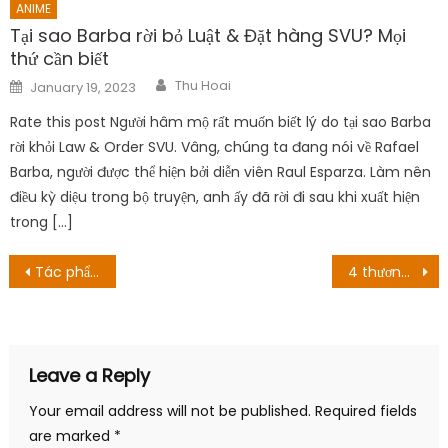
ANIME
Tại sao Barba rời bỏ Luật & Đặt hàng SVU? Mọi
thứ cần biết
Author
Posted
Thu Hoai
January 19, 2023
on
Rate this post Người hâm mộ rất muốn biết lý do tại sao Barba
rời khỏi Law & Order SVU. Vâng, chúng ta đang nói về Rafael
Barba, người được thể hiện bởi diễn viên Raul Esparza. Làm nên
điều kỳ diệu trong bộ truyện, anh ấy đã rời đi sau khi xuất hiện
trong […]
Post
Tác phẩm Manga hay nhất mọi thời đại nhưng người chơi có thể đã xem xét
4 thương hiệu hoạt hình lâu năm sở hữu lượng fandom nhí Việt cực đông
navigation
Leave a Reply
Your email address will not be published.
Required fields
are marked
*