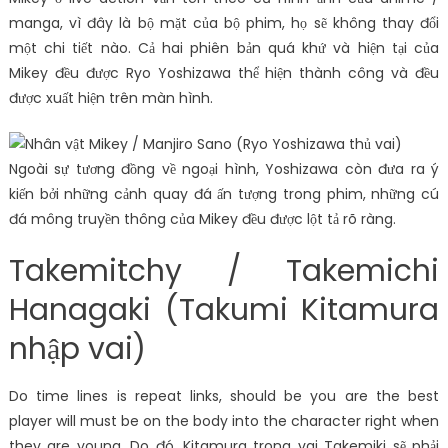
manga, vì đây là bộ mặt của bộ phim, họ sẽ không thay đổi
một chi tiết nào. Cả hai phiên bản quá khứ và hiện tại của
Mikey đều được Ryo Yoshizawa thể hiện thành công và đều
được xuất hiện trên màn hình.
Ngoài sự tương đồng về ngoại hình, Yoshizawa còn đưa ra ý
kiến ​​bởi những cảnh quay đá ấn tượng trong phim, những cú
đá mông truyền thông của Mikey đều được lột tả rõ ràng.
Takemitchy / Takemichi
Hanagaki (Takumi Kitamura
nhập vai)
Do time lines is repeat links, should be you are the best
player will must be on the body into the character right when
they are young. Do đó, Kitamura trong vai Takemiki sẽ phải