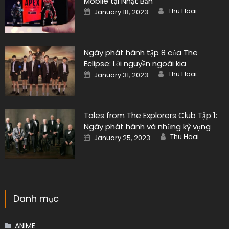
Mobile tại Nhật Bản
Author
Posted
Thu Hoai
January 18, 2023
on
Ngày phát hành tập 8 của The
Eclipse: Lời nguyền ngoài kia
Author
Posted
Thu Hoai
January 31, 2023
on
Tales from The Explorers Club Tập 1:
Ngày phát hành và những kỳ vọng
Author
Posted
Thu Hoai
January 25, 2023
on
Danh mục
ANIME