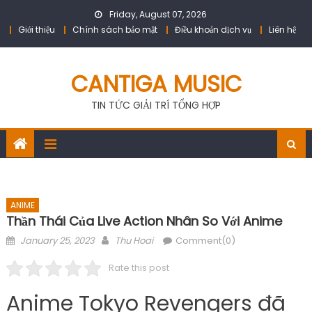
Skip
Friday, August 07, 2026
to
Giới thiệu
Chính sách bảo mật
Điều khoản dịch vụ
Liên hệ
content
CANTIGA MUSIC
TIN TỨC GIẢI TRÍ TỔNG HỢP
ANIME
Thần Thái Của Live Action Nhân So Với Anime
Posted
Author
January 25, 2023
Thu Hoai
Comment(0)
on
Rate this post
Anime Tokyo Revengers đã