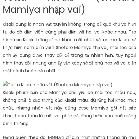
Mamiya nhập vai)
Kisaki cũng là nhân vật ‘xuyên không’ trong cả quá khứ và hiện
tại do đó diễn viên cũng phải diễn với hai vai khác nhau. Tạo
hình của Kisaki trông sẽ hơi khác một chút với anime. Kisaki sẽ
thực hiện nam diễn viên Shotaro Mamiya thủ vai, mái tóc của
anh ấy cũng được thay đổi để trông tự nhiên hơn, tuy ngoại
hình thay đổi, nhưng anh ấy vẫn xoay sở để phù hợp với vai diễn
một cách hoàn hảo nhất.
Kisaki phiên bản của Mamiya chủ yếu có mái tóc màu nâu,
không phải là đặc trưng của Kisaki màu, dù rằng hơi khác một
chút, nhưng nhân vật này cũng được Mamiya gột hết sức
khỏe, hoàn toàn là một vai phản hồi đang bước vào cuộc sống
bình thường.
Đừng quên theo dõi MGN.vn để cập nhật những thông tin mới