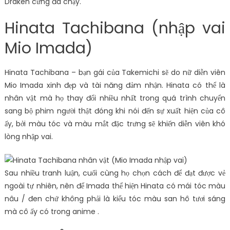
Draken cứng đã chạy.
Hinata Tachibana (nhập vai
Mio Imada)
Hinata Tachibana – bạn gái của Takemichi sẽ do nữ diễn viên
Mio Imada xinh đẹp và tài năng đảm nhận. Hinata có thể là
nhân vật mà họ thay đổi nhiều nhất trong quá trình chuyển
sang bộ phim người thật đóng khi nói đến sự xuất hiện của cô
ấy, bởi màu tóc và màu mắt đặc trưng sẽ khiến diễn viên khó
lòng nhập vai.
Sau nhiều tranh luận, cuối cùng họ chọn cách để đạt được vẻ
ngoài tự nhiên, nên để Imada thể hiện Hinata có mái tóc màu
nâu / đen chứ không phải là kiểu tóc màu san hô tươi sáng
mà cô ấy có trong anime .