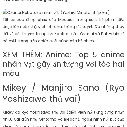
Tất cả các đồng phục của Moebius trong suốt bộ phim đều
được làm cẩn thận, chỉnh chu, trông rất tuyệt. Do những thay
đổi về cốt truyện trong live-action bản, Osanai và Pah-chin sẽ
có mặt trong trận chiến cuối cùng của bộ phim.
XEM THÊM: Anime: Top 5 anime
nhân vật gây ấn tượng với tóc hai
màu
Mikey / Manjiro Sano (Ryo
Yoshizawa thủ vai)
Mikey do Ryo Yoshizawa thủ vai (diễn viên nổi tiếng từng nhận
nhiều vai diễn như Gintama và Bleach), ngoại hình nổi bật của
Mikey ở live action vẫn tôn theo cũ hình ảnh của anime /