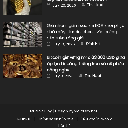
Author
Posted
Thu Hoai
July 20, 2026
on
Giá nhôm giảm sau khi EGA khôi phục
nhà máy alumin, nhưng vẫn hướng
đến tuần tăng giá
Author
Posted
Đình Hải
July 13, 2026
on
Bitcoin giữ vững mốc 63.000 USD giữa
áp lực từ căng thẳng Iran và cổ phiếu
công nghệ
Author
Posted
Thu Hoai
July 8, 2026
on
Music's Blog
|
Design by
violetsky.net
.
Giới thiệu
Chính sách bảo mật
Điều khoản dịch vụ
Liên hệ