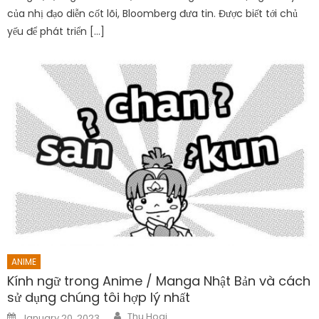
của nhị đạo diễn cốt lõi, Bloomberg đưa tin. Được biết tới chủ
yếu để phát triển […]
ANIME
Kính ngữ trong Anime / Manga Nhật Bản và cách
sử dụng chúng tôi hợp lý nhất
Author
Posted
Thu Hoai
January 20, 2023