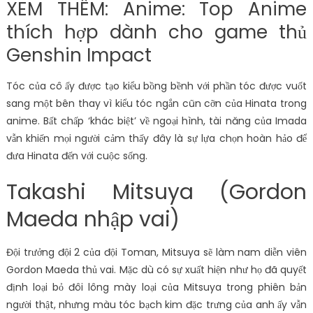
XEM THÊM: Anime: Top Anime
thích hợp dành cho game thủ
Genshin Impact
Tóc của cô ấy được tạo kiểu bồng bềnh với phần tóc được vuốt
sang một bên thay vì kiểu tóc ngắn cũn cỡn của Hinata trong
anime. Bất chấp ‘khác biệt’ về ngoại hình, tài năng của Imada
vẫn khiến mọi người cảm thấy đây là sự lựa chọn hoàn hảo để
đưa Hinata đến với cuộc sống.
Takashi Mitsuya (Gordon
Maeda nhập vai)
Đội trưởng đội 2 của đội Toman, Mitsuya sẽ làm nam diễn viên
Gordon Maeda thủ vai. Mặc dù có sự xuất hiện như họ đã quyết
định loại bỏ đôi lông mày loại của Mitsuya trong phiên bản
người thật, nhưng màu tóc bạch kim đặc trưng của anh ấy vẫn