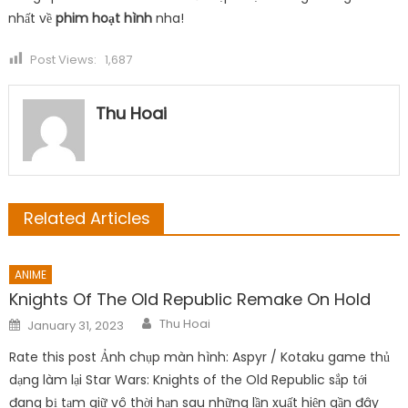
nhất về
phim hoạt hình
nha!
Post Views:
1,687
Thu Hoai
Related Articles
ANIME
Knights Of The Old Republic Remake On Hold
Author
Posted
Thu Hoai
January 31, 2023
on
Rate this post Ảnh chụp màn hình: Aspyr / Kotaku game thủ
dạng làm lại Star Wars: Knights of the Old Republic sắp tới
đang bị tạm giữ vô thời hạn sau những lần xuất hiện gần đây