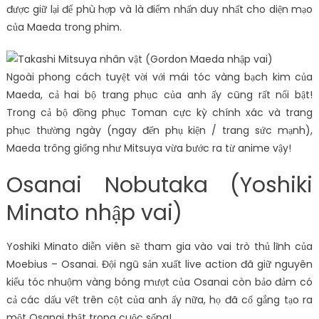
được giữ lại để phù hợp và là điểm nhấn duy nhất cho diện mạo
của Maeda trong phim.
Ngoài phong cách tuyệt vời với mái tóc vàng bạch kim của
Maeda, cả hai bộ trang phục của anh ấy cũng rất nổi bật!
Trong cả bộ đồng phục Toman cực kỳ chính xác và trang
phục thường ngày (ngay đến phụ kiện / trang sức mạnh),
Maeda trông giống như Mitsuya vừa bước ra từ anime vậy!
Osanai Nobutaka (Yoshiki
Minato nhập vai)
Yoshiki Minato diễn viên sẽ tham gia vào vai trò thủ lĩnh của
Moebius – Osanai. Đội ngũ sản xuất live action đã giữ nguyên
kiểu tóc nhuộm vàng bóng mượt của Osanai còn bảo đảm có
cả các dấu vết trên cột của anh ấy nữa, họ đã cố gắng tạo ra
một Osanai thật trong cuộc sống!