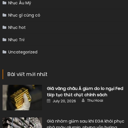
Nhạc Âu Mỹ
Nhạc gì cũng có
Nhạc hot
Nhạc Trẻ
Uncategorized
Bài viết mới nhất
Giá vàng châu Á giảm do lo ngại Fed
tiếp tục thắt chặt chính sách
Author
Posted
Thu Hoai
July 20, 2026
on
Giá nhôm giảm sau khi EGA khôi phục
nhà máy alumin, nhưng vẫn hướng