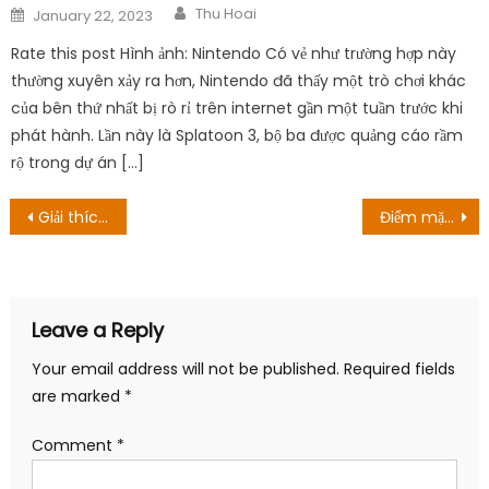
Author
Posted
Thu Hoai
January 22, 2023
on
Rate this post Hình ảnh: Nintendo Có vẻ như trường hợp này
thường xuyên xảy ra hơn, Nintendo đã thấy một trò chơi khác
của bên thứ nhất bị rò rỉ trên internet gần một tuần trước khi
phát hành. Lần này là Splatoon 3, bộ ba được quảng cáo rầm
rộ trong dự án […]
Post
Giải thích: Tại sao Russell được tự do?
Điểm mặt dàn VA đình đám sẽ tổ chức lồng tiếng cho Al-Haitham, Dehya và Nilou
navigation
Leave a Reply
Your email address will not be published.
Required fields
are marked
*
Comment
*