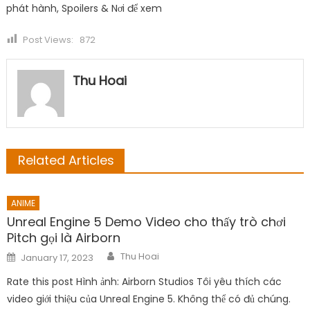
phát hành, Spoilers & Nơi để xem
Post Views:
872
Thu Hoai
Related Articles
ANIME
Unreal Engine 5 Demo Video cho thấy trò chơi
Pitch gọi là Airborn
Author
Posted
Thu Hoai
January 17, 2023
on
Rate this post Hình ảnh: Airborn Studios Tôi yêu thích các
video giới thiệu của Unreal Engine 5. Không thể có đủ chúng.