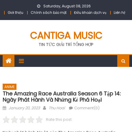
Skip
Saturday, August 08, 2026
to
Giới thiệu
Chính sách bảo mật
Điều khoản dịch vụ
Liên hệ
content
CANTIGA MUSIC
TIN TỨC GIẢI TRÍ TỔNG HỢP
ANIME
The Amazing Race Australia Season 6 Tập 14:
Ngày Phát Hành Và Những Kẻ Phá Hoại
Posted
Author
January 20, 2023
Thu Hoai
Comment(0)
on
Rate this post