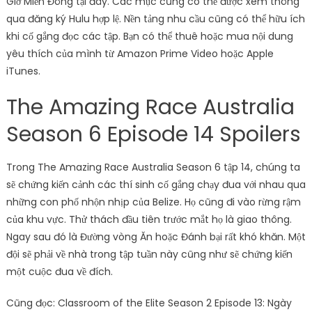
Giờ Miền Đông tại đây. Các mục cũng có thể được xem thông
qua đăng ký Hulu hợp lệ. Nền tảng nhu cầu cũng có thể hữu ích
khi cố gắng đọc các tập. Bạn có thể thuê hoặc mua nội dung
yêu thích của mình từ Amazon Prime Video hoặc Apple
iTunes.
The Amazing Race Australia
Season 6 Episode 14 Spoilers
Trong The Amazing Race Australia Season 6 tập 14, chúng ta
sẽ chứng kiến ​​cảnh các thí sinh cố gắng chạy đua với nhau qua
những con phố nhộn nhịp của Belize. Họ cũng đi vào rừng rậm
của khu vực. Thử thách đầu tiên trước mắt họ là giao thông.
Ngay sau đó là Đường vòng Ăn hoặc Đánh bại rất khó khăn. Một
đội sẽ phải về nhà trong tập tuần này cũng như sẽ chứng kiến ​​
một cuộc đua về đích.
Cũng đọc: Classroom of the Elite Season 2 Episode 13: Ngày