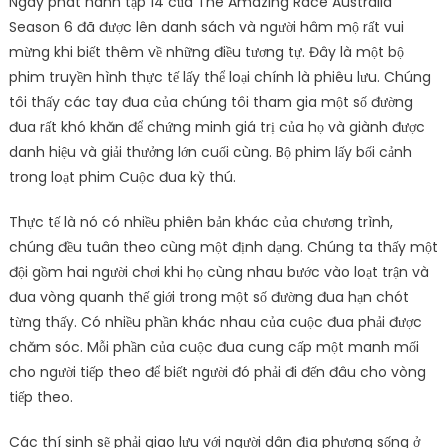
Ngày phát hành tập 14 của The Amazing Race Australia
Season 6 đã được lên danh sách và người hâm mộ rất vui
mừng khi biết thêm về những điều tương tự. Đây là một bộ
phim truyền hình thực tế lấy thể loại chính là phiêu lưu. Chúng
tôi thấy các tay đua của chúng tôi tham gia một số đường
đua rất khó khăn để chứng minh giá trị của họ và giành được
danh hiệu và giải thưởng lớn cuối cùng. Bộ phim lấy bối cảnh
trong loạt phim Cuộc đua kỳ thú.
Thực tế là nó có nhiều phiên bản khác của chương trình,
chúng đều tuân theo cùng một định dạng. Chúng ta thấy một
đội gồm hai người chơi khi họ cùng nhau bước vào loạt trận và
đua vòng quanh thế giới trong một số đường đua hạn chót
từng thấy. Có nhiều phần khác nhau của cuộc đua phải được
chăm sóc. Mỗi phần của cuộc đua cung cấp một manh mối
cho người tiếp theo để biết người đó phải đi đến đâu cho vòng
tiếp theo.
Các thí sinh sẽ phải giao lưu với người dân địa phương sống ở