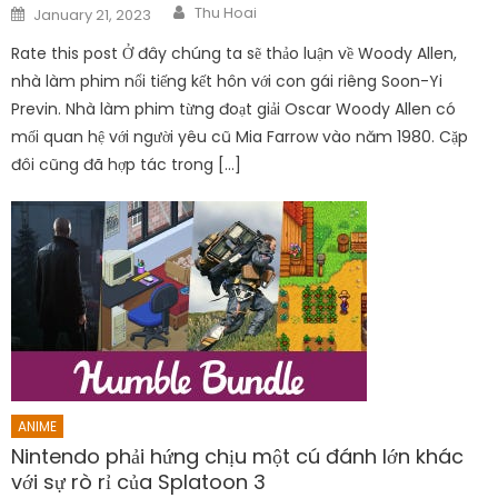
Author
Posted
Thu Hoai
January 21, 2023
on
Rate this post Ở đây chúng ta sẽ thảo luận về Woody Allen,
nhà làm phim nổi tiếng kết hôn với con gái riêng Soon-Yi
Previn. Nhà làm phim từng đoạt giải Oscar Woody Allen có
mối quan hệ với người yêu cũ Mia Farrow vào năm 1980. Cặp
đôi cũng đã hợp tác trong […]
ANIME
Nintendo phải hứng chịu một cú đánh lớn khác
với sự rò rỉ của Splatoon 3