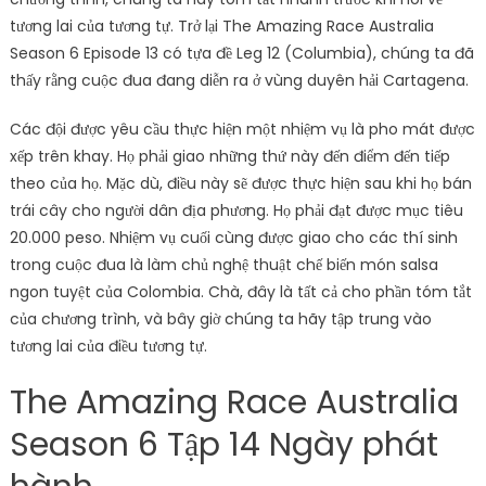
tương lai của tương tự. Trở lại The Amazing Race Australia
Season 6 Episode 13 có tựa đề Leg 12 (Columbia), chúng ta đã
thấy rằng cuộc đua đang diễn ra ở vùng duyên hải Cartagena.
Các đội được yêu cầu thực hiện một nhiệm vụ là pho mát được
xếp trên khay. Họ phải giao những thứ này đến điểm đến tiếp
theo của họ. Mặc dù, điều này sẽ được thực hiện sau khi họ bán
trái cây cho người dân địa phương. Họ phải đạt được mục tiêu
20.000 peso. Nhiệm vụ cuối cùng được giao cho các thí sinh
trong cuộc đua là làm chủ nghệ thuật chế biến món salsa
ngon tuyệt của Colombia. Chà, đây là tất cả cho phần tóm tắt
của chương trình, và bây giờ chúng ta hãy tập trung vào
tương lai của điều tương tự.
The Amazing Race Australia
Season 6 Tập 14 Ngày phát