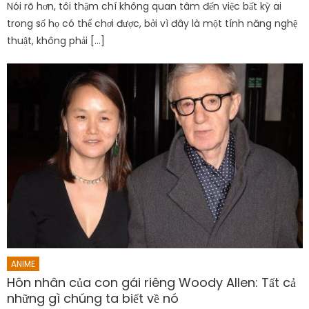
Nói rõ hơn, tôi thậm chí không quan tâm đến việc bất kỳ ai
trong số họ có thể chơi được, bởi vì đây là một tính năng nghệ
thuật, không phải […]
ANIME
Hôn nhân của con gái riêng Woody Allen: Tất cả
những gì chúng ta biết về nó