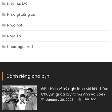
Nhạc Âu Mỹ
Nhạc gì cũng có
Nhạc hot
Nhạc Trẻ
Uncategorized
Dành riêng cho bạn
Giải thích về kỳ nghỉ lễ La Mã kết thúc:
Chuyện gì đã xảy ra với Ann và Joe?
Author
Posted
Thu Hoai
January 30, 2023
on