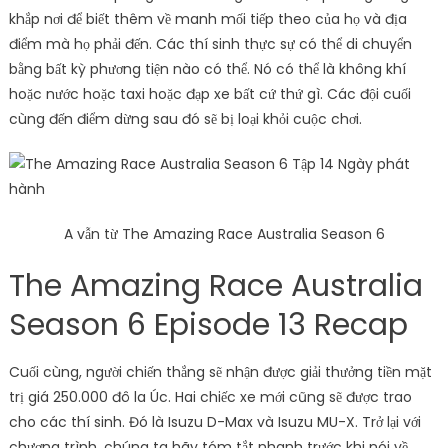
khắp nơi để biết thêm về manh mối tiếp theo của họ và địa
điểm mà họ phải đến. Các thí sinh thực sự có thể di chuyển
bằng bất kỳ phương tiện nào có thể. Nó có thể là không khí
hoặc nước hoặc taxi hoặc đạp xe bất cứ thứ gì. Các đội cuối
cùng đến điểm dừng sau đó sẽ bị loại khỏi cuộc chơi.
A vẫn từ The Amazing Race Australia Season 6
The Amazing Race Australia
Season 6 Episode 13 Recap
Cuối cùng, người chiến thắng sẽ nhận được giải thưởng tiền mặt
trị giá 250.000 đô la Úc. Hai chiếc xe mới cũng sẽ được trao
cho các thí sinh. Đó là Isuzu D-Max và Isuzu MU-X. Trở lại với
chương trình, chúng ta hãy tóm tắt nhanh trước khi nói về