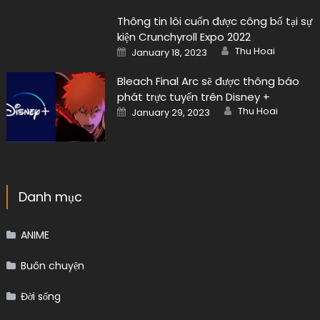
Thông tin lôi cuốn được công bố tại sự
kiện Crunchyroll Expo 2022
Author
Posted
Thu Hoai
January 18, 2023
on
Bleach Final Arc sẽ được thông báo
phát trực tuyến trên Disney +
Author
Posted
Thu Hoai
January 29, 2023
on
Danh mục
ANIME
Buôn chuyện
Đời sống