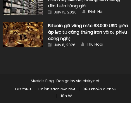
đến tuần tăng giá
Author
Posted
Đình Hải
July 13, 2026
on
Bitcoin giữ vững mốc 63.000 USD giữa
áp lực từ căng thẳng Iran và cổ phiếu
công nghệ
Author
Posted
Thu Hoai
July 8, 2026
on
Music's Blog
|
Design by
violetsky.net
.
Giới thiệu
Chính sách bảo mật
Điều khoản dịch vụ
Liên hệ