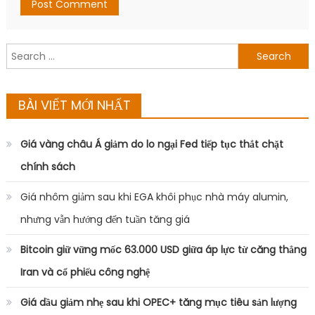
Giá vàng châu Á giảm do lo ngại Fed tiếp tục thắt chặt
chính sách
Giá nhôm giảm sau khi EGA khôi phục nhà máy alumin,
nhưng vẫn hướng đến tuần tăng giá
Bitcoin giữ vững mốc 63.000 USD giữa áp lực từ căng thẳng
Iran và cổ phiếu công nghệ
Giá dầu giảm nhẹ sau khi OPEC+ tăng mục tiêu sản lượng
từ tháng 8
Giá vàng thế giới mất mốc 4.100 USD do áp lực chốt lời
DANH MỤC