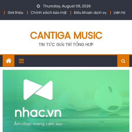
Skip
Thursday, August 06, 2026
to
Giới thiệu
Chính sách bảo mật
Điều khoản dịch vụ
Liên hệ
content
CANTIGA MUSIC
TIN TỨC GIẢI TRÍ TỔNG HỢP