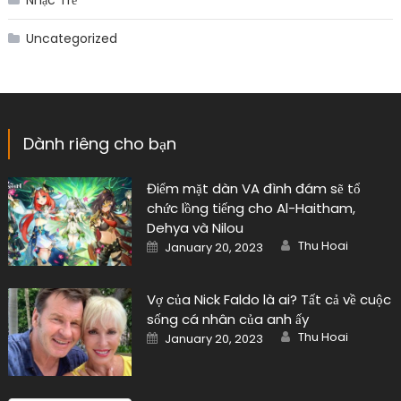
Dành riêng cho bạn
Điểm mặt dàn VA đình đám sẽ tổ
chức lồng tiếng cho Al-Haitham,
Dehya và Nilou
Author
Posted
Thu Hoai
January 20, 2023
on
Vợ của Nick Faldo là ai? Tất cả về cuộc
sống cá nhân của anh ấy
Author
Posted
Thu Hoai
January 20, 2023
on
Kết thúc vội vàng? Ngày phát hành &
Chi tiết lô đất
Author
Posted
Thu Hoai
January 19, 2023
on
Danh mục