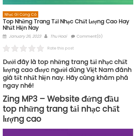
Nhạc Gì Cũng Có
Top Những Trang Tải Nhạc Chất Lượng Cao Hay
Nhất Hiện Nay
Posted
Author
January 26, 2023
Thu Hoai
Comment(0)
on
Rate this post
Dưới đây là top những trang tải nhạc chất
lượng cao được người dùng Việt Nam đánh
giá tốt nhất hiện nay. Hãy cùng khám phá
ngay nhé!
Zing MP3 – Website đứng đầu
top những trang tải nhạc chất
lượng cao