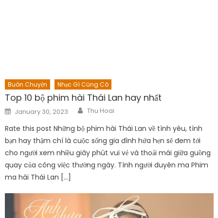
Buôn Chuyện
Nhạc Gì Cũng Có
Top 10 bộ phim hài Thái Lan hay nhất
Author
Posted
Thu Hoai
January 30, 2023
on
Rate this post Những bộ phim hài Thái Lan về tình yêu, tình
bạn hay thậm chí là cuộc sống gia đình hứa hẹn sẽ đem tới
cho người xem nhiều giây phút vui vẻ và thoải mái giữa guồng
quay của công việc thường ngày. Tình người duyên ma Phim
ma hài Thái Lan […]