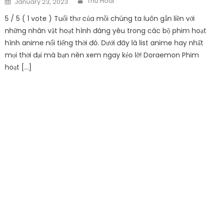
Thu Hoai
January 23, 2023
on
5 / 5 ( 1 vote ) Tuổi thơ của mỗi chúng ta luôn gắn liền với
những nhân vật hoạt hình đáng yêu trong các bộ phim hoạt
hình anime nổi tiếng thời đó. Dưới đây là list anime hay nhất
mọi thời đại mà bạn nên xem ngay kẻo lỡ! Doraemon Phim
hoạt […]