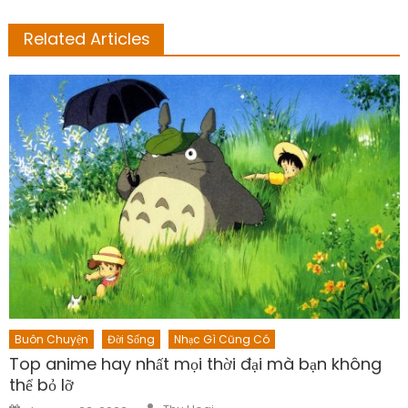
Related Articles
Buôn Chuyện
Đời Sống
Nhạc Gì Cũng Có
Top anime hay nhất mọi thời đại mà bạn không
thể bỏ lỡ
Author
Posted