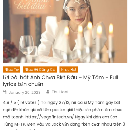
Nhạc Trẻ
Nhạc Gì Cũng Có
Nhạc Hot
Lời bài hát Anh Chưa Biết Đâu – Mỹ Tâm – Full
lyrics bản chuẩn
Author
Posted
Thu Hoai
January 20, 2023
on
4.8 / 5 ( 19 votes ) Tối ngày 27/12, nữ ca sĩ Mỹ Tâm gây bất
ngờ đến khán giả với tấm poster giới thiệu sản phẩm âm nhạc
mới toanh. https://vegafintech.vn/ Ngay khi đàn em Sơn
Tùng M-TP, Đen Vâu và Jack vẫn đang “kèn cựa” nhau trên 3
vị trí dẫn đầu […]
Post
Saitama Vs. Goku: Ai sẽ giành thắng lợi sau khi Saitama tăng sức mạnh?
Top 5 khắc ấn tượng hút hồn được người hâm mộ trong Boruto
navigation
Leave a Reply