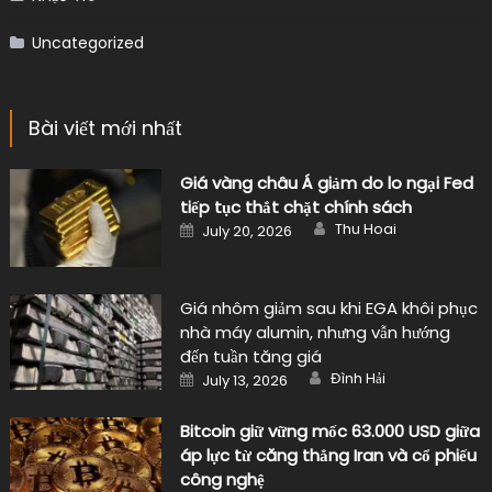
Giá vàng châu Á giảm do lo ngại Fed
tiếp tục thắt chặt chính sách
Author
Posted
Thu Hoai
July 20, 2026
on
Giá nhôm giảm sau khi EGA khôi phục
nhà máy alumin, nhưng vẫn hướng
đến tuần tăng giá
Author
Posted
Đình Hải
July 13, 2026
on
Bitcoin giữ vững mốc 63.000 USD giữa
áp lực từ căng thẳng Iran và cổ phiếu
công nghệ
Author
Posted
Thu Hoai
July 8, 2026
on
Music's Blog
|
Design by
violetsky.net
.
Giới thiệu
Chính sách bảo mật
Điều khoản dịch vụ