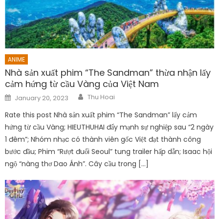
ANIME
Nhà sản xuất phim “The Sandman” thừa nhận lấy
cảm hứng từ cầu Vàng của Việt Nam
Author
Posted
Thu Hoai
January 20, 2023
on
Rate this post Nhà sản xuất phim “The Sandman” lấy cảm
hứng từ cầu Vàng; HIEUTHUHAI đẩy mạnh sự nghiệp sau “2 ngày
1 đêm”; Nhóm nhạc có thành viên gốc Việt đạt thành công
bước đầu; Phim “Rượt đuổi Seoul” tung trailer hấp dẫn; Isaac hội
ngộ “nàng thơ Dao Ánh”. Cây cầu trong […]