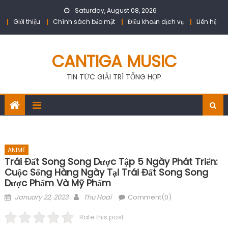
Skip
Saturday, August 08, 2026
to
Giới thiệu
Chính sách bảo mật
Điều khoản dịch vụ
Liên hệ
content
CANTIGA MUSIC
TIN TỨC GIẢI TRÍ TỔNG HỢP
ANIME
Trái Đất Song Song Dược Tập 5 Ngày Phát Triển:
Cuộc Sống Hàng Ngày Tại Trái Đất Song Song
Dược Phẩm Và Mỹ Phẩm
Posted
Author
January 22, 2023
Thu Hoai
Comment(0)
on
Rate this post