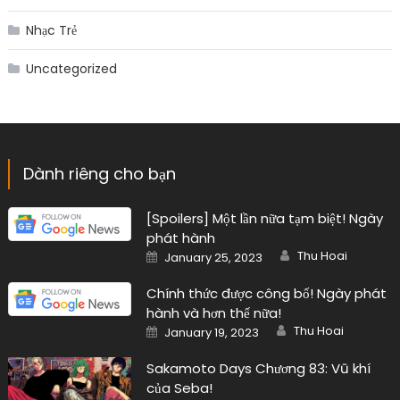
Nhạc Trẻ
Uncategorized
Dành riêng cho bạn
[Spoilers] Một lần nữa tạm biệt! Ngày
phát hành
Author
Posted
Thu Hoai
January 25, 2023
on
Chính thức được công bố! Ngày phát
hành và hơn thế nữa!
Author
Posted
Thu Hoai
January 19, 2023
on
Sakamoto Days Chương 83: Vũ khí
của Seba!