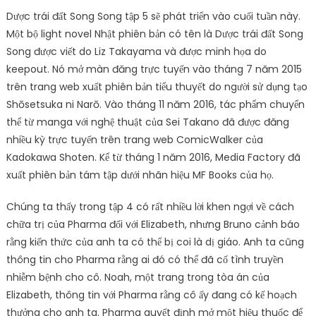
Dược trái đất Song Song tập 5 sẽ phát triển vào cuối tuần này.
Một bộ light novel Nhật phiên bản có tên là Dược trái đất Song
Song được viết do Liz Takayama và được minh họa do
keepout. Nó mở màn đăng trực tuyến vào tháng 7 năm 2015
trên trang web xuất phiên bản tiểu thuyết do người sử dụng tạo
Shōsetsuka ni Narō. Vào tháng 11 năm 2016, tác phẩm chuyển
thể từ manga với nghệ thuật của Sei Takano đã được đăng
nhiều kỳ trực tuyến trên trang web ComicWalker của
Kadokawa Shoten. Kể từ tháng 1 năm 2016, Media Factory đã
xuất phiên bản tám tập dưới nhãn hiệu MF Books của họ.
Chúng ta thấy trong tập 4 có rất nhiều lời khen ngợi về cách
chữa trị của Pharma đối với Elizabeth, nhưng Bruno cảnh báo
rằng kiến ​​thức của anh ta có thể bị coi là dị giáo. Anh ta cũng
thông tin cho Pharma rằng ai đó có thể đã cố tình truyền
nhiễm bệnh cho cô. Noah, một trang trong tòa án của
Elizabeth, thông tin với Pharma rằng cô ấy đang có kế hoạch
thưởng cho anh ta. Pharma quyết định mở một hiệu thuốc để