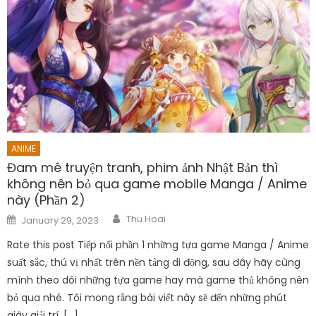
ANIME
Đam mê truyện tranh, phim ảnh Nhật Bản thì
không nên bỏ qua game mobile Manga / Anime
này (Phần 2)
Author
Posted
Thu Hoai
January 29, 2023
on
Rate this post Tiếp nối phần 1 những tựa game Manga / Anime
suất sắc, thú vị nhất trên nền tảng di động, sau đây hãy cùng
mình theo dõi những tựa game hay mà game thủ không nên
bỏ qua nhé. Tôi mong rằng bài viết này sẽ đến những phút
giây giải trí, […]