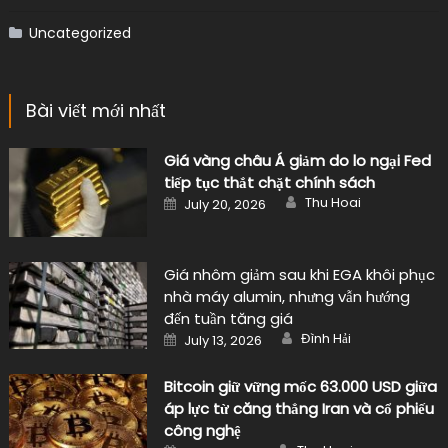
Uncategorized
Bài viết mới nhất
Giá vàng châu Á giảm do lo ngại Fed
tiếp tục thắt chặt chính sách
Author
Posted
Thu Hoai
July 20, 2026
on
Giá nhôm giảm sau khi EGA khôi phục
nhà máy alumin, nhưng vẫn hướng
đến tuần tăng giá
Author
Posted
Đình Hải
July 13, 2026
on
Bitcoin giữ vững mốc 63.000 USD giữa
áp lực từ căng thẳng Iran và cổ phiếu
công nghệ
Author
Posted