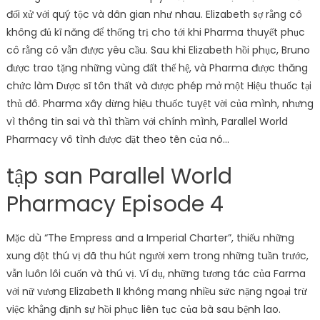
đối xử với quý tộc và dân gian như nhau. Elizabeth sợ rằng cô
không đủ kĩ năng để thống trị cho tới khi Pharma thuyết phục
cô rằng cô vẫn được yêu cầu. Sau khi Elizabeth hồi phục, Bruno
được trao tặng những vùng đất thế hệ, và Pharma được thăng
chức làm Dược sĩ tôn thất và được phép mở một Hiệu thuốc tại
thủ đô. Pharma xây dừng hiệu thuốc tuyệt vời của mình, nhưng
vì thông tin sai và thì thầm với chính mình, Parallel World
Pharmacy vô tình được đặt theo tên của nó…
tập san Parallel World
Pharmacy Episode 4
Mặc dù “The Empress and a Imperial Charter”, thiếu những
xung đột thú vị đã thu hút người xem trong những tuần trước,
vẫn luôn lôi cuốn và thú vị. Ví dụ, những tương tác của Farma
với nữ vương Elizabeth II không mang nhiều sức nặng ngoại trừ
việc khẳng định sự hồi phục liên tục của bà sau bệnh lao.