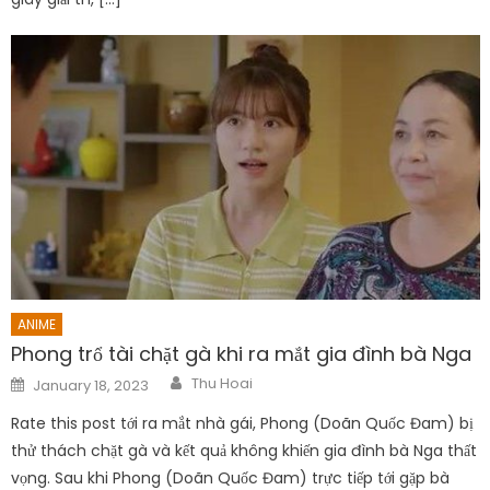
ANIME
Phong trổ tài chặt gà khi ra mắt gia đình bà Nga
Author
Posted
Thu Hoai
January 18, 2023
on
Rate this post tới ra mắt nhà gái, Phong (Doãn Quốc Đam) bị
thử thách chặt gà và kết quả không khiến gia đình bà Nga thất
vọng. Sau khi Phong (Doãn Quốc Đam) trực tiếp tới gặp bà