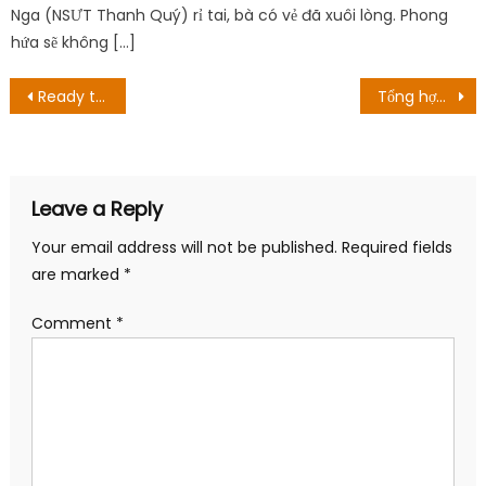
Nga (NSƯT Thanh Quý) rỉ tai, bà có vẻ đã xuôi lòng. Phong
hứa sẽ không […]
Post
Ready to Love Season 6 Tập 9 Ngày phát hành: Fighting For Randall
Tổng hợp lại những tin tức quan trọng đã xuất hiện trong Jump Festa 2022
navigation
Leave a Reply
Your email address will not be published.
Required fields
are marked
*
Comment
*