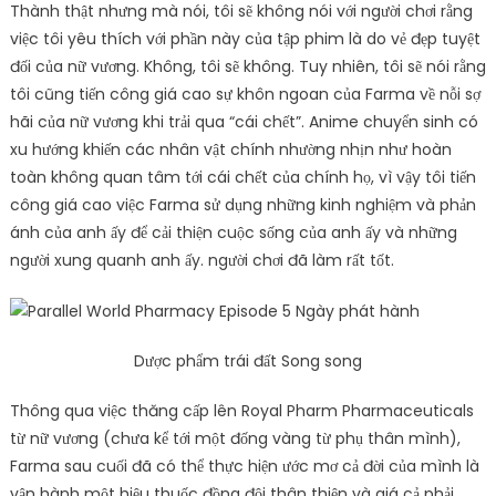
Thành thật nhưng mà nói, tôi sẽ không nói với người chơi rằng
việc tôi yêu thích với phần này của tập phim là do vẻ đẹp tuyệt
đối của nữ vương. Không, tôi sẽ không. Tuy nhiên, tôi sẽ nói rằng
tôi cũng tiến công giá cao sự khôn ngoan của Farma về nỗi sợ
hãi của nữ vương khi trải qua “cái chết”. Anime chuyển sinh có
xu hướng khiến các nhân vật chính nhường nhịn như hoàn
toàn không quan tâm tới cái chết của chính họ, vì vậy tôi tiến
công giá cao việc Farma sử dụng những kinh nghiệm và phản
ánh của anh ấy để cải thiện cuộc sống của anh ấy và những
người xung quanh anh ấy. người chơi đã làm rất tốt.
Dược phẩm trái đất Song song
Thông qua việc thăng cấp lên Royal Pharm Pharmaceuticals
từ nữ vương (chưa kể tới một đống vàng từ phụ thân mình),
Farma sau cuối đã có thể thực hiện ước mơ cả đời của mình là
vận hành một hiệu thuốc đồng đội thân thiện và giá cả phải