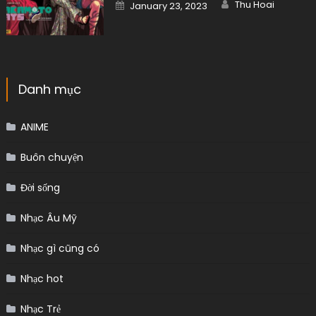
Author
Posted
Thu Hoai
January 23, 2023
on
Danh mục
ANIME
Buôn chuyện
Đời sống
Nhạc Âu Mỹ
Nhạc gì cũng có
Nhạc hot
Nhạc Trẻ