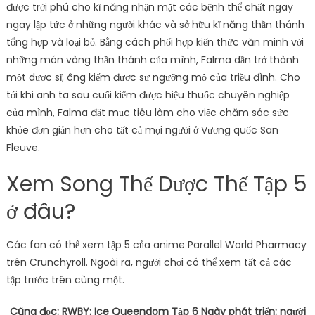
được trời phú cho kĩ năng nhận mặt các bệnh thể chất ngay
ngay lập tức ở những người khác và sở hữu kĩ năng thần thánh
tổng hợp và loại bỏ. Bằng cách phối hợp kiến ​​thức văn minh với
những món vàng thần thánh của mình, Falma dần trở thành
một dược sĩ; ông kiếm được sự ngưỡng mộ của triều đình. Cho
tới khi anh ta sau cuối kiếm được hiệu thuốc chuyên nghiệp
của mình, Falma đặt mục tiêu làm cho việc chăm sóc sức
khỏe đơn giản hơn cho tất cả mọi người ở Vương quốc San
Fleuve.
Xem Song Thế Dược Thế Tập 5
ở đâu?
Các fan có thể xem tập 5 của anime Parallel World Pharmacy
trên Crunchyroll. Ngoài ra, người chơi có thể xem tất cả các
tập trước trên cùng một.
Cũng đọc:
RWBY: Ice Queendom Tập 6 Ngày phát triển: người