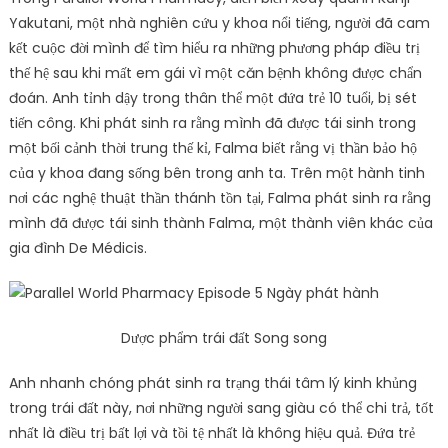
Yakutani, một nhà nghiên cứu y khoa nổi tiếng, người đã cam
kết cuộc đời mình để tìm hiểu ra những phương pháp điều trị
thế hệ sau khi mất em gái vì một căn bệnh không được chẩn
đoán. Anh tỉnh dậy trong thân thể một đứa trẻ 10 tuổi, bị sét
tiến công. Khi phát sinh ra rằng mình đã được tái sinh trong
một bối cảnh thời trung thế kỉ, Falma biết rằng vị thần bảo hộ
của y khoa đang sống bên trong anh ta. Trên một hành tinh
nơi các nghệ thuật thần thánh tồn tại, Falma phát sinh ra rằng
mình đã được tái sinh thành Falma, một thành viên khác của
gia đình De Médicis.
Dược phẩm trái đất Song song
Anh nhanh chóng phát sinh ra trạng thái tâm lý kinh khủng
trong trái đất này, nơi những người sang giàu có thể chi trả, tốt
nhất là điều trị bất lợi và tồi tệ nhất là không hiệu quả. Đứa trẻ