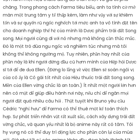
chăng. Trong phong cách Farma tiêu biểu, anh ta tình cờ mở
màn một trung tâm y tế thấp kém, làm như vậy với sự khiêm
tốn và sự quyến rũ ngốc nghếch tới mức anh ta vô tình đặt tên
cho doanh nghiệp thế hệ của mình là Dược phẩm trái đất Song
song. Mọi người cùng đi với nó nhưng mà không cần thắc mắc.
Đó là một trò đùa ngu ngốc và nghiêm túc nhưng mà tôi
không thể không ngưỡng mộ. Tuy nhiên, phần hay nhất của
phần này là khi người đứng đầu cũ hợm mình của Hiệp hội Dược
sĩ tới để đe dọa Ellen. (Đừng lo lắng về việc Ellen sẽ soán ngôi vị
của cô ấy là Cô gái tốt nhất của Hiệu thuốc trái đất Song song.
Miền của Ellen vững chắc là an toàn.) Ít nhất một người lớn hơn
nên có mặt để giúp điều hành nơi này, nếu chỉ để ngăn mọi
người đặt quá nhiều câu hỏi . Thật tuyệt khi Bruno yêu cầu
Cèdric “nghỉ hưu” để Farma có thể thuê một kế toán thích
hợp. Sự phát triển nhân vật rất xuất sắc, cách xây dựng trái đất
vững chắc, và quan yếu nhất là bộ anime này rất có tâm. Tôi
hy vọng nó có thể duy trì động lực cho phần còn lại của mùa
giải. Giá như tất cả các anime khác đều được hình thành tốt