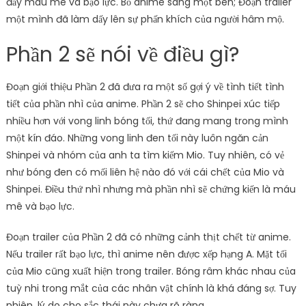
đầy máu mê và bạo lực. Bỏ anime sang một bên; Đoạn trailer
một mình đã làm dấy lên sự phấn khích của người hâm mộ.
Phần 2 sẽ nói về điều gì?
Đoạn giới thiệu Phần 2 đã đưa ra một số gợi ý về tình tiết tình
tiết của phần nhì của anime. Phần 2 sẽ cho Shinpei xúc tiếp
nhiều hơn với vong linh bóng tối, thứ đang mang trong mình
một kín đáo. Những vong linh đen tối này luôn ngăn cản
Shinpei và nhóm của anh ta tìm kiếm Mio. Tuy nhiên, có vẻ
như bóng đen có mối liên hệ nào đó với cái chết của Mio và
Shinpei. Điều thứ nhì nhưng mà phần nhì sẽ chứng kiến ​​là máu
mê và bạo lực.
Đoạn trailer của Phần 2 đã có những cảnh thịt chết từ anime.
Nếu trailer rất bạo lực, thì anime nên được xếp hạng A. Mặt tối
của Mio cũng xuất hiện trong trailer. Bóng râm khác nhau của
tuỳ nhi trong mắt của các nhân vật chính là khá đáng sợ. Tuy
nhiên, lý do cho sắc thái này chưa rõ ràng.