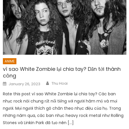
ANIME
vì sao White Zombie lại chia tay? Dẫn tới thành
công
Author
Posted
Thu Hoai
January 26, 2023
on
Rate this post vì sao White Zombie lại chia tay? Các ban
nhạc rock nói chung rất nổi tiếng với người hâm mộ và mọi
người. Mọi người thích gõ chân theo nhạc điệu của họ. Trong
những năm qua, các ban nhạc heavy rock metal như Rolling
Stones và Linkin Park đã tạo nên […]