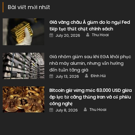
Bài viết mới nhất
Giá vàng châu Á giảm do lo ngại Fed
tiếp tục thắt chặt chính sách
Author
Posted
Thu Hoai
July 20, 2026
on
Giá nhôm giảm sau khi EGA khôi phục
nhà máy alumin, nhưng vẫn hướng
đến tuần tăng giá
Author
Posted
Đình Hải
July 13, 2026
on
Bitcoin giữ vững mốc 63.000 USD giữa
áp lực từ căng thẳng Iran và cổ phiếu
công nghệ
Author
Posted
Thu Hoai
July 8, 2026
on