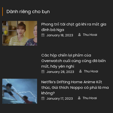
Dành riêng cho bạn
Phong trổ tài chặt gà khi ra mắt gia
đình bà Nga
Author
Posted
Thu Hoai
January 18, 2023
on
Các hộp chiến lợi phẩm của
Overwatch cuối cùng cũng đã biến
mất, hãy yên nghỉ
Author
Posted
Thu Hoai
January 28, 2023
on
Netflix’s Drifting Home Anime Kết
thúc, Giải thích: Noppo có phải là ma
không?
Author
Posted
Thu Hoai
January 17, 2023
on