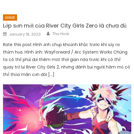
ANIME
Lớp sơn mới của River City Girls Zero là chưa đủ
Author
Posted
Thu Hoai
January 18, 2023
on
Rate this post Hình ảnh chụp khoảnh khắc trước khi xảy ra
thảm họa. Hình ảnh: WayForward / Arc System Works Chúng
ta có thể phải đợi thêm một thời gian nữa trước khi có thể
quay trở lại River City Girls 2, nhưng đánh bại người hâm mộ có
thể thỏa mãn cơn đói […]