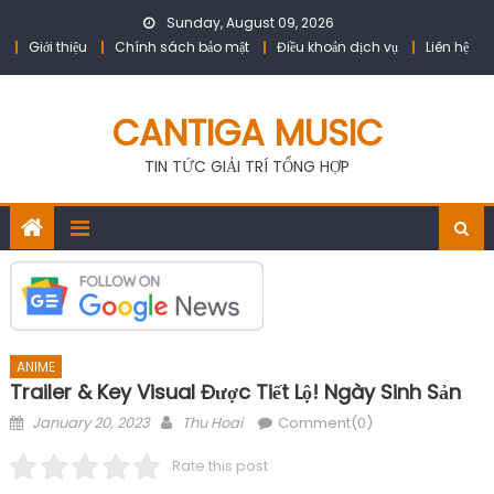
Skip
Sunday, August 09, 2026
to
Giới thiệu
Chính sách bảo mật
Điều khoản dịch vụ
Liên hệ
content
CANTIGA MUSIC
TIN TỨC GIẢI TRÍ TỔNG HỢP
ANIME
Trailer & Key Visual Được Tiết Lộ! Ngày Sinh Sản
Posted
Author
January 20, 2023
Thu Hoai
Comment(0)
on
Rate this post