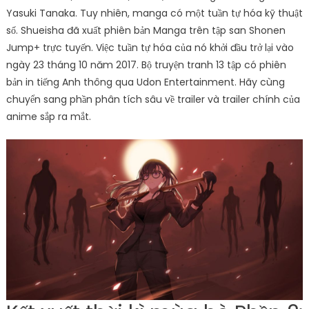
Yasuki Tanaka. Tuy nhiên, manga có một tuần tự hóa kỹ thuật
số. Shueisha đã xuất phiên bản Manga trên tập san Shonen
Jump+ trực tuyến. Việc tuần tự hóa của nó khởi đầu trở lại vào
ngày 23 tháng 10 năm 2017. Bộ truyện tranh 13 tập có phiên
bản in tiếng Anh thông qua Udon Entertainment. Hãy cùng
chuyển sang phần phân tích sâu về trailer và trailer chính của
anime sắp ra mắt.