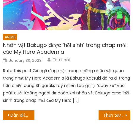
ANIME
Nhân vật Bakugo được ‘hồi sinh’ trong chap mới
của My Hero Academia
Author
Posted
Thu Hoai
January 30, 2023
on
Rate this post Cứ ngỡ rằng một trong những nhân vật quan
trọng nhất My Hero Academia là Bakugo Katsuki đã ra đi trong
trận chiến cùng Shigaraki, tuy nhiên tác giả lại “quay xe” vào
phút cuối. Không ngoài dự đoán khi nhân vật Bakugo được ‘hồi
sinh’ trong chap mới của My Hero […]
Post
Dàn diễn viên kỳ nghỉ hè: Bây giờ họ đang ở đâu?
Thần tượng “đá” sân, diễn xuất quá ổn
navigation