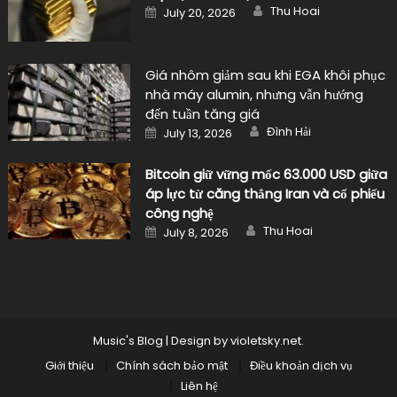
Author
Posted
Thu Hoai
July 20, 2026
on
Giá nhôm giảm sau khi EGA khôi phục
nhà máy alumin, nhưng vẫn hướng
đến tuần tăng giá
Author
Posted
Đình Hải
July 13, 2026
on
Bitcoin giữ vững mốc 63.000 USD giữa
áp lực từ căng thẳng Iran và cổ phiếu
công nghệ
Author
Posted
Thu Hoai
July 8, 2026
on
Music's Blog
|
Design by
violetsky.net
.
Giới thiệu
Chính sách bảo mật
Điều khoản dịch vụ
Liên hệ