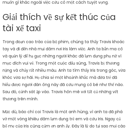
muốn gì khác ngoài việc cứu cô một cách tuyệt vọng.
Giải thích về sự kết thúc của
tài xế taxi
Trong đoạn cao trào của bộ phim, chúng ta thấy Travis khoác
tay và đi đến nhà mại dâm nơi Iris làm việc. Anh ta bắn ma cô
và quản lý để hạ gục những người khác đã lạm dụng phụ nữ vì
mục đích vui vẻ. Trong một cuộc đấu súng, Travis bị thương
nặng và chảy rất nhiều máu. Anh ta tìm thấy Iris trong góc, vừa
khóc vừa sợ hãi. Họ chia sẻ một khoảnh khắc mà đứa trẻ đã
hiểu được người đàn ông này đã cứu mạng cô bé như thế nào.
Sau đó, cảnh sát ập vào. Travis hôn mê với tất cả những vết
thương trên mình.
Mặc dù, báo chí coi Travis là một anh hùng, vì anh ta đã phá
vỡ một vòng khiêu dâm lạm dụng trẻ em và cứu Iris. Ngay cả
bố mẹ của Iris cũng cảm ơn anh ấy. Đây là lý do tại sao mọi cáo