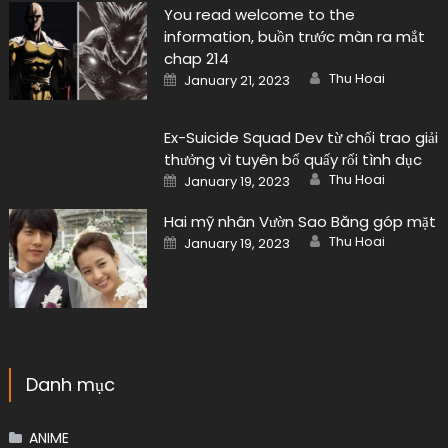
You read welcome to the
information, buồn trước màn ra mắt
chap 214
Author
Posted
Thu Hoai
January 21, 2023
on
Ex-Suicide Squad Dev từ chối trao giải
thưởng vì tuyên bố quấy rối tình dục
Author
Posted
Thu Hoai
January 19, 2023
on
Hai mỹ nhân Vườn Sao Băng góp mặt
Author
Posted
Thu Hoai
January 19, 2023
on
Danh mục
ANIME