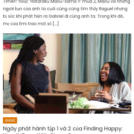
Timer!’ hoặc ‘Hataraku Maou-sama !!’ mùa 2, Maou và những
người bạn của anh ta cuối cùng cũng tìm thấy Raguel nhưng
bị sốc khi phát hiện ra Gabriel đi cùng anh ta. Trong khi đó,
mẹ của Emi trao một số […]
ANIME
Ngày phát hành tập 1 và 2 của Finding Happy: