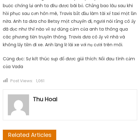
buộc chống lại anh ta đều được bãi bỏ. Chẳng bao lâu sau khi
hồi phục sau cơn hôn mê, Travis bắt đầu làm tài xế taxi một lần
nữa. Anh ta đưa cho Betsy một chuyến đi, người nói rằng cô ấy
đã đọc như thế nào về sự dũng cảm của anh ta thông qua
các phương tiện truyền thông. Travis đưa cô ấy về nhà và
không lấy tiền đi xe. Anh lặng lẽ lái xe với nụ cười trên môi.
Cũng đọc: Sự kết thúc sụp đổ được giải thích: Nỗi đau tình cảm
của Vada
Post Views:
1,061
Thu Hoai
Related Articles