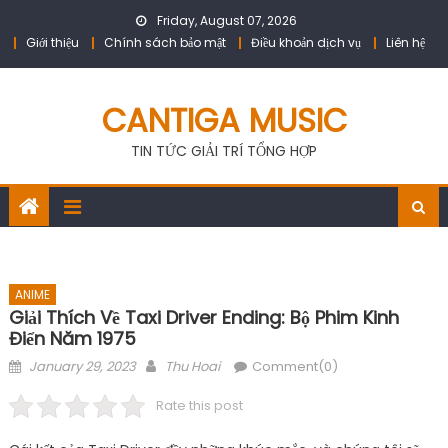
Skip
Friday, August 07, 2026
to
Giới thiệu
Chính sách bảo mật
Điều khoản dịch vụ
Liên hệ
content
CANTIGA MUSIC
TIN TỨC GIẢI TRÍ TỔNG HỢP
ANIME
Giải Thích Về Taxi Driver Ending: Bộ Phim Kinh
Điển Năm 1975
Posted
Author
January 29, 2023
Thu Hoai
Comment(0)
on
Rate this post