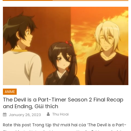
ANIME
The Devil is a Part-Timer Season 2 Final Recap
and Ending, Giải thích
Author
Posted
Thu Hoai
January 26, 2023
on
Rate this post Trong tập thứ mười hai của ‘The Devil is a Part-