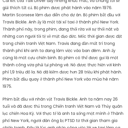
Cái kết của Taxi Driver đầy những khúc mắc, và chúng tôi sẽ
giải thích tất cả. Bộ phim được phát hành vào năm 1976.
Martin Scorsese làm đạo diễn cho dự án. Bộ phim bắt đầu với
Travis Bickle. Anh ấy là một tài xế taxi ở thành phố New York.
Thành phố này, trong phim, đang thối rữa với sự thối nát và
những con người tồi tệ về mặt đạo đức. Mốc thời gian được đặt
trong chiến tranh Việt Nam. Travis đang dần mất trí trong
thành phố khi anh ta đang làm việc vào ban đêm. Anh ấy
cũng là một cựu chiến binh. Bộ phim có thể được gọi là một
thành công vừa phải tại phòng vé. Nó được thực hiện với kinh
phí 1,9 triệu đô la. Nó đã kiếm được hơn 28 triệu khi phát hành.
Phim bắt đầu quay ở thành phố New York vào mùa hè năm
1975.
Phim bắt đầu với nhân vật Travis Bickle. Anh ta năm nay 26
tuổi và đã được thả trong Chiến tranh Việt Nam và Thủy quân
lục chiến Hoa Kỳ. Với thực tế là anh ta sống một mình ở Thành
phố New York, người đàn ông bị PTSD từ thời gian tham gia
chiến tranh. Đây là lúc anh nhận công việc lái xe taxi làm ca