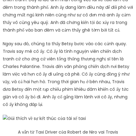
đêm trong thành phố. Anh ấy đang làm điều này để đối phó với
chứng mất ngủ kinh niên cũng như sự cô đơn mà anh ấy cảm
thấy vô cùng yêu quý. Anh đã chứng kiến ​​tội ác xảy ra trong
thành phố vào ban đêm và cảm thấy ghê tởm bởi tất cả.
Ngay sau đó, chúng ta thấy Betsy bước vào các cảnh quay.
Travis say mê cô ấy. Cô ấy là tình nguyện viên chiến dịch
tranh cử cho ứng cử viên tổng thống thượng nghị sĩ tên là
Charles Palantine. Travis đến văn phòng chiến dịch nơi Betsy
làm việc và hẹn cô ấy đi uống cà phê. Cô ấy cũng đồng ý như
vậy, và cả hai hẹn hò. Trong thời gian họ ở bên nhau, Travis
đưa Betsy đến một rạp chiếu phim khiêu dâm khiến cô ấy tức
giận và cô ấy bỏ đi. Anh ấy cố gắng làm lành với cô ấy, nhưng
cô ấy không đáp lại.
A vẫn từ Taxi Driver của Robert de Niro vai Travis