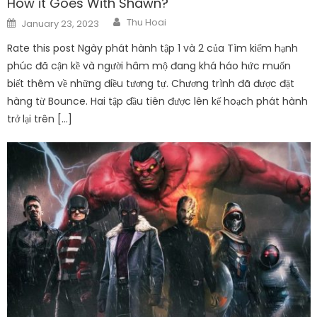
How it Goes With Shawn?
Author
Posted
Thu Hoai
January 23, 2023
on
Rate this post Ngày phát hành tập 1 và 2 của Tìm kiếm hạnh
phúc đã cận kề và người hâm mộ đang khá háo hức muốn
biết thêm về những điều tương tự. Chương trình đã được đặt
hàng từ Bounce. Hai tập đầu tiên được lên kế hoạch phát hành
trở lại trên […]