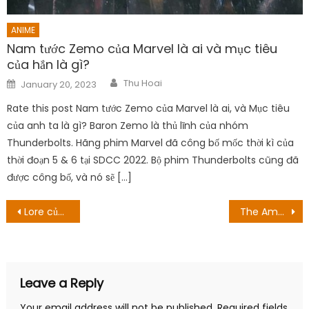
ANIME
Nam tước Zemo của Marvel là ai và mục tiêu
của hắn là gì?
Author
Posted
Thu Hoai
January 20, 2023
on
Rate this post Nam tước Zemo của Marvel là ai, và Mục tiêu
của anh ta là gì? Baron Zemo là thủ lĩnh của nhóm
Thunderbolts. Hãng phim Marvel đã công bố mốc thời kì của
thời đoạn 5 & 6 tại SDCC 2022. Bộ phim Thunderbolts cũng đã
được công bố, và nó sẽ […]
Post
Lore của Dark Souls sẽ được tạo ra trong nhị cuốn sách lớn, vinh quang đãng
The Amazing Race Australia Season 6 Episode 13: Ngày phát hành, Spoilers & Preview
navigation
Leave a Reply
Your email address will not be published.
Required fields