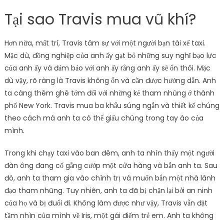
Tại sao Travis mua vũ khí?
Hơn nữa, mất trí, Travis tâm sự với một người bạn tài xế taxi.
Mặc dù, đồng nghiệp của anh ấy gạt bỏ những suy nghĩ bạo lực
của anh ấy và đảm bảo với anh ấy rằng anh ấy sẽ ổn thôi. Mặc
dù vậy, rõ ràng là Travis không ổn và cần được hướng dẫn. Anh
ta càng thêm ghê tởm đối với những kẻ tham nhũng ở thành
phố New York. Travis mua ba khẩu súng ngắn và thiết kế chúng
theo cách mà anh ta có thể giấu chúng trong tay áo của
mình.
Trong khi chạy taxi vào ban đêm, anh ta nhìn thấy một người
đàn ông đang cố gắng cướp một cửa hàng và bắn anh ta. Sau
đó, anh ta tham gia vào chính trị và muốn bắn một nhà lãnh
đạo tham nhũng. Tuy nhiên, anh ta đã bị chặn lại bởi an ninh
của họ và bị đuổi đi. Không làm được như vậy, Travis vẫn đặt
tầm nhìn của mình về Iris, một gái điếm trẻ em. Anh ta không