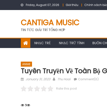
Skip
Friday, August 07, 2026
Giới thiệu
Chính sách bảo
to
content
CANTIGA MUSIC
TIN TỨC GIẢI TRÍ TỔNG HỢP
NHẠC TRẺ
NHẠC TRỮ TÌNH
BUÔN C
ANIME
Tuyên Truyền Về Toàn Bộ G
Posted
Author
January 31, 2023
Thu Hoai
Comment(0)
on
Rate this post
9