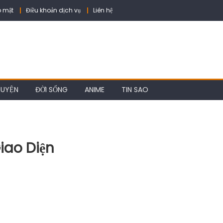
 mật
Điều khoản dịch vụ
Liên hệ
HUYỆN
ĐỜI SỐNG
ANIME
TIN SAO
iao Diện