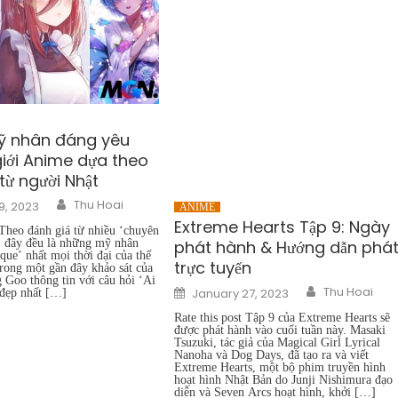
ỹ nhân đáng yêu
giới Anime dựa theo
từ người Nhật
Author
Thu Hoai
9, 2023
ANIME
Extreme Hearts Tập 9: Ngày
 Theo đánh giá từ nhiều ‘chuyên
, đây đều là những mỹ nhân
phát hành & Hướng dẫn phá
que’ nhất mọi thời đại của thế
trực tuyến
rong một gần đây khảo sát của
 Goo thông tin với câu hỏi ‘Ai
Author
Posted
Thu Hoai
January 27, 2023
 đẹp nhất […]
on
Rate this post Tập 9 của Extreme Hearts sẽ
được phát hành vào cuối tuần này. Masaki
Tsuzuki, tác giả của Magical Girl Lyrical
Nanoha và Dog Days, đã tạo ra và viết
Extreme Hearts, một bộ phim truyền hình
hoạt hình Nhật Bản do Junji Nishimura đạo
diễn và Seven Arcs hoạt hình, khởi […]