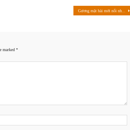
Gương mặt hài mới nổi nhờ Thu Trang, tự tin đăng ký thi hoa hậu là ai?
are marked
*