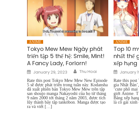
ANIME
ANIME
Tokyo Mew Mew Ngày phát
Top 10 m
triển tập 5 thế hệ: Smile, Mint!
nhất thế 
A Fancy Lady, Forlorn!
xếp hạng 
Author
Posted
Posted
Thu Hoai
January 29, 2023
January 1
on
on
Rate this post Tokyo Mew Mew New Episode
Rate this post
5 sẽ được phát triển trong tuần này. Kodansha
gia Nhật Bản’
đã xuất phiên bản Tokyo Mew Mew trên tập
‘cute phô mai 
san shoujo manga Nakayoshi của họ từ tháng
giới Anime. T
9 năm 2000 tới tháng 2 năm 2003, được tích
Bảng xếp hạng
lũy thành bảy tập tankōbon. Manga được tạo
là cô gái xinh
ra và viết […]