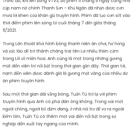
Trước đó, khi lên sóng VTV3, bộ phim 11 tháng 5 ngày cũng như
cặp nam nữ chính Thanh Sơn – Khả Ngân đã nhận được cơn
mưa lời khen của khán giả truyền hình. Phim đã tạo cơn sốt vào
thời điểm phim lên sóng từ cuối tháng 7 đến giữa tháng
11/2021.
Trọng Lân thoát khỏi hình bóng thanh niên ăn chơi, hư hỏng
và xấc láo để trở thành chàng trai tên Lợi nhiều thiện cảm
trong Lối về miền hoa. Anh cũng là một trong những gương
mặt diễn viên trẻ nổi bật trong thời gian gần đây. Thời gian tới,
nam diễn viên được đánh giá là gương mặt vàng của nhiều dự
án phim truyền hình.
Sau một thời gian dài vắng bóng, Tuấn Tú trở lại với phim
truyền hình qua Anh có phải đàn ông không. Trong vai một
người chồng, người bố đảm đang, ở nhà nội trợ để vợ ra ngoài
kiếm tiền, Tuấn Tú có thêm một vai diễn nổi bật trong sự
nghiệp diễn xuất tay ngang của mình.