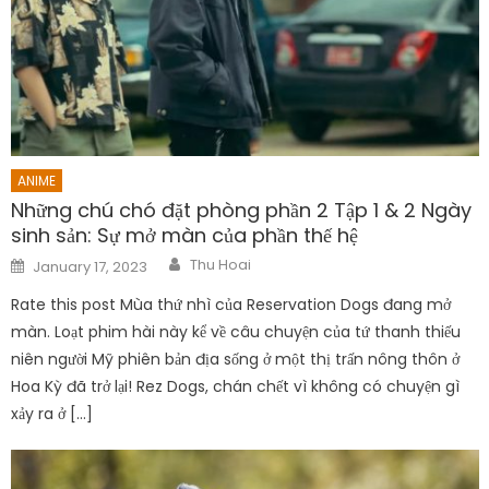
ANIME
Những chú chó đặt phòng phần 2 Tập 1 & 2 Ngày
sinh sản: Sự mở màn của phần thế hệ
Author
Posted
Thu Hoai
January 17, 2023
on
Rate this post Mùa thứ nhì của Reservation Dogs đang mở
màn. Loạt phim hài này kể về câu chuyện của tứ thanh thiếu
niên người Mỹ phiên bản địa sống ở một thị trấn nông thôn ở
Hoa Kỳ đã trở lại! Rez Dogs, chán chết vì không có chuyện gì
xảy ra ở […]