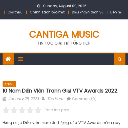
Skip
Sunday, August 09, 2026
to
Giới thiệu
Chính sách bảo mật
Điều khoản dịch vụ
Liên hệ
content
CANTIGA MUSIC
TIN TỨC GIẢI TRÍ TỔNG HỢP
ANIME
10 Nam Diễn Viên Tranh Giải VTV Awards 2022
Posted
Author
January 25, 2023
Thu Hoai
Comment(0)
on
Rate this post
Hạng mục Diễn viên nam ấn tượng của VTV Awards năm nay