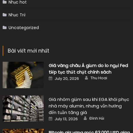
Nhạc hot
Nhạc Trẻ
Uncategorized
Bài viết mới nhất
Giá vàng châu Á giảm do lo ngại Fed
tiếp tục thắt chặt chính sách
Author
Posted
Thu Hoai
July 20, 2026
on
Giá nhôm giảm sau khi EGA khôi phục
nhà máy alumin, nhưng vẫn hướng
đến tuần tăng giá
Author
Posted
Đình Hải
July 13, 2026
on
Bitcoin giữ vững mốc 63.000 USD giữa