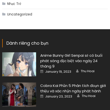
Nhạc Trẻ
Uncategorized
Dành riêng cho bạn
Anime Bunny Girl Senpai sẽ có buổi
phát sóng đặc biệt vào ngày 24
tháng 9
Author
Posted
Thu Hoai
January 19, 2023
on
Cobra Kai Phần 5 Phân tích đoạn giới
thiệu và xác nhận ngày phát hành
Author
Posted
Thu Hoai
January 23, 2023
on