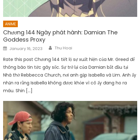
ANIME
Chương 144 Ngày phát hành: Damian The
Goddess Proxy
Author
Posted
Thu Hoai
January 16, 2023
on
Rate this post Chương 144 tiết lộ sự xuất hiện của Mr. Greed để
thông báo tin tức gây sốc. Sự trở lại của Damian bắt đầu tại
Nhà thờ Rebbecca Church, nơi anh gặp Isabella và Lim. Anh ấy
nhận ra rằng Isabella không được khỏe vì cô ấy đang ho ra
máu. Shin […]