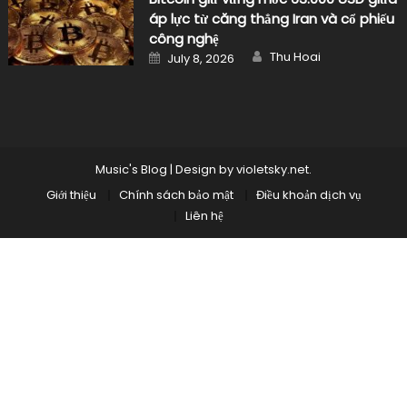
áp lực từ căng thẳng Iran và cổ phiếu
công nghệ
Author
Posted
Thu Hoai
July 8, 2026
on
Music's Blog
|
Design by
violetsky.net
.
Giới thiệu
Chính sách bảo mật
Điều khoản dịch vụ
Liên hệ