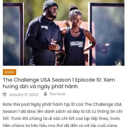
ANIME
The Challenge USA Season 1 Episode 10: Xem
hướng dẫn và ngày phát hành
Author
Posted
Thu Hoai
January 17, 2023
on
Rate this post Ngày phát hành tập 10 của The Challenge USA
Season 1 đã được lên danh sách và đây là tất cả thông tin chi
tiết. Trước khi chúng ta đi vào chi tiết của tập tiếp theo, trước
tiên chúng ta hãy hiểu mọi thứ đã diễn ra với tập cuối cùng.