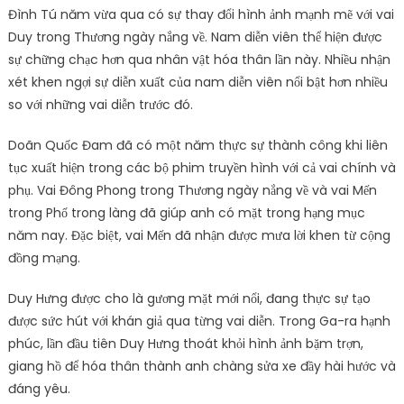
Đình Tú năm vừa qua có sự thay đổi hình ảnh mạnh mẽ với vai
Duy trong Thương ngày nắng về. Nam diễn viên thể hiện được
sự chững chạc hơn qua nhân vật hóa thân lần này. Nhiều nhận
xét khen ngợi sự diễn xuất của nam diễn viên nổi bật hơn nhiều
so với những vai diễn trước đó.
Doãn Quốc Đam đã có một năm thực sự thành công khi liên
tục xuất hiện trong các bộ phim truyền hình với cả vai chính và
phụ. Vai Đông Phong trong Thương ngày nắng về và vai Mến
trong Phố trong làng đã giúp anh có mặt trong hạng mục
năm nay. Đặc biệt, vai Mến đã nhận được mưa lời khen từ cộng
đồng mạng.
Duy Hưng được cho là gương mặt mới nổi, đang thực sự tạo
được sức hút với khán giả qua từng vai diễn. Trong Ga-ra hạnh
phúc, lần đầu tiên Duy Hưng thoát khỏi hình ảnh bặm trợn,
giang hồ để hóa thân thành anh chàng sửa xe đầy hài hước và
đáng yêu.