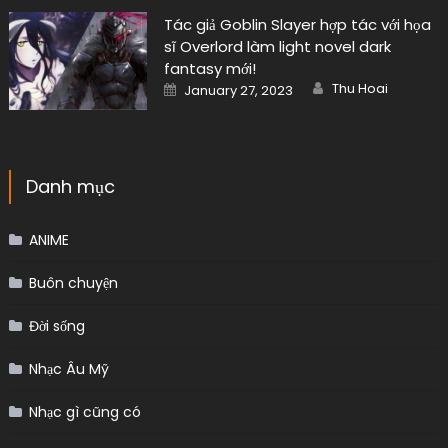
Tác giả Goblin Slayer hợp tác với họa
sĩ Overlord làm light novel dark
fantasy mới!
Author
Posted
Thu Hoai
January 27, 2023
on
Danh mục
ANIME
Buôn chuyện
Đời sống
Nhạc Âu Mỹ
Nhạc gì cũng có