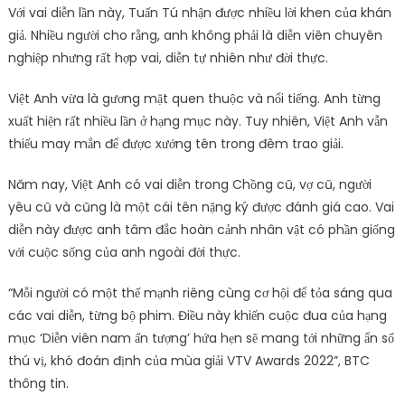
Với vai diễn lần này, Tuấn Tú nhận được nhiều lời khen của khán
giả. Nhiều người cho rằng, anh không phải là diễn viên chuyên
nghiệp nhưng rất hợp vai, diễn tự nhiên như đời thực.
Việt Anh vừa là gương mặt quen thuộc và nổi tiếng. Anh từng
xuất hiện rất nhiều lần ở hạng mục này. Tuy nhiên, Việt Anh vẫn
thiếu may mắn để được xướng tên trong đêm trao giải.
Năm nay, Việt Anh có vai diễn trong Chồng cũ, vợ cũ, người
yêu cũ và cũng là một cái tên nặng ký được đánh giá cao. Vai
diễn này được anh tâm đắc hoàn cảnh nhân vật có phần giống
với cuộc sống của anh ngoài đời thực.
“Mỗi người có một thế mạnh riêng cùng cơ hội để tỏa sáng qua
các vai diễn, từng bộ phim. Điều này khiến cuộc đua của hạng
mục ‘Diễn viên nam ấn tượng’ hứa hẹn sẽ mang tới những ẩn số
thú vị, khó đoán định của mùa giải VTV Awards 2022”, BTC
thông tin.