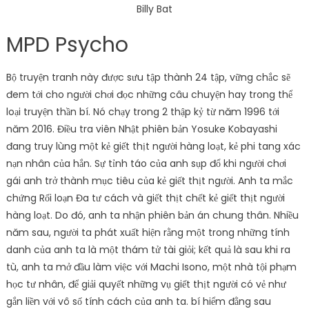
Billy Bat
MPD Psycho
Bộ truyện tranh này được sưu tập thành 24 tập, vững chắc sẽ
đem tới cho người chơi đọc những câu chuyện hay trong thể
loại truyện thần bí. Nó chạy trong 2 thập kỷ từ năm 1996 tới
năm 2016. Điều tra viên Nhật phiên bản Yosuke Kobayashi
đang truy lùng một kẻ giết thịt người hàng loạt, kẻ phi tang xác
nạn nhân của hắn. Sự tỉnh táo của anh sụp đổ khi người chơi
gái anh trở thành mục tiêu của kẻ giết thịt người. Anh ta mắc
chứng Rối loạn Đa tư cách và giết thịt chết kẻ giết thịt người
hàng loạt. Do đó, anh ta nhận phiên bản án chung thân. Nhiều
năm sau, người ta phát xuất hiện rằng một trong những tính
danh của anh ta là một thám tử tài giỏi; kết quả là sau khi ra
tù, anh ta mở đầu làm việc với Machi Isono, một nhà tội phạm
học tư nhân, để giải quyết những vụ giết thịt người có vẻ như
gắn liền với vô số tính cách của anh ta. bí hiểm đằng sau