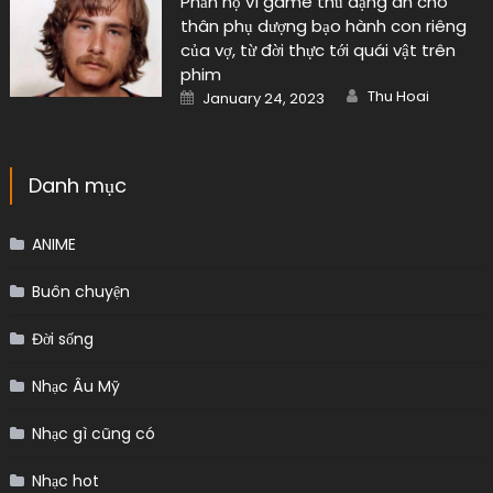
Phẫn nộ vì game thủ dạng án cho
thân phụ dượng bạo hành con riêng
của vợ, từ đời thực tới quái vật trên
phim
Author
Posted
Thu Hoai
January 24, 2023
on
Danh mục
ANIME
Buôn chuyện
Đời sống
Nhạc Âu Mỹ
Nhạc gì cũng có
Nhạc hot