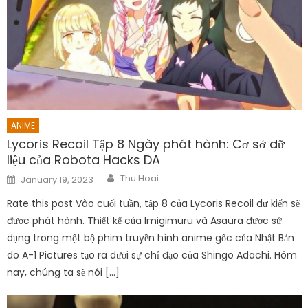
ANIME
Lycoris Recoil Tập 8 Ngày phát hành: Cơ sở dữ
liệu của Robota Hacks DA
Author
Posted
Thu Hoai
January 19, 2023
on
Rate this post Vào cuối tuần, tập 8 của Lycoris Recoil dự kiến ​​sẽ
được phát hành. Thiết kế của Imigimuru và Asaura được sử
dụng trong một bộ phim truyền hình anime gốc của Nhật Bản
do A-1 Pictures tạo ra dưới sự chỉ đạo của Shingo Adachi. Hôm
nay, chúng ta sẽ nói […]