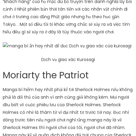
“khách hàng” của họ mặc dù bộ truyện trên danh nghĩa lấy bối
cảnh ở Nhật phiên bản thời tân tiến với các nhân vật chính đi
chơi ở trường cao đẳng Phật giáo nhưng họ theo học gần
Tokyo. . Một số điều tồi tệ khác vững chắc sẽ xảy ra và việc tìm
hiểu điều gì sẽ xảy ra ở đây là tùy thuộc vào người chơi.
Dịch vụ giao xác Kurosagi
Moriarty the Patriot
Manga bí hiểm hay nhất phải kể tới Sherlock Holmes nếu không
phải là đối thủ của anh vì anh cũng giỏi không kém. Mọi người
đều biết về cuộc phiêu lưu của Sherlock Holmes. Sherlock
Holmes có nhẽ là thám tử vĩ đại nhất từ ​​trước tới nay. Đọc nhì
dòng trước tiên nếu người chơi nghĩ rằng manga này là về
Sherlock Holmes thì người chơi của tôi, người chơi đã nhầm.
Manga này kể về quân địch không đội trời chung của Sherlock