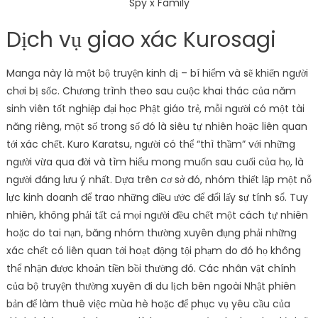
Spy x Family
Dịch vụ giao xác Kurosagi
Manga này là một bộ truyện kinh dị – bí hiểm và sẽ khiến người
chơi bị sốc. Chương trình theo sau cuộc khai thác của năm
sinh viên tốt nghiệp đại học Phật giáo trẻ, mỗi người có một tài
năng riêng, một số trong số đó là siêu tự nhiên hoặc liên quan
tới xác chết. Kuro Karatsu, người có thể “thì thầm” với những
người vừa qua đời và tìm hiểu mong muốn sau cuối của họ, là
người đáng lưu ý nhất. Dựa trên cơ sở đó, nhóm thiết lập một nỗ
lực kinh doanh để trao những điều ước để đổi lấy sự tính sổ. Tuy
nhiên, không phải tất cả mọi người đều chết một cách tự nhiên
hoặc do tai nạn, băng nhóm thường xuyên đụng phải những
xác chết có liên quan tới hoạt động tội phạm do đó họ không
thể nhận được khoản tiền bồi thường đó. Các nhân vật chính
của bộ truyện thường xuyên đi du lịch bên ngoài Nhật phiên
bản để làm thuê việc mùa hè hoặc để phục vụ yêu cầu của