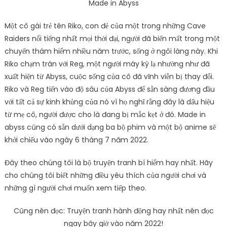
Made in Abyss
Một cô gái trẻ tên Riko, con đẻ của một trong những Cave
Raiders nổi tiếng nhất mọi thời đại, người đã biến mất trong một
chuyến thám hiểm nhiều năm trước, sống ở ngôi làng này. Khi
Riko chạm trán với Reg, một người máy kỳ lạ nhường như đã
xuất hiện từ Abyss, cuộc sống của cô đã vĩnh viễn bị thay đổi.
Riko và Reg tiến vào độ sâu của Abyss để sẵn sàng đương đầu
với tất cả sự kinh khủng của nó vì họ nghĩ rằng đây là dấu hiệu
từ mẹ cô, người được cho là đang bị mắc kẹt ở đó. Made in
abyss cũng có sẵn dưới dạng ba bộ phim và một bộ anime sẽ
khởi chiếu vào ngày 6 tháng 7 năm 2022.
Đây theo chúng tôi là bộ truyện tranh bí hiểm hay nhất. Hãy
cho chúng tôi biết những điều yêu thích của người chơi và
những gì người chơi muốn xem tiếp theo.
Cũng nên đọc: Truyện tranh hành động hay nhất nên đọc
ngay bây giờ vào năm 2022!