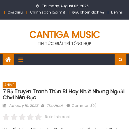
Skip
Thursday, August 06, 2026
to
Giới thiệu
Chính sách bảo mật
Điều khoản dịch vụ
Liên hệ
content
CANTIGA MUSIC
TIN TỨC GIẢI TRÍ TỔNG HỢP
ANIME
7 Bộ Truyện Tranh Thần Bí Hay Nhất Nhưng Người
Chơi Nên Đọc
Posted
Author
January 16, 2023
Thu Hoai
Comment(0)
on
Rate this post