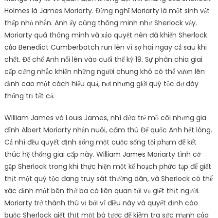
Holmes là James Moriarty. Đừng nghĩ Moriarty là một sinh vật
thấp nhỏ nhắn. Anh ấy cũng thông minh như Sherlock vậy.
Moriarty quá thông minh và xảo quyệt nên đã khiến Sherlock
của Benedict Cumberbatch run lên vì sợ hãi ngay cả sau khi
chết. Đế chế Anh nổi lên vào cuối thế kỷ 19. Sự phân chia giai
cấp cứng nhắc khiến những người chung khó có thể vươn lên
đỉnh cao một cách hiệu quả, nơi nhưng giới quý tộc dơ dáy
thống trị tất cả.
William James và Louis James, nhì đứa trẻ mồ côi nhưng gia
đình Albert Moriarty nhận nuôi, căm thù Đế quốc Anh hết lòng.
Cả nhì đều quyết định sống một cuộc sống tội phạm để kết
thúc hệ thống giai cấp này. William James Moriarty tình cờ
gặp Sherlock trong khi thực hiện một kế hoạch phức tạp để giết
thịt một quý tộc đang truy sát thường dân, và Sherlock có thể
xác định một bên thứ ba có liên quan tới vụ giết thịt người.
Moriarty trở thành thú vị bởi vì điều này và quyết định cáo
buộc Sherlock giết thịt một bá tước để kiểm tra sức mạnh của