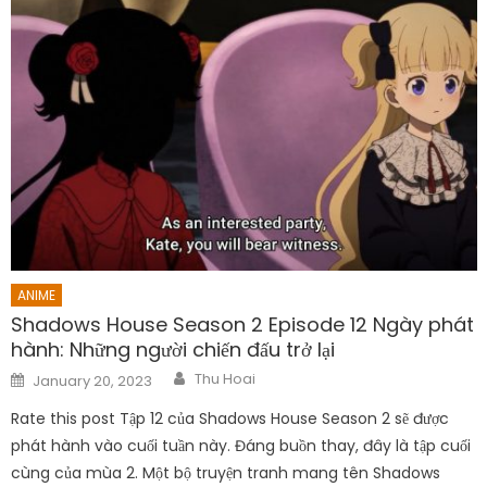
ANIME
Shadows House Season 2 Episode 12 Ngày phát
hành: Những người chiến đấu trở lại
Author
Posted
Thu Hoai
January 20, 2023
on
Rate this post Tập 12 của Shadows House Season 2 sẽ được
phát hành vào cuối tuần này. Đáng buồn thay, đây là tập cuối
cùng của mùa 2. Một bộ truyện tranh mang tên Shadows