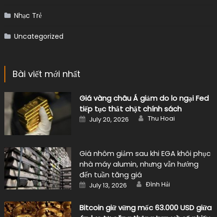
Nhạc Trẻ
Uncategorized
Bài viết mới nhất
Giá vàng châu Á giảm do lo ngại Fed
tiếp tục thắt chặt chính sách
Author
Posted
Thu Hoai
July 20, 2026
on
Giá nhôm giảm sau khi EGA khôi phục
nhà máy alumin, nhưng vẫn hướng
đến tuần tăng giá
Author
Posted
Đình Hải
July 13, 2026
on
Bitcoin giữ vững mốc 63.000 USD giữa