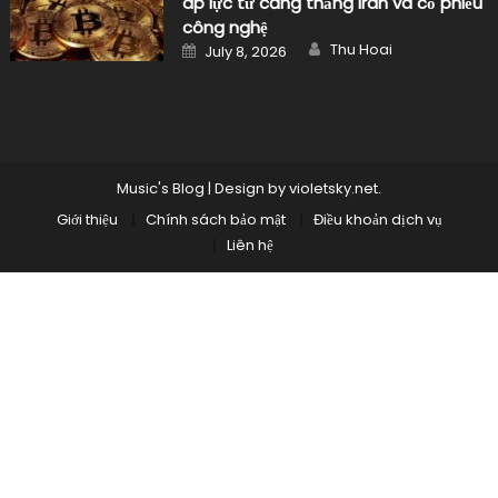
áp lực từ căng thẳng Iran và cổ phiếu
công nghệ
Author
Posted
Thu Hoai
July 8, 2026
on
Music's Blog
|
Design by
violetsky.net
.
Giới thiệu
Chính sách bảo mật
Điều khoản dịch vụ
Liên hệ