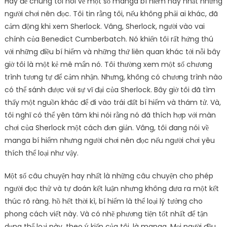
Hãy để chúng tôi nói về một số manga bí hiểm hay nhất nhưng
người chơi nên đọc. Tôi tin rằng tôi, nếu không phải ai khác, đã
cảm động khi xem Sherlock. Vâng, Sherlock, người vào vai
chính của Benedict Cumberbatch. Nó khiến tôi rất hứng thú
với những điều bí hiểm và những thứ liên quan khác tới nỗi bây
giờ tôi là một kẻ mê mẩn nó. Tôi thường xem một số chương
trình tương tự để cảm nhận. Nhưng, không có chương trình nào
có thể sánh được với sự vĩ đại của Sherlock. Bây giờ tôi đã tìm
thấy một nguồn khác để đi vào trái đất bí hiểm và thám tử. Và,
tôi nghĩ có thể yên tâm khi nói rằng nó đã thích hợp với màn
chơi của Sherlock một cách đơn giản. Vâng, tôi đang nói về
manga bí hiểm nhưng người chơi nên đọc nếu người chơi yêu
thích thể loại như vậy.
Một số câu chuyện hay nhất là những câu chuyện cho phép
người đọc thử và tự đoán kết luận nhưng không đưa ra một kết
thúc rõ ràng. hồ hết thời kì, bí hiểm là thể loại lý tưởng cho
phong cách viết này. Và có nhẽ phương tiện tốt nhất để tận
dụng thể loại này, theo ý kiến ​​của tôi, là manga. Mọi người đều