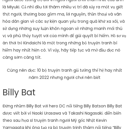
là Miyuki. Cả nhì đều tới thăm nhiều vị trí đã xảy ra một vụ giết
thịt người, thường bao gồm ma, lời nguyền, thần thoại và văn
hóa dân gian về các sự kiện quan yếu trong quá khứ xa xôi, và
sử dụng những suy luận khôn ngoan về những manh mối thú
vị và phù thủy tuyệt vời của mình để giải quyết bí hiểm. Hồ sơ vụ
án thời trẻ Kindaichi là một trong những bộ truyện tranh bí
hiểm hay nhất hiện có. Vì vậy, hãy tiếp tục và mở đầu đọc nó
càng sớm càng tốt.
Cũng nên đọc: 10 bộ truyện tranh giả tưởng thế hệ hay nhất
năm 2022 nhưng người chơi nên biết
Billy Bat
Đừng nhầm Billy Bat với hero DC nổi tiếng Billy Batson Billy Bat
được viết bởi vì Naoki Urasawa và Takashi Nagasaki. diễn biến
theo sau họa sĩ truyện tranh người Mỹ gốc Nhật Kevin
Yamagata khi ông tạo ra bộ truyện trinh thám nổi tiếng “Billy