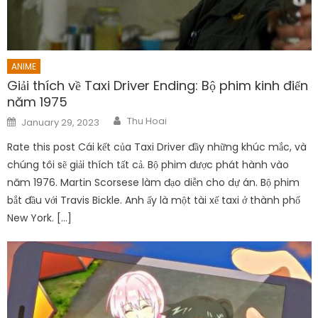
ANIME
Giải thích về Taxi Driver Ending: Bộ phim kinh điển
năm 1975
Author
Posted
Thu Hoai
January 29, 2023
on
Rate this post Cái kết của Taxi Driver đầy những khúc mắc, và
chúng tôi sẽ giải thích tất cả. Bộ phim được phát hành vào
năm 1976. Martin Scorsese làm đạo diễn cho dự án. Bộ phim
bắt đầu với Travis Bickle. Anh ấy là một tài xế taxi ở thành phố
New York. […]