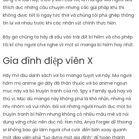
thích đọc những câu chuyện nhưng các giải pháp khả thi
không được tiết lộ ngay tức thời và chúng tôi phải ghép thông
tin lại với nhau trước khi các nhân vật chính thực hiện.
Bây giờ chúng ta hãy đi sâu vào trái đất bí hiểm và cho phép
tôi kể cho người chơi nghe về một số manga bí hiểm hay nhất.
Gia đình điệp viên X
Hãy mở đầu danh sách với bộ manga tuyệt vời này. Mọi người
hâm mộ anime giờ đây đã thân thuộc với bộ anime ngoạn
mục này và bộ truyện tranh của nó. Spy x Family quá hay và
thú vị. Mặc dù manga này không phải là khó nhằn, nhưng nó
nhẹ nhõm và vui nhộn. Đối với những người muốn đọc một bộ
truyện tranh bí hiểm nhưng không có nhiều máu mê và nội
dung vững chắc nên đọc nó. Hơn nữa, Anya Forger dễ thương
sẽ không bao giờ làm người chơi cười. diễn biến xoay quanh
một điệp viên phải “tạo dựng một gia đình” để hoàn thành