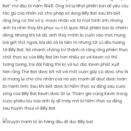
Bat” mở đầu từ năm 1949. Ông trở lại Nhật phiên bản để yêu cầu
tác giả của nhân vật cho phép sử dụng Billy Bat sau khi biết
rằng ông có thể vô ý. mượn nhân vật từ một hình ảnh nhưng
anh ta nhìn thấy khi phục vụ ở tổ quốc Nhật phiên bản bị chiếm
đóng. Nhưng khi tới đó, anh thấy mình bị cuốn vào một mạng
lưới giết thịt người, lừa dối và lời tiên tri nhưng tất cả đều hướng
tới Billy Bat. Nó nhanh chóng trở thành rõ ràng rằng phiên thực
chất thực sự của Billy Bat lớn hơn nhiều so với Kevin có thể
tưởng tượng, trải dài hàng thế kỷ và lục địa. Kevin phát xuất
hiện rằng The Bat được kết nối với một cuộn giấy cũ được cho là
sẽ mang lại cho chủ nhân của nó sức mạnh để đoạt được toàn
bộ hành tinh. Sau khi biết được bí hiểm thực sự đằng sau cuộc
sống của Billy Bat Kevin được lật lại. Tham gia cùng Kevin trong
cuộc phiêu lưu của anh ấy để mày mò bí hiểm thực sự đằng
sau huyền thoại về Billy Bat