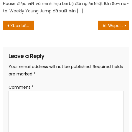
House được viết và minh họa bởi bộ đôi người Nhật Bản So-ma-
to. Weekly Young Jump đã xuất bản […]
Post
Xbox bổ sung thêm Bethesda cổ điển và Id Bangers để vượt qua trò chơi
At Wspolna Season 21 Episode 6: Ngày phát hành & Hướng dẫn phát trực tuyến
navigation
Leave a Reply
Your email address will not be published.
Required fields
are marked
*
Comment
*