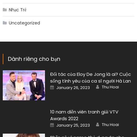
Nhạc Trẻ
Uncategorized
Dành riêng cho bạn
Đối tác của Eloy De Jong là ai? Cuộc
sống tình yêu của ca sĩ người Hà Lan
Author
Posted
Thu Hoai
January 26, 2023
on
10 nam diễn viên tranh giải VTV
Awards 2022
Author
Posted
Thu Hoai
January 25, 2023
on