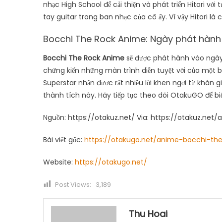
nhạc High School để cải thiện và phát triển Hitori với 
tay guitar trong ban nhạc của cô ấy. Vì vậy Hitori là c
Bocchi The Rock Anime: Ngày phát hành
Bocchi The Rock Anime
sẽ được phát hành vào ngày
chứng kiến ​​những màn trình diễn tuyệt vời của một
Superstar nhận được rất nhiều lời khen ngợi từ khán 
thành tích này. Hãy tiếp tục theo dõi OtakuGO để bi
Nguồn: https://otakuz.net/ Via: https://otakuz.net
Bài viết gốc:
https://otakugo.net/anime-bocchi-the
Website:
https://otakugo.net/
Post Views:
3,189
Thu Hoai