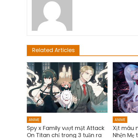
Related Articles
ANIME
ANIME
Spy x Family vượt mặt Attack
Xịt máu 
On Titan chỉ trong 3 tuần ra
Nhện Mẹ 