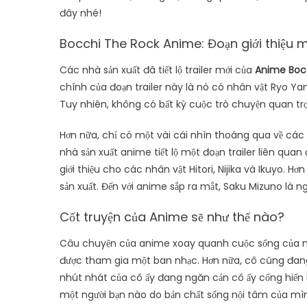
đây nhé!
Bocchi The Rock Anime: Đoạn giới thiệu m
Các nhà sản xuất đã tiết lộ trailer mới của
Anime Boc
chính của đoạn trailer này là nó có nhân vật Ryo Yam
Tuy nhiên, không có bất kỳ cuộc trò chuyện quan trọ
Hơn nữa, chỉ có một vài cái nhìn thoáng qua về các 
nhà sản xuất anime tiết lộ một đoạn trailer liên qu
giới thiệu cho các nhân vật Hitori, Nijika và Ikuyo.
sản xuất. Đến với anime sắp ra mắt, Saku Mizuno là 
Cốt truyện của Anime sẽ như thế nào?
Câu chuyện của anime xoay quanh cuộc sống của một
được tham gia một ban nhạc. Hơn nữa, cô cũng đang
nhút nhát của cô ấy đang ngăn cản cô ấy cống hiến
một người bạn nào do bản chất sống nội tâm của mì