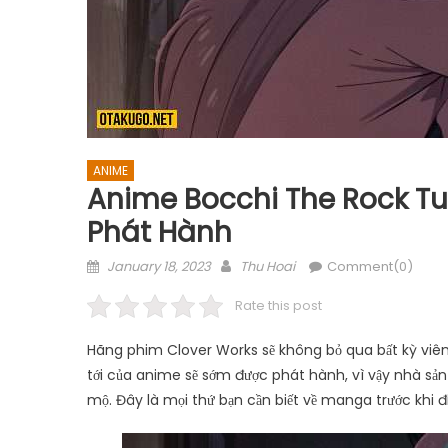
ANIME
Anime Bocchi The Rock Tu
Phát Hành
Posted
Author
January 18, 2023
Thu Hoai
Comment(0)
on
Rate this post
Hãng phim Clover Works sẽ không bỏ qua bất kỳ viê
tới của anime sẽ sớm được phát hành, vì vậy nhà sả
mộ. Đây là mọi thứ bạn cần biết về manga trước khi đ