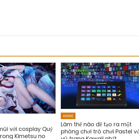
ANIME
Làm thế nào để tạo ra một
mũi với cosplay Quỷ
phòng chơi trò chơi Pastel vớ
trong Kimetsu no
vũ trang Kawaii nhất