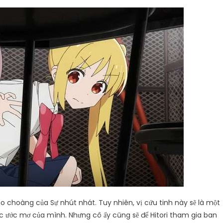
áo choàng của Sự nhút nhát. Tuy nhiên, vị cứu tinh này sẽ là một
t được ước mơ của mình. Nhưng cô ấy cũng sẽ để Hitori tham gia ban