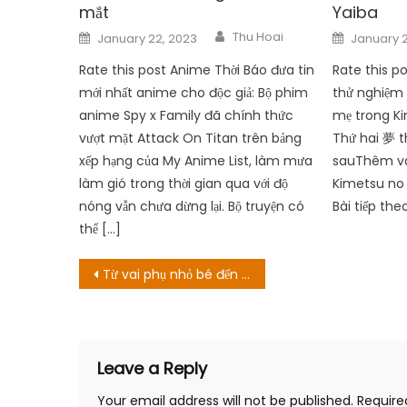
mắt
Yaiba
Author
Posted
Posted
Thu Hoai
January 22, 2023
January 
on
on
Rate this post Anime Thời Báo đưa tin
Rate this p
mới nhất anime cho độc giả: Bộ phim
thử nghiệm 
anime Spy x Family đã chính thức
mẹ trong Ki
vượt mặt Attack On Titan trên bảng
Thứ hai 夢 t
xếp hạng của My Anime List, làm mưa
sauThêm và
làm gió trong thời gian qua với độ
Kimetsu no
nóng vẫn chưa dừng lại. Bộ truyện có
Bài tiếp the
thể […]
Post
Từ vai phụ nhỏ bé đến sự nghiệp tỏa sáng
navigation
Leave a Reply
Your email address will not be published.
Require