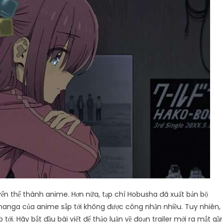
yển thể thành anime. Hơn nữa, tạp chí Hobusha đã xuất bản bộ
manga của anime sắp tới không được công nhận nhiều. Tuy nhiên,
i. Hãy bắt đầu bài viết để thảo luận về đoạn trailer mới ra mắt gầ