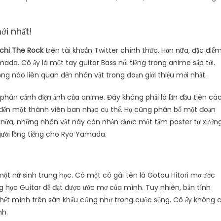
ới nhất!
chi The Rock
trên tài khoản Twitter chính thức. Hơn nữa, đặc điể
ada. Cô ấy là một tay guitar Bass nổi tiếng trong anime sắp tới.
ng nào liên quan đến nhân vật trong đoạn giới thiệu mới nhất.
phân cảnh điện ảnh của anime. Đây không phải là lần đầu tiên cá
an đến một thành viên ban nhạc cụ thể. Họ cũng phân bổ một đoạn
 Hơn nữa, những nhân vật này còn nhận được một tấm poster từ xưởn
người lồng tiếng cho Ryo Yamada.
 nữ sinh trung học. Có một cô gái tên là Gotou Hitori mơ ước
 học Guitar để đạt được ước mơ của mình. Tuy nhiên, bản tính
 hết mình trên sân khấu cũng như trong cuộc sống. Cô ấy không 
nh.