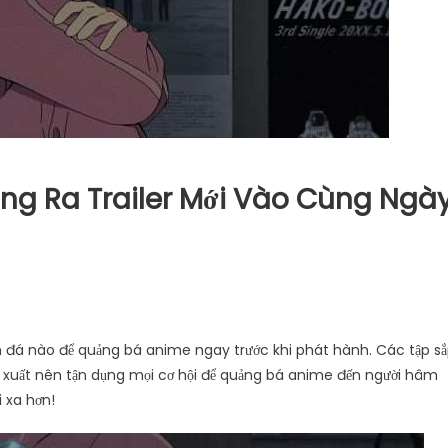
ng Ra Trailer Mới Vào Cùng Ngà
n đá nào để quảng bá anime ngay trước khi phát hành. Các tập s
n xuất nên tận dụng mọi cơ hội để quảng bá anime đến người hâm
i xa hơn!