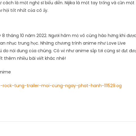
tư cách là một nghệ sĩ biểu diễn. Nijika là một tay trống và cần một
ơ hội tốt nhất của cô ấy.
 8 tháng 10 năm 2022. Người hâm mộ vô cùng hào hứng khi đượ
 ban nhạc trung học. Những chương trình anime như Love Live
giả do nội dung của chúng. Có vẻ như anime sắp tới cũng sẽ đạt đư
ết thêm nhiều bài viết khác nhé!
/anime
-rock-tung-trailer-moi-cung-ngay-phat-hanh-111529.og