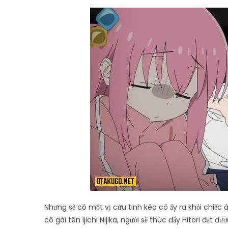
Nhưng sẽ có một vị cứu tinh kéo cô ấy ra khỏi chiếc 
cô gái tên Ijichi Nijika, người sẽ thúc đẩy Hitori đạ