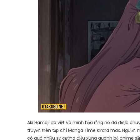
Aki Hamaji đã viết và minh họa rằng nó đã được chu
truyện trên tạp chí Manga Time Kirara max. Nguồn 
có quá nhiều sự cường điệu xung quanh bộ anime sắp tớ