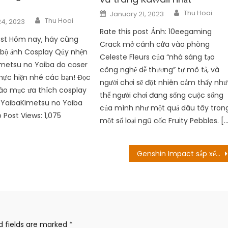
Author
Posted
Thu Hoai
January 21, 2023
Author
on
Thu Hoai
24, 2023
Rate this post Ảnh: 10eegaming
ost Hôm nay, hãy cùng
Crack mở cánh cửa vào phòng
bộ ảnh Cosplay Qủy nhện
Celeste Fleurs của “nhà sáng tạo
metsu no Yaiba do coser
công nghệ dễ thương” tự mô tả, và
hực hiện nhé các bạn! Đọc
người chơi sẽ đột nhiên cảm thấy như
o mục ưa thích cosplay
thể người chơi đang sống cuộc sống
 YaibaKimetsu no Yaiba
của mình như một quả dâu tây tron
o Post Views: 1,075
một số loại ngũ cốc Fruity Pebbles. [
Genshin Impact sắp xếp thành phim hoạt hình Nhật Bản
d fields are marked
*