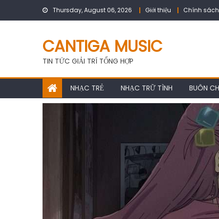
Skip
Thursday, August 06, 2026
Giới thiệu
Chính sách
to
content
CANTIGA MUSIC
TIN TỨC GIẢI TRÍ TỔNG HỢP
NHẠC TRẺ
NHẠC TRỮ TÌNH
BUÔN C