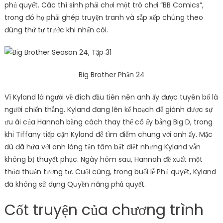
phủ quyết. Các thí sinh phải chơi một trò chơi “BB Comics”,
trong đó họ phải ghép truyện tranh và sắp xếp chúng theo
đúng thứ tự trước khi nhấn còi.
Big Brother Phần 24
Vì Kyland là người về đích đầu tiên nên anh ấy được tuyên bố là
người chiến thắng. Kyland đang lên kế hoạch để giành được sự
ưu ái của Hannah bằng cách thay thế cô ấy bằng Big D, trong
khi Tiffany tiếp cận Kyland để tìm điểm chung với anh ấy. Mặc
dù đã hứa với anh lòng tận tâm bất diệt nhưng Kyland vẫn
không bị thuyết phục. Ngày hôm sau, Hannah đề xuất một
thỏa thuận tương tự. Cuối cùng, trong buổi lễ Phủ quyết, Kyland
đã không sử dụng Quyền năng phủ quyết.
Cốt truyện của chương trình