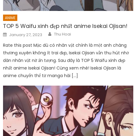
ANIME
TOP 5 Waifu xinh đẹp nhất anime Isekai Ojisan!
Author
Posted
Thu Hoai
January 27, 2023
on
Rate this post Mặc dù có nhân vật chính là một anh chàng
thường xuyên không ít trai đẹp, Isekai Ojisan vẫn thu hút nhờ
dàn nhân vật nữ ấn tượng. Sau đây là TOP 5 Waifu xinh đẹp
nhất anime Isekai Ojisan! Cùng xem nhé! Isekai Ojisan là
anime chuyển thể từ manga hài […]