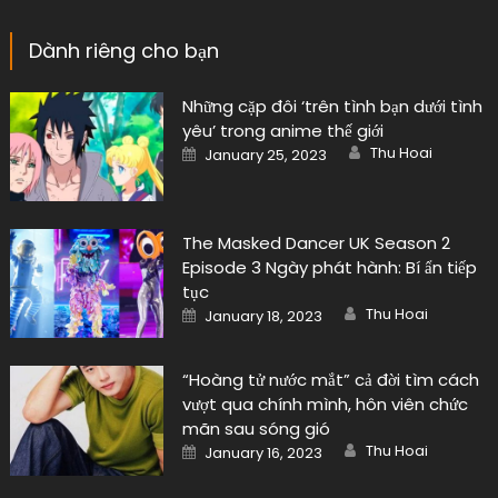
Dành riêng cho bạn
Những cặp đôi ‘trên tình bạn dưới tình
yêu’ trong anime thế giới
Author
Posted
Thu Hoai
January 25, 2023
on
The Masked Dancer UK Season 2
Episode 3 Ngày phát hành: Bí ẩn tiếp
tục
Author
Posted
Thu Hoai
January 18, 2023
on
“Hoàng tử nước mắt” cả đời tìm cách
vượt qua chính mình, hôn viên chức
mãn sau sóng gió
Author
Posted
Thu Hoai
January 16, 2023
on