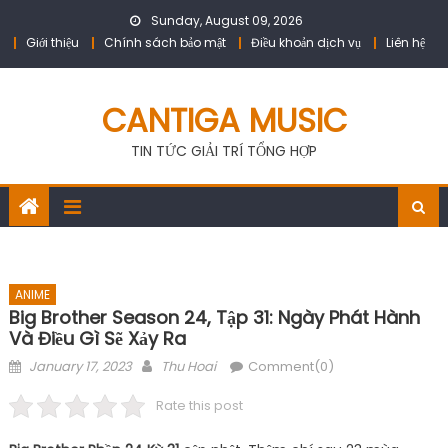
Skip
Sunday, August 09, 2026
to
Giới thiệu
Chính sách bảo mật
Điều khoản dịch vụ
Liên hệ
content
CANTIGA MUSIC
TIN TỨC GIẢI TRÍ TỔNG HỢP
ANIME
Big Brother Season 24, Tập 31: Ngày Phát Hành
Và Điều Gì Sẽ Xảy Ra
Posted
Author
January 17, 2023
Thu Hoai
Comment(0)
on
Rate this post