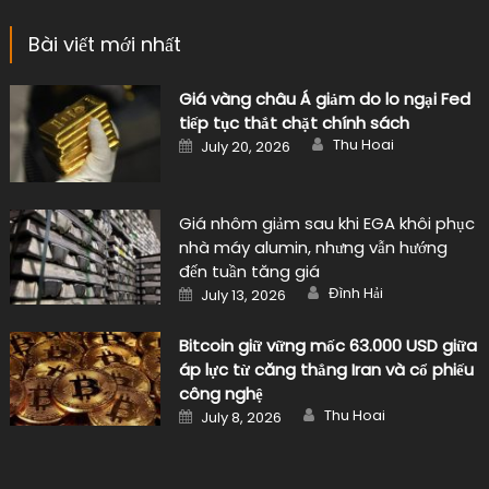
Bài viết mới nhất
Giá vàng châu Á giảm do lo ngại Fed
tiếp tục thắt chặt chính sách
Author
Posted
Thu Hoai
July 20, 2026
on
Giá nhôm giảm sau khi EGA khôi phục
nhà máy alumin, nhưng vẫn hướng
đến tuần tăng giá
Author
Posted
Đình Hải
July 13, 2026
on
Bitcoin giữ vững mốc 63.000 USD giữa
áp lực từ căng thẳng Iran và cổ phiếu
công nghệ
Author
Posted
Thu Hoai
July 8, 2026
on