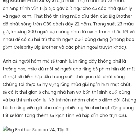
Big Brother Phần 24
Kỳ 31
cập nhật. Thậm chí sau 23 mùa,
chương trình vẫn tiếp tục gây bất ngờ cho cả các nhà quản lý
và người xem. Thật khó tin rằng mùa đầu tiên của Big Brother
đã phát sóng trên CBS cách đây 22 năm. Trong suốt 23 mùa
giải, khoảng 300 người bạn cùng nhà đã cạnh tranh khốc liệt với
nhau để có cơ hội trở thành người cuối cùng đứng (không bao
gồm Celebrity Big Brother và các phần ngoại truyện khác).
Anh cả
người hâm mộ sẽ tranh luận rằng đây không phải là
trường hợp, mặc dù một số người cho rằng bộ phim hẳn đã mất
đi một số điểm hấp dẫn trong suốt thời gian dài phát sóng.
Chúng tôi thực sự hy vọng rằng mùa giải ngắn hơn một chút,
sẽ có ít thời gian ở chung nhà hơn với bốn thí sinh cuối cùng
và ba thí sinh còn lại. Nó trở nên nhàm chán ở điểm đó! Chúng
tôi tin rằng việc giữ cho càng nhiều người chơi hoạt động càng
tốt sẽ làm tăng thêm sự kịch tính và hấp dẫn cho trận đấu.