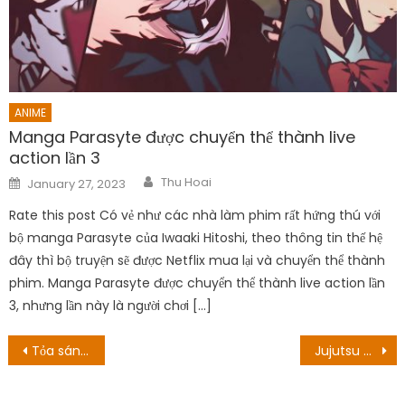
ANIME
Manga Parasyte được chuyển thể thành live
action lần 3
Author
Posted
Thu Hoai
January 27, 2023
on
Rate this post Có vẻ như các nhà làm phim rất hứng thú với
bộ manga Parasyte của Iwaaki Hitoshi, theo thông tin thế hệ
đây thì bộ truyện sẽ được Netflix mua lại và chuyển thể thành
phim. Manga Parasyte được chuyển thể thành live action lần
3, nhưng lần này là người chơi […]
Post
Tỏa sáng trên! Bakumatsu Bad Boys! Ngày sinh sản tập 6: The Chase!
Jujutsu Kaisen 0 đạt hơn 700 tỷ đồng doanh thu nhưng VA chỉ nhận được hơn 7 triệu đồng
navigation