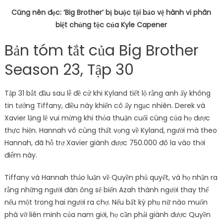
Cũng nên đọc: ‘Big Brother’ bị buộc tội bảo vệ hành vi phân
biệt chủng tộc của Kyle Capener
Bản tóm tắt của Big Brother
Season 23, Tập 30
Tập 31 bắt đầu sau lễ đề cử khi Kyland tiết lộ rằng anh ấy không
tin tưởng Tiffany, điều này khiến cô ấy ngạc nhiên. Derek và
Xavier lặng lẽ vui mừng khi thỏa thuận cuối cùng của họ được
thực hiện. Hannah vô cùng thất vọng về Kyland, người mà theo
Hannah, đã hỗ trợ Xavier giành được 750.000 đô la vào thời
điểm này.
Tiffany và Hannah thảo luận về Quyền phủ quyết, và họ nhận ra
rằng những người đàn ông sẽ biến Azah thành người thay thế
nếu một trong hai người ra chợ. Nếu bất kỳ phụ nữ nào muốn
phá vỡ liên minh của nam giới, họ cần phải giành được Quyền