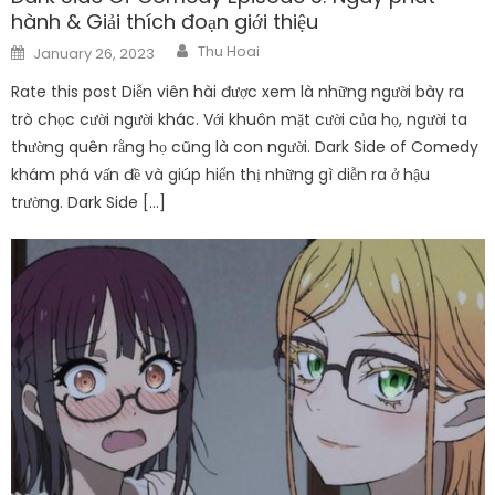
hành & Giải thích đoạn giới thiệu
Author
Posted
Thu Hoai
January 26, 2023
on
Rate this post Diễn viên hài được xem là những người bày ra
trò chọc cười người khác. Với khuôn mặt cười của họ, người ta
thường quên rằng họ cũng là con người. Dark Side of Comedy
khám phá vấn đề và giúp hiển thị những gì diễn ra ở hậu
trường. Dark Side […]