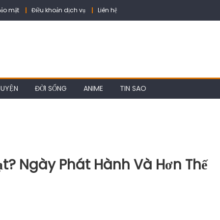
ảo mật
Điều khoản dịch vụ
Liên hệ
HUYỆN
ĐỜI SỐNG
ANIME
TIN SAO
hạt? Ngày Phát Hành Và Hơn Thế