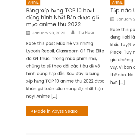
ANIME
ANIME
Bảng xếp hạng TOP 10 hoạt
Tập nào 
động hình Nhật Bản được giả
Posted
January 2
on
mạo anime thu 2022!
Rate this p
Author
Posted
Thu Hoai
January 28, 2023
on
dụng Haki l
Rate this post Mùa hè với những
khắc tuyệt 
Lycoris Recoil, Classroom Of The Elite
Piece. Tuy 
đã kết thúc. Trong mùa phim mới,
gia chương 
chúng ta sẽ theo dõi các tiêu đề vô
vậy, vì ban 
hình cùng hấp dẫn. Sau đây là bảng
thế nào. Nó
xếp hạng TOP 10 anime thu 2022 được
hạn […]
khán giả toàn cầu mong đợi nhất hiện
nay! Anime […]
Post
Made in Abyss Season 2 Episode 10 Tóm tắt và Kết thúc, Giải thích
navigation