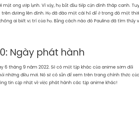
i mật ong ướp lạnh. Vì vậy, họ bắt đầu tiếp cận đỉnh tháp canh. Tu
 trên đường lên đỉnh. Họ đã đào một cái hố để ở trong đó một thời
hông ai biết vị trí của họ. Bằng cách nào đó Paulina đã tìm thấy v
 10: Ngày phát hành
gày 6 tháng 9 năm 2022. Sẽ có một tập khác của anime sớm đối
hỏi những điều mới. Nó sẽ có sẵn để xem trên trang chính thức củ
thông tin cập nhật về việc phát hành các tập anime khác!