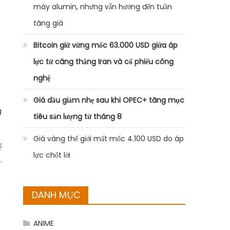
máy alumin, nhưng vẫn hướng đến tuần
tăng giá
Bitcoin giữ vững mốc 63.000 USD giữa áp
lực từ căng thẳng Iran và cổ phiếu công
nghệ
Giá dầu giảm nhẹ sau khi OPEC+ tăng mục
g
tiêu sản lượng từ tháng 8
Giá vàng thế giới mất mốc 4.100 USD do áp
ể
lực chốt lời
.
DANH MỤC
ANIME