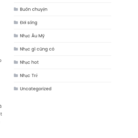
Buôn chuyện
Đời sống
Nhạc Âu Mỹ
Nhạc gì cũng có
p
Nhạc hot
Nhạc Trẻ
Uncategorized
ã
it
g