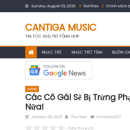
Skip
Sunday, August 09, 2026
Giới thiệu
Chính sách b
to
content
CANTIGA MUSIC
TIN TỨC GIẢI TRÍ TỔNG HỢP
NHẠC TRẺ
NHẠC TRỮ TÌNH
BUÔN C
ANIME
Các Cô Gái Sẽ Bị Trừng P
Nữa!
Posted
Author
January 20, 2023
Thu Hoai
Comment(0)
on
Rate this post