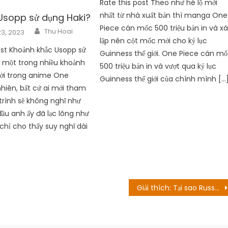
Rate this post Theo như hé lộ mới
nhất từ nhà xuất bản thì manga One
Usopp sử dụng Haki?
Piece cán mốc 500 triệu bản in và x
Author
Thu Hoai
3, 2023
lập nên cột mốc mới cho kỷ lục
ost Khoảnh khắc Usopp sử
Guinness thế giới. One Piece cán m
à một trong nhiều khoảnh
500 triệu bản in và vượt qua kỷ lục
vời trong anime One
Guinness thế giới của chính mình […
nhiên, bất cứ ai mới tham
trình sẽ không nghĩ như
đầu anh ấy đã lạc lõng như
 chỉ cho thấy suy nghĩ dài
Giải thích: Tại sao Russell được tự do?