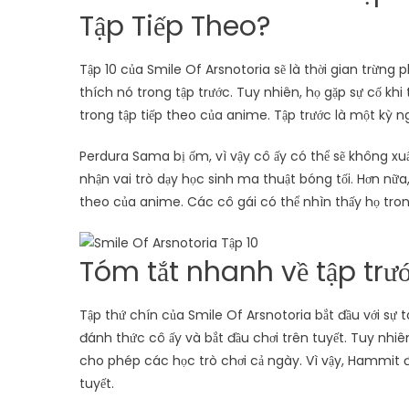
Tập Tiếp Theo?
Tập 10 của Smile Of Arsnotoria sẽ là thời gian trừng 
thích nó trong tập trước. Tuy nhiên, họ gặp sự cố khi 
trong tập tiếp theo của anime. Tập trước là một kỳ ng
Perdura Sama bị ốm, vì vậy cô ấy có thể sẽ không xu
nhận vai trò dạy học sinh ma thuật bóng tối. Hơn nữa,
theo của anime. Các cô gái có thể nhìn thấy họ trong
Tóm tắt nhanh về tập trư
Tập thứ chín của Smile Of Arsnotoria bắt đầu với sự
đánh thức cô ấy và bắt đầu chơi trên tuyết. Tuy nhi
cho phép các học trò chơi cả ngày. Vì vậy, Hammit 
tuyết.