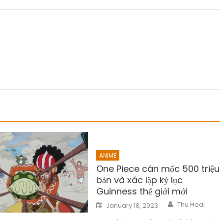
ANIME
One Piece cán mốc 500 triệu
bản và xác lập kỷ lục
Guinness thế giới mới
Author
Posted
Thu Hoai
January 18, 2023
on