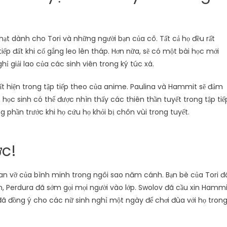
phạt dành cho Tori và những người bạn của cô. Tất cả họ đều rất
tiếp đất khi cố gắng leo lên tháp. Hơn nữa, sẽ có một bài học mới
hỉ giải lao của các sinh viên trong ký túc xá.
ất hiện trong tập tiếp theo của anime. Paulina và Hammit sẽ đảm
 học sinh có thể được nhìn thấy các thiên thần tuyết trong tập tiế
 phần trước khi họ cứu họ khỏi bị chôn vùi trong tuyết.
ớc!
 tan vỡ của bình minh trong ngôi sao năm cánh. Bạn bè của Tori đ
ên, Perdura đã sớm gọi mọi người vào lớp. Swolov đã cầu xin Hamm
đã đồng ý cho các nữ sinh nghỉ một ngày để chơi đùa với họ tron