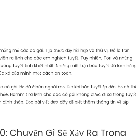
mắng mỏ các cô gái. Tập trước đầy hồi hộp và thú vị. Đó là trận
 viên ra lệnh cho các em nghịch tuyết. Tuy nhiên, Tori và những
bông tuyết tinh khiết nhất. Nhưng một trận bão tuyết đã làm hỏn
ý túc xá của mình một cách an toàn.
c cô gái. Họ đã ở bên ngoài mọi lúc khi bão tuyết ập đến. Họ có th
 khỏe. Hammit ra lệnh cho các cô gái không được đi xa trong tuyết
 đỉnh tháp. Đọc bài viết dưới đây để biết thêm thông tin về tập
10: Chuyện Gì Sẽ Xảy Ra Trong