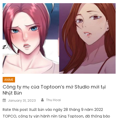
ANIME
Công ty mẹ của Toptoon’s mở Studio mới tại
Nhật Bản
Author
Posted
Thu Hoai
January 31, 2023
on
Rate this post Xuất bản vào ngày 28 tháng 9 năm 2022
TOPCO, công ty vận hành nền tảng Toptoon, đã thông báo