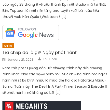
vào ngày 28 tháng 9 về việc thành lập một studio mới tại Nhật
Bản. Toptoon là một nền tảng trực tuyến xuất bản các tiểu
thuyết web Hàn Quốc (Webtoon / […]
ANIME
Tia chớp đó là gì? Ngày phát hành
Author
Posted
Thu Hoai
January 21, 2023
on
Rate this post Quảng cáo Hết chương trình này đến chương
trình khác chia tay người hâm mộ. Một chương trình mà người
hâm mộ sẽ bỏ lỡ rất nhiều là mùa thứ hai của Hataraku Maou-
Sama. Tuần này, The Devil Is A Part-Timer Season 2 Episode 11
sẽ phát hành mà không có bất […]