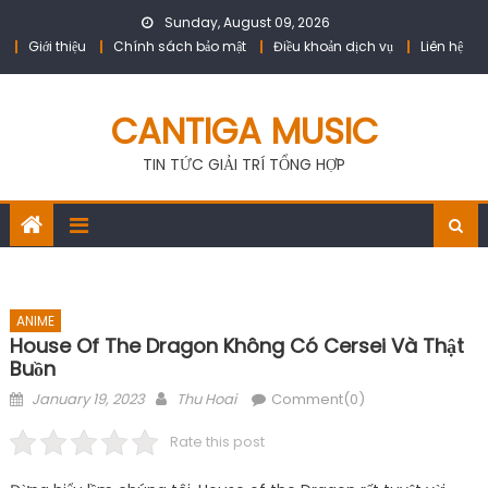
Skip
Sunday, August 09, 2026
to
Giới thiệu
Chính sách bảo mật
Điều khoản dịch vụ
Liên hệ
content
CANTIGA MUSIC
TIN TỨC GIẢI TRÍ TỔNG HỢP
ANIME
House Of The Dragon Không Có Cersei Và Thật
Buồn
Posted
Author
January 19, 2023
Thu Hoai
Comment(0)
on
Rate this post