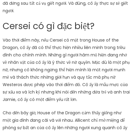
đã đứng sau tất cả vụ giết người. Và đúng, cô ấy thực sự sẽ giết
người.
Cersei có gì đặc biệt?
Vào thời điểm này, nếu Cersei có mặt trong House of the
Dragon, cô ấy đã có thể thực hiện nhiều liên minh trong triều
đình cho chính mình. Những gì người hâm mộ hiện đang nhớ
về nhân vật của cô ấy là ý thức về nữ quyền. Mặc dù là một phụ
nữ, nhưng cô không ngừng thể hiện mình là một người mạnh
mẽ và thách thức những giới hạn và quy tắc mà phụ nữ
Westeros được phép vào thời điểm đó. Cô ấy là mẫu mực của
sự xấu xa và ích kỷ nhưng khi nói đến những đứa trẻ và anh trai
Jamie, cô ấy có một điểm yếu rất lớn.
Cho đến bây giờ, House of the Dragon cảm thấy giống như
một gia đình đang cãi vã với nhau. Allicent chỉ mở miệng để
phóng sự bất an của cô ấy lên những người xung quanh cô ấy