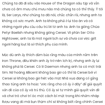
Chúng ta đã đi sâu vào House of the Dragon sáu tập và vẫn
chưa có âm mưu chủ mưu nào mà chúng ta có thể thấy. Ý tôi
là, Ser Larys, như chúng ta đã nói, chắc chắn rồi, nhưng anh ta
không có sức mạnh. Anh ta không phải ở lại tòa án và có
những người yêu cầu câu trả lời từ anh ta. Anh ta giống Chúa
Petyr Baelish nhưng không giống Cersei. Về phần Ser Otto
Hightower, anh ta là một người lịch sự và chưa coi việc giết
người hàng loạt là sở thích phụ của mình.
Mặc dù anh ấy thích đảm bảo rằng máu của mình nằm trên
Iron Throne, điều khiến anh ấy trở nên ích kỷ, nhưng anh ấy lại
không phải là Cersei. Có lẽ Daemon nhưng anh ta có một trái
tim. Nữ hoàng Allicent không bao giờ có thể là Cersei bởi vì
Cersei sẽ không bao giờ hét vào mặt Nhà vua đang cố gắng
thao túng anh ta hoặc “ước rằng cha cô ấy ở đây” để giải quyết
vấn đề của cô ấy và trả thù. Cô ấy sẽ tự mình giải quyết vấn đề
và chơi trò chơi trí óc một cách bí mật trong khi nhấm nháp
Rượu vang đỏ mà bạn thậm chí sẽ không biết rằng chính Cersei