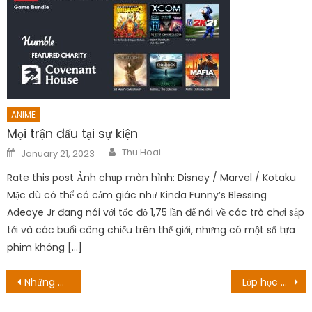
ANIME
Mọi trận đấu tại sự kiện
Author
Posted
Thu Hoai
January 21, 2023
on
Rate this post Ảnh chụp màn hình: Disney / Marvel / Kotaku
Mặc dù có thể có cảm giác như Kinda Funny’s Blessing
Adeoye Jr đang nói với tốc độ 1,75 lần để nói về các trò chơi sắp
tới và các buổi công chiếu trên thế giới, nhưng có một số tựa
phim không […]
Post
Những chiếc nhẫn của Quyền năng Tập 6 Trứng Phục sinh: Cái chết của Sauron, Đôi mắt và Truyền thống của Yêu tinh
Lớp học kín – Chương 134: Jurie và Daeho
navigation