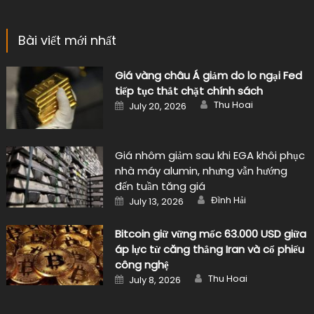
Bài viết mới nhất
Giá vàng châu Á giảm do lo ngại Fed
tiếp tục thắt chặt chính sách
Author
Posted
Thu Hoai
July 20, 2026
on
Giá nhôm giảm sau khi EGA khôi phục
nhà máy alumin, nhưng vẫn hướng
đến tuần tăng giá
Author
Posted
Đình Hải
July 13, 2026
on
Bitcoin giữ vững mốc 63.000 USD giữa
áp lực từ căng thẳng Iran và cổ phiếu
công nghệ
Author
Posted
Thu Hoai
July 8, 2026
on