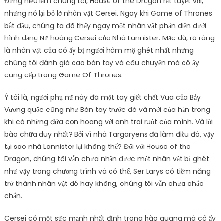
Đừng hiểu lầm chúng tôi, House of the Dragon rất tuyệt vời,
nhưng nó lại bỏ lỡ nhân vật Cersei. Ngay khi Game of Thrones
bắt đầu, chúng ta đã thấy ngay một nhân vật phản diện dưới
hình dạng Nữ hoàng Cersei của Nhà Lannister. Mặc dù, rõ ràng
là nhân vật của cô ấy bị người hâm mộ ghét nhất nhưng
chúng tôi đánh giá cao bàn tay và câu chuyện mà cô ấy
cung cấp trong Game Of Thrones.
Ý tôi là, người phụ nữ này đã một tay giết chết Vua của Bảy
Vương quốc cũng như Bàn tay trước đó và mới của hắn trong
khi có những đứa con hoang với anh trai ruột của mình. Và lời
bào chữa duy nhất? Bởi vì nhà Targaryens đã làm điều đó, vậy
tại sao nhà Lannister lại không thể? Đối với House of the
Dragon, chúng tôi vẫn chưa nhận được một nhân vật bị ghét
như vậy trong chương trình và có thể, Ser Larys có tiềm năng
trở thành nhân vật đó hay không, chúng tôi vẫn chưa chắc
chắn.
Cersei có một sức mạnh nhất định trong hào quang mà cô ấy