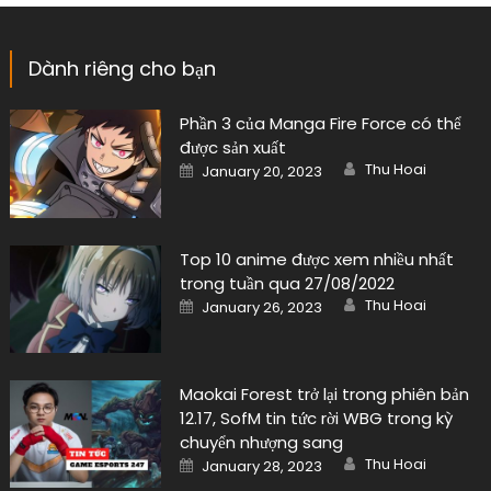
Dành riêng cho bạn
Phần 3 của Manga Fire Force có thể
được sản xuất
Author
Posted
Thu Hoai
January 20, 2023
on
Top 10 anime được xem nhiều nhất
trong tuần qua 27/08/2022
Author
Posted
Thu Hoai
January 26, 2023
on
Maokai Forest trở lại trong phiên bản
12.17, SofM tin tức rời WBG trong kỳ
chuyển nhượng sang
Author
Posted
Thu Hoai
January 28, 2023
on