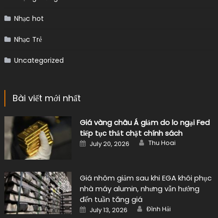
Nhạc hot
Nhạc Trẻ
Uncategorized
Bài viết mới nhất
Giá vàng châu Á giảm do lo ngại Fed
tiếp tục thắt chặt chính sách
Author
Posted
Thu Hoai
July 20, 2026
on
Giá nhôm giảm sau khi EGA khôi phục
nhà máy alumin, nhưng vẫn hướng
đến tuần tăng giá
Author
Posted
Đình Hải
July 13, 2026
on