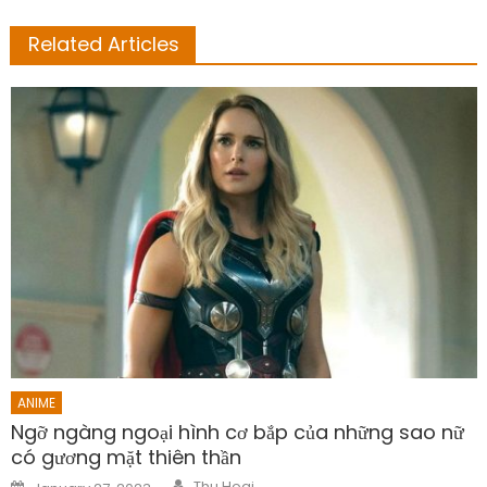
Related Articles
ANIME
Ngỡ ngàng ngoại hình cơ bắp của những sao nữ
có gương mặt thiên thần
Author
Posted
Thu Hoai