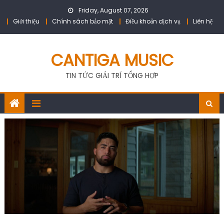
Skip
Friday, August 07, 2026
to
Giới thiệu
Chính sách bảo mật
Điều khoản dịch vụ
Liên hệ
content
CANTIGA MUSIC
TIN TỨC GIẢI TRÍ TỔNG HỢP