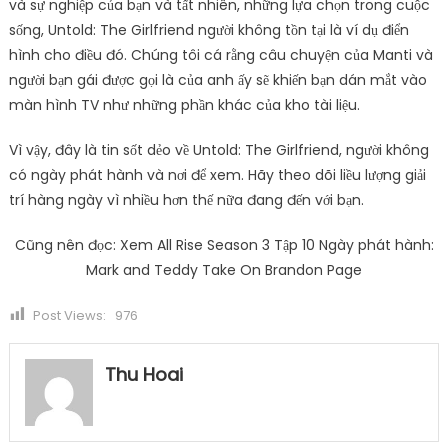
và sự nghiệp của bạn và tất nhiên, những lựa chọn trong cuộc
sống, Untold: The Girlfriend người không tồn tại là ví dụ điển
hình cho điều đó. Chúng tôi cá rằng câu chuyện của Manti và
người bạn gái được gọi là của anh ấy sẽ khiến bạn dán mắt vào
màn hình TV như những phần khác của kho tài liệu.
Vì vậy, đây là tin sốt dẻo về Untold: The Girlfriend, người không
có ngày phát hành và nơi để xem. Hãy theo dõi liều lượng giải
trí hàng ngày vì nhiều hơn thế nữa đang đến với bạn.
Cũng nên đọc: Xem All Rise Season 3 Tập 10 Ngày phát hành:
Mark and Teddy Take On Brandon Page
Post Views:
976
Thu Hoai