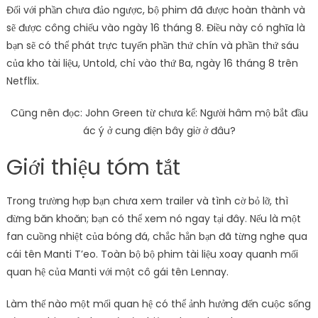
Đối với phần chưa đảo ngược, bộ phim đã được hoàn thành và
sẽ được công chiếu vào ngày 16 tháng 8. Điều này có nghĩa là
bạn sẽ có thể phát trực tuyến phần thứ chín và phần thứ sáu
của kho tài liệu, Untold, chỉ vào thứ Ba, ngày 16 tháng 8 trên
Netflix.
Cũng nên đọc: John Green từ chưa kể: Người hâm mộ bắt đầu
ác ý ở cung điện bây giờ ở đâu?
Giới thiệu tóm tắt
Trong trường hợp bạn chưa xem trailer và tình cờ bỏ lỡ, thì
đừng băn khoăn; bạn có thể xem nó ngay tại đây. Nếu là một
fan cuồng nhiệt của bóng đá, chắc hẳn bạn đã từng nghe qua
cái tên Manti T’eo. Toàn bộ bộ phim tài liệu xoay quanh mối
quan hệ của Manti với một cô gái tên Lennay.
Làm thế nào một mối quan hệ có thể ảnh hưởng đến cuộc sống