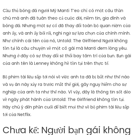
Cầu thủ bóng đá người Mỹ Manti T’eo chỉ có một câu thần
chú mà anh đã tuân theo cả cuộc đời, niềm tin, gia đình và
bóng đá. Nhưng một sự cố đã thay đổi toàn bộ quan niệm của
anh ấy, và anh ấy bối rối, nghi ngờ sự lựa chọn của chính mình.
Như chính cái tên của nó, Untold: The Girlfriend Người không
tồn tại là câu chuyện về một cô gái mà Manti đem lòng yêu.
Nhưng ở đây có sự thay đổi sẽ thổi bay tâm trí của bạn. Bạn gái
của anh tên là Lenney không hề tồn tại trên thực tế.
Bộ phim tài liệu sắp tới nói về việc anh ta đã bị bắt như thế nào
và vụ án này xảy ra trước mắt thế giới, gây nguy hiểm cho sự
nghiệp của anh ta như thế nào. Vì vậy, đây là thông tin sốt dẻo
về ngày phát hành của Untold: The Girlfriend không tồn tại.
Hãy chú ý đến phần cuối để biết mọi thứ về bộ phim tài liệu sắp
tới của Netflix.
Chưa kể: Người bạn gái không