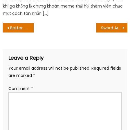
khi gã khổng lồ chứng khoán meme thải hồi thêm viên chức
một cách tàn nhẫn […]
Post
Better Call Saul Season 6 Episode 9: Ngày tạo ra & Tóm tắt
Sword Art Online sẽ có dự án kỷ niệm 10 năm
navigation
Leave a Reply
Your email address will not be published.
Required fields
are marked
*
Comment
*