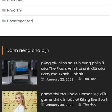
Nhạc Trẻ
Uncategorized
Dành riêng cho bạn
giảng giải cảnh sau tín dụng phần 8
của The Flash: Anh trai sinh đôi của
Barry màu xanh Cobalt
Author
Posted
Thu Hoai
January 22, 2023
on
game thủ trai Jodie Comer: Mọi điều
game thủ cần biết về Killing Eve Star!
Author
Posted
Thu Hoai
January 30, 2023
on