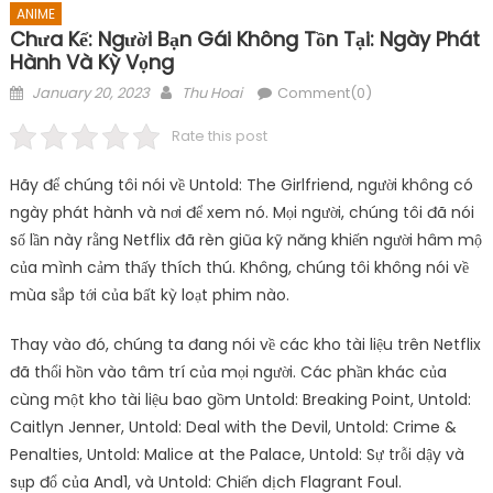
ANIME
Chưa Kể: Người Bạn Gái Không Tồn Tại: Ngày Phát
Hành Và Kỳ Vọng
Posted
Author
January 20, 2023
Thu Hoai
Comment(0)
on
Rate this post
Hãy để chúng tôi nói về Untold: The Girlfriend, người không có
ngày phát hành và nơi để xem nó. Mọi người, chúng tôi đã nói
số lần này rằng Netflix đã rèn giũa kỹ năng khiến người hâm mộ
của mình cảm thấy thích thú. Không, chúng tôi không nói về
mùa sắp tới của bất kỳ loạt phim nào.
Thay vào đó, chúng ta đang nói về các kho tài liệu trên Netflix
đã thổi hồn vào tâm trí của mọi người. Các phần khác của
cùng một kho tài liệu bao gồm Untold: Breaking Point, Untold:
Caitlyn Jenner, Untold: Deal with the Devil, Untold: Crime &
Penalties, Untold: Malice at the Palace, Untold: Sự trỗi dậy và
sụp đổ của And1, và Untold: Chiến dịch Flagrant Foul.