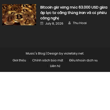
Bitcoin giữ vững mốc 63.000 USD giữa
áp lực từ căng thẳng Iran và cổ phiếu
công nghệ
Author
Posted
Thu Hoai
July 8, 2026
on
Music's Blog
|
Design by
violetsky.net
.
Giới thiệu
Chính sách bảo mật
Điều khoản dịch vụ
Liên hệ