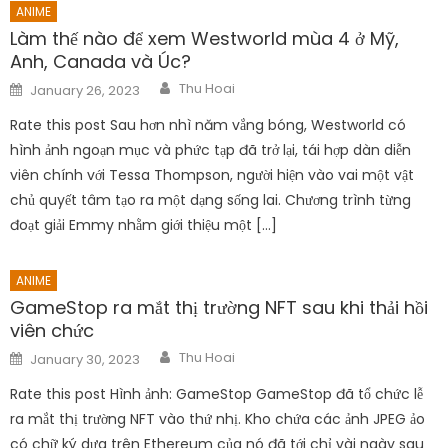
ANIME
Làm thế nào để xem Westworld mùa 4 ở Mỹ,
Anh, Canada và Úc?
Author
Posted
Thu Hoai
January 26, 2023
on
Rate this post Sau hơn nhì năm vắng bóng, Westworld có
hình ảnh ngoạn mục và phức tạp đã trở lại, tái hợp dàn diễn
viên chính với Tessa Thompson, người hiện vào vai một vật
chủ quyết tâm tạo ra một dạng sống lai. Chương trình từng
đoạt giải Emmy nhằm giới thiệu một […]
ANIME
GameStop ra mắt thị trường NFT sau khi thải hồi
viên chức
Author
Posted
Thu Hoai
January 30, 2023
on
Rate this post Hình ảnh: GameStop GameStop đã tổ chức lễ
ra mắt thị trường NFT vào thứ nhị. Kho chứa các ảnh JPEG ảo
có chữ ký dựa trên Ethereum của nó đã tới chỉ vài ngày sau