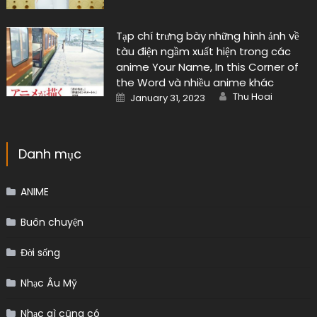
Tạp chí trưng bày những hình ảnh về
tàu điện ngầm xuất hiện trong các
anime Your Name, In this Corner of
the Word và nhiều anime khác
Author
Posted
Thu Hoai
January 31, 2023
on
Danh mục
ANIME
Buôn chuyện
Đời sống
Nhạc Âu Mỹ
Nhạc gì cũng có