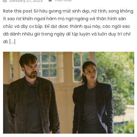
January 27, 2023
on
Rate this post Sở hữu gương mặt xinh đẹp, nữ tính, song không
ít sao nữ khiến người hâm mộ ngỡ ngàng với thân hình săn
chắc và đầy cơ bắp. Để đạt được thành quả này, các ngôi sao
đã dành nhiều giờ trong ngày để tập luyện và luôn duy trì chế
độ […]