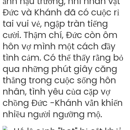
ảnh hậu trường, nhì nhân vật
Đức và Khánh đã có cuộc rỉ
tai vui vẻ, ngập tràn tiếng
cười. Thậm chí, Đức còn ôm
hôn vợ mình một cách đầy
tình cảm. Có thể thấy rằng bỏ
qua những phút giây căng
thẳng trong cuộc sống hôn
nhân, tình yêu của cặp vợ
chồng Đức -Khánh vẫn khiến
nhiều người ngưỡng mộ.