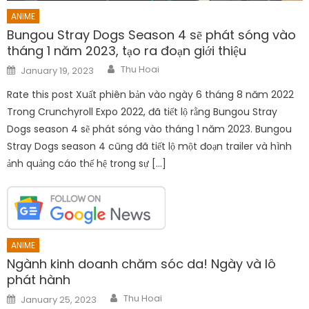
ANIME
Bungou Stray Dogs Season 4 sẽ phát sóng vào
tháng 1 năm 2023, tạo ra đoạn giới thiệu
Author
Posted
Thu Hoai
January 19, 2023
on
Rate this post Xuất phiên bản vào ngày 6 tháng 8 năm 2022
Trong Crunchyroll Expo 2022, đã tiết lộ rằng Bungou Stray
Dogs season 4 sẽ phát sóng vào tháng 1 năm 2023. Bungou
Stray Dogs season 4 cũng đã tiết lộ một đoạn trailer và hình
ảnh quảng cáo thế hệ trong sự […]
ANIME
Ngành kinh doanh chăm sóc da! Ngày và lô
phát hành
Author
Posted
Thu Hoai
January 25, 2023
on