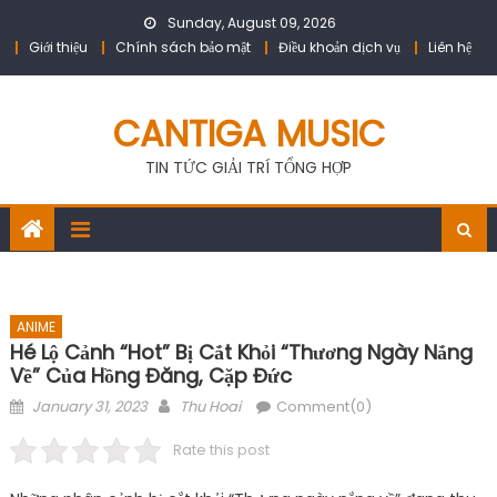
Skip
Sunday, August 09, 2026
to
Giới thiệu
Chính sách bảo mật
Điều khoản dịch vụ
Liên hệ
content
CANTIGA MUSIC
TIN TỨC GIẢI TRÍ TỔNG HỢP
ANIME
Hé Lộ Cảnh “hot” Bị Cắt Khỏi “Thương Ngày Nắng
Về” Của Hồng Đăng, Cặp Đức
Posted
Author
January 31, 2023
Thu Hoai
Comment(0)
on
Rate this post