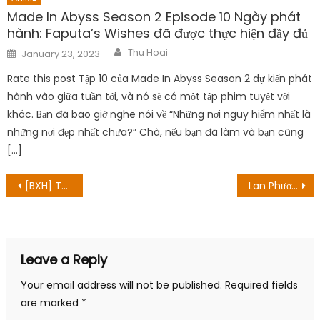
Made In Abyss Season 2 Episode 10 Ngày phát
hành: Faputa’s Wishes đã được thực hiện đầy đủ
Author
Posted
Thu Hoai
January 23, 2023
on
Rate this post Tập 10 của Made In Abyss Season 2 dự kiến ​​phát
hành vào giữa tuần tới, và nó sẽ có một tập phim tuyệt vời
khác. Bạn đã bao giờ nghe nói về “Những nơi nguy hiểm nhất là
những nơi đẹp nhất chưa?” Chà, nếu bạn đã làm và bạn cũng
[…]
Post
[BXH] Top 10 anime nổi bật nhất tuần 5 của Anime mùa Hè 2022
Lan Phương chia tay “Thương ngày nắng về”, khác lạ nhắc tới Hồng Đăng
navigation
Leave a Reply
Your email address will not be published.
Required fields
are marked
*