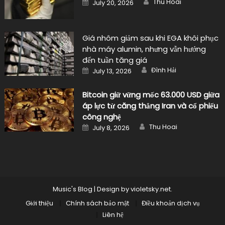
Posted
Thu Hoai
July 20, 2026
on
Giá nhôm giảm sau khi EGA khôi phục
nhà máy alumin, nhưng vẫn hướng
đến tuần tăng giá
Author
Posted
Đình Hải
July 13, 2026
on
Bitcoin giữ vững mốc 63.000 USD giữa
áp lực từ căng thẳng Iran và cổ phiếu
công nghệ
Author
Posted
Thu Hoai
July 8, 2026
on
Music's Blog
|
Design by
violetsky.net
.
Giới thiệu
Chính sách bảo mật
Điều khoản dịch vụ
Liên hệ