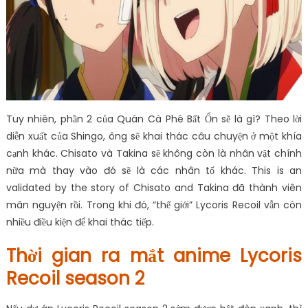
Tuy nhiên, phần 2 của Quán Cà Phê Bất Ổn sẽ là gì? Theo lời
diễn xuất của Shingo, ông sẽ khai thác câu chuyện ở một khía
cạnh khác. Chisato và Takina sẽ không còn là nhân vật chính
nữa mà thay vào đó sẽ là các nhân tố khác. This is an
validated by the story of Chisato and Takina đã thành viên
mãn nguyện rồi. Trong khi đó, “thế giới” Lycoris Recoil vẫn còn
nhiều điều kiện để khai thác tiếp.
Thời gian ra mắt anime Lycoris
Recoil season 2