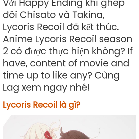
Với Happy Ending khi ghép
đôi Chisato và Takina,
Lycoris Recoil đã kết thúc.
Anime Lycoris Recoil season
2 có được thực hiện không? If
have, content of movie and
time up to like any? Cùng
Lag xem ngay nhé!
Lycoris Recoil là gì?