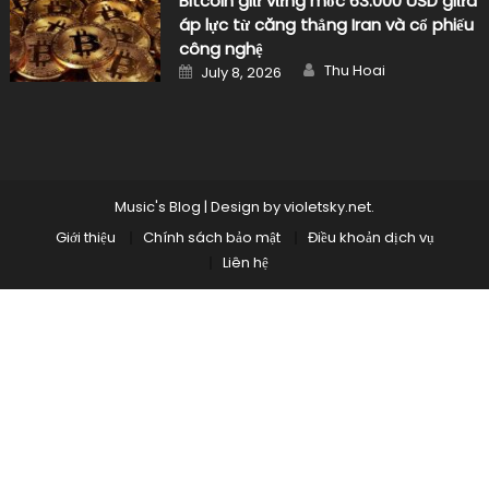
Bitcoin giữ vững mốc 63.000 USD giữa
áp lực từ căng thẳng Iran và cổ phiếu
công nghệ
Author
Posted
Thu Hoai
July 8, 2026
on
Music's Blog
|
Design by
violetsky.net
.
Giới thiệu
Chính sách bảo mật
Điều khoản dịch vụ
Liên hệ