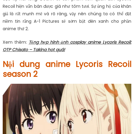
Recoil hiện vẫn bán được giá như tôm tươi. Sự ủng hộ của khán
giả là rất mạnh mẽ và rõ ràng, vậy nên chúng ta có thể đặt
niềm tin rằng A-1 Pictures sẽ sớm bật đèn xanh cho phần
anime thứ 2.
Xem thêm:
Tổng hợp hình ảnh cosplay anime Lycoris Recoil:
OTP Chisato – Takina hot quá!
Nội dung anime Lycoris Recoil
season 2