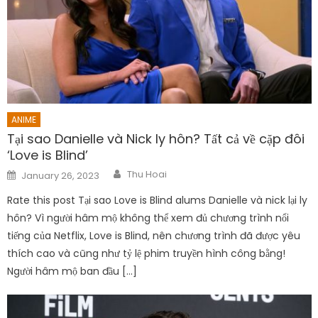
ANIME
Tại sao Danielle và Nick ly hôn? Tất cả về cặp đôi
‘Love is Blind’
Author
Posted
Thu Hoai
January 26, 2023
on
Rate this post Tại sao Love is Blind alums Danielle và nick lại ly
hôn? Vì người hâm mộ không thể xem đủ chương trình nổi
tiếng của Netflix, Love is Blind, nên chương trình đã được yêu
thích cao và cũng như tỷ lệ phim truyền hình công bằng!
Người hâm mộ ban đầu […]