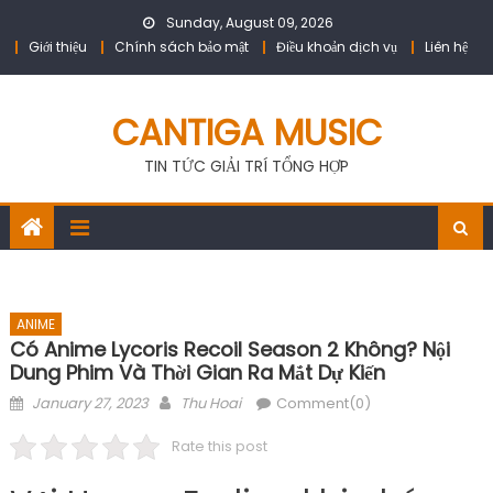
Skip
Sunday, August 09, 2026
to
Giới thiệu
Chính sách bảo mật
Điều khoản dịch vụ
Liên hệ
content
CANTIGA MUSIC
TIN TỨC GIẢI TRÍ TỔNG HỢP
ANIME
Có Anime Lycoris Recoil Season 2 Không? Nội
Dung Phim Và Thời Gian Ra Mắt Dự Kiến
Posted
Author
January 27, 2023
Thu Hoai
Comment(0)
on
Rate this post