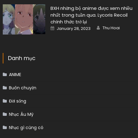
BXH những bộ anime được xem nhiều
nhất trong tuần qua. Lycoris Recoil
chính thức trở lại
Author
Posted
Thu Hoai
January 28, 2023
on
Danh mục
ANIME
Buôn chuyện
Đời sống
Nhạc Âu Mỹ
Nhạc gì cũng có