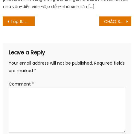
nhà văn-diễn viên-đạo diễn-nhà sinh sản […]
Post
Top 10 anime được xem nhiều nhất tuần qua 24/09/2022
CHÀO Sakura! Ngày phát triển và hơn thế nữa!
navigation
Leave a Reply
Your email address will not be published.
Required fields
are marked
*
Comment
*