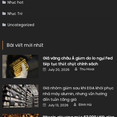
Nhạc hot
Nhạc Trẻ
Uncategorized
Bài viết mới nhất
Giá vàng châu Á giảm do lo ngại Fed
tiếp tục thắt chặt chính sách
Author
Posted
Thu Hoai
July 20, 2026
on
Giá nhôm giảm sau khi EGA khôi phục
nhà máy alumin, nhưng vẫn hướng
đến tuần tăng giá
Author
Posted
Đình Hải
July 13, 2026
on