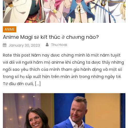
ANIME
Anime Magi sẽ kết thúc ở chương nào?
Author
Posted
Thu Hoai
January 30, 2023
on
Rate this post Năm nay được chứng minh là một năm tuyệt
vời đối với người hâm mộ anime khi chúng ta được thấy những
ngôi sao yêu thích của mình tham gia hành động và một số
trong số họ sắp xuất hiện trên màn ảnh trong những ngày tới.
Từ đầu đến cuối, […]