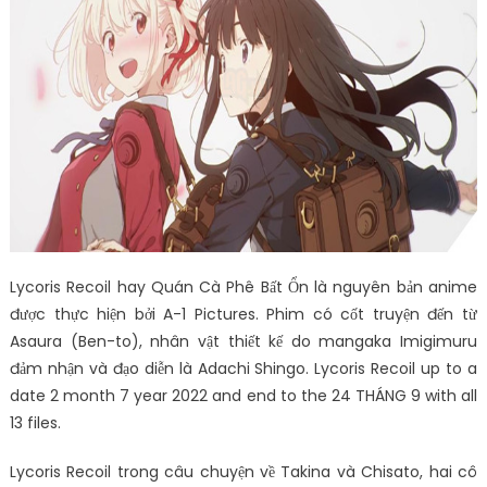
Lycoris Recoil hay Quán Cà Phê Bất Ổn là nguyên bản anime
được thực hiện bởi A-1 Pictures. Phim có cốt truyện đến từ
Asaura (Ben-to), nhân vật thiết kế do mangaka Imigimuru
đảm nhận và đạo diễn là Adachi Shingo. Lycoris Recoil up to a
date 2 month 7 year 2022 and end to the 24 THÁNG 9 with all
13 files.
Lycoris Recoil trong câu chuyện về Takina và Chisato, hai cô