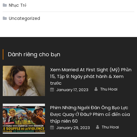
Nhạc Trẻ
Uncategorized
Dành riêng cho bạn
Xem Married At First Sight (Mỹ) Phần
15, Tập 9: Ngày phát hành & Xem
trước
Author
Posted
Thu Hoai
January 17, 2023
on
Phim Những Người Đàn Ông Bạo Lực
Được Quay Ở Đâu? Phim cổ điển của
thập niên 60
Author
Posted
Thu Hoai
January 29, 2023
on