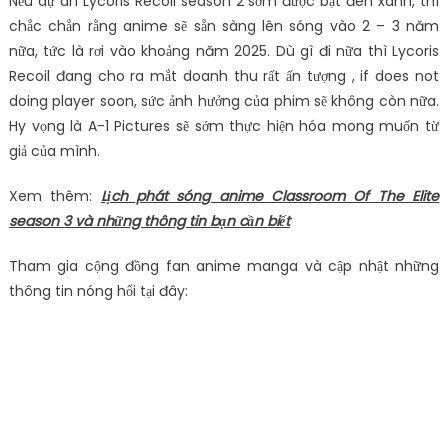
Nếu dự án Lycoris Recoil season 2 sớm được bật đèn xanh, thì
chắc chắn rằng anime sẽ sẵn sàng lên sóng vào 2 – 3 năm
nữa, tức là rơi vào khoảng năm 2025. Dù gì đi nữa thì Lycoris
Recoil đang cho ra mắt doanh thu rất ấn tượng , if does not
doing player soon, sức ảnh hưởng của phim sẽ không còn nữa.
Hy vọng là A-1 Pictures sẽ sớm thực hiện hóa mong muốn từ
giả của mình.
Xem thêm:
Lịch phát sóng anime Classroom Of The Elite
season 3 và những thông tin bạn cần biết
Tham gia cộng đồng fan anime manga và cập nhật những
thông tin nóng hổi tại đây: