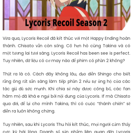
Vừa qua, Lycoris Recoil đã kết thúc với một Happy Ending hoàn
thành. Chisato vẫn còn sống. Cô hẹn hò cùng Takina và có
một tương lai tươi sáng. Lycoris Recoil has been see is perfect.
Tuy nhiên, dữ liệu có cơ may nào để phim có phần 2 không?
Thật ra là có. Cách đây không lâu, đạo diễn Shingo cho biết
rằng ông rất sẵn sàng làm tiếp phần 2 nếu sự ủng hộ của các
tác giả đủ sức mạnh. Khi chia sẻ này được công bố, các fan
hâm mộ đã khá e ngại bởi nội dung của Lycoris. If mà Chisato
qua đời, để lại cho mình Takina, thì có cuộc “thánh chiến” sẽ
diễn ra luôn không chừng.
Tuy nhiên, sau khi Lycoris Thu hồi kết thúc, mọi người cảm thấy
cực kỳ hài lòng. Doanh số sản phẩm liên quan đến Lycoris