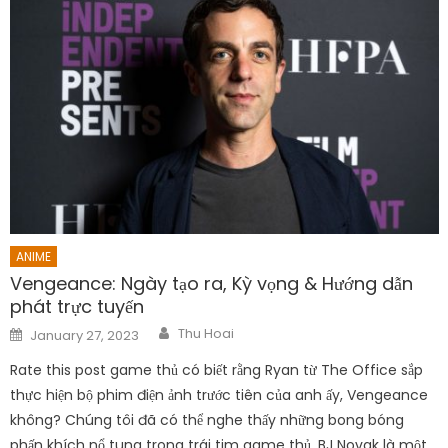
ANIME
Vengeance: Ngày tạo ra, Kỳ vọng & Hướng dẫn
phát trực tuyến
Author
Posted
Thu Hoai
January 27, 2023
on
Rate this post game thủ có biết rằng Ryan từ The Office sắp
thực hiện bộ phim điện ảnh trước tiên của anh ấy, Vengeance
không? Chúng tôi đã có thể nghe thấy những bong bóng
phấn khích nổ tung trong trái tim game thủ. BJ Novak là một