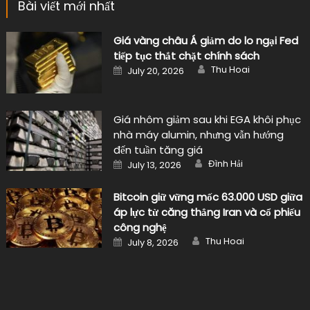
Bài viết mới nhất
Giá vàng châu Á giảm do lo ngại Fed
tiếp tục thắt chặt chính sách
Author
Posted
Thu Hoai
July 20, 2026
on
Giá nhôm giảm sau khi EGA khôi phục
nhà máy alumin, nhưng vẫn hướng
đến tuần tăng giá
Author
Posted
Đình Hải
July 13, 2026
on
Bitcoin giữ vững mốc 63.000 USD giữa
áp lực từ căng thẳng Iran và cổ phiếu
công nghệ
Author
Posted
Thu Hoai
July 8, 2026
on