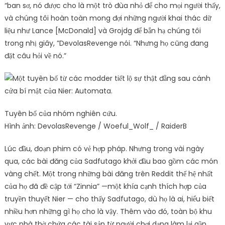
“ban sơ, nó được cho là một trò đùa nhỏ để cho mọi người thấy,
và chúng tôi hoàn toàn mong đợi những người khai thác dữ
liệu như Lance [McDonald] và Grojdg để bắn hạ chúng tôi
trong nhị giây, ”DevolasRevenge nói. “Nhưng họ cũng đang
đặt câu hỏi về nó.”
Tuyên bố của nhóm nghiên cứu.
Hình ảnh: DevolasRevenge / Woeful_Wolf_ / RaiderB
Lúc đầu, đoạn phim có vẻ hợp pháp. Nhưng trong vài ngày
qua, các bài đăng của Sadfutago khởi đầu bao gồm các món
vàng chết. Một trong những bài đăng trên Reddit thế hệ nhất
của họ đã đề cập tới “Zinnia” —một khía cạnh thích hợp của
truyền thuyết Nier — cho thấy Sadfutago, dù họ là ai, hiểu biết
nhiều hơn những gì họ cho là vậy. Thêm vào đó, toàn bộ khu
vực nhà thờ chứa các tài sản từ người chơi dạng làm lại gần