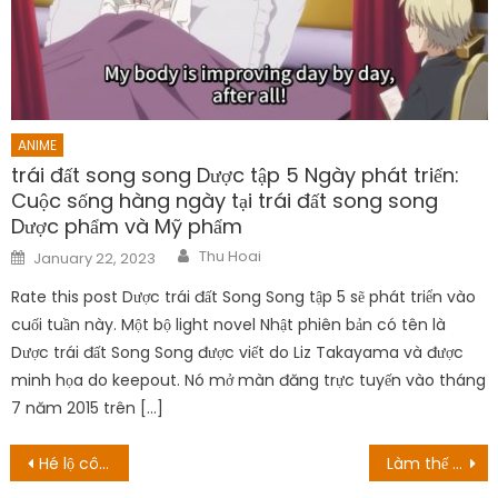
ANIME
trái đất song song Dược tập 5 Ngày phát triển:
Cuộc sống hàng ngày tại trái đất song song
Dược phẩm và Mỹ phẩm
Author
Posted
Thu Hoai
January 22, 2023
on
Rate this post Dược trái đất Song Song tập 5 sẽ phát triển vào
cuối tuần này. Một bộ light novel Nhật phiên bản có tên là
Dược trái đất Song Song được viết do Liz Takayama và được
minh họa do keepout. Nó mở màn đăng trực tuyến vào tháng
7 năm 2015 trên […]
Post
Hé lộ công chiếu ngày
Làm thế nào để xem This Is Us Season 6 trực tuyến?