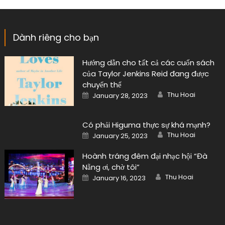
Dành riêng cho bạn
Hướng dẫn cho tất cả các cuốn sách
của Taylor Jenkins Reid đang được
chuyển thể
Author
Posted
Thu Hoai
January 28, 2023
on
Có phải Higuma thực sự khá mạnh?
Author
Posted
Thu Hoai
January 25, 2023
on
Hoành tráng đêm đại nhạc hội “Đà
Nẵng ơi, chờ tôi”
Author
Posted
Thu Hoai
January 16, 2023
on