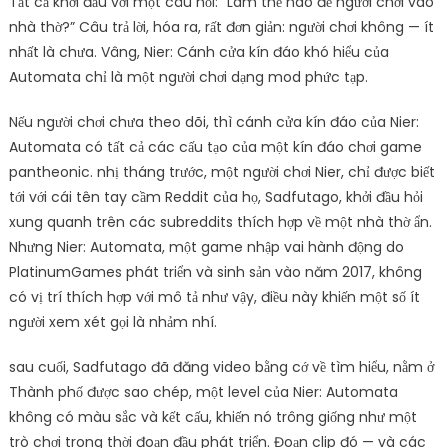
Tất cả khởi đầu với một câu hỏi: “Làm thế nào để người chơi vào
nhà thờ?” Câu trả lời, hóa ra, rất đơn giản: người chơi không — ít
nhất là chưa. Vâng, Nier: Cánh cửa kín đáo khó hiểu của
Automata chỉ là một người chơi dạng mod phức tạp.
Nếu người chơi chưa theo dõi, thì cánh cửa kín đáo của Nier:
Automata có tất cả các cấu tạo của một kín đáo chơi game
pantheonic. nhị tháng trước, một người chơi Nier, chỉ được biết
tới với cái tên tay cầm Reddit của họ, Sadfutago, khởi đầu hỏi
xung quanh trên các subreddits thích hợp về một nhà thờ ẩn.
Nhưng Nier: Automata, một game nhập vai hành động do
PlatinumGames phát triển và sinh sản vào năm 2017, không
có vị trí thích hợp với mô tả như vậy, điều này khiến một số ít
người xem xét gọi là nhảm nhí.
sau cuối, Sadfutago đã đăng video bằng cớ về tìm hiểu, nằm ở
Thành phố được sao chép, một level của Nier: Automata
không có màu sắc và kết cấu, khiến nó trông giống như một
trò chơi trong thời đoạn đầu phát triển. Đoạn clip đó — và các