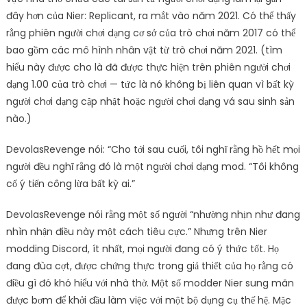
đây hơn của Nier: Replicant, ra mắt vào năm 2021. Có thể thấy
rằng phiên người chơi dạng cơ sở của trò chơi năm 2017 có thể
bao gồm các mô hình nhân vật từ trò chơi năm 2021. (tìm
hiểu này được cho là đã được thực hiện trên phiên người chơi
dạng 1.00 của trò chơi — tức là nó không bị liên quan vì bất kỳ
người chơi dạng cập nhật hoặc người chơi dạng vá sau sinh sản
nào.)
DevolasRevenge nói: “Cho tới sau cuối, tôi nghĩ rằng hồ hết mọi
người đều nghĩ rằng đó là một người chơi dạng mod. “Tôi không
cố ý tiến công lừa bất kỳ ai.”
DevolasRevenge nói rằng một số người “nhường nhịn như đang
nhìn nhận điều này một cách tiêu cực.” Nhưng trên Nier
modding Discord, ít nhất, mọi người đang có ý thức tốt. Họ
đang đùa cợt, được chứng thực trong giả thiết của họ rằng có
điều gì đó khó hiểu với nhà thờ. Một số modder Nier sung mãn
được bơm để khởi đầu làm việc với một bộ dụng cụ thế hệ. Mặc