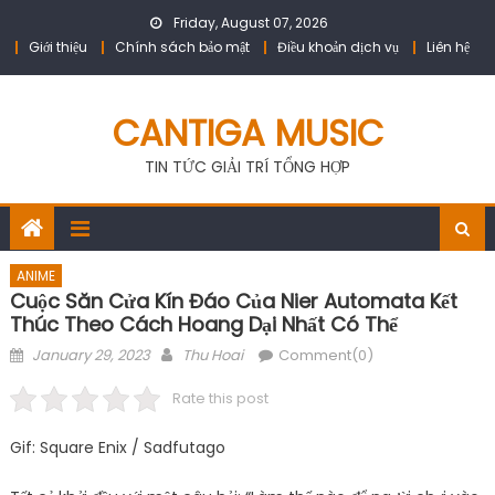
Skip
Friday, August 07, 2026
to
Giới thiệu
Chính sách bảo mật
Điều khoản dịch vụ
Liên hệ
content
CANTIGA MUSIC
TIN TỨC GIẢI TRÍ TỔNG HỢP
ANIME
Cuộc Săn Cửa Kín Đáo Của Nier Automata Kết
Thúc Theo Cách Hoang Dại Nhất Có Thể
Posted
Author
January 29, 2023
Thu Hoai
Comment(0)
on
Rate this post
Gif: Square Enix / Sadfutago