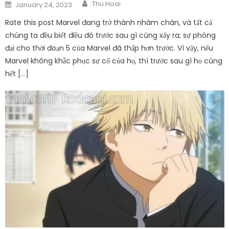
Author
Posted
Thu Hoai
January 24, 2023
on
Rate this post Marvel đang trở thành nhàm chán, và tất cả
chúng ta đều biết điều đó trước sau gì cũng xảy ra; sự phóng
đại cho thời đoạn 5 của Marvel đã thấp hơn trước. Vì vậy, nếu
Marvel không khắc phục sự cố của họ, thì trước sau gì họ cũng
hết […]