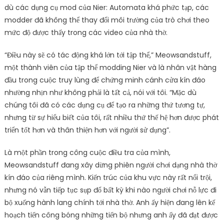
dù các dụng cụ mod của Nier: Automata khá phức tạp, các
modder đã không thể thay đổi môi trường của trò chơi theo
mức độ được thấy trong các video của nhà thờ.
“Điều này sẽ có tác động khá lớn tới tập thể,” Meowsandstuff,
một thành viên của tập thể modding Nier và là nhân vật hàng
đầu trong cuộc truy lùng để chứng minh cánh cửa kín đáo
nhường nhịn như không phải là tất cả, nói với tôi. “Mặc dù
chúng tôi đã có các dụng cụ để tạo ra những thứ tương tự,
nhưng từ sự hiểu biết của tôi, rất nhiều thứ thế hệ hơn được phát
triển tốt hơn và thân thiện hơn với người sử dụng”.
Là một phần trong công cuộc điều tra của mình,
Meowsandstuff đang xây dừng phiên người chơi dạng nhà thờ
kín đáo của riêng mình. Kiến trúc của khu vực này rất nổi trội,
nhưng nó vẫn tiếp tục sụp đổ bất kỳ khi nào người chơi nỗ lực đi
bộ xuống hành lang chính tới nhà thờ. Anh ấy hiện đang lên kế
hoạch tiến công bóng những tiến bộ nhưng anh ấy đã đạt được