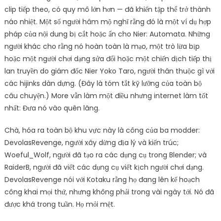
clip tiếp theo, có quy mô lớn hơn — đã khiến tập thể trở thành
náo nhiệt. Một số người hâm mộ nghĩ rằng đó là một ví dụ hợp
pháp của nội dung bị cắt hoặc ẩn cho Nier: Automata. Những
người khác cho rằng nó hoàn toàn là mạo, một trò lừa bịp
hoặc một người chơi dạng sửa đổi hoặc một chiến dịch tiếp thị
lan truyền do giám đốc Nier Yoko Taro, người thân thuộc gì với
các hijinks dàn dựng. (Đây là tóm tắt kỹ lưỡng của toàn bộ
câu chuyện.) More vẫn làm một điều nhưng internet làm tốt
nhất: Đưa nó vào quên lãng.
Chà, hóa ra toàn bộ khu vực này là công của ba modder:
DevolasRevenge, người xây dừng địa lý và kiến ​​trúc;
Woeful_Wolf, người đã tạo ra các dụng cụ trong Blender; và
RaiderB, người đã viết các dụng cụ viết kịch người chơi dạng.
DevolasRevenge nói với Kotaku rằng họ đang lên kế hoạch
công khai mọi thứ, nhưng không phải trong vài ngày tới. Nó đã
được khá trong tuần. Họ mỏi mệt.