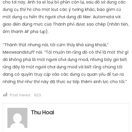
cho tới nay. Anh ta sẽ loại bỏ phần còn lại, sau đó sử dụng các
dụng cụ thế hệ cho một loạt các ý tưởng khác, bao gồm cả
một dụng cụ hiển thị người chơi dạng đồ Nier: Automata với
giao diện đúng mực của Thành phố được sao chép (nhân tiện,
âm thanh AF pha tạp).
“Thành thật nhưng nói, tôi cảm thấy khá sảng khoái,”
Meowsandstuff nói. “Tôi muốn tin rằng đó có thể là một thứ gì
đó không phải là một người chơi dạng mod, nhưng bây giờ biết
rằng đây là một người chơi dạng mod và biết rằng chúng tôi
đang có quyền truy cập vào các dụng cụ quan yếu để tạo ra
những thứ như thế này đã thực sự tiếp thêm sinh lực cho tôi.”
Post Views:
923
Thu Hoai