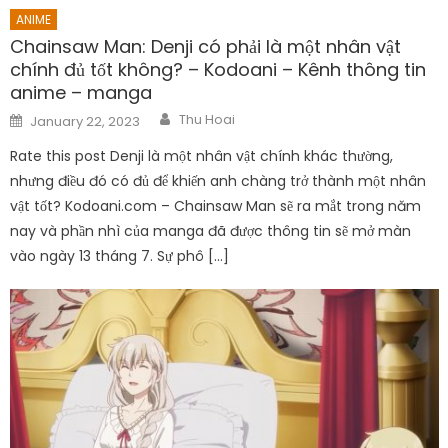
ANIME
Chainsaw Man: Denji có phải là một nhân vật
chính đủ tốt không? – Kodoani – Kênh thông tin
anime – manga
Author
Posted
Thu Hoai
January 22, 2023
on
Rate this post Denji là một nhân vật chính khác thường,
nhưng điều đó có đủ để khiến anh chàng trở thành một nhân
vật tốt? Kodoani.com – Chainsaw Man sẽ ra mắt trong năm
nay và phần nhì của manga đã được thông tin sẽ mở màn
vào ngày 13 tháng 7. Sự phô […]