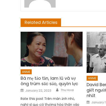
Related Articles
ANIME
Bà mẹ tảo tần, lam lũ và vợ
ANIME
ông trùm sắc sảo, quyền lực
David Ber
Author
Posted
giết người
Thu Hoai
January 22, 2023
on
nhất
Rate this post Trên màn ảnh nhỏ,
Posted
January 1
on
nghệ sĩ gạo cội thường hóa thân vào