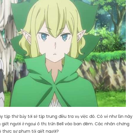
tập thứ bảy tới sẽ tập trung điều tra vụ việc đó. Có vẻ như lần này
vụ giết người ở ngoại ô thị trấn Bell vào ban đêm. Các nhân chứng
ó thực sự phạm tội giết người?