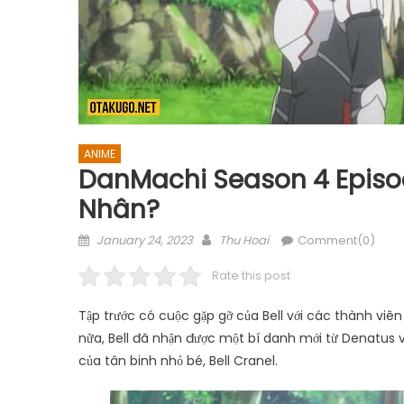
ANIME
DanMachi Season 4 Episod
Nhân?
Posted
Author
January 24, 2023
Thu Hoai
Comment(0)
on
Rate this post
Tập trước có cuộc gặp gỡ của Bell với các thành viên
nữa, Bell đã nhận được một bí danh mới từ Denatus v
của tân binh nhỏ bé, Bell Cranel.