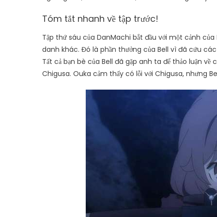
Tóm tắt nhanh về tập trước!
Tập thứ sáu của DanMachi bắt đầu với một cảnh của De
danh khác. Đó là phần thưởng của Bell vì đã cứu cá
Tất cả bạn bè của Bell đã gặp anh ta để thảo luận về
Chigusa. Ouka cảm thấy có lỗi với Chigusa, nhưng Bel