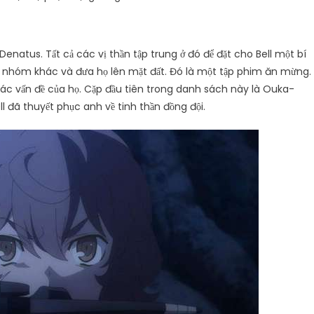
natus. Tất cả các vị thần tập trung ở đó để đặt cho Bell một bí
c nhóm khác và đưa họ lên mặt đất. Đó là một tập phim ăn mừng.
 các vấn đề của họ. Cặp đầu tiên trong danh sách này là Ouka-
l đã thuyết phục anh về tinh thần đồng đội.