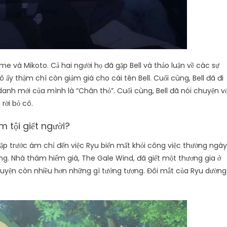
e và Mikoto. Cả hai người họ đã gặp Bell và thảo luận về các sự
 ấy thậm chí còn giảm giá cho cái tên Bell. Cuối cùng, Bell đã đi
 danh mới của mình là “Chân thỏ”. Cuối cùng, Bell đã nói chuyện vớ
rời bỏ cô.
 tội giết người?
 Tập trước ám chỉ đến việc Ryu biến mất khỏi công việc thường ngày
ng. Nhà thám hiểm già, The Gale Wind, đã giết một thương gia ở
huyện còn nhiều hơn những gì tưởng tượng. Đôi mắt của Ryu dường