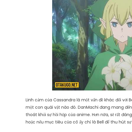
Linh cảm của Cassandra là một vấn đề khác đối với Be
một con quái vật nào đó. DanMachi đang mang đến n
thoát khỏi sự hồi hộp của anime. Hơn nữa, sẽ rất 
hoặc nếu mục tiêu của cô ấy chỉ là Bell để thu hút s