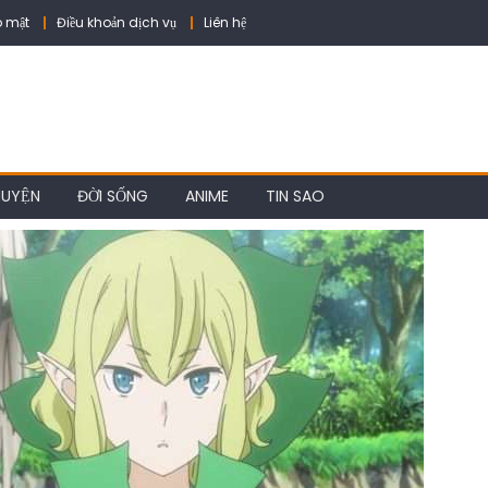
 mật
Điều khoản dịch vụ
Liên hệ
HUYỆN
ĐỜI SỐNG
ANIME
TIN SAO