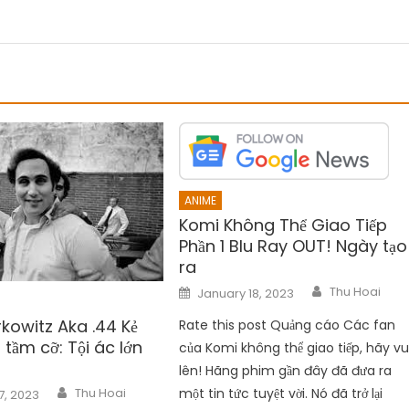
ANIME
Komi Không Thể Giao Tiếp
Phần 1 Blu Ray OUT! Ngày tạo
ra
Author
Posted
Thu Hoai
January 18, 2023
on
kowitz Aka .44 Kẻ
Rate this post Quảng cáo Các fan
 tầm cỡ: Tội ác lớn
của Komi không thể giao tiếp, hãy vu
lên! Hãng phim gần đây đã đưa ra
Author
một tin tức tuyệt vời. Nó đã trở lại
Thu Hoai
7, 2023