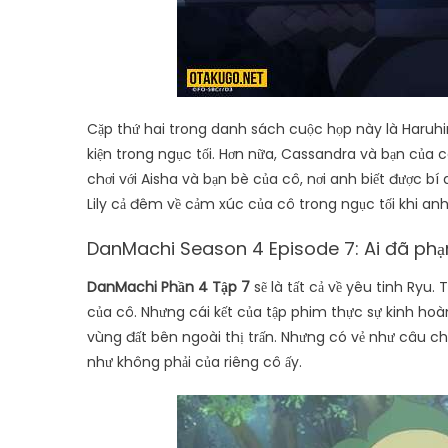
Cặp thứ hai trong danh sách cuộc họp này là Haruhim
kiện trong ngục tối. Hơn nữa, Cassandra và bạn của cô
chơi với Aisha và bạn bè của cô, nơi anh biết được bí
Lily cả đêm về cảm xúc của cô trong ngục tối khi anh 
DanMachi Season 4 Episode 7: Ai đã phạm
DanMachi Phần 4 Tập 7
sẽ là tất cả về yêu tinh Ryu.
của cô. Nhưng cái kết của tập phim thực sự kinh hoà
vùng đất bên ngoài thị trấn. Nhưng có vẻ như câu c
như không phải của riêng cô ấy.