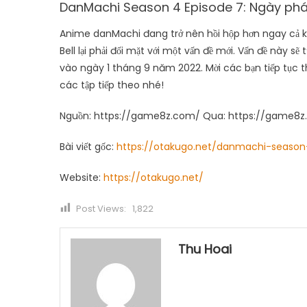
DanMachi Season 4 Episode 7: Ngày ph
Anime danMachi đang trở nên hồi hộp hơn ngay cả khi
Bell lại phải đối mặt với một vấn đề mới. Vấn đề này 
vào ngày 1 tháng 9 năm 2022. Mời các bạn tiếp tục 
các tập tiếp theo nhé!
Nguồn: https://game8z.com/ Qua: https://game8z
Bài viết gốc:
https://otakugo.net/danmachi-seaso
Website:
https://otakugo.net/
Post Views:
1,822
Thu Hoai