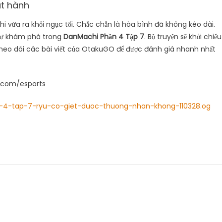
át hành
 vừa ra khỏi ngục tối. Chắc chắn là hòa bình đã không kéo dài.
sẽ tự khám phá trong
DanMachi Phần 4 Tập 7
. Bộ truyện sẽ khởi chiếu
theo dõi các bài viết của OtakuGO để được đánh giá nhanh nhất
.com/esports
n-4-tap-7-ryu-co-giet-duoc-thuong-nhan-khong-110328.og