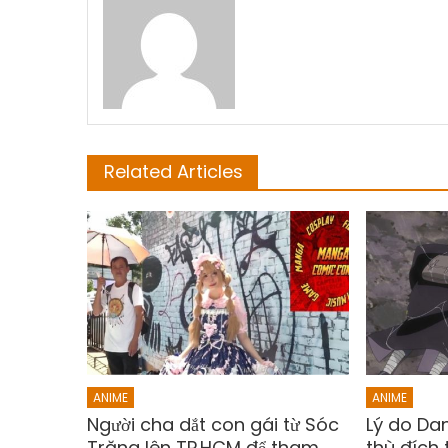
Related Articles
ANIME
ANIME
Người cha dắt con gái từ Sóc
Lý do Da
Trăng lên TP.HCM để tham
thù đích 