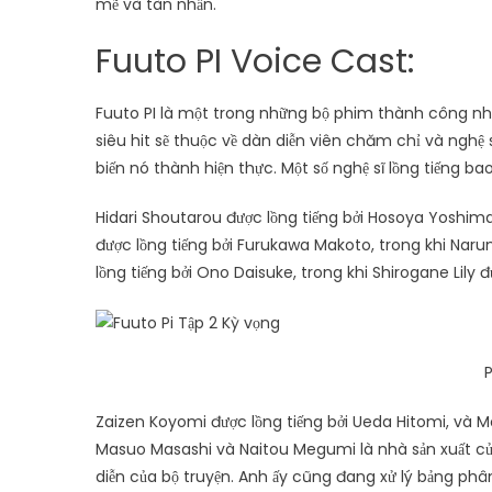
mẽ và tàn nhẫn.
Fuuto PI Voice Cast:
Fuuto PI là một trong những bộ phim thành công nhấ
siêu hit sẽ thuộc về dàn diễn viên chăm chỉ và nghệ 
biến nó thành hiện thực. Một số nghệ sĩ lồng tiếng ba
Hidari Shoutarou được lồng tiếng bởi Hosoya Yoshimas
được lồng tiếng bởi Furukawa Makoto, trong khi Naru
lồng tiếng bởi Ono Daisuke, trong khi Shirogane Lily đ
P
Zaizen Koyomi được lồng tiếng bởi Ueda Hitomi, và M
Masuo Masashi và Naitou Megumi là nhà sản xuất củ
diễn của bộ truyện. Anh ấy cũng đang xử lý bảng phâ