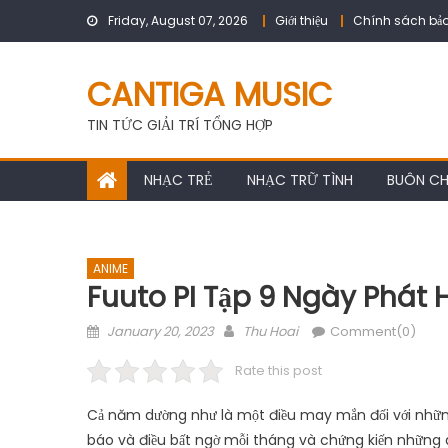
Skip
Friday, August 07, 2026
Giới thiệu
Chính sách bảo
to
content
CANTIGA MUSIC
TIN TỨC GIẢI TRÍ TỔNG HỢP
NHẠC TRẺ
NHẠC TRỮ TÌNH
BUÔN C
ANIME
Fuuto PI Tập 9 Ngày Phát
Posted
Author
January 20, 2023
Thu Hoai
Comment(0)
on
Rate this post
Cả năm dường như là một điều may mắn đối với nhữ
báo và điều bất ngờ mỗi tháng và chứng kiến ​​những