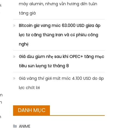
máy alumin, nhưng vẫn hướng đến tuần
.
n
tăng giá
Bitcoin giữ vững mốc 63.000 USD giữa áp
lực từ căng thẳng Iran và cổ phiếu công
nghệ
Giá dầu giảm nhẹ sau khi OPEC+ tăng mục
tiêu sản lượng từ tháng 8
Giá vàng thế giới mất mốc 4.100 USD do áp
lực chốt lời
ạm
m
DANH MỤC
n
ANIME