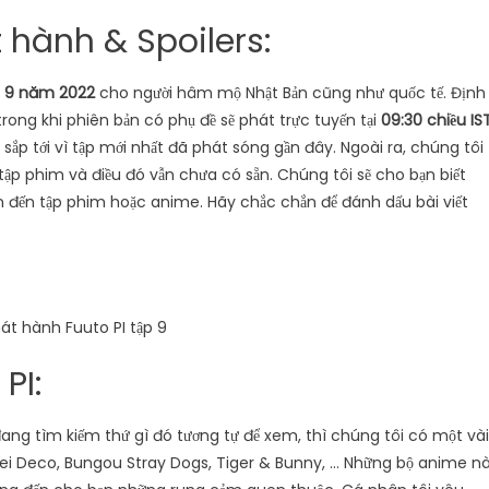
 hành & Spoilers:
g 9 năm 2022
cho người hâm mộ Nhật Bản cũng như quốc tế. Định
rong khi phiên bản có phụ đề sẽ phát trực tuyến tại
09:30 chiều IS
 sắp tới vì tập mới nhất đã phát sóng gần đây. Ngoài ra, chúng tôi
tập phim và điều đó vẫn chưa có sẵn. Chúng tôi sẽ cho bạn biết
an đến tập phim hoặc anime. Hãy chắc chắn để đánh dấu bài viết
át hành Fuuto PI tập 9
PI:
ang tìm kiếm thứ gì đó tương tự để xem, thì chúng tôi có một vài
ei Deco, Bungou Stray Dogs, Tiger & Bunny, … Những bộ anime n