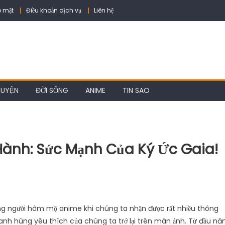
 mật
Điều khoản dịch vụ
Liên hệ
HUYỆN
ĐỜI SỐNG
ANIME
TIN SAO
 Hành: Sức Mạnh Của Ký Ức Gaia!
ng người hâm mộ anime khi chúng ta nhận được rất nhiều thông
 anh hùng yêu thích của chúng ta trở lại trên màn ảnh. Từ đầu n