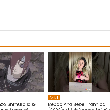
ANIME
nzo Shimura là kẻ
Bebop And Bebe Tranh cãi
thực trong câu
(2022): Mọi thứ game thủ cầ