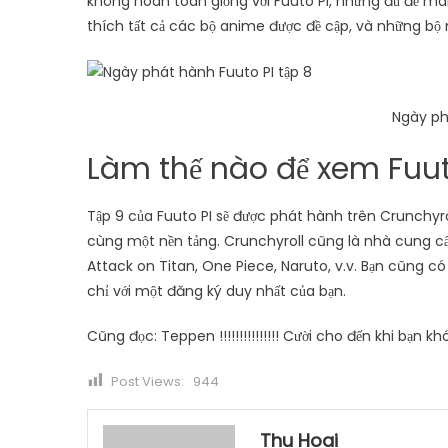
không hoàn toàn giống với Fuuto PI, nhưng đủ để m
thích tất cả các bộ anime được đề cập, và những bộ n
Ngày ph
Làm thế nào để xem Fuuto
Tập 9 của Fuuto PI sẽ được phát hành trên Crunchyrol
cùng một nền tảng. Crunchyroll cũng là nhà cung cấ
Attack on Titan, One Piece, Naruto, v.v. Bạn cũng 
chỉ với một đăng ký duy nhất của bạn.
Cũng đọc: Teppen !!!!!!!!!!!!!!! Cười cho đến khi bạn 
Post Views:
944
Thu Hoai