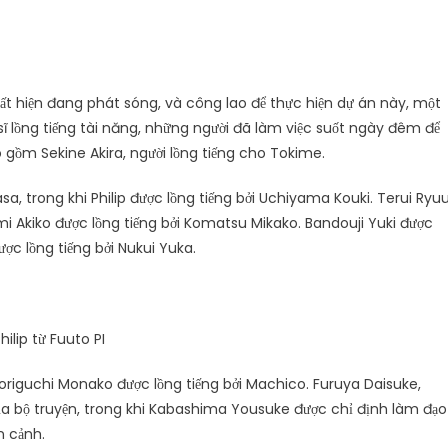
t hiện đang phát sóng, và công lao để thực hiện dự án này, một
sĩ lồng tiếng tài năng, những người đã làm việc suốt ngày đêm để
o gồm Sekine Akira, người lồng tiếng cho Tokime.
a, trong khi Philip được lồng tiếng bởi Uchiyama Kouki. Terui Ryu
mi Akiko được lồng tiếng bởi Komatsu Mikako. Bandouji Yuki được
ược lồng tiếng bởi Nukui Yuka.
hilip từ Fuuto PI
origuchi Monako được lồng tiếng bởi Machico. Furuya Daisuke,
a bộ truyện, trong khi Kabashima Yousuke được chỉ định làm đạo
n cảnh.