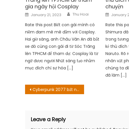
gia ngày hội Cosplay
chuyện
Author
Posted
Posted
Thu Hoai
January 21, 2023
January 2
on
on
Rate this post Biết con gái mình có
Rate this p
niềm đam mê mê đắm với Cosplay.
Shimura đã t
Hai giờ sáng, anh Châu Văn An đã bắt
trong tương 
xe đò cùng con gái đi từ Sóc Trăng
kẻ thù đích
lên TPHCM để tham dự. Cosplay là từ
Naruto. Rõ 
ngữ được người Nhật sáng tạo nhằm
nhân vật ph
mục đích chỉ sự hóa […]
chúng ta đều
đã làm […]
Post
Cyberpunk 2077 bất ngờ hồi sinh vật phẩm nhờ tác phẩm Anime Edgerunners
navigation
Leave a Reply