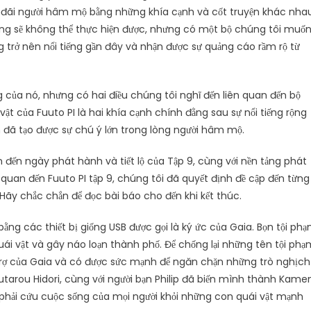
êu đãi người hâm mộ bằng những khía cạnh và cốt truyện khác nhau
húng sẽ không thể thực hiện được, nhưng có một bộ chúng tôi muố
ng trở nên nổi tiếng gần đây và nhận được sự quảng cáo rầm rộ từ
g của nó, nhưng có hai điều chúng tôi nghĩ đến liên quan đến bộ
t của Fuuto PI là hai khía cạnh chính đằng sau sự nổi tiếng rộng
ện đã tạo được sự chú ý lớn trong lòng người hâm mộ.
 đến ngày phát hành và tiết lộ của Tập 9, cùng với nền tảng phát
ên quan đến Fuuto PI tập 9, chúng tôi đã quyết định đề cập đến từng
 Hãy chắc chắn để đọc bài báo cho đến khi kết thúc.
bằng các thiết bị giống USB được gọi là ký ức của Gaia. Bọn tội ph
ái vật và gây náo loạn thành phố. Để chống lại những tên tội phạ
rợ của Gaia và có được sức mạnh để ngăn chặn những trò nghịch
tarou Hidori, cùng với người bạn Philip đã biến mình thành Kame
 phải cứu cuộc sống của mọi người khỏi những con quái vật mạnh