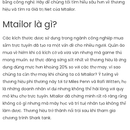
bằng công nghệ. Hãy để chúng tôi tìm hiểu sâu hơn về thương
hiệu và tìm ra Giá trị Net của Mtailor.
Mtailor là gì?
Các kích thước được sử dụng trong ngành công nghiệp mua
sắm trực tuyến đã tạo ra một vấn đề cho nhiều người. Quần áo
mua về hiếm khi có kích cỡ và vừa vặn nhưng mà game thủ
mong muốn. sự thực đáng sửng sốt nhất về thương hiệu là ứng
dụng đúng mực hơn khoảng 20% ​​so với các thợ may. vì sao
chúng ta cần thợ may khi chúng ta có Mtailor? Ý tưởng về
thương hiệu phi thường này tới từ Miles Penn và Rafi Witten, họ
là những doanh nhân vĩ đại nhưng không thể hài lòng với quy
mô khu chợ trực tuyến. Mtailor đã chứng minh rất rõ ràng rằng
không có gì nhưng mà máy học và trí tuệ nhân tạo không thể
làm được. Thương hiệu trở thành nổi trội sau khi tham gia
chương trình Shark tank.