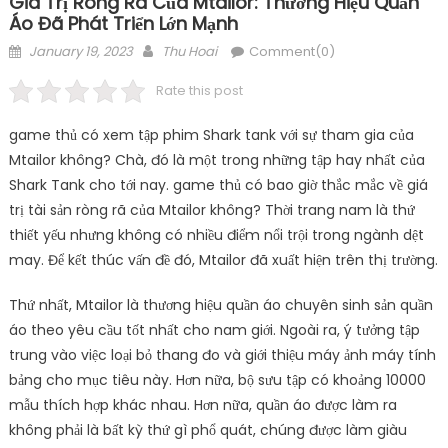
Giá Trị Ròng Rã Của Mtailor: Thương Hiệu Quần
Áo Đã Phát Triển Lớn Mạnh
Posted
Author
January 19, 2023
Thu Hoai
Comment(0)
on
Rate this post
game thủ có xem tập phim Shark tank với sự tham gia của
Mtailor không? Chà, đó là một trong những tập hay nhất của
Shark Tank cho tới nay. game thủ có bao giờ thắc mắc về giá
trị tài sản ròng rã của Mtailor không? Thời trang nam là thứ
thiết yếu nhưng không có nhiều điểm nổi trội trong ngành dệt
may. Để kết thúc vấn đề đó, Mtailor đã xuất hiện trên thị trường.
Thứ nhất, Mtailor là thương hiệu quần áo chuyên sinh sản quần
áo theo yêu cầu tốt nhất cho nam giới. Ngoài ra, ý tưởng tập
trung vào việc loại bỏ thang đo và giới thiệu máy ảnh máy tính
bảng cho mục tiêu này. Hơn nữa, bộ sưu tập có khoảng 10000
mẫu thích hợp khác nhau. Hơn nữa, quần áo được làm ra
không phải là bất kỳ thứ gì phổ quát, chúng được làm giàu