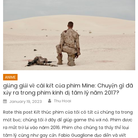
ANIME
giảng giải về cái kết của phim Mine: Chuyện gì đã
xảy ra trong phim kinh dị tâm lý năm 2017?
Author
Posted
Thu Hoai
January 19, 2023
on
Rate this post Kết thúc phim của tôi có tất cả chúng ta trong
một bọc; chúng tôi ở đây để giúp game thủ với nó. Phim được
ra mắt trở lại vào năm 2016. Phim cho chúng ta thấy thể loại
tâm lý cũng như gay cấn. Fabio Guaglione đạo diễn và viết