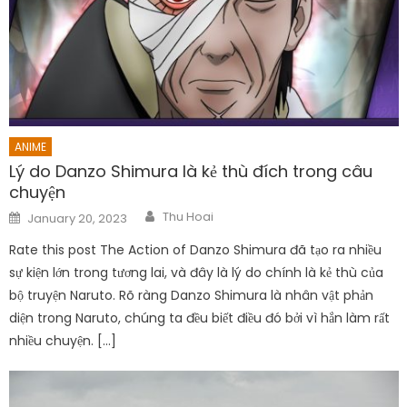
ANIME
Lý do Danzo Shimura là kẻ thù đích trong câu
chuyện
Author
Posted
Thu Hoai
January 20, 2023
on
Rate this post The Action of Danzo Shimura đã tạo ra nhiều
sự kiện lớn trong tương lai, và đây là lý do chính là kẻ thù của
bộ truyện Naruto. Rõ ràng Danzo Shimura là nhân vật phản
diện trong Naruto, chúng ta đều biết điều đó bởi vì hắn làm rất
nhiều chuyện. […]