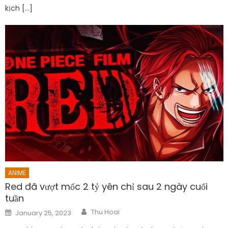
kịch […]
ANIME
Red đã vượt mốc 2 tỷ yên chỉ sau 2 ngày cuối
tuần
Author
Posted
Thu Hoai
January 25, 2023
on