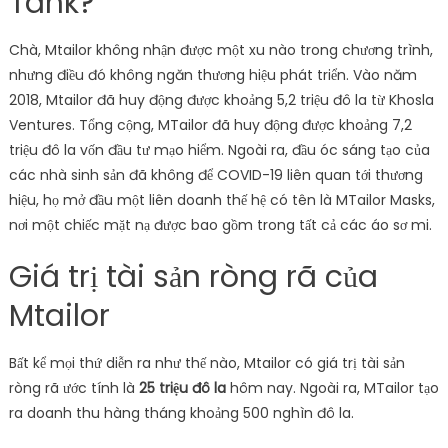
Tank?
Chà, Mtailor không nhận được một xu nào trong chương trình,
nhưng điều đó không ngăn thương hiệu phát triển. Vào năm
2018, Mtailor đã huy động được khoảng 5,2 triệu đô la từ Khosla
Ventures. Tổng cộng, MTailor đã huy động được khoảng 7,2
triệu đô la vốn đầu tư mạo hiểm. Ngoài ra, đầu óc sáng tạo của
các nhà sinh sản đã không để COVID-19 liên quan tới thương
hiệu, họ mở đầu một liên doanh thế hệ có tên là MTailor Masks,
nơi một chiếc mặt nạ được bao gồm trong tất cả các áo sơ mi.
Giá trị tài sản ròng rã của
Mtailor
Bất kể mọi thứ diễn ra như thế nào, Mtailor có giá trị tài sản
ròng rã ước tính là
25 triệu đô la
hôm nay. Ngoài ra, MTailor tạo
ra doanh thu hàng tháng khoảng 500 nghìn đô la.