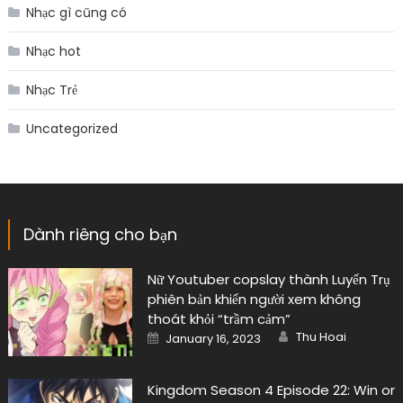
Nhạc gì cũng có
Nhạc hot
Nhạc Trẻ
Uncategorized
Dành riêng cho bạn
Nữ Youtuber copslay thành Luyến Trụ
phiên bản khiến người xem không
thoát khỏi “trầm cảm”
Author
Posted
Thu Hoai
January 16, 2023
on
Kingdom Season 4 Episode 22: Win or