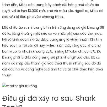
trình diễn, Miles còn trưng bày cách đặt hàng một chiếc áo
tuyệt vời từ hơn 10.000 mẫu mã và màu sắc. Ngoài ra, Miles đã
đưa yếu tố tiêu pha vào chương trình.
Một chiếc áo sơ mi trung bình trên ứng dụng có giá khoảng 69
đô la, bằng khoảng một nửa so với mức phí của các thợ may.
Nội bộ kinh doanh khác được cung ứng là về lợi nhuận. Khi tìm
hiểu sâu hơn về vấn đề này, Miles nhận thấy rằng các khu chợ
bán lẻ có lợi nhuận khoảng 25%, nhưng MTailor chỉ có 15%. Đó
không phải là điều đáng sửng sốt phải không? Lúc đầu, tất cả
năm cá mập đều tham gia vào thỏa thuận nhưng sau đó đã
đặt câu hỏi về công nghệ của anh ta và từ chối thực hiện thỏa
thuận.
Điều gì đã xảy ra sau Shark