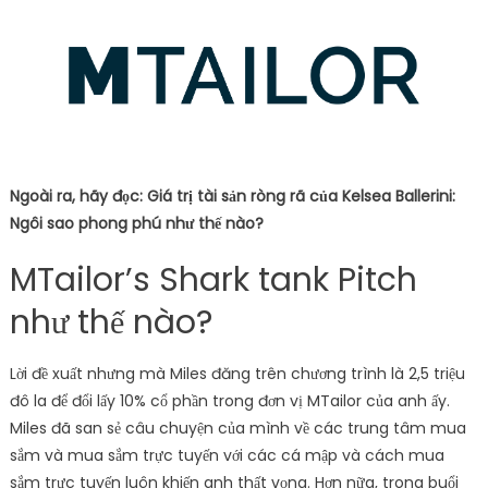
Ngoài ra, hãy đọc: Giá trị tài sản ròng rã của Kelsea Ballerini:
Ngôi sao phong phú như thế nào?
MTailor’s Shark tank Pitch
như thế nào?
Lời đề xuất nhưng mà Miles đăng trên chương trình là 2,5 triệu
đô la để đổi lấy 10% cổ phần trong đơn vị MTailor của anh ấy.
Miles đã san sẻ câu chuyện của mình về các trung tâm mua
sắm và mua sắm trực tuyến với các cá mập và cách mua
sắm trực tuyến luôn khiến anh thất vọng. Hơn nữa, trong buổi