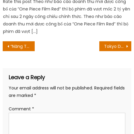
Rate this post Theo như báo cáo doanh thu mới được công
bố của “One Piece Film Red” thì bộ phim đã vượt mốc 2 tỷ yên
chỉ sau 2 ngày công chiếu chính thức. Theo như báo cáo
doanh thu mới được công bố của “One Piece Film Red” thì bộ
phim đã vượt […]
Post
“Nàng Tấm” Lê Chi Na gọi NS Ngân Quỳnh là má
Tokyo Demon Bride Story Chương 6 Ngày phát hành: Boy And A Demon Girl!
navigation
Leave a Reply
Your email address will not be published.
Required fields
are marked
*
Comment
*