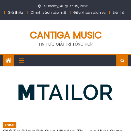
Skip
Sunday, August 09, 2026
to
Giới thiệu
Chính sách bảo mật
Điều khoản dịch vụ
Liên hệ
content
CANTIGA MUSIC
TIN TỨC GIẢI TRÍ TỔNG HỢP
ANIME