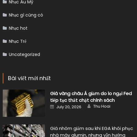
Nhạc Âu Mỹ
Nhạc gì cũng có
Nhạc hot
Nhạc Trẻ
Uncategorized
Bài viết mới nhất
Giá vàng châu Á giảm do lo ngại Fed
tiếp tục thắt chặt chính sách
Author
Posted
Thu Hoai
July 20, 2026
on
Giá nhôm giảm sau khi EGA khôi phục
nhà máy alumin, nhưng vẫn hướng