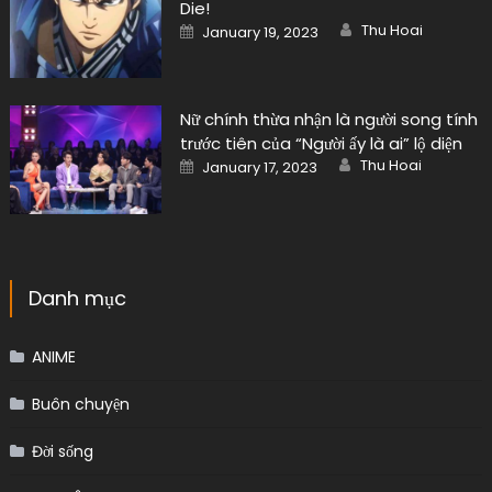
Die!
Author
Posted
Thu Hoai
January 19, 2023
on
Nữ chính thừa nhận là người song tính
trước tiên của “Người ấy là ai” lộ diện
Author
Posted
Thu Hoai
January 17, 2023
on
Danh mục
ANIME
Buôn chuyện
Đời sống