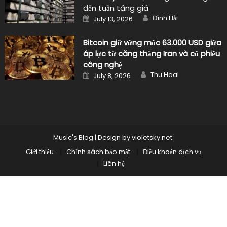
đến tuần tăng giá
Author
Posted
Đình Hải
July 13, 2026
on
Bitcoin giữ vững mốc 63.000 USD giữa
áp lực từ căng thẳng Iran và cổ phiếu
công nghệ
Author
Posted
Thu Hoai
July 8, 2026
on
Music's Blog
|
Design by
violetsky.net
.
Giới thiệu
Chính sách bảo mật
Điều khoản dịch vụ
Liên hệ