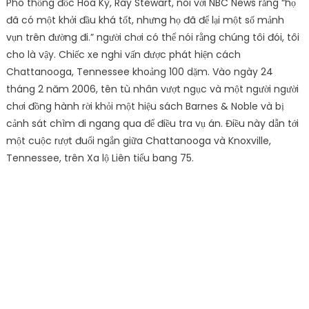
Phó thống đốc Hoa Kỳ, Ray Stewart, nói với NBC News rằng “họ
đã có một khởi đầu khá tốt, nhưng họ đã để lại một số mảnh
vụn trên đường đi.” người chơi có thể nói rằng chúng tôi đói, tôi
cho là vậy. Chiếc xe nghi vấn được phát hiện cách
Chattanooga, Tennessee khoảng 100 dặm. Vào ngày 24
tháng 2 năm 2006, tên tù nhân vượt ngục và một người người
chơi đồng hành rời khỏi một hiệu sách Barnes & Noble và bị
cảnh sát chìm đi ngang qua để điều tra vụ án. Điều này dẫn tới
một cuộc rượt đuổi ngắn giữa Chattanooga và Knoxville,
Tennessee, trên Xa lộ Liên tiểu bang 75.