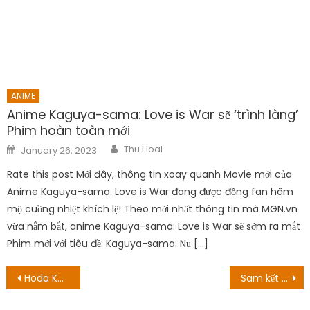
ANIME
Anime Kaguya-sama: Love is War sẽ ‘trình làng’
Phim hoàn toàn mới
Author
Posted
Thu Hoai
January 26, 2023
on
Rate this post Mới đây, thông tin xoay quanh Movie mới của
Anime Kaguya-sama: Love is War đang được đồng fan hâm
mộ cuồng nhiệt khích lệ! Theo mới nhất thông tin mà MGN.vn
vừa nắm bắt, anime Kaguya-sama: Love is War sẽ sớm ra mắt
Phim mới với tiêu đề: Kaguya-sama: Nụ […]
Post
Hoda Kotb có rời khỏi chương trình hôm nay không? Người hâm mộ đã phản ứng như thế nào!
Sam kết thúc với ai trong siêu nhiên?
navigation