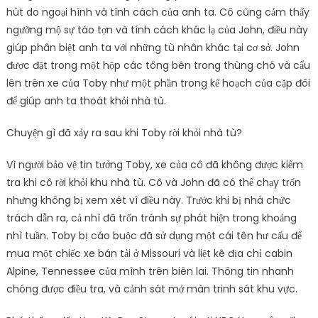
hút do ngoại hình và tính cách của anh ta. Cô cũng cảm thấy
ngưỡng mộ sự táo tợn và tính cách khác lạ của John, điều này
giúp phân biệt anh ta với những tù nhân khác tại cơ sở. John
được đặt trong một hộp các tông bên trong thùng chó và cẩu
lên trên xe của Toby như một phần trong kế hoạch của cặp đôi
để giúp anh ta thoát khỏi nhà tù.
Chuyện gì đã xảy ra sau khi Toby rời khỏi nhà tù?
Vì người bảo vệ tin tưởng Toby, xe của cô đã không được kiểm
tra khi cô rời khỏi khu nhà tù. Cô và John đã có thể chạy trốn
nhưng không bị xem xét vì điều này. Trước khi bị nhà chức
trách dẫn ra, cả nhì đã trốn tránh sự phát hiện trong khoảng
nhì tuần. Toby bị cáo buộc đã sử dụng một cái tên hư cấu để
mua một chiếc xe bán tải ở Missouri và liệt kê địa chỉ cabin
Alpine, Tennessee của mình trên biên lai. Thông tin nhanh
chóng được điều tra, và cảnh sát mở màn trinh sát khu vực.