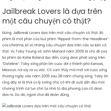
Jailbreak Lovers là dựa trên
một câu chuyện có thật?
Đúng. Jailbreak Lovers dựa trên một câu chuyện có thật
.
Bộ
phim là một phần của loạt phim “Ripped-from-the-Headlines”
của Lifetime, kể về những câu chuyện dựa trên các sự kiện có
thật. Vụ Toby Young và John Manard năm 2006 là chủ đề của
bộ phim do Katie Boland đạo diễn, cũng được phát sóng trên
“Dateline”. Toby sống phần lớn cuộc đời ở thành phố Kansas,
Missouri, nơi xảy ra vụ việc. Cô cảm thấy mỏi mệt với cuộc sống
thường ngày vào năm 2005 sau 28 năm chung sống. Toby tin
rằng đây sẽ là thời cơ lý tưởng cho cô khi đề xuất dẫn đầu một
chương trình cải tạo chó tại nhà tù địa phương của cô được
đưa ra. Do đó, người chơi đã đoán đúng.