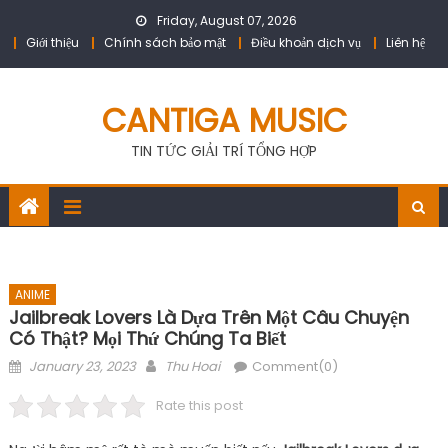
Skip
Friday, August 07, 2026
to
Giới thiệu
Chính sách bảo mật
Điều khoản dịch vụ
Liên hệ
content
CANTIGA MUSIC
TIN TỨC GIẢI TRÍ TỔNG HỢP
ANIME
Jailbreak Lovers Là Dựa Trên Một Câu Chuyện
Có Thật? Mọi Thứ Chúng Ta Biết
Posted
Author
January 23, 2023
Thu Hoai
Comment(0)
on
Rate this post