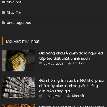
Nhạc hot
Nhạc Trẻ
Uncategorized
Bài viết mới nhất
Giá vàng châu Á giảm do lo ngại Fed
tiếp tục thắt chặt chính sách
Author
Posted
Thu Hoai
July 20, 2026
on
Giá nhôm giảm sau khi EGA khôi phục
nhà máy alumin, nhưng vẫn hướng
đến tuần tăng giá
Author
Posted
Đình Hải
July 13, 2026
on