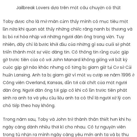
Jailbreak Lovers dựa trên một câu chuyện có thật
Toby được cho là mở màn cảm thấy mình có mục tiêu một
lần nữa khi quan sát thấy những chiếc răng nanh bị thương và
bị bỏ rơi hòa nhập với những người đàn ông trong viện. Tuy
nhiên, đây chỉ là bước khởi đầu của những gì sau cuối sẽ phát
triển thành một sự việc đáng tin. Cô thông tin rằng cuộc gặp
gỡ trước tiên của cô với John Manard không giống với bất kỳ
cuộc gặp gỡ nào khác nhưng cô từng bị giam giữ tại Cơ sở Cải
huấn Lansing. Anh ta bị giam giữ vì một vụ cướp xe năm 1996 ở
Công viên Overland, Kansas, dẫn tới cái chết của một người
đàn ông. Người đàn ông tới gặp cô khi cô lần trước tiên phát
sinh ra anh ta và yêu cầu liệu anh ta có thể là người xử lý con
chó tiếp theo hay không.
Trong năm sau, Toby và John trở thành thân thiết hơn khi họ
ngày càng dành nhiều thời kì cho nhau. Cô tự nguyện viên
trong tù nhận ra mình ngày càng yêu mến anh ta và bị thu