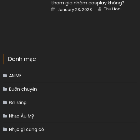
tham gia nhóm cosplay không?
Author
Posted
Thu Hoai
January 23, 2023
on
Danh mục
ANIME
Buôn chuyện
Đời sống
Nhạc Âu Mỹ
Nhạc gì cũng có