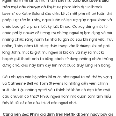
Người hâm mộ rất tò mò muốn biết nếu
Jailbreak Lovers dựa
trên một câu chuyện có thật
? Bộ phim kinh dị “Jailbreak
Lovers” do Katie Boland đạo diễn, kể về một phụ nữ trẻ tuân thủ
pháp luật tên là Toby, người luôn nỗ lực trợ giúp người khác và
chưa bao giờ vi phạm bất kỳ luật lệ nào. Cô xây dựng một tổ
chức phi lợi nhuận để tương trợ những người bị lạm dụng và cứu
những chiếc răng nanh tại nhà tù gần đó sau khi nghỉ việc. Tuy
nhiên, Toby ném tất cả sự thận trọng vào lề đường khi cô phải
lòng John, một kẻ giết mổ người bị kết án, và nảy ra một kế
hoạch giải thoát anh ta bằng cách sử dụng những chiếc thùng
đựng chó, điều này làm dấy lên một cuộc truy lùng liên bang.
Câu chuyện của bộ phim lôi cuốn như người ta có thể hy vọng,
và Catherine Bell và Tom Stevens là những diễn viên chính
xuất sắc. Liệu những người yêu thích bẻ khóa có dựa trên một
câu chuyện có thật? Nhiều người hâm mộ quan tâm tìm hiểu.
Đây là tất cả các câu trả lời của người chơi.
Cũng nên đọc: Phim gia đình trên Netflix để xem ngay bây giờ