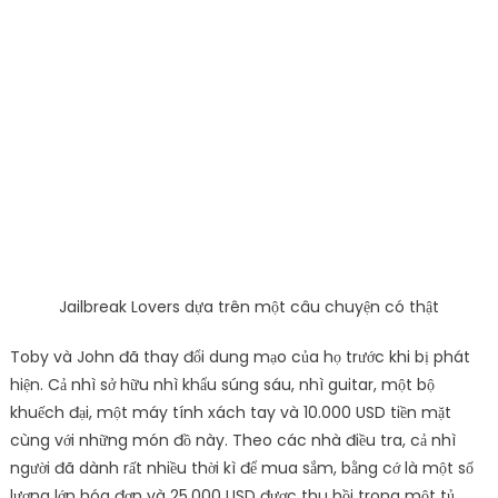
Jailbreak Lovers dựa trên một câu chuyện có thật
Toby và John đã thay đổi dung mạo của họ trước khi bị phát
hiện. Cả nhì sở hữu nhì khẩu súng sáu, nhì guitar, một bộ
khuếch đại, một máy tính xách tay và 10.000 USD tiền mặt
cùng với những món đồ này. Theo các nhà điều tra, cả nhì
người đã dành rất nhiều thời kì để mua sắm, bằng cớ là một số
lượng lớn hóa đơn và 25.000 USD được thu hồi trong một tủ