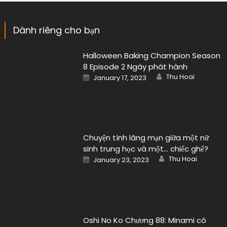
Dành riêng cho bạn
Halloween Baking Champion Season
8 Episode 2 Ngày phát hành
Author
Posted
Thu Hoai
January 17, 2023
on
Chuyện tình lãng mạn giữa một nữ
sinh trung học và một… chiếc ghế?
Author
Posted
Thu Hoai
January 23, 2023
on
Oshi No Ko Chương 88: Minami có