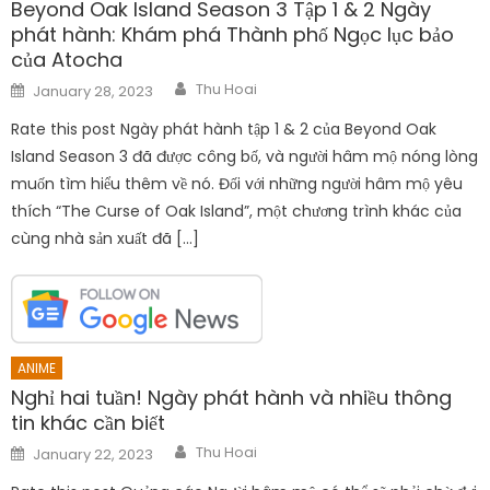
Beyond Oak Island Season 3 Tập 1 & 2 Ngày
phát hành: Khám phá Thành phố Ngọc lục bảo
của Atocha
Author
Posted
Thu Hoai
January 28, 2023
on
Rate this post Ngày phát hành tập 1 & 2 của Beyond Oak
Island Season 3 đã được công bố, và người hâm mộ nóng lòng
muốn tìm hiểu thêm về nó. Đối với những người hâm mộ yêu
thích “The Curse of Oak Island”, một chương trình khác của
cùng nhà sản xuất đã […]
ANIME
Nghỉ hai tuần! Ngày phát hành và nhiều thông
tin khác cần biết
Author
Posted
Thu Hoai
January 22, 2023
on